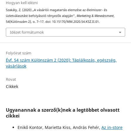
Hogyan kell idézni
Szakály, Z. (2020) „A vásárlói magatartás elemzése az élelmiszer- és
üzletválasztást befolyásoló tényezők alapján”,
Marketing & Menedzsment
,
54(Különszám 2), o. 7–17. doi: 10.15170/MM.2020.54.KSZ.II.01.
Idézet formátumok
Folyóirat szám
Évf. 54 szám Különszám 2 (2020): Táplálkozás, egészség,
vásárlások
Rovat
Cikkek
Ugyanannak a szerző(k)nek a legtöbbet olvasott
cikkei
Enikő Kontor, Marietta Kiss, András Fehér,
Az in-store