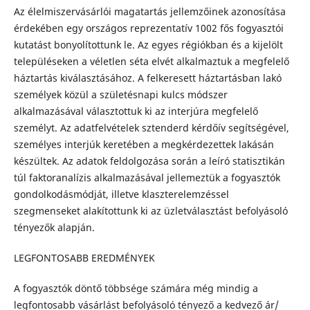
Az élelmiszervásárlói magatartás jellemzőinek azonosítása
érdekében egy országos reprezentatív 1002 fős fogyasztói
kutatást bonyolítottunk le. Az egyes régiókban és a kijelölt
településeken a véletlen séta elvét alkalmaztuk a megfelelő
háztartás kiválasztásához. A felkeresett háztartásban lakó
személyek közül a születésnapi kulcs módszer
alkalmazásával választottuk ki az interjúra megfelelő
személyt. Az adatfelvételek sztenderd kérdőív segítségével,
személyes interjúk keretében a megkérdezettek lakásán
készültek. Az adatok feldolgozása során a leíró statisztikán
túl faktoranalízis alkalmazásával jellemeztük a fogyasztók
gondolkodásmódját, illetve klaszterelemzéssel
szegmenseket alakítottunk ki az üzletválasztást befolyásoló
tényezők alapján.
LEGFONTOSABB EREDMÉNYEK
A fogyasztók döntő többsége számára még mindig a
legfontosabb vásárlást befolyásoló tényező a kedvező ár/