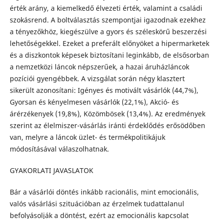
érték arány, a kiemelkedő élvezeti érték, valamint a családi
szokásrend. A boltválasztás szempontjai igazodnak ezekhez
a tényezőkhöz, kiegészülve a gyors és széleskörű beszerzési
lehetőségekkel. Ezeket a preferált előnyöket a hipermarketek
és a diszkontok képesek biztosítani leginkább, de elsősorban
a nemzetközi láncok népszerűek, a hazai áruházláncok
pozíciói gyengébbek. A vizsgálat során négy klasztert
sikerült azonosítani: Igényes és motivált vásárlók (44,7%),
Gyorsan és kényelmesen vásárlók (22,1%), Akció- és
árérzékenyek (19,8%), Közömbösek (13,4%). Az eredmények
szerint az élelmiszer-vásárlás iránti érdeklődés erősödőben
van, melyre a láncok üzlet- és termékpolitikájuk
módosításával válaszolhatnak.
GYAKORLATI JAVASLATOK
Bár a vásárlói döntés inkább racionális, mint emocionális,
valós vásárlási szituációban az érzelmek tudattalanul
befolyásolják a döntést, ezért az emocionális kapcsolat