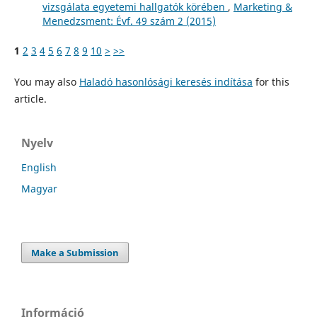
vizsgálata egyetemi hallgatók körében
,
Marketing &
Menedzsment: Évf. 49 szám 2 (2015)
1
2
3
4
5
6
7
8
9
10
>
>>
You may also
Haladó hasonlósági keresés indítása
for this
article.
Nyelv
English
Magyar
Make a Submission
Információ