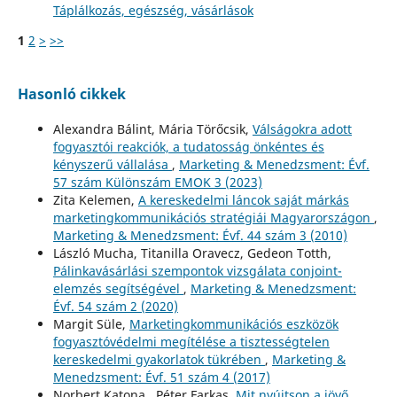
Táplálkozás, egészség, vásárlások
1
2
>
>>
Hasonló cikkek
Alexandra Bálint, Mária Törőcsik,
Válságokra adott
fogyasztói reakciók, a tudatosság önkéntes és
kényszerű vállalása
,
Marketing & Menedzsment: Évf.
57 szám Különszám EMOK 3 (2023)
Zita Kelemen,
A kereskedelmi láncok saját márkás
marketingkommunikációs stratégiái Magyarországon
,
Marketing & Menedzsment: Évf. 44 szám 3 (2010)
László Mucha, Titanilla Oravecz, Gedeon Totth,
Pálinkavásárlási szempontok vizsgálata conjoint-
elemzés segítségével
,
Marketing & Menedzsment:
Évf. 54 szám 2 (2020)
Margit Süle,
Marketingkommunikációs eszközök
fogyasztóvédelmi megítélése a tisztességtelen
kereskedelmi gyakorlatok tükrében
,
Marketing &
Menedzsment: Évf. 51 szám 4 (2017)
Norbert Katona , Péter Farkas,
Mit nyújtson a jövő