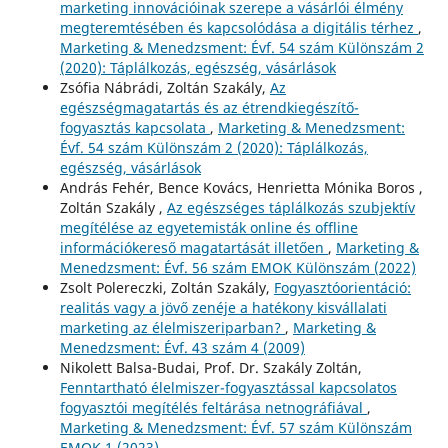
marketing innovációinak szerepe a vásárlói élmény
megteremtésében és kapcsolódása a digitális térhez
,
Marketing & Menedzsment: Évf. 54 szám Különszám 2
(2020): Táplálkozás, egészség, vásárlások
Zsófia Nábrádi, Zoltán Szakály,
Az
egészségmagatartás és az étrendkiegészítő-
fogyasztás kapcsolata
,
Marketing & Menedzsment:
Évf. 54 szám Különszám 2 (2020): Táplálkozás,
egészség, vásárlások
András Fehér, Bence Kovács, Henrietta Mónika Boros ,
Zoltán Szakály ,
Az egészséges táplálkozás szubjektív
megítélése az egyetemisták online és offline
információkereső magatartását illetően
,
Marketing &
Menedzsment: Évf. 56 szám EMOK Különszám (2022)
Zsolt Polereczki, Zoltán Szakály,
Fogyasztóorientáció:
realitás vagy a jövő zenéje a hatékony kisvállalati
marketing az élelmiszeriparban?
,
Marketing &
Menedzsment: Évf. 43 szám 4 (2009)
Nikolett Balsa-Budai, Prof. Dr. Szakály Zoltán,
Fenntartható élelmiszer-fogyasztással kapcsolatos
fogyasztói megítélés feltárása netnográfiával
,
Marketing & Menedzsment: Évf. 57 szám Különszám
EMOK 1 (2023)