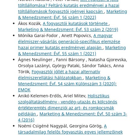
töltőállomása? Feltáró kutatás eredményei a hazai
töltőállomások fogyasztói igényei kapcsán
,
Marketing
& Menedzsment: Évf. 56 szám 1 (2022)
Ákos Kozák,
A fogyasztói kutatások története
,
Marketing & Menedzsment: Évf. 53 szám 2 (2019)
Mónika Garai-Fodor , Anett Popovics,
A magyar
élelmiszer-vásárlás generáció-specifikus elemzése
hazai primer kutatás eredményei alapján
,
Marketing
& Menedzsment: Évf. 55 szám 1 (2021)
Ágnes Neulinger , Fanni Bársony , Natasha Gjorevska,
Orsolya Lazányi, György Pataki, Sándor Takács, Anna
Török,
Fogyasztói jóllét a hazai alternatív
élelmiszerellátási hálózatokban
,
Marketing &
Menedzsment: Évf. 54 szám Különszám 3 (2020):
EMOK
Anikó Kelemen-Erdős, Ariel Mitev,
Holisztikus
szolgáltatásélmény - vendég-utazás és kölcsönös
értékteremtés dimenziói az art- és romkocsmák
példáján
,
Marketing & Menedzsment: Évf. 50 szám 3-
4 (2016)
Noémi Csigéné Nagypál, Georgina Görög,
A
társadalmilag felelős fogyasztás egyes jellemzőinek