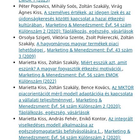
Péter Popovics, Mihály Soós, Zoltán Szakály, Virág
Ágnes Kiss,
A személyes értékek, az idegen ízek és az
újdonságkeresés közötti kapcsolat a hazai étkezési
kultúrában
,
Marketing & Menedzsment: Évf. 54 szám
Különszám 2 (2020): Táplálkozás, egészség, vásárlások
Orsolya Szigeti, Viktória Szente, Zsolt Polereczki, Zoltán
Szakály,
A hagyományos magyar termékek piaci
lehetőségei
,
Marketing & Menedzsment: Évf. 43 szám
3 (2009)
Marietta Kiss, Zoltán Szakály,
Miért esszük azt, amit
eszünk? A magyar fogyasztók étkezési motivációi
,
Marketing & Menedzsment: Évf. 56 szám EMOK
Különszám (2022)
Marietta Kiss, Zoltán Szakály, Bence Kovács,
Az MKTOR
piacorientációt mérő modell adaptációja és kapcsolata
a vállalati teljesítménnyel
,
Marketing &
Menedzsment: Évf. 54 szám Különszám 2 (2020):
Táplálkozás, egészség, vásárlások
Marietta Kiss, András Fehér, Enikő Kontor,
Az integrált
viselkedéses modell alkalmazása az
egészségmagatartás befolyásolására I.
,
Marketing &
Menedzsment: Évf. 54 szám Különszám 2 (2020):