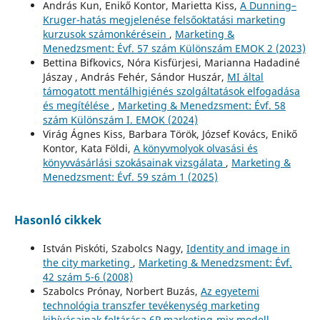
András Kun, Enikő Kontor, Marietta Kiss,
A Dunning–
Kruger-hatás megjelenése felsőoktatási marketing
kurzusok számonkérésein
,
Marketing &
Menedzsment: Évf. 57 szám Különszám EMOK 2 (2023)
Bettina Bifkovics, Nóra Kisfürjesi, Marianna Hadadiné
Jászay , András Fehér, Sándor Huszár,
MI által
támogatott mentálhigiénés szolgáltatások elfogadása
és megítélése
,
Marketing & Menedzsment: Évf. 58
szám Különszám I. EMOK (2024)
Virág Ágnes Kiss, Barbara Török, József Kovács, Enikő
Kontor, Kata Földi,
A könyvmolyok olvasási és
könyvvásárlási szokásainak vizsgálata
,
Marketing &
Menedzsment: Évf. 59 szám 1 (2025)
Hasonló cikkek
István Piskóti, Szabolcs Nagy,
Identity and image in
the city marketing
,
Marketing & Menedzsment: Évf.
42 szám 5-6 (2008)
Szabolcs Prónay, Norbert Buzás,
Az egyetemi
technológia transzfer tevékenység marketing
kihívásainak feltárása 6P marketing-mix modell