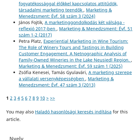
fogyatékossággal élőkkel kapcsolatos attitűdök,
társadalmi marketing teendők
,
Marketing &
Menedzsment: Évf. 58 szám 3 (2024)
János Fojtik,
A marketinggondolkodás két válsága -
reflexió 2017-ben
,
Marketing & Menedzsment: Évf. 51
szám 1-2 (2017)
Petra Platz,
Experiential Marketing in Wine Tourism:
The Role of Winery Tours and Tastings in Building
Customer Engagement. A Netnographic Analysis of
Family-Owned Wineries in the Lake Neusiedl Region.
,
Marketing & Menedzsment: Évf. 59 szám 1 (2025)
Zsófia Kenesei, Tamás Gyulavári,
A marketing szerepe
a vállalati versenyképességben
,
Marketing &
Menedzsment: Évf. 47 szám 3 (2013)
1
2
3
4
5
6
7
8
9
10
>
>>
You may also
Haladó hasonlósági keresés indítása
for this
article.
Nyelv