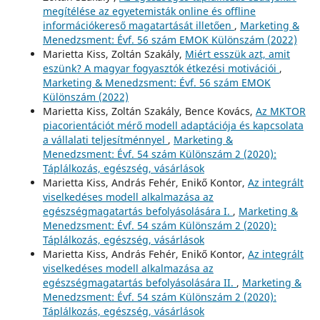
megítélése az egyetemisták online és offline
információkereső magatartását illetően
,
Marketing &
Menedzsment: Évf. 56 szám EMOK Különszám (2022)
Marietta Kiss, Zoltán Szakály,
Miért esszük azt, amit
eszünk? A magyar fogyasztók étkezési motivációi
,
Marketing & Menedzsment: Évf. 56 szám EMOK
Különszám (2022)
Marietta Kiss, Zoltán Szakály, Bence Kovács,
Az MKTOR
piacorientációt mérő modell adaptációja és kapcsolata
a vállalati teljesítménnyel
,
Marketing &
Menedzsment: Évf. 54 szám Különszám 2 (2020):
Táplálkozás, egészség, vásárlások
Marietta Kiss, András Fehér, Enikő Kontor,
Az integrált
viselkedéses modell alkalmazása az
egészségmagatartás befolyásolására I.
,
Marketing &
Menedzsment: Évf. 54 szám Különszám 2 (2020):
Táplálkozás, egészség, vásárlások
Marietta Kiss, András Fehér, Enikő Kontor,
Az integrált
viselkedéses modell alkalmazása az
egészségmagatartás befolyásolására II.
,
Marketing &
Menedzsment: Évf. 54 szám Különszám 2 (2020):
Táplálkozás, egészség, vásárlások