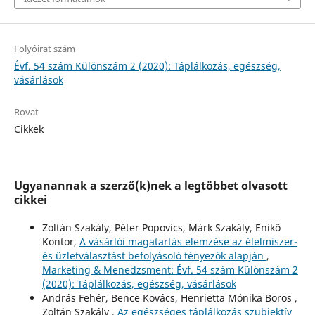
Folyóirat szám
Évf. 54 szám Különszám 2 (2020): Táplálkozás, egészség,
vásárlások
Rovat
Cikkek
Ugyanannak a szerző(k)nek a legtöbbet olvasott
cikkei
Zoltán Szakály, Péter Popovics, Márk Szakály, Enikő
Kontor,
A vásárlói magatartás elemzése az élelmiszer-
és üzletválasztást befolyásoló tényezők alapján
,
Marketing & Menedzsment: Évf. 54 szám Különszám 2
(2020): Táplálkozás, egészség, vásárlások
András Fehér, Bence Kovács, Henrietta Mónika Boros ,
Zoltán Szakály ,
Az egészséges táplálkozás szubjektív