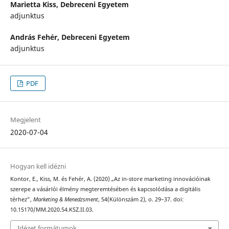
Marietta Kiss,
Debreceni Egyetem
adjunktus
András Fehér,
Debreceni Egyetem
adjunktus
PDF
Megjelent
2020-07-04
Hogyan kell idézni
Kontor, E., Kiss, M. és Fehér, A. (2020) „Az in-store marketing innovációinak
szerepe a vásárlói élmény megteremtésében és kapcsolódása a digitális
térhez”,
Marketing & Menedzsment
, 54(Különszám 2), o. 29–37. doi:
10.15170/MM.2020.54.KSZ.II.03.
Idézet formátumok