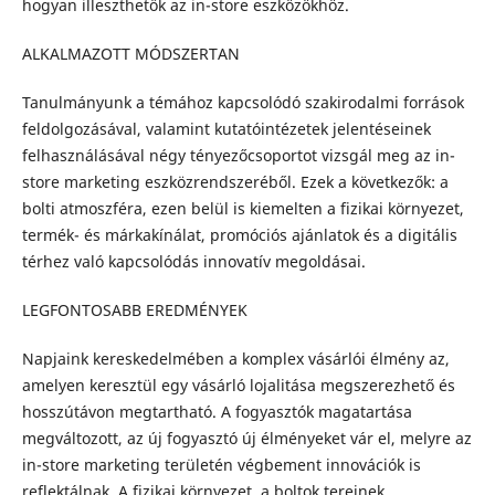
hogyan illeszthetők az in-store eszközökhöz.
ALKALMAZOTT MÓDSZERTAN
Tanulmányunk a témához kapcsolódó szakirodalmi források
feldolgozásával, valamint kutatóintézetek jelentéseinek
felhasználásával négy tényezőcsoportot vizsgál meg az in-
store marketing eszközrendszeréből. Ezek a következők: a
bolti atmoszféra, ezen belül is kiemelten a fizikai környezet,
termék- és márkakínálat, promóciós ajánlatok és a digitális
térhez való kapcsolódás innovatív megoldásai.
LEGFONTOSABB EREDMÉNYEK
Napjaink kereskedelmében a komplex vásárlói élmény az,
amelyen keresztül egy vásárló lojalitása megszerezhető és
hosszútávon megtartható. A fogyasztók magatartása
megváltozott, az új fogyasztó új élményeket vár el, melyre az
in-store marketing területén végbement innovációk is
reflektálnak. A fizikai környezet, a boltok tereinek