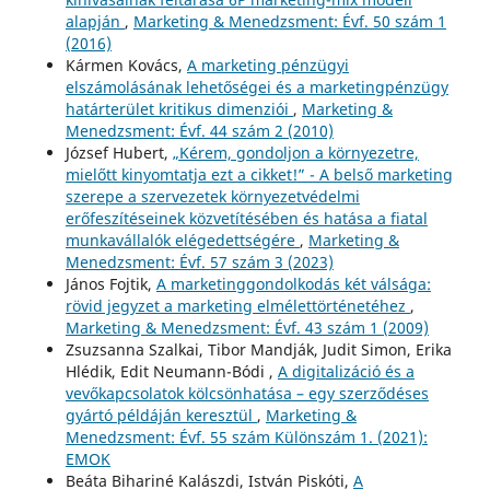
alapján
,
Marketing & Menedzsment: Évf. 50 szám 1
(2016)
Kármen Kovács,
A marketing pénzügyi
elszámolásának lehetőségei és a marketingpénzügy
határterület kritikus dimenziói
,
Marketing &
Menedzsment: Évf. 44 szám 2 (2010)
József Hubert,
„Kérem, gondoljon a környezetre,
mielőtt kinyomtatja ezt a cikket!” - A belső marketing
szerepe a szervezetek környezetvédelmi
erőfeszítéseinek közvetítésében és hatása a fiatal
munkavállalók elégedettségére
,
Marketing &
Menedzsment: Évf. 57 szám 3 (2023)
János Fojtik,
A marketinggondolkodás két válsága:
rövid jegyzet a marketing elmélettörténetéhez
,
Marketing & Menedzsment: Évf. 43 szám 1 (2009)
Zsuzsanna Szalkai, Tibor Mandják, Judit Simon, Erika
Hlédik, Edit Neumann-Bódi ,
A digitalizáció és a
vevőkapcsolatok kölcsönhatása – egy szerződéses
gyártó példáján keresztül
,
Marketing &
Menedzsment: Évf. 55 szám Különszám 1. (2021):
EMOK
Beáta Bihariné Kalászdi, István Piskóti,
A