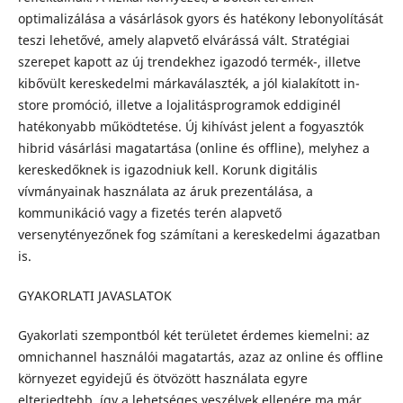
optimalizálása a vásárlások gyors és hatékony lebonyolítását
teszi lehetővé, amely alapvető elvárássá vált. Stratégiai
szerepet kapott az új trendekhez igazodó termék-, illetve
kibővült kereskedelmi márkaválaszték, a jól kialakított in-
store promóció, illetve a lojalitásprogramok eddiginél
hatékonyabb működtetése. Új kihívást jelent a fogyasztók
hibrid vásárlási magatartása (online és offline), melyhez a
kereskedőknek is igazodniuk kell. Korunk digitális
vívmányainak használata az áruk prezentálása, a
kommunikáció vagy a fizetés terén alapvető
versenytényezőnek fog számítani a kereskedelmi ágazatban
is.
GYAKORLATI JAVASLATOK
Gyakorlati szempontból két területet érdemes kiemelni: az
omnichannel használói magatartás, azaz az online és offline
környezet egyidejű és ötvözött használata egyre
elterjedtebb, így a lehetséges veszélyek ellenére ma már