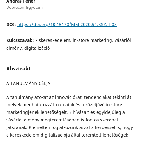
András Fehér
Debreceni Egyetem
DOI:
https://doi.org/10.15170/MM.2020.54.KSZ.II.03
Kulcsszavak:
kiskereskedelem, in-store marketing, vásárlói
élmény, digitalizáció
Absztrakt
A TANULMÁNY CÉLJA
A tanulmány azokat az innovációkat, tendenciákat tekinti át,
melyek meghatározzák napjaink és a közeljövő in-store
marketingjének lehetőségeit, kihívásait és egyidejűleg a
vásárlói élmény megteremtésében is fontos szerepet
játszanak. Kiemelten foglalkozunk azzal a kérdéssel is, hogy
a kereskedelem digitalizációja által teremtett lehetőségek