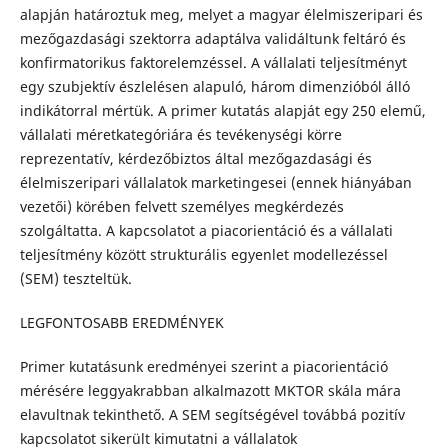
alapján határoztuk meg, melyet a magyar élelmiszeripari és
mezőgazdasági szektorra adaptálva validáltunk feltáró és
konfirmatorikus faktorelemzéssel. A vállalati teljesítményt
egy szubjektív észlelésen alapuló, három dimenzióból álló
indikátorral mértük. A primer kutatás alapját egy 250 elemű,
vállalati méretkategóriára és tevékenységi körre
reprezentatív, kérdezőbiztos által mezőgazdasági és
élelmiszeripari vállalatok marketingesei (ennek hiányában
vezetői) körében felvett személyes megkérdezés
szolgáltatta. A kapcsolatot a piacorientáció és a vállalati
teljesítmény között strukturális egyenlet modellezéssel
(SEM) teszteltük.
LEGFONTOSABB EREDMÉNYEK
Primer kutatásunk eredményei szerint a piacorientáció
mérésére leggyakrabban alkalmazott MKTOR skála mára
elavultnak tekinthető. A SEM segítségével továbbá pozitív
kapcsolatot sikerült kimutatni a vállalatok