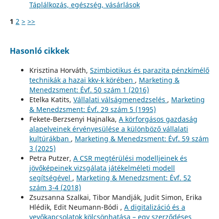
Táplálkozás, egészség, vásárlások
1
2
>
>>
Hasonló cikkek
Krisztina Horváth,
Szimbiotikus és parazita pénzkímélő
technikák a hazai kkv-k körében
,
Marketing &
Menedzsment: Évf. 50 szám 1 (2016)
Etelka Katits,
Vállalati válságmenedzselés
,
Marketing
& Menedzsment: Évf. 29 szám 5 (1995)
Fekete-Berzsenyi Hajnalka,
A körforgásos gazdaság
alapelveinek érvényesülése a különböző vállalati
kultúrákban
,
Marketing & Menedzsment: Évf. 59 szám
3 (2025)
Petra Putzer,
A CSR megtérülési modelljeinek és
jövőképeinek vizsgálata játékelméleti modell
segítségével
,
Marketing & Menedzsment: Évf. 52
szám 3-4 (2018)
Zsuzsanna Szalkai, Tibor Mandják, Judit Simon, Erika
Hlédik, Edit Neumann-Bódi ,
A digitalizáció és a
vevőkapcsolatok kölcsönhatása – egy szerződéses