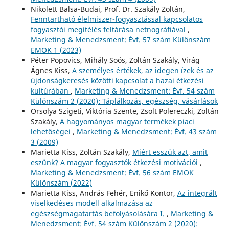
Nikolett Balsa-Budai, Prof. Dr. Szakály Zoltán,
Fenntartható élelmiszer-fogyasztással kapcsolatos
fogyasztói megítélés feltárása netnográfiával
,
Marketing & Menedzsment: Évf. 57 szám Különszám
EMOK 1 (2023)
Péter Popovics, Mihály Soós, Zoltán Szakály, Virág
Ágnes Kiss,
A személyes értékek, az idegen ízek és az
újdonságkeresés közötti kapcsolat a hazai étkezési
kultúrában
,
Marketing & Menedzsment: Évf. 54 szám
Különszám 2 (2020): Táplálkozás, egészség, vásárlások
Orsolya Szigeti, Viktória Szente, Zsolt Polereczki, Zoltán
Szakály,
A hagyományos magyar termékek piaci
lehetőségei
,
Marketing & Menedzsment: Évf. 43 szám
3 (2009)
Marietta Kiss, Zoltán Szakály,
Miért esszük azt, amit
eszünk? A magyar fogyasztók étkezési motivációi
,
Marketing & Menedzsment: Évf. 56 szám EMOK
Különszám (2022)
Marietta Kiss, András Fehér, Enikő Kontor,
Az integrált
viselkedéses modell alkalmazása az
egészségmagatartás befolyásolására I.
,
Marketing &
Menedzsment: Évf. 54 szám Különszám 2 (2020):