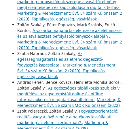
marketing innovációinak szerepe a vásárlói élmény
megteremtésében és kapcsolódása a digitális térhez
,
Marketing & Menedzsment: Évf. 54 szám Különszám 2
(2020): Táplálkozás, egészség, vásárlások
Zoltán Szakály, Péter Popovics, Márk Szakály, Enikő
Kontor,
A vásárlói magatartás elemzése az élelmiszer-
és üzletválasztást befolyásoló tényezők alapján
,
Marketing & Menedzsment: Évf. 54 szám Különszám 2
(2020): Táplálkozás, egészség, vásárlások
Zsófia Nábrádi, Zoltán Szakály,
Az
egészségmagatartás és az étrendkiegészítő-
fogyasztás kapcsolata
,
Marketing & Menedzsment:
Évf. 54 szám Különszám 2 (2020): Táplálkozás,
egészség, vásárlások
András Fehér, Bence Kovács, Henrietta Mónika Boros ,
Zoltán Szakály ,
Az egészséges táplálkozás szubjektív
megítélése az egyetemisták online és offline
információkereső magatartását illetően
,
Marketing &
Menedzsment: Évf. 56 szám EMOK Különszám (2022)
Zsolt Polereczki, Zoltán Szakály,
Fogyasztóorientáció:
realitás vagy a jövő zenéje a hatékony kisvállalati
marketing az élelmiszeriparban?
,
Marketing &
Menedzsment: Évf. 43 szám 4 (2009)