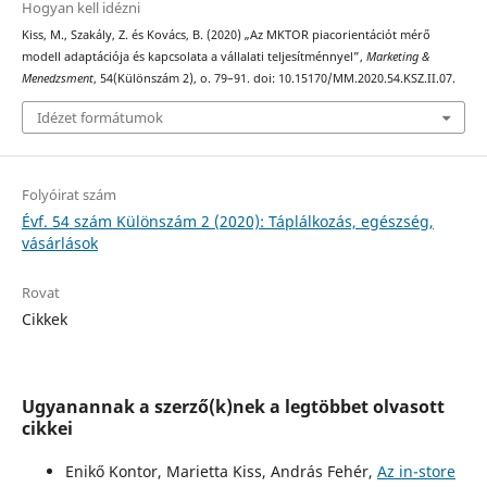
Hogyan kell idézni
Kiss, M., Szakály, Z. és Kovács, B. (2020) „Az MKTOR piacorientációt mérő
modell adaptációja és kapcsolata a vállalati teljesítménnyel”,
Marketing &
Menedzsment
, 54(Különszám 2), o. 79–91. doi: 10.15170/MM.2020.54.KSZ.II.07.
Idézet formátumok
Folyóirat szám
Évf. 54 szám Különszám 2 (2020): Táplálkozás, egészség,
vásárlások
Rovat
Cikkek
Ugyanannak a szerző(k)nek a legtöbbet olvasott
cikkei
Enikő Kontor, Marietta Kiss, András Fehér,
Az in-store