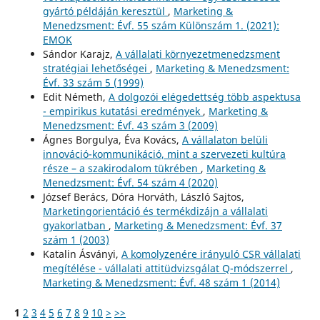
gyártó példáján keresztül
,
Marketing &
Menedzsment: Évf. 55 szám Különszám 1. (2021):
EMOK
Sándor Karajz,
A vállalati környezetmenedzsment
stratégiai lehetőségei
,
Marketing & Menedzsment:
Évf. 33 szám 5 (1999)
Edit Németh,
A dolgozói elégedettség több aspektusa
- empirikus kutatási eredmények
,
Marketing &
Menedzsment: Évf. 43 szám 3 (2009)
Ágnes Borgulya, Éva Kovács,
A vállalaton belüli
innováció-kommunikáció, mint a szervezeti kultúra
része – a szakirodalom tükrében
,
Marketing &
Menedzsment: Évf. 54 szám 4 (2020)
József Berács, Dóra Horváth, László Sajtos,
Marketingorientáció és termékdizájn a vállalati
gyakorlatban
,
Marketing & Menedzsment: Évf. 37
szám 1 (2003)
Katalin Ásványi,
A komolyzenére irányuló CSR vállalati
megítélése - vállalati attitüdvizsgálat Q-módszerrel
,
Marketing & Menedzsment: Évf. 48 szám 1 (2014)
1
2
3
4
5
6
7
8
9
10
>
>>