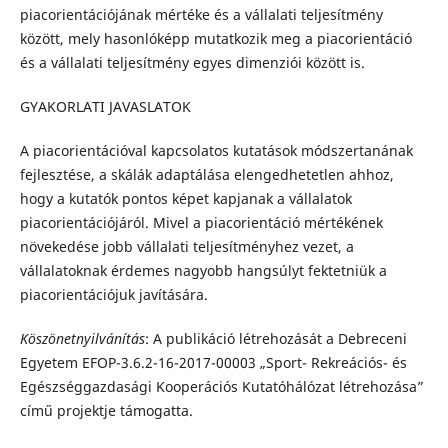
piacorientációjának mértéke és a vállalati teljesítmény
között, mely hasonlóképp mutatkozik meg a piacorientáció
és a vállalati teljesítmény egyes dimenziói között is.
GYAKORLATI JAVASLATOK
A piacorientációval kapcsolatos kutatások módszertanának
fejlesztése, a skálák adaptálása elengedhetetlen ahhoz,
hogy a kutatók pontos képet kapjanak a vállalatok
piacorientációjáról. Mivel a piacorientáció mértékének
növekedése jobb vállalati teljesítményhez vezet, a
vállalatoknak érdemes nagyobb hangsúlyt fektetniük a
piacorientációjuk javítására.
Köszönetnyilvánítás
: A publikáció létrehozását a Debreceni
Egyetem EFOP-3.6.2-16-2017-00003 „Sport- Rekreációs- és
Egészséggazdasági Kooperációs Kutatóhálózat létrehozása”
című projektje támogatta.