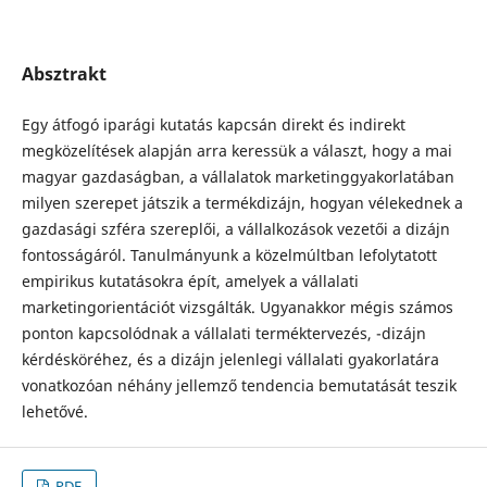
Absztrakt
Egy átfogó iparági kutatás kapcsán direkt és indirekt
megközelítések alapján arra keressük a választ, hogy a mai
magyar gazdaságban, a vállalatok marketinggyakorlatában
milyen szerepet játszik a termékdizájn, hogyan vélekednek a
gazdasági szféra szereplői, a vállalkozások vezetői a dizájn
fontosságáról. Tanulmányunk a közelmúltban lefolytatott
empirikus kutatásokra épít, amelyek a vállalati
marketingorientációt vizsgálták. Ugyanakkor mégis számos
ponton kapcsolódnak a vállalati terméktervezés, -dizájn
kérdésköréhez, és a dizájn jelenlegi vállalati gyakorlatára
vonatkozóan néhány jellemző tendencia bemutatását teszik
lehetővé.
PDF