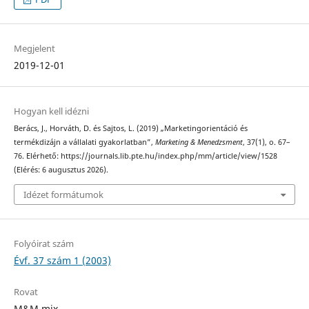
Megjelent
2019-12-01
Hogyan kell idézni
Berács, J., Horváth, D. és Sajtos, L. (2019) „Marketingorientáció és
termékdizájn a vállalati gyakorlatban”,
Marketing & Menedzsment
, 37(1), o. 67–
76. Elérhető: https://journals.lib.pte.hu/index.php/mm/article/view/1528
(Elérés: 6 augusztus 2026).
Idézet formátumok
Folyóirat szám
Évf. 37 szám 1 (2003)
Rovat
M&M mix