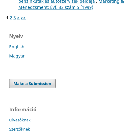
benzinkutak és autószervizek példája
,
Marketing &
Menedzsment: Évf. 33 szám 5 (1999)
1
2
3
>
>>
Nyelv
English
Magyar
Make a Submission
Információ
Olvasóknak
Szerzőknek