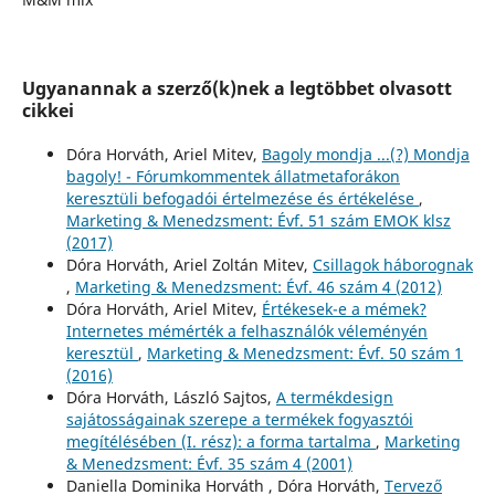
Ugyanannak a szerző(k)nek a legtöbbet olvasott
cikkei
Dóra Horváth, Ariel Mitev,
Bagoly mondja ...(?) Mondja
bagoly! - Fórumkommentek állatmetaforákon
keresztüli befogadói értelmezése és értékelése
,
Marketing & Menedzsment: Évf. 51 szám EMOK klsz
(2017)
Dóra Horváth, Ariel Zoltán Mitev,
Csillagok háborognak
,
Marketing & Menedzsment: Évf. 46 szám 4 (2012)
Dóra Horváth, Ariel Mitev,
Értékesek-e a mémek?
Internetes mémérték a felhasználók véleményén
keresztül
,
Marketing & Menedzsment: Évf. 50 szám 1
(2016)
Dóra Horváth, László Sajtos,
A termékdesign
sajátosságainak szerepe a termékek fogyasztói
megítélésében (I. rész): a forma tartalma
,
Marketing
& Menedzsment: Évf. 35 szám 4 (2001)
Daniella Dominika Horváth , Dóra Horváth,
Tervező