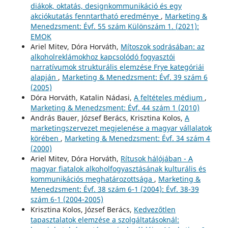
diákok, oktatás, designkommunikáció és egy
akciókutatás fenntartható eredménye
,
Marketing &
Menedzsment: Évf. 55 szám Különszám 1. (2021):
EMOK
Ariel Mitev, Dóra Horváth,
Mítoszok sodrásában: az
alkoholreklámokhoz kapcsolódó fogyasztói
narratívumok strukturális elemzése Frye kategóriái
alapján
,
Marketing & Menedzsment: Évf. 39 szám 6
(2005)
Dóra Horváth, Katalin Nádasi,
A feltételes médium
,
Marketing & Menedzsment: Évf. 44 szám 1 (2010)
András Bauer, József Berács, Krisztina Kolos,
A
marketingszervezet megjelenése a magyar vállalatok
körében
,
Marketing & Menedzsment: Évf. 34 szám 4
(2000)
Ariel Mitev, Dóra Horváth,
Rítusok hálójában - A
magyar fiatalok alkoholfogyasztásának kulturális és
kommunikációs meghatározottsága
,
Marketing &
Menedzsment: Évf. 38 szám 6-1 (2004): Évf. 38-39
szám 6-1 (2004-2005)
Krisztina Kolos, József Berács,
Kedvezőtlen
tapasztalatok elemzése a szolgáltatásoknál: