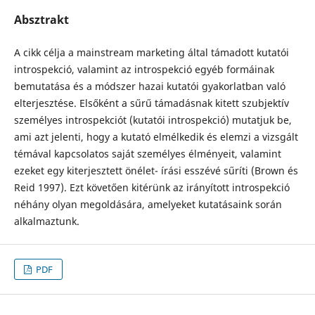
Absztrakt
A cikk célja a mainstream marketing által támadott kutatói
introspekció, valamint az introspekció egyéb formáinak
bemutatása és a módszer hazai kutatói gyakorlatban való
elterjesztése. Elsőként a sűrű támadásnak kitett szubjektív
személyes introspekciót (kutatói introspekció) mutatjuk be,
ami azt jelenti, hogy a kutató elmélkedik és elemzi a vizsgált
témával kapcsolatos saját személyes élményeit, valamint
ezeket egy kiterjesztett önélet- írási esszévé sűríti (Brown és
Reid 1997). Ezt követően kitérünk az irányított introspekció
néhány olyan megoldására, amelyeket kutatásaink során
alkalmaztunk.
PDF