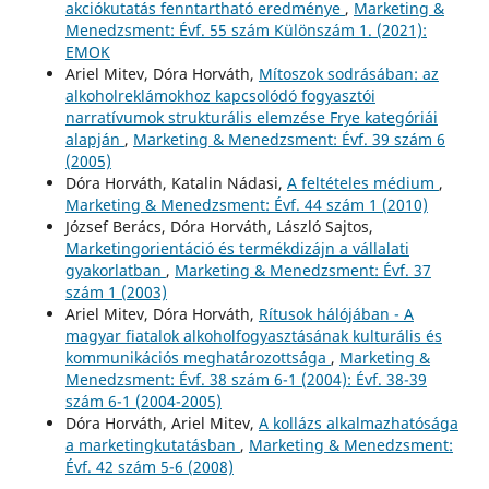
akciókutatás fenntartható eredménye
,
Marketing &
Menedzsment: Évf. 55 szám Különszám 1. (2021):
EMOK
Ariel Mitev, Dóra Horváth,
Mítoszok sodrásában: az
alkoholreklámokhoz kapcsolódó fogyasztói
narratívumok strukturális elemzése Frye kategóriái
alapján
,
Marketing & Menedzsment: Évf. 39 szám 6
(2005)
Dóra Horváth, Katalin Nádasi,
A feltételes médium
,
Marketing & Menedzsment: Évf. 44 szám 1 (2010)
József Berács, Dóra Horváth, László Sajtos,
Marketingorientáció és termékdizájn a vállalati
gyakorlatban
,
Marketing & Menedzsment: Évf. 37
szám 1 (2003)
Ariel Mitev, Dóra Horváth,
Rítusok hálójában - A
magyar fiatalok alkoholfogyasztásának kulturális és
kommunikációs meghatározottsága
,
Marketing &
Menedzsment: Évf. 38 szám 6-1 (2004): Évf. 38-39
szám 6-1 (2004-2005)
Dóra Horváth, Ariel Mitev,
A kollázs alkalmazhatósága
a marketingkutatásban
,
Marketing & Menedzsment:
Évf. 42 szám 5-6 (2008)