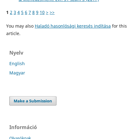
1
2
3
4
5
6
7
8
9
10
>
>>
You may also
Haladó hasonlósági keresés indítása
for this
article.
Nyelv
English
Magyar
Make a Submission
Információ
Olvasóknak