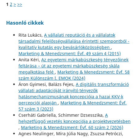
1
2
>
>>
Hasonló cikkek
Rita Lukács,
A vállalati reputáció és a vállalatok
társadalmi felelősségvállalása érintetti szempontból -
kvalitatív kutatás egy bevásárlóközösségben
,
Marketing & Menedzsment: Évf. 49 szám 4 (2015)
Anita Kéri,
Az egyetemi márkabüszkeség tényezőinek
feltárása – út az egyetemi márkabüszkeség skála
megalkotása felé
,
Marketing & Menedzsment: Évf. 58
szám Különszám I. EMOK (2024)
Áron Gyimesi, Balázs Fejes,
A digitális transzformáció
vállalati adaptációját irányító tényezők
hatásmechanizmusának koncepciója a hazai KKV-k
percepciói alapján
,
Marketing & Menedzsment: Évf.
57 szám 3 (2023)
Cserháti Gabriella, Schimmer Dzsesszika,
A
helyzetfüggő vezetés koncepciója a projektvezetésben
,
Marketing & Menedzsment: Évf. 60 szám 2 (2026)
Agnes Neulinger, Míra Júlia Nagy, Zsuzsa Petróczi,