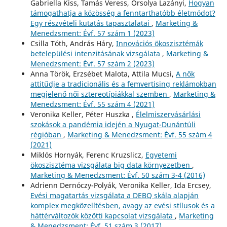
Gabriella Kiss, Tamás Veress, Orsolya Lazányi,
Hogyan
támogathatja a közösség a fenntarthatóbb életmódot?
Egy részvételi kutatás tapasztalatai
,
Marketing &
Menedzsment: Évf. 57 szám 1 (2023)
Csilla Tóth, András Háry,
Innovációs ökoszisztémák
betelepülési intenzitásának vizsgálata
,
Marketing &
Menedzsment: Évf. 57 szám 2 (2023)
Anna Török, Erzsébet Malota, Attila Mucsi,
A nők
attitűdje a tradicionális és a femvertising reklámokban
megjelenő női sztereotípiákkal szemben
,
Marketing &
Menedzsment: Évf. 55 szám 4 (2021)
Veronika Keller, Péter Huszka ,
Élelmiszervásárlási
szokások a pandémia idején a Nyugat-Dunántúli
régióban
,
Marketing & Menedzsment: Évf. 55 szám 4
(2021)
Miklós Hornyák, Ferenc Kruzslicz,
Egyetemi
ökoszisztéma vizsgálata big data környezetben
,
Marketing & Menedzsment: Évf. 50 szám 3-4 (2016)
Adrienn Dernóczy-Polyák, Veronika Keller, Ida Ercsey,
Evési magatartás vizsgálata a DEBQ skála alapján
komplex megközelítésben, avagy az evési stílusok és a
háttérváltozók közötti kapcsolat vizsgálata
,
Marketing
& Menedzsment: Évf. 51 szám 3 (2017)