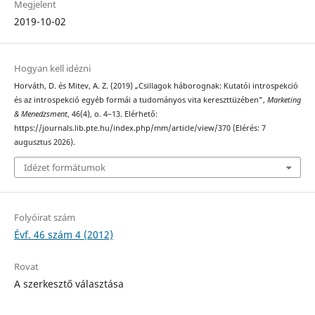
Megjelent
2019-10-02
Hogyan kell idézni
Horváth, D. és Mitev, A. Z. (2019) „Csillagok háborognak: Kutatói introspekció
és az introspekció egyéb formái a tudományos vita kereszttüzében”,
Marketing
& Menedzsment
, 46(4), o. 4–13. Elérhető:
https://journals.lib.pte.hu/index.php/mm/article/view/370 (Elérés: 7
augusztus 2026).
Idézet formátumok
Folyóirat szám
Évf. 46 szám 4 (2012)
Rovat
A szerkesztő választása