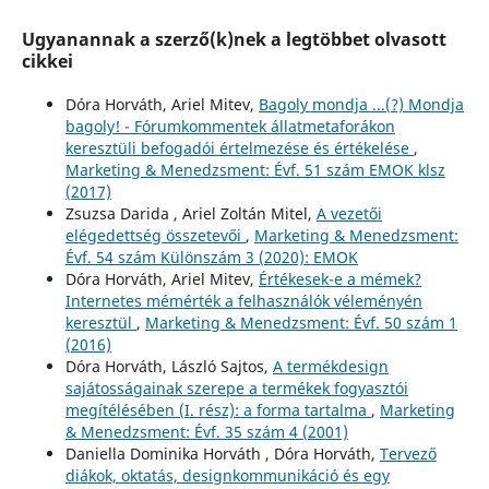
Ugyanannak a szerző(k)nek a legtöbbet olvasott
cikkei
Dóra Horváth, Ariel Mitev,
Bagoly mondja ...(?) Mondja
bagoly! - Fórumkommentek állatmetaforákon
keresztüli befogadói értelmezése és értékelése
,
Marketing & Menedzsment: Évf. 51 szám EMOK klsz
(2017)
Zsuzsa Darida , Ariel Zoltán Mitel,
A vezetői
elégedettség összetevői
,
Marketing & Menedzsment:
Évf. 54 szám Különszám 3 (2020): EMOK
Dóra Horváth, Ariel Mitev,
Értékesek-e a mémek?
Internetes mémérték a felhasználók véleményén
keresztül
,
Marketing & Menedzsment: Évf. 50 szám 1
(2016)
Dóra Horváth, László Sajtos,
A termékdesign
sajátosságainak szerepe a termékek fogyasztói
megítélésében (I. rész): a forma tartalma
,
Marketing
& Menedzsment: Évf. 35 szám 4 (2001)
Daniella Dominika Horváth , Dóra Horváth,
Tervező
diákok, oktatás, designkommunikáció és egy