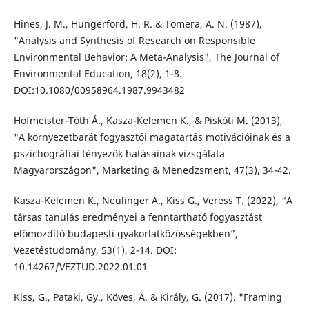
Hines, J. M., Hungerford, H. R. & Tomera, A. N. (1987),
"Analysis and Synthesis of Research on Responsible
Environmental Behavior: A Meta-Analysis", The Journal of
Environmental Education, 18(2), 1-8.
DOI:10.1080/00958964.1987.9943482
Hofmeister-Tóth Á., Kasza-Kelemen K., & Piskóti M. (2013),
"A környezetbarát fogyasztói magatartás motivációinak és a
pszichográfiai tényezők hatásainak vizsgálata
Magyarországon", Marketing & Menedzsment, 47(3), 34-42.
Kasza-Kelemen K., Neulinger A., Kiss G., Veress T. (2022), “A
társas tanulás eredményei a fenntartható fogyasztást
előmozdító budapesti gyakorlatközösségekben”,
Vezetéstudomány, 53(1), 2-14. DOI:
10.14267/VEZTUD.2022.01.01
Kiss, G., Pataki, Gy., Köves, A. & Király, G. (2017). "Framing