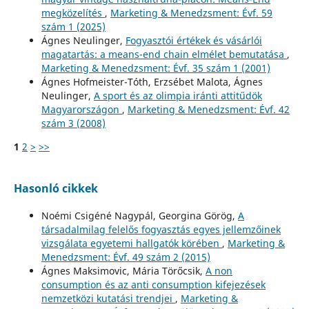
megközelítés
,
Marketing & Menedzsment: Évf. 59
szám 1 (2025)
Ágnes Neulinger,
Fogyasztói értékek és vásárlói
magatartás: a means-end chain elmélet bemutatása
,
Marketing & Menedzsment: Évf. 35 szám 1 (2001)
Ágnes Hofmeister-Tóth, Erzsébet Malota, Ágnes
Neulinger,
A sport és az olimpia iránti attitűdök
Magyarországon
,
Marketing & Menedzsment: Évf. 42
szám 3 (2008)
1
2
>
>>
Hasonló cikkek
Noémi Csigéné Nagypál, Georgina Görög,
A
társadalmilag felelős fogyasztás egyes jellemzőinek
vizsgálata egyetemi hallgatók körében
,
Marketing &
Menedzsment: Évf. 49 szám 2 (2015)
Ágnes Maksimovic, Mária Törőcsik,
A non
consumption és az anti consumption kifejezések
nemzetközi kutatási trendjei
,
Marketing &