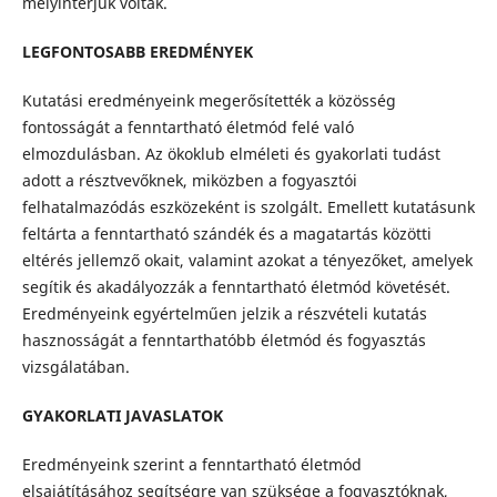
mélyinterjúk voltak.
LEGFONTOSABB EREDMÉNYEK
Kutatási eredményeink megerősítették a közösség
fontosságát a fenntartható életmód felé való
elmozdulásban. Az ökoklub elméleti és gyakorlati tudást
adott a résztvevőknek, miközben a fogyasztói
felhatalmazódás eszközeként is szolgált. Emellett kutatásunk
feltárta a fenntartható szándék és a magatartás közötti
eltérés jellemző okait, valamint azokat a tényezőket, amelyek
segítik és akadályozzák a fenntartható életmód követését.
Eredményeink egyértelműen jelzik a részvételi kutatás
hasznosságát a fenntarthatóbb életmód és fogyasztás
vizsgálatában.
GYAKORLATI JAVASLATOK
Eredményeink szerint a fenntartható életmód
elsajátításához segítségre van szüksége a fogyasztóknak,