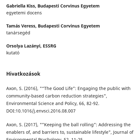
Gabriella Kiss,
Budapesti Corvinus Egyetem
egyetemi docens
Tamás Veress,
Budapesti Corvinus Egyetem
tanársegéd
Orsolya Lazányi,
ESSRG
kutató
Hivatkozások
Axon, S. (2016), "“The Good Life”: Engaging the public with
community-based carbon reduction strategies",
Environmental Science and Policy, 66, 82-92.
DOI:10.1016/j.envsci.2016.08.007
Axon, S. (2017), "”Keeping the ball rolling”: Addressing the
enablers of, and barriers to, sustainable lifestyle", Journal of
Environmental Psychology, 52, 11-25.