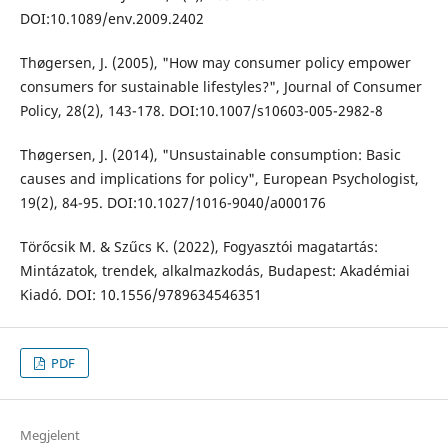
DOI:10.1089/env.2009.2402
Thøgersen, J. (2005), "How may consumer policy empower
consumers for sustainable lifestyles?", Journal of Consumer
Policy, 28(2), 143-178. DOI:10.1007/s10603-005-2982-8
Thøgersen, J. (2014), "Unsustainable consumption: Basic
causes and implications for policy", European Psychologist,
19(2), 84-95. DOI:10.1027/1016-9040/a000176
Törőcsik M. & Szűcs K. (2022), Fogyasztói magatartás:
Mintázatok, trendek, alkalmazkodás, Budapest: Akadémiai
Kiadó. DOI: 10.1556/9789634546351
PDF
Megjelent