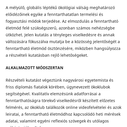
A mélyülő, globális léptékű ökológiai válság meghatározó
előidézőinek egyike a fenntarthatatlan termelési és
fogyasztási módok terjedése. Az elmozdulás a fenntartható
életmód felé szükségszerű, azonban számos nehézségbe
ütközhet. Jelen kutatás a tényleges viselkedésre és annak
változására fókuszálva mutatja be a közösség jelentőségét a
fenntartható életmód ösztönzésére, miközben hangsúlyozza
a részvételi kutatásban rejlő lehetőségeket.
ALKALMAZOTT MÓDSZERTAN
Részvételi kutatást végeztünk nagyvárosi egyetemista és
friss diplomás fiatalok körében, úgynevezett ökoklubok
segítségével. Kvalitatív elemzésünk adatforrásai a
fenntarthatóságra törekvő viselkedésről készített előzetes
felmérés, az ökoklub találkozók online videofelvételei és azok
leiratai, a fenntartható életmódhoz kapcsolódó heti mérések
adatai, valamint egyéni reflexiós szövegek és utólagos