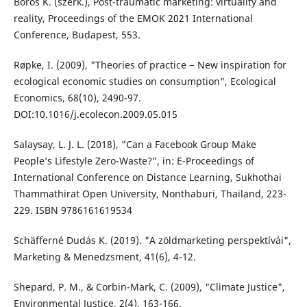
Boros K. (szerk.), Post-traumatic marketing: virtuality and
reality, Proceedings of the EMOK 2021 International
Conference, Budapest, 553.
Røpke, I. (2009), "Theories of practice − New inspiration for
ecological economic studies on consumption", Ecological
Economics, 68(10), 2490-97.
DOI:10.1016/j.ecolecon.2009.05.015
Salaysay, L. J. L. (2018), "Can a Facebook Group Make
People’s Lifestyle Zero-Waste?", in: E-Proceedings of
International Conference on Distance Learning, Sukhothai
Thammathirat Open University, Nonthaburi, Thailand, 223-
229. ISBN 9786161619534
Schäfferné Dudás K. (2019). "A zöldmarketing perspektívái",
Marketing & Menedzsment, 41(6), 4-12.
Shepard, P. M., & Corbin-Mark, C. (2009), "Climate Justice",
Environmental Justice, 2(4), 163-166.