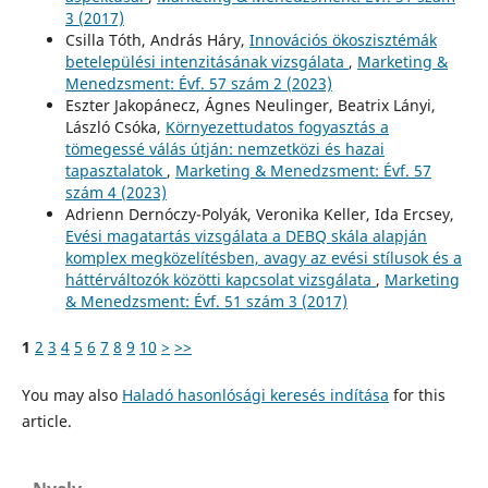
3 (2017)
Csilla Tóth, András Háry,
Innovációs ökoszisztémák
betelepülési intenzitásának vizsgálata
,
Marketing &
Menedzsment: Évf. 57 szám 2 (2023)
Eszter Jakopánecz, Ágnes Neulinger, Beatrix Lányi,
László Csóka,
Környezettudatos fogyasztás a
tömegessé válás útján: nemzetközi és hazai
tapasztalatok
,
Marketing & Menedzsment: Évf. 57
szám 4 (2023)
Adrienn Dernóczy-Polyák, Veronika Keller, Ida Ercsey,
Evési magatartás vizsgálata a DEBQ skála alapján
komplex megközelítésben, avagy az evési stílusok és a
háttérváltozók közötti kapcsolat vizsgálata
,
Marketing
& Menedzsment: Évf. 51 szám 3 (2017)
1
2
3
4
5
6
7
8
9
10
>
>>
You may also
Haladó hasonlósági keresés indítása
for this
article.