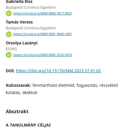
Gabriella Kiss
Budapesti Corvinus Egyetem
https://orcid.org/0000-0002-5817-9037
Tamás Veress
Budapesti Corvinus Egyetem
https://orcid.org/0000-0001-9945-2901
Orsolya Lazányi
ESSRG
https://orcid.org/0000-0002-3232-091X
DOI:
https://doi.org/10.15170/MM.2023.57.01.02
Kulcsszavak:
fenntartható életmód, fogyasztás, részvételi
kutatás, ökoklub
Absztrakt
A TANULMÁNY CÉLJAI