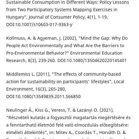
Sustainable Consumption in Different Ways: Policy Lessons
from Two Participatory Systems Mapping Exercises in
Hungary", Journal of Consumer Policy, 4(1), 1-19.
DOI:10.1007/s10603-017-9363-y
Kollmuss, A. & Agyeman, J. (2002), "Mind the Gap: Why Do
People Act Environmentally and What Are the Barriers to
Pro-Environmental Behavior?" Environmental Education
Research, 8(3), 239-260. DOI:10.1080/13504620220145401
Middlemiss L. (2011), "The effects of community-based
action for sustainability on participants' lifestyles", Local
Environment, 16(3), 265-280,
DOI:10.1080/13549839.2011.566850
Neulinger Á., Kiss G., Veress, T. & Lazányi O. (2021),
"Részvételi kutatás a fogyasztói magatartás megértésére és
a fenntartható életmód felé való elmozdulás elősegítésére:
elméleti áttekintés", in: Mitev A., Csordás T., Horváth D. &