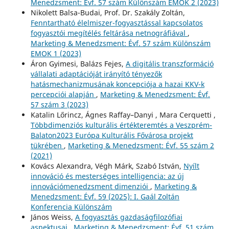
Menedzsment: Évf. 57 szám Különszám EMOK 2 (2023)
Nikolett Balsa-Budai, Prof. Dr. Szakály Zoltán,
Fenntartható élelmiszer-fogyasztással kapcsolatos
fogyasztói megítélés feltárása netnográfiával
,
Marketing & Menedzsment: Évf. 57 szám Különszám
EMOK 1 (2023)
Áron Gyimesi, Balázs Fejes,
A digitális transzformáció
vállalati adaptációját irányító tényezők
hatásmechanizmusának koncepciója a hazai KKV-k
percepciói alapján
,
Marketing & Menedzsment: Évf.
57 szám 3 (2023)
Katalin Lőrincz, Ágnes Raffay–Danyi , Mara Cerquetti ,
Többdimenziós kulturális értékteremtés a Veszprém-
Balaton2023 Európa Kulturális Fővárosa projekt
tükrében
,
Marketing & Menedzsment: Évf. 55 szám 2
(2021)
Kovács Alexandra, Végh Márk, Szabó István,
Nyílt
innováció és mesterséges intelligencia: az új
innovációmenedzsment dimenziói
,
Marketing &
Menedzsment: Évf. 59 (2025): I. Gaál Zoltán
Konferencia Különszám
János Weiss,
A fogyasztás gazdaságfilozófiai
aspektusai
,
Marketing & Menedzsment: Évf. 51 szám