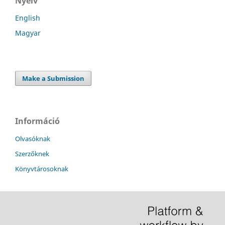
Nyelv
English
Magyar
Make a Submission
Információ
Olvasóknak
Szerzőknek
Könyvtárosoknak