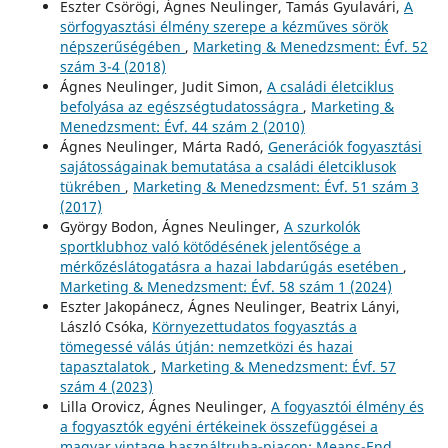
Eszter Csörögi, Ágnes Neulinger, Tamás Gyulavári,
A
sörfogyasztási élmény szerepe a kézműves sörök
népszerűségében
,
Marketing & Menedzsment: Évf. 52
szám 3-4 (2018)
Ágnes Neulinger, Judit Simon,
A családi életciklus
befolyása az egészségtudatosságra
,
Marketing &
Menedzsment: Évf. 44 szám 2 (2010)
Ágnes Neulinger, Márta Radó,
Generációk fogyasztási
sajátosságainak bemutatása a családi életciklusok
tükrében
,
Marketing & Menedzsment: Évf. 51 szám 3
(2017)
György Bodon, Ágnes Neulinger,
A szurkolók
sportklubhoz való kötődésének jelentősége a
mérkőzéslátogatásra a hazai labdarúgás esetében
,
Marketing & Menedzsment: Évf. 58 szám 1 (2024)
Eszter Jakopánecz, Ágnes Neulinger, Beatrix Lányi,
László Csóka,
Környezettudatos fogyasztás a
tömegessé válás útján: nemzetközi és hazai
tapasztalatok
,
Marketing & Menedzsment: Évf. 57
szám 4 (2023)
Lilla Orovicz, Ágnes Neulinger,
A fogyasztói élmény és
a fogyasztók egyéni értékeinek összefüggései a
magyar vintage használtruha-piacon: Means-End