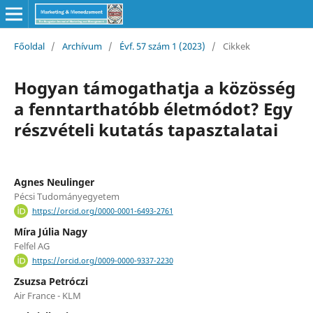
Főoldal
/
Archívum
/
Évf. 57 szám 1 (2023)
/
Cikkek
Hogyan támogathatja a közösség
a fenntarthatóbb életmódot? Egy
részvételi kutatás tapasztalatai
Agnes Neulinger
Pécsi Tudományegyetem
https://orcid.org/0000-0001-6493-2761
Míra Júlia Nagy
Felfel AG
https://orcid.org/0009-0000-9337-2230
Zsuzsa Petróczi
Air France - KLM