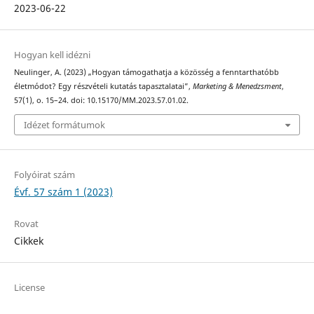
2023-06-22
Hogyan kell idézni
Neulinger, A. (2023) „Hogyan támogathatja a közösség a fenntarthatóbb
életmódot? Egy részvételi kutatás tapasztalatai”,
Marketing & Menedzsment
,
57(1), o. 15–24. doi: 10.15170/MM.2023.57.01.02.
Idézet formátumok
Folyóirat szám
Évf. 57 szám 1 (2023)
Rovat
Cikkek
License