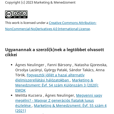
Copyright (c) 2023 Marketing & Menedzsment
This work is licensed under a
Creative Commons Attribution-
NonCommercial-NoDerivatives 4.0 International License
.
Ugyanannak a szerző(k)nek a legtöbbet olvasott
cikkei
Ágnes Neulinger , Fanni Bársony , Natasha Gjorevska,
Orsolya Lazányi, György Pataki, Sándor Takács, Anna
Török,
Fogyasztói jóllét a hazai alternatív
élelmiszerellátási hálózatokban
,
Marketing &
Menedzsment: Évf. 54 szám Különszám 3 (2020):
EMOK
Melitta Kucsera , Ágnes Neulinger,
Megvenni vagy
megélni? - Magyar Z generációs fiatalok luxus
észlelése
,
Marketing & Menedzsment: Évf. 55 szám 4
(2021)