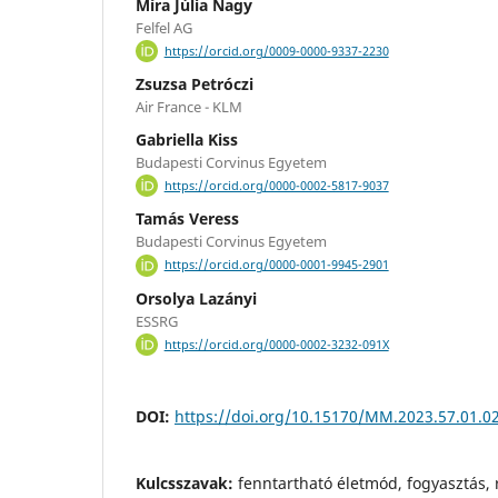
Míra Júlia Nagy
Felfel AG
https://orcid.org/0009-0000-9337-2230
Zsuzsa Petróczi
Air France - KLM
Gabriella Kiss
Budapesti Corvinus Egyetem
https://orcid.org/0000-0002-5817-9037
Tamás Veress
Budapesti Corvinus Egyetem
https://orcid.org/0000-0001-9945-2901
Orsolya Lazányi
ESSRG
https://orcid.org/0000-0002-3232-091X
DOI:
https://doi.org/10.15170/MM.2023.57.01.0
Kulcsszavak:
fenntartható életmód, fogyasztás, r