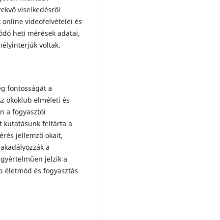
ekvő viselkedésről
 online videofelvételei és
ódó heti mérések adatai,
élyinterjúk voltak.
g fontosságát a
z ökoklub elméleti és
n a fogyasztói
t kutatásunk feltárta a
érés jellemző okait,
 akadályozzák a
gyértelműen jelzik a
b életmód és fogyasztás