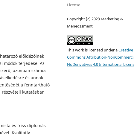
License
Copyright (c) 2023 Marketing &
Menedzsment
This work is licensed under a
Creative
ghatározó előidézőinek
Commons Attribution-NonCommercia
si módok terjedése. Az
NoDerivatives 4.0 International Licen
gszerű, azonban számos
viselkedésre és annak
lentőségét a fenntartható
 részvételi kutatásban
mista és friss diplomás
ével. Kvalitatív