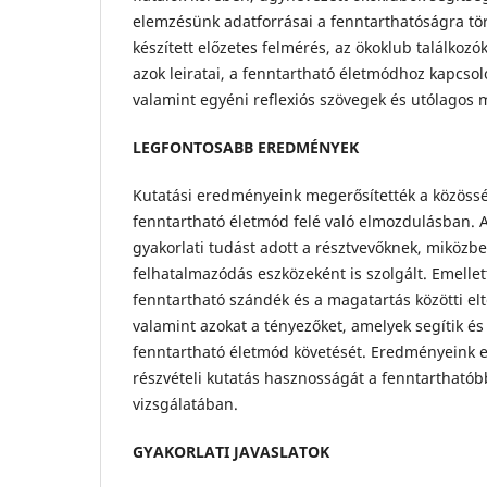
elemzésünk adatforrásai a fenntarthatóságra tör
készített előzetes felmérés, az ökoklub találkozók
azok leiratai, a fenntartható életmódhoz kapcsol
valamint egyéni reflexiós szövegek és utólagos m
LEGFONTOSABB EREDMÉNYEK
Kutatási eredményeink megerősítették a közössé
fenntartható életmód felé való elmozdulásban. A
gyakorlati tudást adott a résztvevőknek, miközbe
felhatalmazódás eszközeként is szolgált. Emellet
fenntartható szándék és a magatartás közötti elt
valamint azokat a tényezőket, amelyek segítik és
fenntartható életmód követését. Eredményeink e
részvételi kutatás hasznosságát a fenntarthatób
vizsgálatában.
GYAKORLATI JAVASLATOK