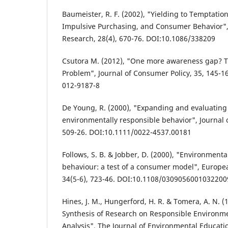
Baumeister, R. F. (2002), "Yielding to Temptation:
Impulsive Purchasing, and Consumer Behavior",
Research, 28(4), 670-76. DOI:10.1086/338209
Csutora M. (2012), "One more awareness gap? 
Problem", Journal of Consumer Policy, 35, 145-1
012-9187-8
De Young, R. (2000), "Expanding and evaluating
environmentally responsible behavior", Journal of
509-26. DOI:10.1111/0022-4537.00181
Follows, S. B. & Jobber, D. (2000), "Environment
behaviour: a test of a consumer model", Europea
34(5-6), 723-46. DOI:10.1108/0309056001032200
Hines, J. M., Hungerford, H. R. & Tomera, A. N. (
Synthesis of Research on Responsible Environme
Analysis", The Journal of Environmental Education