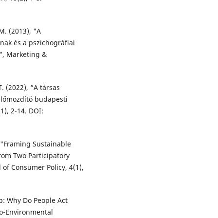
M. (2013), "A
nak és a pszichográfiai
", Marketing &
. (2022), “A társas
előmozdító budapesti
), 2-14. DOI:
). "Framing Sustainable
rom Two Participatory
of Consumer Policy, 4(1),
ap: Why Do People Act
ro-Environmental