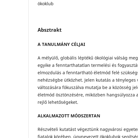
ökoklub
Absztrakt
A TANULMÁNY CÉLJAI
A mélyülő, globális léptékű ökológiai válság me
egyike a fenntarthatatlan termelési és fogyasztá
elmozdulás a fenntartható életmód felé szüksé
nehézségbe ütközhet. Jelen kutatás a tényleges 
változására fókuszálva mutatja be a közösség je
életmód ösztönzésére, miközben hangsúlyozza a
rejlő lehetőségeket.
ALKALMAZOTT MÓDSZERTAN
Részvételi kutatást végeztünk nagyvárosi egyete
fiatalok körében, úgynevezett ökoklubok segítség