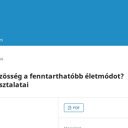
um
ek
zösség a fenntarthatóbb életmódot?
sztalatai
PDF
Megjelent