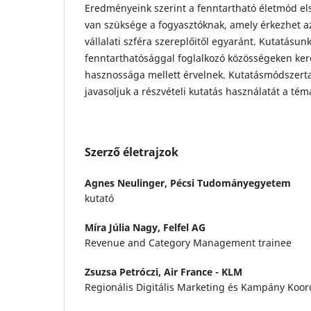
Eredményeink szerint a fenntartható életmód els
van szüksége a fogyasztóknak, amely érkezhet az á
vállalati szféra szereplőitől egyaránt. Kutatásu
fenntarthatósággal foglalkozó közösségeken ker
hasznossága mellett érvelnek. Kutatásmódszert
javasoljuk a részvételi kutatás használatát a t
Szerző életrajzok
Agnes Neulinger,
Pécsi Tudományegyetem
kutató
Míra Júlia Nagy,
Felfel AG
Revenue and Category Management trainee
Zsuzsa Petróczi,
Air France - KLM
Regionális Digitális Marketing és Kampány Koor