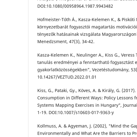
DOI:10.1080/00958964.1987.9943482
Hofmeister-Tóth Á., Kasza-Kelemen K., & Piskóti 
környezetbarát fogyasztói magatartás motivációi
tényezők hatásainak vizsgálata Magyarországon
Menedzsment, 47(3), 34-42.
Kasza-Kelemen K., Neulinger A., Kiss G., Veress T
tanulás eredményei a fenntartható fogyasztást 
gyakorlatközösségekben”, Vezetéstudomány, 53(1
10.14267/VEZTUD.2022.01.01
Kiss, G., Pataki, Gy., Köves, A. & Király, G. (2017
Consumption in Different Ways: Policy Lessons f
Systems Mapping Exercises in Hungary", Journal 
1-19. DOI:10.1007/s10603-017-9363-y
Kollmuss, A. & Agyeman, J. (2002), "Mind the G
Environmentally and What Are the Barriers to P