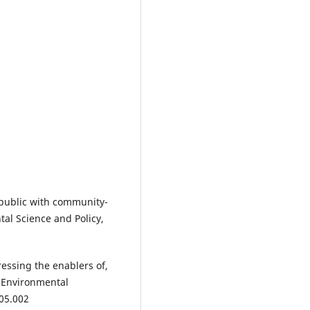
 public with community-
al Science and Policy,
ressing the enablers of,
of Environmental
.05.002