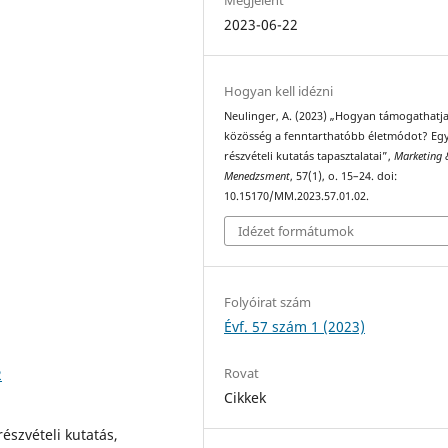
2023-06-22
Hogyan kell idézni
Neulinger, A. (2023) „Hogyan támogathatja
közösség a fenntarthatóbb életmódot? Eg
részvételi kutatás tapasztalatai”,
Marketing 
Menedzsment
, 57(1), o. 15–24. doi:
10.15170/MM.2023.57.01.02.
Idézet formátumok
Folyóirat szám
Évf. 57 szám 1 (2023)
Rovat
2
Cikkek
észvételi kutatás,