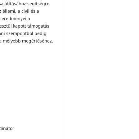
ajátításához segítségre
llami, a civil és a
nk eredményei a
esztül kapott támogatás
ani szempontból pedig
éma mélyebb megértéséhez.
dinátor