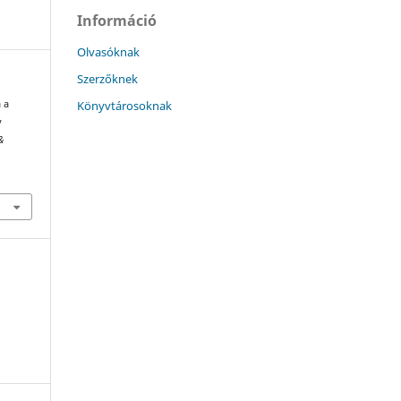
Információ
Olvasóknak
Szerzőknek
Könyvtárosoknak
 a
y
&