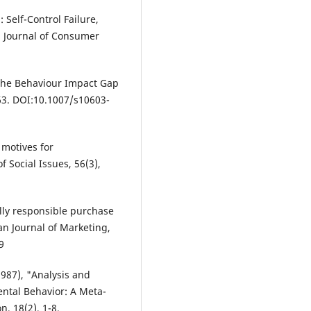
 Self-Control Failure,
 Journal of Consumer
The Behaviour Impact Gap
63. DOI:10.1007/s10603-
 motives for
 Social Issues, 56(3),
ally responsible purchase
n Journal of Marketing,
9
1987), "Analysis and
ntal Behavior: A Meta-
, 18(2), 1-8.