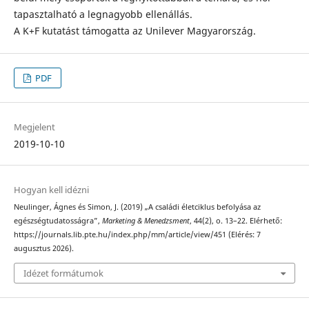
tapasztalható a legnagyobb ellenállás.
A K+F kutatást támogatta az Unilever Magyarország.
PDF
Megjelent
2019-10-10
Hogyan kell idézni
Neulinger, Ágnes és Simon, J. (2019) „A családi életciklus befolyása az
egészségtudatosságra”,
Marketing & Menedzsment
, 44(2), o. 13–22. Elérhető:
https://journals.lib.pte.hu/index.php/mm/article/view/451 (Elérés: 7
augusztus 2026).
Idézet formátumok