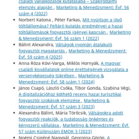
családi vállalkozások kutatásába – Szakirodalmi
elemzés alapján
,
Marketing & Menedzsment: Évf. 56
szám 4 (2022)
Norbert Katona , Péter Farkas,
Mit nyújtson a jövő
töltőállomása? Feltáró kutatás eredményei a hazai
töltőállomások fogyasztói igényei kapcsán
,
Marketing
& Menedzsment: Évf. 56 szám 1 (2022)
Bálint Alexandra,
Válságok nyomán átalakuló
fogyasztói magatartás
,
Marketing & Menedzsment:
Évf. 59 szám 4 (2025)
Anna Róza Kövi-Varga, Miklós Hornyák,
A magyar
családi kisvállalatok online érettségének vizsgálata a
versenyképesség tükrében
,
Marketing &
Menedzsment: Évf. 58 szám 1 (2024)
János Csapó, László Csóka, Tibor Gonda, Szabina Végi,
A digitalizációhoz köthető recens hazai turisztikai
fogyasztói szokások elemzése
,
Marketing &
Menedzsment: Évf. 57 szám 3 (2023)
Alexandra Bálint, Mária Törőcsik,
Válságokra adott
fogyasztói reakciók, a tudatosság önkéntes és
kényszerű vállalása
,
Marketing & Menedzsment: Évf.
57 szám Különszám EMOK 3 (2023)
Noémi Csigéné Nagypál, Georgina Görög,
A