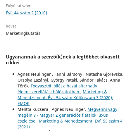
Folyóirat szám
Évf. 44 szám 2 (2010)
Rovat
Marketingkutatás
Ugyanannak a szerző(k)nek a legtöbbet olvasott
cikkei
Ágnes Neulinger , Fanni Bársony , Natasha Gjorevska,
Orsolya Lazányi, György Pataki, Sándor Takács, Anna
Török,
Fogyasztói jóllét a hazai alternatív
élelmiszerellátási hálózatokban
,
Marketing &
Menedzsment: Évf. 54 szám Különszám 3 (2020):
EMOK
Melitta Kucsera , Ágnes Neulinger,
Megvenni vagy
megélni? - Magyar Z generációs fiatalok luxus
észlelése
,
Marketing & Menedzsment: Évf. 55 szám 4
(2021)