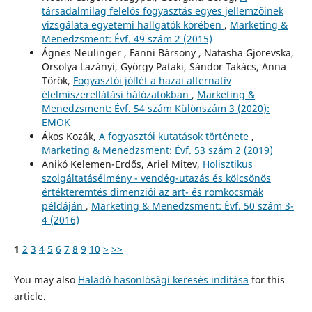
társadalmilag felelős fogyasztás egyes jellemzőinek
vizsgálata egyetemi hallgatók körében
,
Marketing &
Menedzsment: Évf. 49 szám 2 (2015)
Ágnes Neulinger , Fanni Bársony , Natasha Gjorevska,
Orsolya Lazányi, György Pataki, Sándor Takács, Anna
Török,
Fogyasztói jóllét a hazai alternatív
élelmiszerellátási hálózatokban
,
Marketing &
Menedzsment: Évf. 54 szám Különszám 3 (2020):
EMOK
Ákos Kozák,
A fogyasztói kutatások története
,
Marketing & Menedzsment: Évf. 53 szám 2 (2019)
Anikó Kelemen-Erdős, Ariel Mitev,
Holisztikus
szolgáltatásélmény - vendég-utazás és kölcsönös
értékteremtés dimenziói az art- és romkocsmák
példáján
,
Marketing & Menedzsment: Évf. 50 szám 3-
4 (2016)
1
2
3
4
5
6
7
8
9
10
>
>>
You may also
Haladó hasonlósági keresés indítása
for this
article.