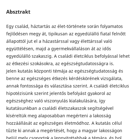
Absztrakt
Egy család, háztartás az élet-története során folyamatos
fejlődésen megy át, tipikusan az egyedülálló fiatal felnőtt
állapottól jut el a házastárssal vagy élettárssal való
együttélésen, majd a gyermekvállaláson át az idős
egyedülálló szakaszig. A családi életciklus befolyással lehet
az étkezési szokásokra, az egészségtudatosságra is.
Jelen kutatás központi témája az egészségtudatosság és
benne az egészséges étkezés kérdéskörének vizsgálata,
annak fontossága és választása szerint. A családi életciklus
hipotézisünk szerint jelentős befolyást gyakorol az
egészséghez való viszonyulás kialakulására, így
kutatásunkban a családi életszakaszok segítségével
kíséreltük meg alaposabban megérteni a lakosság
hozzáállását az egészséges életmódhoz. A kutatás célul
tűzte ki annak a megértését, hogy a magyar lakosságon
belül mely csoportok a legnyitottabbak a témára, és hol