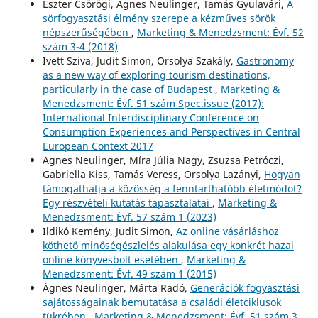
Eszter Csörögi, Ágnes Neulinger, Tamás Gyulavári,
A
sörfogyasztási élmény szerepe a kézműves sörök
népszerűségében
,
Marketing & Menedzsment: Évf. 52
szám 3-4 (2018)
Ivett Sziva, Judit Simon, Orsolya Szakály,
Gastronomy
as a new way of exploring tourism destinations,
particularly in the case of Budapest
,
Marketing &
Menedzsment: Évf. 51 szám Spec.issue (2017):
International Interdisciplinary Conference on
Consumption Experiences and Perspectives in Central
European Context 2017
Agnes Neulinger, Míra Júlia Nagy, Zsuzsa Petróczi,
Gabriella Kiss, Tamás Veress, Orsolya Lazányi,
Hogyan
támogathatja a közösség a fenntarthatóbb életmódot?
Egy részvételi kutatás tapasztalatai
,
Marketing &
Menedzsment: Évf. 57 szám 1 (2023)
Ildikó Kemény, Judit Simon,
Az online vásárláshoz
köthető minőségészlelés alakulása egy konkrét hazai
online könyvesbolt esetében
,
Marketing &
Menedzsment: Évf. 49 szám 1 (2015)
Ágnes Neulinger, Márta Radó,
Generációk fogyasztási
sajátosságainak bemutatása a családi életciklusok
tükrében
,
Marketing & Menedzsment: Évf. 51 szám 3