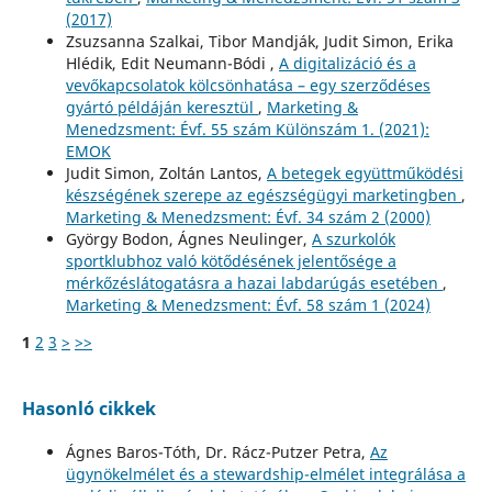
(2017)
Zsuzsanna Szalkai, Tibor Mandják, Judit Simon, Erika
Hlédik, Edit Neumann-Bódi ,
A digitalizáció és a
vevőkapcsolatok kölcsönhatása – egy szerződéses
gyártó példáján keresztül
,
Marketing &
Menedzsment: Évf. 55 szám Különszám 1. (2021):
EMOK
Judit Simon, Zoltán Lantos,
A betegek együttműködési
készségének szerepe az egészségügyi marketingben
,
Marketing & Menedzsment: Évf. 34 szám 2 (2000)
György Bodon, Ágnes Neulinger,
A szurkolók
sportklubhoz való kötődésének jelentősége a
mérkőzéslátogatásra a hazai labdarúgás esetében
,
Marketing & Menedzsment: Évf. 58 szám 1 (2024)
1
2
3
>
>>
Hasonló cikkek
Ágnes Baros-Tóth, Dr. Rácz-Putzer Petra,
Az
ügynökelmélet és a stewardship-elmélet integrálása a