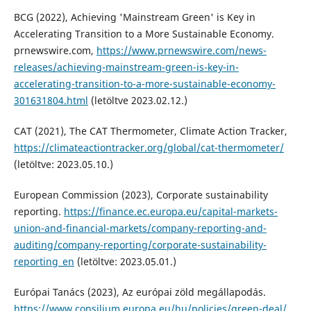
BCG (2022), Achieving 'Mainstream Green' is Key in
Accelerating Transition to a More Sustainable Economy.
prnewswire.com,
https://www.prnewswire.com/news-
releases/achieving-mainstream-green-is-key-in-
accelerating-transition-to-a-more-sustainable-economy-
301631804.html
(letöltve 2023.02.12.)
CAT (2021), The CAT Thermometer, Climate Action Tracker,
https://climateactiontracker.org/global/cat-thermometer/
(letöltve: 2023.05.10.)
European Commission (2023), Corporate sustainability
reporting.
https://finance.ec.europa.eu/capital-markets-
union-and-financial-markets/company-reporting-and-
auditing/company-reporting/corporate-sustainability-
reporting_en
(letöltve: 2023.05.01.)
Európai Tanács (2023), Az európai zöld megállapodás.
https://www.consilium.europa.eu/hu/policies/green-deal/