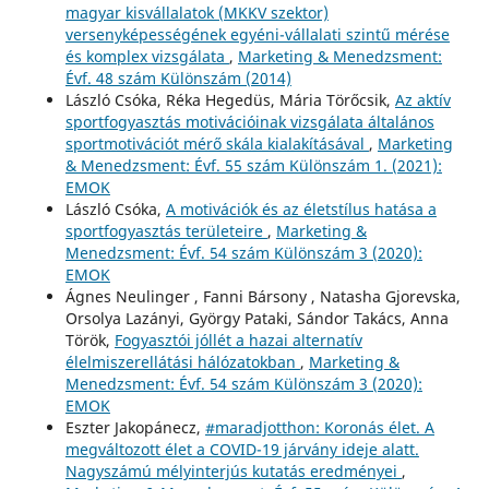
magyar kisvállalatok (MKKV szektor)
versenyképességének egyéni-vállalati szintű mérése
és komplex vizsgálata
,
Marketing & Menedzsment:
Évf. 48 szám Különszám (2014)
László Csóka, Réka Hegedüs, Mária Törőcsik,
Az aktív
sportfogyasztás motivációinak vizsgálata általános
sportmotivációt mérő skála kialakításával
,
Marketing
& Menedzsment: Évf. 55 szám Különszám 1. (2021):
EMOK
László Csóka,
A motivációk és az életstílus hatása a
sportfogyasztás területeire
,
Marketing &
Menedzsment: Évf. 54 szám Különszám 3 (2020):
EMOK
Ágnes Neulinger , Fanni Bársony , Natasha Gjorevska,
Orsolya Lazányi, György Pataki, Sándor Takács, Anna
Török,
Fogyasztói jóllét a hazai alternatív
élelmiszerellátási hálózatokban
,
Marketing &
Menedzsment: Évf. 54 szám Különszám 3 (2020):
EMOK
Eszter Jakopánecz,
#maradjotthon: Koronás élet. A
megváltozott élet a COVID-19 járvány ideje alatt.
Nagyszámú mélyinterjús kutatás eredményei
,