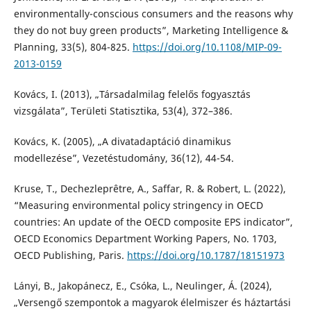
environmentally-conscious consumers and the reasons why
they do not buy green products”, Marketing Intelligence &
Planning, 33(5), 804-825.
https://doi.org/10.1108/MIP-09-
2013-0159
Kovács, I. (2013), „Társadalmilag felelős fogyasztás
vizsgálata”, Területi Statisztika, 53(4), 372–386.
Kovács, K. (2005), „A divatadaptáció dinamikus
modellezése”, Vezetéstudomány, 36(12), 44-54.
Kruse, T., Dechezleprêtre, A., Saffar, R. & Robert, L. (2022),
“Measuring environmental policy stringency in OECD
countries: An update of the OECD composite EPS indicator”,
OECD Economics Department Working Papers, No. 1703,
OECD Publishing, Paris.
https://doi.org/10.1787/18151973
Lányi, B., Jakopánecz, E., Csóka, L., Neulinger, Á. (2024),
„Versengő szempontok a magyarok élelmiszer és háztartási