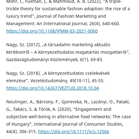
Mohr, I., Fuxman, L. & Mahmoud, A. B. (2022), “A triple-
trickle theory for sustainable fashion adoption: the rise of a
luxury trend”, Journal of Fashion Marketing and
Management: An International Journal, 26(4), 640-660.
https://doi.org/10.1108/JFMM-03-2021-0060
Nagy, Sz. (2012), „A társadalmi marketing aktuális
kérdéseiről – A környezettudatos magatartás mozgatóerői”,
Gazdaságtudományi Közlemények, 6(1), 69-83.
Nagy, Sz. (2018), „A környezettudatos cselekvések
elemzése”, Vezetéstudomány, 49(10-11), 45-55.
https://doi.org/10.14267/VEZTUD.2018.10.04
Neulinger, A., Bársony, F., Gjorevska, N., Lazányi, O., Pataki,
G., Takács, S. & Török, A. (2020), “Engagement and
subjective well‐being in alternative food networks: The case
of Hungary”, International Journal of Consumer Studies,
44(4), 306-315.
https://doi.org/10.1111/ijcs.12566