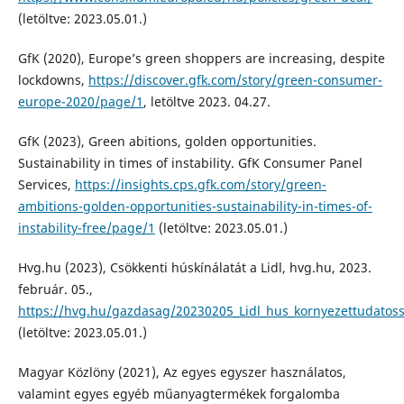
(letöltve: 2023.05.01.)
GfK (2020), Europe’s green shoppers are increasing, despite
lockdowns,
https://discover.gfk.com/story/green-consumer-
europe-2020/page/1
, letöltve 2023. 04.27.
GfK (2023), Green abitions, golden opportunities.
Sustainability in times of instability. GfK Consumer Panel
Services,
https://insights.cps.gfk.com/story/green-
ambitions-golden-opportunities-sustainability-in-times-of-
instability-free/page/1
(letöltve: 2023.05.01.)
Hvg.hu (2023), Csökkenti húskínálatát a Lidl, hvg.hu, 2023.
február. 05.,
https://hvg.hu/gazdasag/20230205_Lidl_hus_kornyezettudatos
(letöltve: 2023.05.01.)
Magyar Közlöny (2021), Az egyes egyszer használatos,
valamint egyes egyéb műanyagtermékek forgalomba