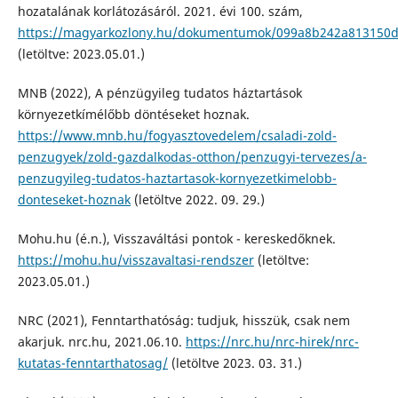
hozatalának korlátozásáról. 2021. évi 100. szám,
https://magyarkozlony.hu/dokumentumok/099a8b242a813150
(letöltve: 2023.05.01.)
MNB (2022), A pénzügyileg tudatos háztartások
környezetkímélőbb döntéseket hoznak.
https://www.mnb.hu/fogyasztovedelem/csaladi-zold-
penzugyek/zold-gazdalkodas-otthon/penzugyi-tervezes/a-
penzugyileg-tudatos-haztartasok-kornyezetkimelobb-
donteseket-hoznak
(letöltve 2022. 09. 29.)
Mohu.hu (é.n.), Visszaváltási pontok - kereskedőknek.
https://mohu.hu/visszavaltasi-rendszer
(letöltve:
2023.05.01.)
NRC (2021), Fenntarthatóság: tudjuk, hisszük, csak nem
akarjuk. nrc.hu, 2021.06.10.
https://nrc.hu/nrc-hirek/nrc-
kutatas-fenntarthatosag/
(letöltve 2023. 03. 31.)