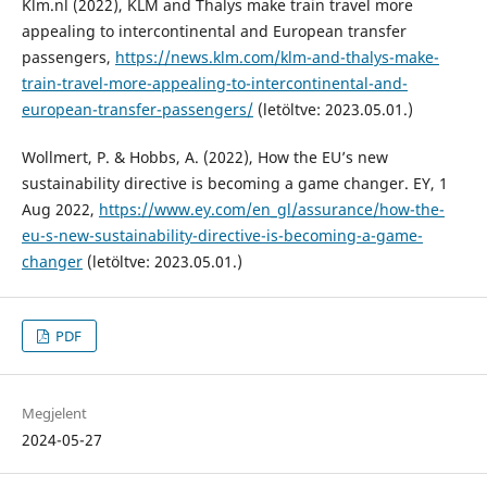
Klm.nl (2022), KLM and Thalys make train travel more
appealing to intercontinental and European transfer
passengers,
https://news.klm.com/klm-and-thalys-make-
train-travel-more-appealing-to-intercontinental-and-
european-transfer-passengers/
(letöltve: 2023.05.01.)
Wollmert, P. & Hobbs, A. (2022), How the EU’s new
sustainability directive is becoming a game changer. EY, 1
Aug 2022,
https://www.ey.com/en_gl/assurance/how-the-
eu-s-new-sustainability-directive-is-becoming-a-game-
changer
(letöltve: 2023.05.01.)
PDF
Megjelent
2024-05-27