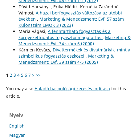
Menedzsment: Évf. 46 szám 1-2 (2012)
Dávid Harsányi , Erika Hlédik, Kornélia Zarándné
Vámosi,
A hazai borfogyasztás változása az utóbbi
években
,
Marketing & Menedzsment: Évf. 57 szám
Különszám EMOK 3 (2023)
Mária Vágási,
A fenntartható fogyasztás és a
környezettudatos fogyasztói magatartás
,
Marketing &
Menedzsment: Évf. 34 szám 6 (2000)
Kármen Kovács,
Divattermékek és divatmárkák, mint a
szimbolikus fogyasztás eszközei
,
Marketing &
Menedzsment: Évf. 39 szám 4-5 (2005)
1
2
3
4
5
6
7
>
>>
You may also
Haladó hasonlósági keresés indítása
for this
article.
Nyelv
English
Magyar