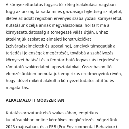
A környezettudatos fogyasztói réteg kialakulása nagyban
függ az ország társadalmi és gazdasági fejlettség szintjétől,
illetve az adott régióban érvényes szabályozási környezettől.
Kutatásunk célja annak megválaszolása, hol tart ma a
környezettudatosság a tömegessé válás útján. Ehhez
áttekintjük azokat az elméleti konstrukciókat
(szivárgáselméletek és upscaling), amelyek támogatják a
terjedési jelenségek megértését, továbbá a szabályozási
környezet hatását és a fenntartható fogyasztás terjedésére
rámutató szakirodalmi tapasztalatokat. Összehasonlító
elemzésünkben bemutatjuk empirikus eredményeink révén,
hogy idővel miként alakult a környezettudatos attitűd és
magatartás.
ALKALMAZOTT MÓDSZERTAN
Kutatássorozatunk első szakaszában, empirikus
kutatásunkban online kérdőíves megkérdezést végeztünk
2023 májusában, és a PEB (Pro-Environmental Behaviour)