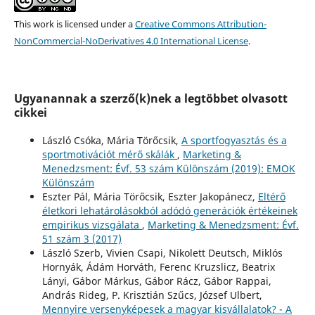
This work is licensed under a
Creative Commons Attribution-
NonCommercial-NoDerivatives 4.0 International License
.
Ugyanannak a szerző(k)nek a legtöbbet olvasott
cikkei
László Csóka, Mária Törőcsik,
A sportfogyasztás és a
sportmotivációt mérő skálák
,
Marketing &
Menedzsment: Évf. 53 szám Különszám (2019): EMOK
Különszám
Eszter Pál, Mária Törőcsik, Eszter Jakopánecz,
Eltérő
életkori lehatárolásokból adódó generációk értékeinek
empirikus vizsgálata
,
Marketing & Menedzsment: Évf.
51 szám 3 (2017)
László Szerb, Vivien Csapi, Nikolett Deutsch, Miklós
Hornyák, Ádám Horváth, Ferenc Kruzslicz, Beatrix
Lányi, Gábor Márkus, Gábor Rácz, Gábor Rappai,
András Rideg, P. Krisztián Szűcs, József Ulbert,
Mennyire versenyképesek a magyar kisvállalatok? - A