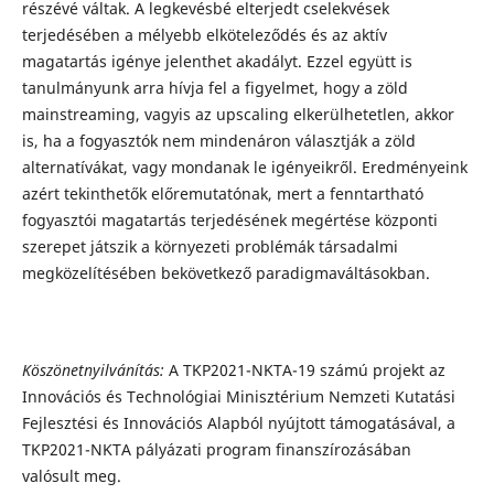
részévé váltak. A legkevésbé elterjedt cselekvések
terjedésében a mélyebb elköteleződés és az aktív
magatartás igénye jelenthet akadályt. Ezzel együtt is
tanulmányunk arra hívja fel a figyelmet, hogy a zöld
mainstreaming, vagyis az upscaling elkerülhetetlen, akkor
is, ha a fogyasztók nem mindenáron választják a zöld
alternatívákat, vagy mondanak le igényeikről. Eredményeink
azért tekinthetők előremutatónak, mert a fenntartható
fogyasztói magatartás terjedésének megértése központi
szerepet játszik a környezeti problémák társadalmi
megközelítésében bekövetkező paradigmaváltásokban.
Köszönetnyilvánítás:
A TKP2021-NKTA-19 számú projekt az
Innovációs és Technológiai Minisztérium Nemzeti Kutatási
Fejlesztési és Innovációs Alapból nyújtott támogatásával, a
TKP2021-NKTA pályázati program finanszírozásában
valósult meg.