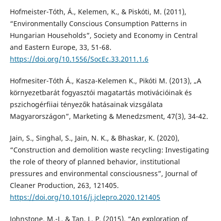
Hofmeister-Tóth, Á., Kelemen, K., & Piskóti, M. (2011),
“Environmentally Conscious Consumption Patterns in
Hungarian Households”, Society and Economy in Central
and Eastern Europe, 33, 51-68.
https://doi.org/10.1556/SocEc.33.2011.1.6
Hofmesiter-Tóth Á., Kasza-Kelemen K., Pikóti M. (2013), „A
környezetbarát fogyasztói magatartás motivációinak és
pszichogérfiiai tényezők hatásainak vizsgálata
Magyarországon”, Marketing & Menedzsment, 47(3), 34-42.
Jain, S., Singhal, S., Jain, N. K., & Bhaskar, K. (2020),
“Construction and demolition waste recycling: Investigating
the role of theory of planned behavior, institutional
pressures and environmental consciousness”, Journal of
Cleaner Production, 263, 121405.
https://doi.org/10.1016/j.jclepro.2020.121405
Johnstone, M.-L. & Tan, L. P. (2015), “An exploration of