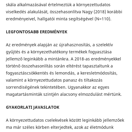
skála alkalmazásával értelmeztük a környezettudatos
viselkedés alakulását, összehasonlítva Nagy (2018) korábbi
eredményeivel, hallgatói minta segítségével (N=110).
LEGFONTOSABB EREDMÉNYEK
Az eredmények alapján az újrahasznosítás, a szelektív
gyűjtés és a környezethatékony termékek fogyasztása
jellemző leginkább a mintánkra. A 2018-as eredményekkel
történő összehasonlítás során eltérést tapasztaltunk a
fogyasztáscsökkentés és lemondás, a keresletmódosítás,
valamint a környezettudatos panasz és tiltakozás
sorrendiségének tekintetében. Ugyanakkor az egyes
magatartásminták szintjén alacsony elmozdulást mértünk.
GYAKORLATI JAVASLATOK
A környezettudatos cselekvések között leginkább jellemzőek
ma már széles körben elterjedtek, azok az életmódunk