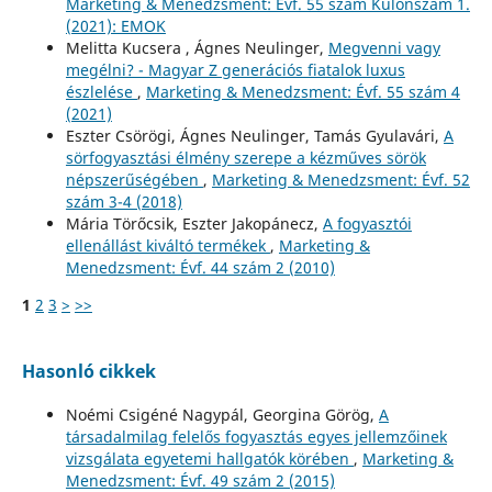
Marketing & Menedzsment: Évf. 55 szám Különszám 1.
(2021): EMOK
Melitta Kucsera , Ágnes Neulinger,
Megvenni vagy
megélni? - Magyar Z generációs fiatalok luxus
észlelése
,
Marketing & Menedzsment: Évf. 55 szám 4
(2021)
Eszter Csörögi, Ágnes Neulinger, Tamás Gyulavári,
A
sörfogyasztási élmény szerepe a kézműves sörök
népszerűségében
,
Marketing & Menedzsment: Évf. 52
szám 3-4 (2018)
Mária Törőcsik, Eszter Jakopánecz,
A fogyasztói
ellenállást kiváltó termékek
,
Marketing &
Menedzsment: Évf. 44 szám 2 (2010)
1
2
3
>
>>
Hasonló cikkek
Noémi Csigéné Nagypál, Georgina Görög,
A
társadalmilag felelős fogyasztás egyes jellemzőinek
vizsgálata egyetemi hallgatók körében
,
Marketing &
Menedzsment: Évf. 49 szám 2 (2015)