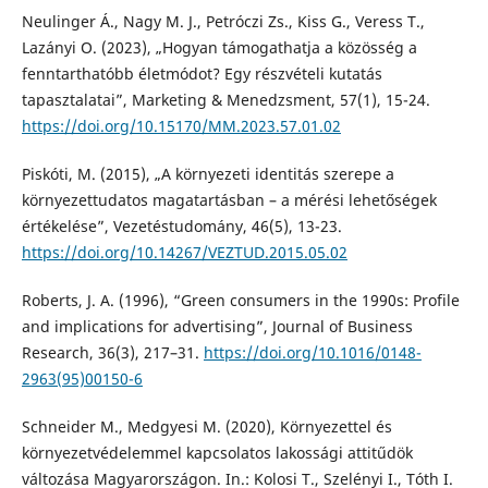
Neulinger Á., Nagy M. J., Petróczi Zs., Kiss G., Veress T.,
Lazányi O. (2023), „Hogyan támogathatja a közösség a
fenntarthatóbb életmódot? Egy részvételi kutatás
tapasztalatai”, Marketing & Menedzsment, 57(1), 15-24.
https://doi.org/10.15170/MM.2023.57.01.02
Piskóti, M. (2015), „A környezeti identitás szerepe a
környezettudatos magatartásban – a mérési lehetőségek
értékelése”, Vezetéstudomány, 46(5), 13-23.
https://doi.org/10.14267/VEZTUD.2015.05.02
Roberts, J. A. (1996), “Green consumers in the 1990s: Profile
and implications for advertising”, Journal of Business
Research, 36(3), 217–31.
https://doi.org/10.1016/0148-
2963(95)00150-6
Schneider M., Medgyesi M. (2020), Környezettel és
környezetvédelemmel kapcsolatos lakossági attitűdök
változása Magyarországon. In.: Kolosi T., Szelényi I., Tóth I.