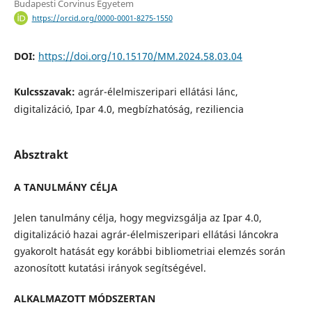
Budapesti Corvinus Egyetem
https://orcid.org/0000-0001-8275-1550
DOI:
https://doi.org/10.15170/MM.2024.58.03.04
Kulcsszavak:
agrár-élelmiszeripari ellátási lánc,
digitalizáció, Ipar 4.0, megbízhatóság, reziliencia
Absztrakt
A TANULMÁNY CÉLJA
Jelen tanulmány célja, hogy megvizsgálja az Ipar 4.0,
digitalizáció hazai agrár-élelmiszeripari ellátási láncokra
gyakorolt hatását egy korábbi bibliometriai elemzés során
azonosított kutatási irányok segítségével.
ALKALMAZOTT MÓDSZERTAN