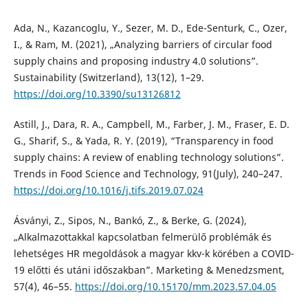
Ada, N., Kazancoglu, Y., Sezer, M. D., Ede-Senturk, C., Ozer,
I., & Ram, M. (2021), „Analyzing barriers of circular food
supply chains and proposing industry 4.0 solutions”.
Sustainability (Switzerland), 13(12), 1–29.
https://doi.org/10.3390/su13126812
Astill, J., Dara, R. A., Campbell, M., Farber, J. M., Fraser, E. D.
G., Sharif, S., & Yada, R. Y. (2019), “Transparency in food
supply chains: A review of enabling technology solutions”.
Trends in Food Science and Technology, 91(July), 240–247.
https://doi.org/10.1016/j.tifs.2019.07.024
Ásványi, Z., Sipos, N., Bankó, Z., & Berke, G. (2024),
„Alkalmazottakkal kapcsolatban felmerülő problémák és
lehetséges HR megoldások a magyar kkv-k körében a COVID-
19 előtti és utáni időszakban”. Marketing & Menedzsment,
57(4), 46–55.
https://doi.org/10.15170/mm.2023.57.04.05