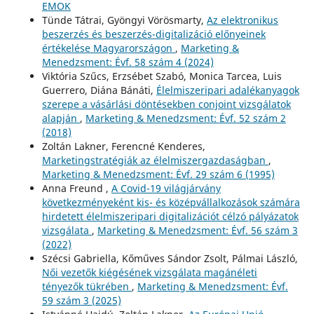
EMOK
Tünde Tátrai, Gyöngyi Vörösmarty,
Az elektronikus
beszerzés és beszerzés-digitalizáció előnyeinek
értékelése Magyarországon
,
Marketing &
Menedzsment: Évf. 58 szám 4 (2024)
Viktória Szűcs, Erzsébet Szabó, Monica Tarcea, Luis
Guerrero, Diána Bánáti,
Élelmiszeripari adalékanyagok
szerepe a vásárlási döntésekben conjoint vizsgálatok
alapján
,
Marketing & Menedzsment: Évf. 52 szám 2
(2018)
Zoltán Lakner, Ferencné Kenderes,
Marketingstratégiák az élelmiszergazdaságban
,
Marketing & Menedzsment: Évf. 29 szám 6 (1995)
Anna Freund ,
A Covid-19 világjárvány
következményeként kis- és középvállalkozások számára
hirdetett élelmiszeripari digitalizációt célzó pályázatok
vizsgálata
,
Marketing & Menedzsment: Évf. 56 szám 3
(2022)
Szécsi Gabriella, Kőműves Sándor Zsolt, Pálmai László,
Női vezetők kiégésének vizsgálata magánéleti
tényezők tükrében
,
Marketing & Menedzsment: Évf.
59 szám 3 (2025)