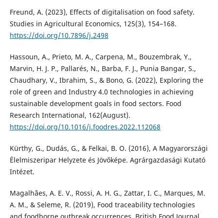
Freund, A. (2023), Effects of digitalisation on food safety.
Studies in Agricultural Economics, 125(3), 154–168.
https://doi.org/10.7896/j.2498
Hassoun, A., Prieto, M. A., Carpena, M., Bouzembrak, Y.,
Marvin, H. J. P., Pallarés, N., Barba, F. J., Punia Bangar, S.,
Chaudhary, V., Ibrahim, S., & Bono, G. (2022), Exploring the
role of green and Industry 4.0 technologies in achieving
sustainable development goals in food sectors. Food
Research International, 162(August).
https://doi.org/10.1016/j.foodres.2022.112068
Kürthy, G., Dudás, G., & Felkai, B. O. (2016), A Magyarországi
Élelmiszeripar Helyzete és Jövőképe. Agrárgazdasági Kutató
Intézet.
Magalhães, A. E. V., Rossi, A. H. G., Zattar, I. C., Marques, M.
A. M., & Seleme, R. (2019), Food traceability technologies
and foodborne outbreak occurrences. British Food Journal,