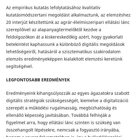
Az empirikus kutatás lefolytatásához kvalitatív
kutatásmódszertani megoldást alkalmaztunk, az elemzéshez
20 interjút készítettünk az agrár-élelmiszeripari ellátási lánc
szereplőivel az alapanyagtermelőktől kezdve a
feldolgozókon át a kiskereskedőkig azért, hogy gyakorlati
betekintést kaphassunk a különböző digitális megoldások
lehetőségeiről, hatásáról a szisztematikus szakirodalom
elemzés eredményeképpen kialakított elemzési keretünk
segítségével.
LEGFONTOSABB EREDMÉNYEK
Eredményeink kihangsúlyozzák az egyes ágazatokra szabott
digitális stratégiák szükségességét, kiemelve a digitalizáció
szerepét a működési rugalmasság, megbízhatóság és
ellenálló képesség javításában. Továbbá felhívják a
figyelmet arra, hogy ellátási lánc szinten is szükség van
összehangolt lépésekre, nemcsak a fogyasztó irányába,