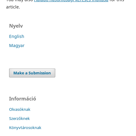
article.
Nyelv
English
Magyar
Make a Submission
Információ
Olvasóknak
Szerzőknek
Könyvtárosoknak