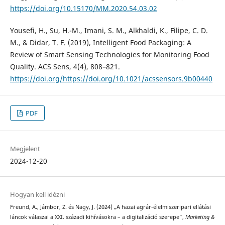
https://doi.org/10.15170/MM.2020.54.03.02
Yousefi, H., Su, H.-M., Imani, S. M., Alkhaldi, K., Filipe, C. D.
M., & Didar, T. F. (2019), Intelligent Food Packaging: A
Review of Smart Sensing Technologies for Monitoring Food
Quality. ACS Sens, 4(4), 808–821.
https://doi.org/https://doi.org/10.1021/acssensors.9b00440
PDF
Megjelent
2024-12-20
Hogyan kell idézni
Freund, A., Jámbor, Z. és Nagy, J. (2024) „A hazai agrár-élelmiszeripari ellátási
láncok válaszai a XXI. századi kihívásokra – a digitalizáció szerepe”,
Marketing &