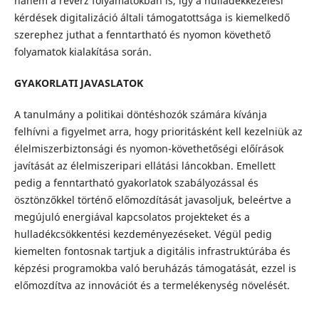
hanem a reverz folyamatokban is, így a hulladékkezelési
kérdések digitalizáció általi támogatottsága is kiemelkedő
szerephez juthat a fenntartható és nyomon követhető
folyamatok kialakítása során.
GYAKORLATI JAVASLATOK
A tanulmány a politikai döntéshozók számára kívánja
felhívni a figyelmet arra, hogy prioritásként kell kezelniük az
élelmiszerbiztonsági és nyomon-követhetőségi előírások
javítását az élelmiszeripari ellátási láncokban. Emellett
pedig a fenntartható gyakorlatok szabályozással és
ösztönzőkkel történő előmozdítását javasoljuk, beleértve a
megújuló energiával kapcsolatos projekteket és a
hulladékcsökkentési kezdeményezéseket. Végül pedig
kiemelten fontosnak tartjuk a digitális infrastruktúrába és
képzési programokba való beruházás támogatását, ezzel is
előmozdítva az innovációt és a termelékenység növelését.