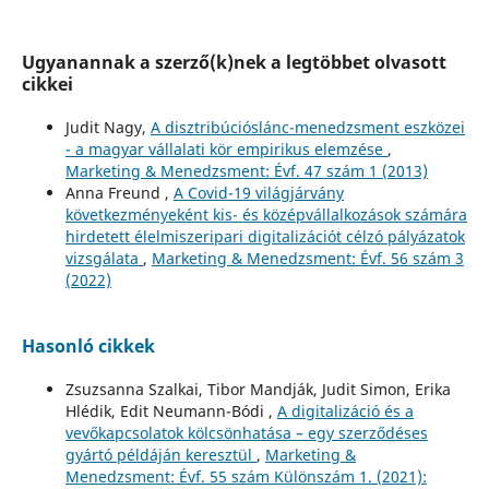
Ugyanannak a szerző(k)nek a legtöbbet olvasott
cikkei
Judit Nagy,
A disztribúcióslánc-menedzsment eszközei
- a magyar vállalati kör empirikus elemzése
,
Marketing & Menedzsment: Évf. 47 szám 1 (2013)
Anna Freund ,
A Covid-19 világjárvány
következményeként kis- és középvállalkozások számára
hirdetett élelmiszeripari digitalizációt célzó pályázatok
vizsgálata
,
Marketing & Menedzsment: Évf. 56 szám 3
(2022)
Hasonló cikkek
Zsuzsanna Szalkai, Tibor Mandják, Judit Simon, Erika
Hlédik, Edit Neumann-Bódi ,
A digitalizáció és a
vevőkapcsolatok kölcsönhatása – egy szerződéses
gyártó példáján keresztül
,
Marketing &
Menedzsment: Évf. 55 szám Különszám 1. (2021):