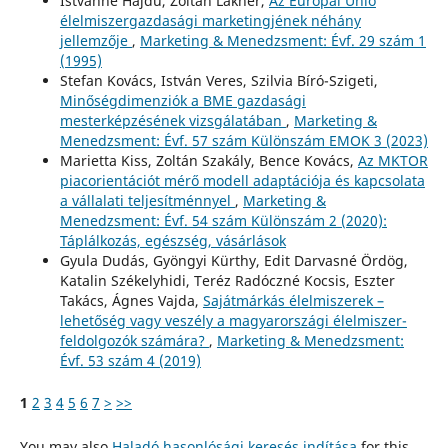
Istvánné Hajdú, Zoltán Lakner,
Az Európai Unió
élelmiszergazdasági marketingjének néhány
jellemzője
,
Marketing & Menedzsment: Évf. 29 szám 1
(1995)
Stefan Kovács, István Veres, Szilvia Bíró-Szigeti,
Minőségdimenziók a BME gazdasági
mesterképzésének vizsgálatában
,
Marketing &
Menedzsment: Évf. 57 szám Különszám EMOK 3 (2023)
Marietta Kiss, Zoltán Szakály, Bence Kovács,
Az MKTOR
piacorientációt mérő modell adaptációja és kapcsolata
a vállalati teljesítménnyel
,
Marketing &
Menedzsment: Évf. 54 szám Különszám 2 (2020):
Táplálkozás, egészség, vásárlások
Gyula Dudás, Gyöngyi Kürthy, Edit Darvasné Ördög,
Katalin Székelyhidi, Teréz Radóczné Kocsis, Eszter
Takács, Ágnes Vajda,
Sajátmárkás élelmiszerek –
lehetőség vagy veszély a magyarországi élelmiszer-
feldolgozók számára?
,
Marketing & Menedzsment:
Évf. 53 szám 4 (2019)
1
2
3
4
5
6
7
>
>>
You may also
Haladó hasonlósági keresés indítása
for this