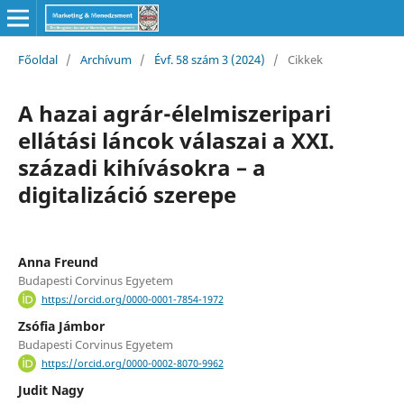
Főoldal
/
Archívum
/
Évf. 58 szám 3 (2024)
/
Cikkek
A hazai agrár-élelmiszeripari
ellátási láncok válaszai a XXI.
századi kihívásokra – a
digitalizáció szerepe
Anna Freund
Budapesti Corvinus Egyetem
https://orcid.org/0000-0001-7854-1972
Zsófia Jámbor
Budapesti Corvinus Egyetem
https://orcid.org/0000-0002-8070-9962
Judit Nagy