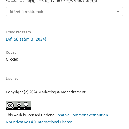
Menedzsment
, 58(3), o. 37–48. doi: 10.15170/MM.2024.58.03.04.
Idézet formátumok
Folyóirat szám
Évf. 58 szám 3 (2024)
Rovat
Cikkek
License
Copyright (c) 2024 Marketing & Menedzsment
This work is licensed under a
Creative Commons Attribution-
NoDerivatives 4.0 International License
.