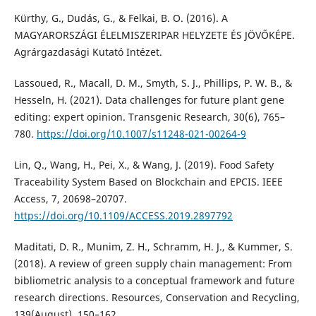
Kürthy, G., Dudás, G., & Felkai, B. O. (2016). A
MAGYARORSZÁGI ÉLELMISZERIPAR HELYZETE ÉS JÖVŐKÉPE.
Agrárgazdasági Kutató Intézet.
Lassoued, R., Macall, D. M., Smyth, S. J., Phillips, P. W. B., &
Hesseln, H. (2021). Data challenges for future plant gene
editing: expert opinion. Transgenic Research, 30(6), 765–
780.
https://doi.org/10.1007/s11248-021-00264-9
Lin, Q., Wang, H., Pei, X., & Wang, J. (2019). Food Safety
Traceability System Based on Blockchain and EPCIS. IEEE
Access, 7, 20698–20707.
https://doi.org/10.1109/ACCESS.2019.2897792
Maditati, D. R., Munim, Z. H., Schramm, H. J., & Kummer, S.
(2018). A review of green supply chain management: From
bibliometric analysis to a conceptual framework and future
research directions. Resources, Conservation and Recycling,
139(August), 150–162.