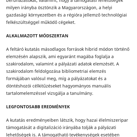
beruházásokat, valamint, hogy a támogatási lehetőségek
milyen irányba ösztönzik a Magyarországon, a helyi
gazdasági környezetben és a régióra jellemző technológiai
felkészültséggel működő cégeket.
ALKALMAZOTT MÓDSZERTAN
A feltáró kutatás másodlagos források hibrid módon történő
elemzésén alapszik, ami egyaránt magába foglalja a
szakirodalom, valamint a pályázati adatok elemzését. A
szakirodalom feldolgozása bibliometriai elemzés
formájában valósul meg, míg a pályázatokat és a
döntéshozói célkitűzéseket hagyományos manuális
tartalomelemzéssel vizsgálja a tanulmány.
LEGFONTOSABB EREDMÉNYEK
A kutatás eredményeiben látszik, hogy hazai élelmiszeripar
támogatását a digitalizáció irányába tolják a pályázati
lehetőségek is. A támogatható tevékenységek esetében