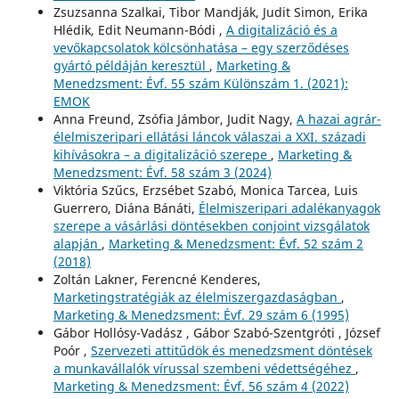
Zsuzsanna Szalkai, Tibor Mandják, Judit Simon, Erika
Hlédik, Edit Neumann-Bódi ,
A digitalizáció és a
vevőkapcsolatok kölcsönhatása – egy szerződéses
gyártó példáján keresztül
,
Marketing &
Menedzsment: Évf. 55 szám Különszám 1. (2021):
EMOK
Anna Freund, Zsófia Jámbor, Judit Nagy,
A hazai agrár-
élelmiszeripari ellátási láncok válaszai a XXI. századi
kihívásokra – a digitalizáció szerepe
,
Marketing &
Menedzsment: Évf. 58 szám 3 (2024)
Viktória Szűcs, Erzsébet Szabó, Monica Tarcea, Luis
Guerrero, Diána Bánáti,
Élelmiszeripari adalékanyagok
szerepe a vásárlási döntésekben conjoint vizsgálatok
alapján
,
Marketing & Menedzsment: Évf. 52 szám 2
(2018)
Zoltán Lakner, Ferencné Kenderes,
Marketingstratégiák az élelmiszergazdaságban
,
Marketing & Menedzsment: Évf. 29 szám 6 (1995)
Gábor Hollósy-Vadász , Gábor Szabó-Szentgróti , József
Poór ,
Szervezeti attitűdök és menedzsment döntések
a munkavállalók vírussal szembeni védettségéhez
,
Marketing & Menedzsment: Évf. 56 szám 4 (2022)