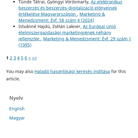
Tünde Tátrai, Gyöngyi Vörösmarty,
Az elektronikus
beszerzés és beszerzés-digitalizáció előnyeinek
értékelése Magyarországon
,
Marketing &
Menedzsment: Évf. 58 szám 4 (2024)
Istvánné Hajdú, Zoltán Lakner,
Az Európai Unió
élelmiszergazdasági marketingjének néhány
jellemzője
,
Marketing & Menedzsment: Évf. 29 szám 1
(1995)
1
2
3
4
5
6
>
>>
You may also
Haladó hasonlósági keresés indítása
for this
article.
Nyelv
English
Magyar