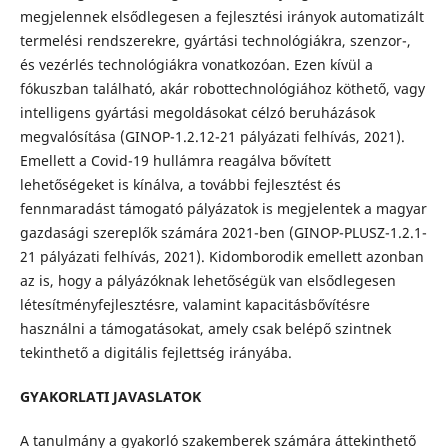
megjelennek elsődlegesen a fejlesztési irányok automatizált
termelési rendszerekre, gyártási technológiákra, szenzor-,
és vezérlés technológiákra vonatkozóan. Ezen kívül a
fókuszban található, akár robottechnológiához köthető, vagy
intelligens gyártási megoldásokat célzó beruházások
megvalósítása (GINOP-1.2.12-21 pályázati felhívás, 2021).
Emellett a Covid-19 hullámra reagálva bővített
lehetőségeket is kínálva, a további fejlesztést és
fennmaradást támogató pályázatok is megjelentek a magyar
gazdasági szereplők számára 2021-ben (GINOP-PLUSZ-1.2.1-
21 pályázati felhívás, 2021). Kidomborodik emellett azonban
az is, hogy a pályázóknak lehetőségük van elsődlegesen
létesítményfejlesztésre, valamint kapacitásbővítésre
használni a támogatásokat, amely csak belépő szintnek
tekinthető a digitális fejlettség irányába.
GYAKORLATI JAVASLATOK
A tanulmány a gyakorló szakemberek számára áttekinthető