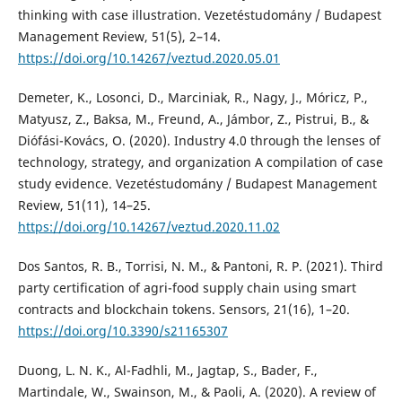
thinking with case illustration. Vezetéstudomány / Budapest
Management Review, 51(5), 2–14.
https://doi.org/10.14267/veztud.2020.05.01
Demeter, K., Losonci, D., Marciniak, R., Nagy, J., Móricz, P.,
Matyusz, Z., Baksa, M., Freund, A., Jámbor, Z., Pistrui, B., &
Diófási-Kovács, O. (2020). Industry 4.0 through the lenses of
technology, strategy, and organization A compilation of case
study evidence. Vezetéstudomány / Budapest Management
Review, 51(11), 14–25.
https://doi.org/10.14267/veztud.2020.11.02
Dos Santos, R. B., Torrisi, N. M., & Pantoni, R. P. (2021). Third
party certification of agri-food supply chain using smart
contracts and blockchain tokens. Sensors, 21(16), 1–20.
https://doi.org/10.3390/s21165307
Duong, L. N. K., Al-Fadhli, M., Jagtap, S., Bader, F.,
Martindale, W., Swainson, M., & Paoli, A. (2020). A review of