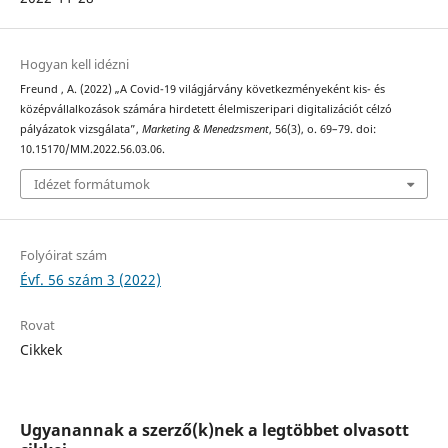
Hogyan kell idézni
Freund , A. (2022) „A Covid-19 világjárvány következményeként kis- és
középvállalkozások számára hirdetett élelmiszeripari digitalizációt célzó
pályázatok vizsgálata”,
Marketing & Menedzsment
, 56(3), o. 69–79. doi:
10.15170/MM.2022.56.03.06.
Idézet formátumok
Folyóirat szám
Évf. 56 szám 3 (2022)
Rovat
Cikkek
Ugyanannak a szerző(k)nek a legtöbbet olvasott