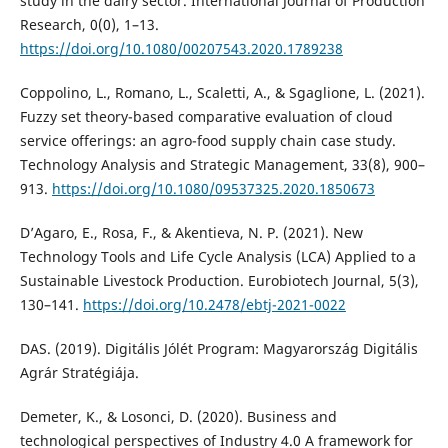
study in the dairy sector. International Journal of Production
Research, 0(0), 1–13.
https://doi.org/10.1080/00207543.2020.1789238
Coppolino, L., Romano, L., Scaletti, A., & Sgaglione, L. (2021).
Fuzzy set theory-based comparative evaluation of cloud
service offerings: an agro-food supply chain case study.
Technology Analysis and Strategic Management, 33(8), 900–
913.
https://doi.org/10.1080/09537325.2020.1850673
D’Agaro, E., Rosa, F., & Akentieva, N. P. (2021). New
Technology Tools and Life Cycle Analysis (LCA) Applied to a
Sustainable Livestock Production. Eurobiotech Journal, 5(3),
130–141.
https://doi.org/10.2478/ebtj-2021-0022
DAS. (2019). Digitális Jólét Program: Magyarország Digitális
Agrár Stratégiája.
Demeter, K., & Losonci, D. (2020). Business and
technological perspectives of Industry 4.0 A framework for