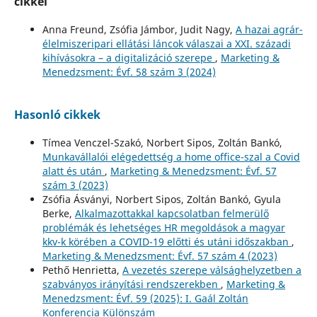
cikkei
Anna Freund, Zsófia Jámbor, Judit Nagy,
A hazai agrár-
élelmiszeripari ellátási láncok válaszai a XXI. századi
kihívásokra – a digitalizáció szerepe
,
Marketing &
Menedzsment: Évf. 58 szám 3 (2024)
Hasonló cikkek
Tímea Venczel-Szakó, Norbert Sipos, Zoltán Bankó,
Munkavállalói elégedettség a home office-szal a Covid
alatt és után
,
Marketing & Menedzsment: Évf. 57
szám 3 (2023)
Zsófia Ásványi, Norbert Sipos, Zoltán Bankó, Gyula
Berke,
Alkalmazottakkal kapcsolatban felmerülő
problémák és lehetséges HR megoldások a magyar
kkv-k körében a COVID-19 előtti és utáni időszakban
,
Marketing & Menedzsment: Évf. 57 szám 4 (2023)
Pethő Henrietta,
A vezetés szerepe válsághelyzetben a
szabványos irányítási rendszerekben
,
Marketing &
Menedzsment: Évf. 59 (2025): I. Gaál Zoltán
Konferencia Különszám