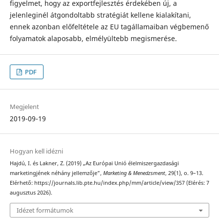
figyelmet, hogy az exportfejlesztés érdekében új, a
jelenleginél átgondoltabb stratégiát kellene kialakítani,
ennek azonban előfeltétele az EU tagállamaiban végbemenő
folyamatok alaposabb, elmélyültebb megismerése.
PDF
Megjelent
2019-09-19
Hogyan kell idézni
Hajdú, I. és Lakner, Z. (2019) „Az Európai Unió élelmiszergazdasági
marketingjének néhány jellemzője”,
Marketing & Menedzsment
, 29(1), o. 9–13.
Elérhető: https://journals.lib.pte.hu/index.php/mm/article/view/357 (Elérés: 7
augusztus 2026).
Idézet formátumok