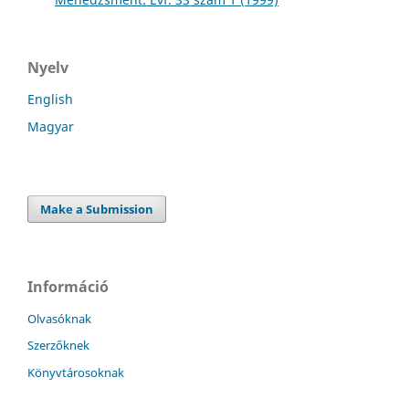
Nyelv
English
Magyar
Make a Submission
Információ
Olvasóknak
Szerzőknek
Könyvtárosoknak