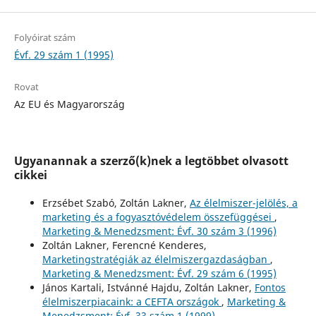
Folyóirat szám
Évf. 29 szám 1 (1995)
Rovat
Az EU és Magyarország
Ugyanannak a szerző(k)nek a legtöbbet olvasott
cikkei
Erzsébet Szabó, Zoltán Lakner,
Az élelmiszer-jelölés, a
marketing és a fogyasztóvédelem összefüggései
,
Marketing & Menedzsment: Évf. 30 szám 3 (1996)
Zoltán Lakner, Ferencné Kenderes,
Marketingstratégiák az élelmiszergazdaságban
,
Marketing & Menedzsment: Évf. 29 szám 6 (1995)
János Kartali, Istvánné Hajdu, Zoltán Lakner,
Fontos
élelmiszerpiacaink: a CEFTA országok
,
Marketing &
Menedzsment: Évf. 33 szám 1 (1999)