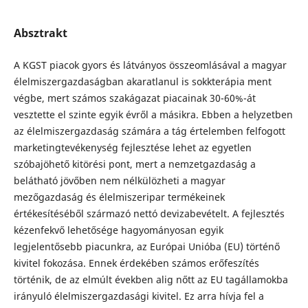
Absztrakt
A KGST piacok gyors és látványos összeomlásával a magyar
élelmiszergazdaságban akaratlanul is sokkterápia ment
végbe, mert számos szakágazat piacainak 30-60%-át
vesztette el szinte egyik évről a másikra. Ebben a helyzetben
az élelmiszergazdaság számára a tág értelemben felfogott
marketingtevékenység fejlesztése lehet az egyetlen
szóbajöhető kitörési pont, mert a nemzetgazdaság a
belátható jövőben nem nélkülözheti a magyar
mezőgazdaság és élelmiszeripar termékeinek
értékesítéséből származó nettó devizabevételt. A fejlesztés
kézenfekvő lehetősége hagyományosan egyik
legjelentősebb piacunkra, az Európai Unióba (EU) történő
kivitel fokozása. Ennek érdekében számos erőfeszítés
történik, de az elmúlt években alig nőtt az EU tagállamokba
irányuló élelmiszergazdasági kivitel. Ez arra hívja fel a