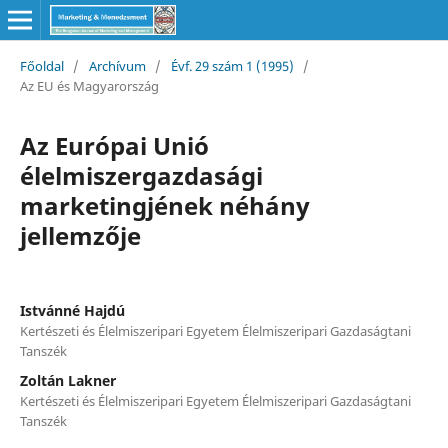
Főoldal
/
Archívum
/
Évf. 29 szám 1 (1995)
/
Az EU és Magyarország
Az Európai Unió
élelmiszergazdasági
marketingjének néhány
jellemzője
Istvánné Hajdú
Kertészeti és Élelmiszeripari Egyetem Élelmiszeripari Gazdaságtani
Tanszék
Zoltán Lakner
Kertészeti és Élelmiszeripari Egyetem Élelmiszeripari Gazdaságtani
Tanszék