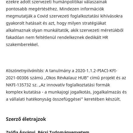
ezekre adott szervezeti humánpolitikai válaszainak
pontosabb megértéséhez. Mindezen információk
megmutatják a Covid szervezeti foglalkoztatási kihívásokra
gyakorolt hatásait és azt, hogy milyen stratégiákat
alkalmaznak olyan munkáltatók, akik szervezeti méretükből
fakadóan nem feltétlenül rendelkeznek dedikált HR
szakemberekkel.
Köszönetnyilvánítás:
A tanulmány a 2020-1.1.2-PIACI-KFI-
2021-00306 számú „Okos Révkalauz HUB” című projekt és az
NKFI-135732 sz. „Az innovatív foglalkoztatási formák
komplex kutatása - a munkajogi jogalkotás, jogalkalmazás és
a vállalati hatékonyság összefüggései” keretében készült.
Szerző életrajzok
Zsófia Ásványi,
Pécsi Tudományegyetem