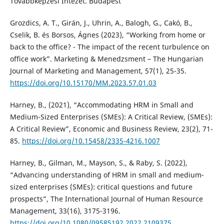
Továbbképzési Intézet. Budapest
Grozdics, A. T., Girán, J., Uhrin, A., Balogh, G., Cakó, B.,
Cselik, B. és Borsos, Ágnes (2023), “Working from home or
back to the office? - The impact of the recent turbulence on
office work”. Marketing & Menedzsment – The Hungarian
Journal of Marketing and Management, 57(1), 25-35.
https://doi.org/10.15170/MM.2023.57.01.03
Harney, B., (2021), “Accommodating HRM in Small and
Medium-Sized Enterprises (SMEs): A Critical Review, (SMEs):
A Critical Review”, Economic and Business Review, 23(2), 71-
85.
https://doi.org/10.15458/2335-4216.1007
Harney, B., Gilman, M., Mayson, S., & Raby, S. (2022),
“Advancing understanding of HRM in small and medium-
sized enterprises (SMEs): critical questions and future
prospects”, The International Journal of Human Resource
Management, 33(16), 3175-3196.
https://doi.org/10.1080/09585192.2022.2109375