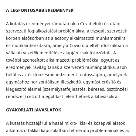
A LEGFONTOSABB EREDMÉNYEK
A kutatás eredményei rámutatnak a Covid előtti és utáni
szervezeti foglalkoztatási problémákra, a vizsgált szervezeti
körben elsősorban az alacsony alkalmazotti munkamorálra
és munkaintenzitásra, amely a Covid óta eltelt időszakban a
vállalati vezetők megítélése alapján csak fokozódott. A
további azonosított alkalmazotti problémákkal együtt az
eredmények rávilágítanak a szervezeti humánpolitika, azon
belül is az ösztönzésmenedzsment fontosságára, amelynek
egymáshoz horizontálisan illeszkedő, egymást erősítő és
kiegészítő elemei (személyzetfejlesztés, bérezés, ösztönzési
rendszer) célzott megoldást jelenthetnek a kihívásokra.
GYAKORLATI JAVASLATOK
A kutatás hozzájárul a hazai mikro-, kis- és középvállalatok
alkalmazottakkal kapcsolatban felmerülő problémáinak és az