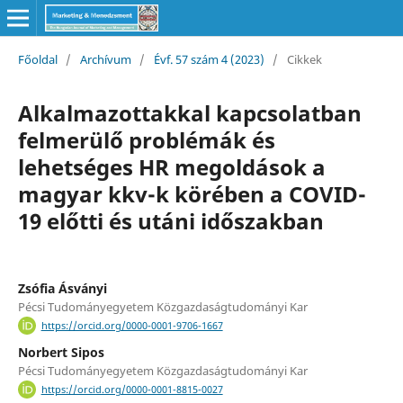
Főoldal
/
Archívum
/
Évf. 57 szám 4 (2023)
/
Cikkek
Alkalmazottakkal kapcsolatban
felmerülő problémák és
lehetséges HR megoldások a
magyar kkv-k körében a COVID-
19 előtti és utáni időszakban
Zsófia Ásványi
Pécsi Tudományegyetem Közgazdaságtudományi Kar
https://orcid.org/0000-0001-9706-1667
Norbert Sipos
Pécsi Tudományegyetem Közgazdaságtudományi Kar
https://orcid.org/0000-0001-8815-0027