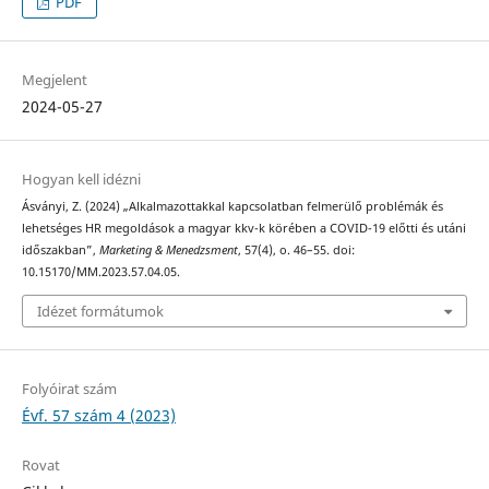
PDF
Megjelent
2024-05-27
Hogyan kell idézni
Ásványi, Z. (2024) „Alkalmazottakkal kapcsolatban felmerülő problémák és
lehetséges HR megoldások a magyar kkv-k körében a COVID-19 előtti és utáni
időszakban”,
Marketing & Menedzsment
, 57(4), o. 46–55. doi:
10.15170/MM.2023.57.04.05.
Idézet formátumok
Folyóirat szám
Évf. 57 szám 4 (2023)
Rovat