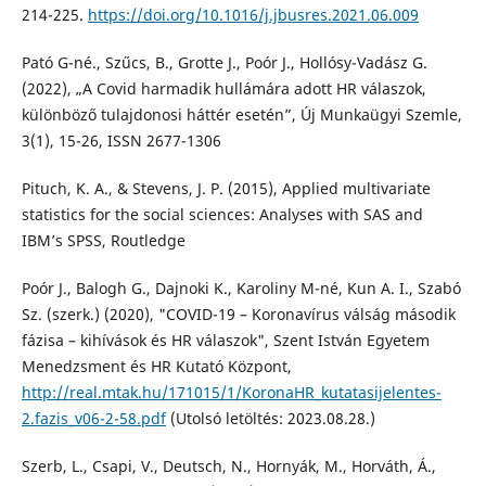
214-225.
https://doi.org/10.1016/j.jbusres.2021.06.009
Pató G-né., Szűcs, B., Grotte J., Poór J., Hollósy-Vadász G.
(2022), „A Covid harmadik hullámára adott HR válaszok,
különböző tulajdonosi háttér esetén”, Új Munkaügyi Szemle,
3(1), 15-26, ISSN 2677-1306
Pituch, K. A., & Stevens, J. P. (2015), Applied multivariate
statistics for the social sciences: Analyses with SAS and
IBM’s SPSS, Routledge
Poór J., Balogh G., Dajnoki K., Karoliny M-né, Kun A. I., Szabó
Sz. (szerk.) (2020), "COVID-19 – Koronavírus válság második
fázisa – kihívások és HR válaszok", Szent István Egyetem
Menedzsment és HR Kutató Központ,
http://real.mtak.hu/171015/1/KoronaHR_kutatasijelentes-
2.fazis_v06-2-58.pdf
(Utolsó letöltés: 2023.08.28.)
Szerb, L., Csapi, V., Deutsch, N., Hornyák, M., Horváth, Á.,