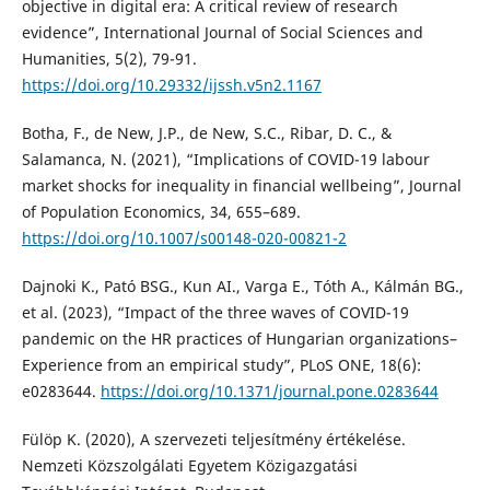
objective in digital era: A critical review of research
evidence”, International Journal of Social Sciences and
Humanities, 5(2), 79-91.
https://doi.org/10.29332/ijssh.v5n2.1167
Botha, F., de New, J.P., de New, S.C., Ribar, D. C., &
Salamanca, N. (2021), “Implications of COVID-19 labour
market shocks for inequality in financial wellbeing”, Journal
of Population Economics, 34, 655–689.
https://doi.org/10.1007/s00148-020-00821-2
Dajnoki K., Pató BSG., Kun AI., Varga E., Tóth A., Kálmán BG.,
et al. (2023), “Impact of the three waves of COVID-19
pandemic on the HR practices of Hungarian organizations–
Experience from an empirical study”, PLoS ONE, 18(6):
e0283644.
https://doi.org/10.1371/journal.pone.0283644
Fülöp K. (2020), A szervezeti teljesítmény értékelése.
Nemzeti Közszolgálati Egyetem Közigazgatási