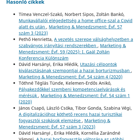
Hasonló cikkek
Tímea Venczel-Szakó, Norbert Sipos, Zoltán Bankó,
Munkavállalói elégedettség a home office-szal a Covid
alatt és után
,
Marketing & Menedzsment: Évf. 57
szám 3 (2023)
Pethő Henrietta,
A vezetés szerepe válsághelyzetben a
szabványos irányítási rendszerekben
,
Marketing &
Menedzsment: Évf. 59 (2025): I. Gaál Zoltán
Konferencia Különszám
Dávid Harsányi, Erika Hlédik,
Utazási célpontok
kiválasztásának szempontjai a hazai borturizmusban
,
Marketing & Menedzsment: Évf. 54 szám 4 (2020)
Tóthné Téglás Tünde, Kelemen-Erdős Anikó,
Pályakezdőkkel szembeni kompetenciaelvárások és
mérésük
,
Marketing & Menedzsment: Évf. 54 szám 1
(2020)
János Csapó, László Csóka, Tibor Gonda, Szabina Végi,
A digitalizációhoz köthető recens hazai turisztikai
fogyasztói szokások elemzése
,
Marketing &
Menedzsment: Évf. 57 szám 3 (2023)
Dávid Harsányi , Erika Hlédik, Kornélia Zarándné
Vámosi,
A hazai borfogyasztás változása az utóbbi