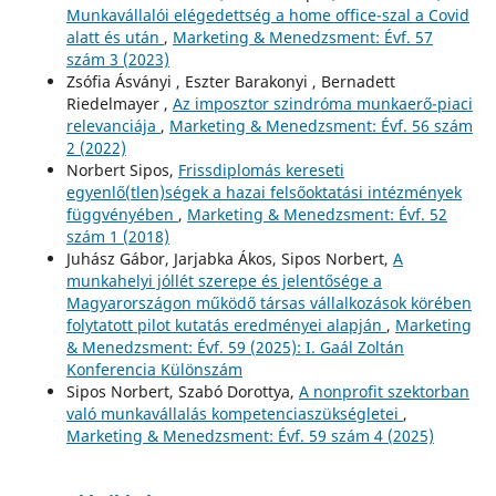
Munkavállalói elégedettség a home office-szal a Covid
alatt és után
,
Marketing & Menedzsment: Évf. 57
szám 3 (2023)
Zsófia Ásványi , Eszter Barakonyi , Bernadett
Riedelmayer ,
Az imposztor szindróma munkaerő-piaci
relevanciája
,
Marketing & Menedzsment: Évf. 56 szám
2 (2022)
Norbert Sipos,
Frissdiplomás kereseti
egyenlő(tlen)ségek a hazai felsőoktatási intézmények
függvényében
,
Marketing & Menedzsment: Évf. 52
szám 1 (2018)
Juhász Gábor, Jarjabka Ákos, Sipos Norbert,
A
munkahelyi jóllét szerepe és jelentősége a
Magyarországon működő társas vállalkozások körében
folytatott pilot kutatás eredményei alapján
,
Marketing
& Menedzsment: Évf. 59 (2025): I. Gaál Zoltán
Konferencia Különszám
Sipos Norbert, Szabó Dorottya,
A nonprofit szektorban
való munkavállalás kompetenciaszükségletei
,
Marketing & Menedzsment: Évf. 59 szám 4 (2025)