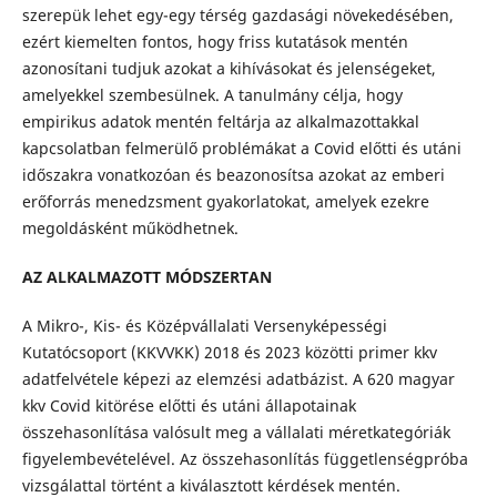
szerepük lehet egy-egy térség gazdasági növekedésében,
ezért kiemelten fontos, hogy friss kutatások mentén
azonosítani tudjuk azokat a kihívásokat és jelenségeket,
amelyekkel szembesülnek. A tanulmány célja, hogy
empirikus adatok mentén feltárja az alkalmazottakkal
kapcsolatban felmerülő problémákat a Covid előtti és utáni
időszakra vonatkozóan és beazonosítsa azokat az emberi
erőforrás menedzsment gyakorlatokat, amelyek ezekre
megoldásként működhetnek.
AZ ALKALMAZOTT MÓDSZERTAN
A Mikro-, Kis- és Középvállalati Versenyképességi
Kutatócsoport (KKVVKK) 2018 és 2023 közötti primer kkv
adatfelvétele képezi az elemzési adatbázist. A 620 magyar
kkv Covid kitörése előtti és utáni állapotainak
összehasonlítása valósult meg a vállalati méretkategóriák
figyelembevételével. Az összehasonlítás függetlenségpróba
vizsgálattal történt a kiválasztott kérdések mentén.