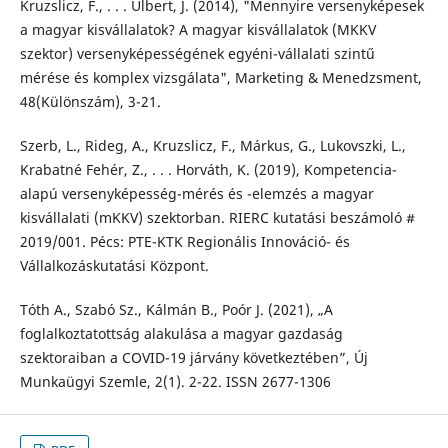
Kruzslicz, F., . . . Ulbert, J. (2014), "Mennyire versenyképesek
a magyar kisvállalatok? A magyar kisvállalatok (MKKV
szektor) versenyképességének egyéni-vállalati szintű
mérése és komplex vizsgálata", Marketing & Menedzsment,
48(Különszám), 3-21.
Szerb, L., Rideg, A., Kruzslicz, F., Márkus, G., Lukovszki, L.,
Krabatné Fehér, Z., . . . Horváth, K. (2019), Kompetencia-
alapú versenyképesség-mérés és -elemzés a magyar
kisvállalati (mKKV) szektorban. RIERC kutatási beszámoló #
2019/001. Pécs: PTE-KTK Regionális Innováció- és
Vállalkozáskutatási Központ.
Tóth A., Szabó Sz., Kálmán B., Poór J. (2021), „A
foglalkoztatottság alakulása a magyar gazdaság
szektoraiban a COVID-19 járvány következtében”, Új
Munkaügyi Szemle, 2(1). 2-22. ISSN 2677-1306