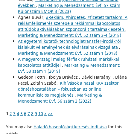
években
,
Marketing & Menedzsment: Évf. 57 szám
Különszám EMOK 3 (2023)
Ágnes Buvár,
#Reklám, #hirdetés, #fizetett tartalom: A
reklámfelismerés szerepe a reklámmal kapcsolatos
attitűdök aktiválásában szponzorált tartalmak esetén
,
Marketing & Menedzsment: Évf. 52 szám 3-4 (2018)
Az egyetemi kutatók technológiatranszfer-irodákról
kialakult véleményének és elvárásainak vizsgálata
,
Marketing & Menedzsment: Évf. 52 szám 1 (2018)
A magyarországi meleg férfiak ruházati márkákkal
kapcsolatos attitűdjei
,
Marketing & Menedzsment:
Évf. 53 szám 1 (2019)
Gedeon Totth , Ibolya Brávácz , Dávid Harsányi , Diána
Pacsi, Zoltán Szabó ,
Kihívások a hazai KKV szektor
döntéshozatalában – fókuszban az online
kommunikációs megjelenés
,
Marketing &
Menedzsment: Évf. 56 szám 2 (2022)
1
2
3
4
5
6
7
8
9
10
>
>>
You may also
Haladó hasonlósági keresés indítása
for this
article.