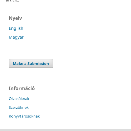
Nyelv
English
Magyar
Make a Submission
Információ
Olvasóknak
Szerzőknek
Könyvtárosoknak