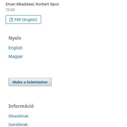
Eman Albaddawi, Norbert Sipos
73-83
PDF (English)
Nyelv
English
Magyar
Make a Submission
Információ
Olvasóknak
Szerzőknek