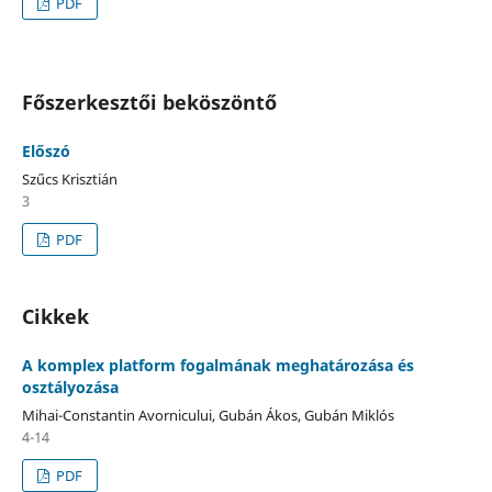
PDF
Főszerkesztői beköszöntő
Előszó
Szűcs Krisztián
3
PDF
Cikkek
A komplex platform fogalmának meghatározása és
osztályozása
Mihai-Constantin Avornicului, Gubán Ákos, Gubán Miklós
4-14
PDF