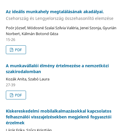
Az ideális munkahely megtalálásának akadályai.
Csehország és Lengyelország összehasonlító elemzése
Poór József, Módosné Szalai Szilvia Valéria, Jenei Szonja, Gyurián
Norbert, Kálmán Botond Géza
15-26
PDF
A munkavállalói élmény értelmezése a nemzetközi
szakirodalomban
Kozák Anita, Szabó Laura
27-39
PDF
Kiskereskedelmi mobilalkalmazásokkal kapcsolatos
felhasználói visszajelzésekben megjelenő fogyasztói
érzelmek
Lázár Erika, Szűcs Krisztián