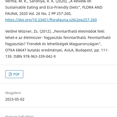
Verma, M. K., Saroniya, R. K. (2020), „A Review on
Sustainable Eating and Eco-Friendly Diets”, FLORA AND
FAUNA, 2020 Vol. 26 No. 2 PP 257-260,
https://doi.org/10.33451/florafauna.v26i2pp257-260
Vetőné Mózner, Zs. (2012), „Fenntartható életmódok felé:
lehet-e az élelmiszer- fogyasztás fenntartható. Fenntartható
fogyasztás? Trendek és lehetőségek Magyarországon”,
OTKA 68647 kutatás eredményei, AULA, Budapest, pp. 111-
139. ISBN 978-963-339-042-9
PDF
Megjelent
2023-05-02
Hogyan kell idézni