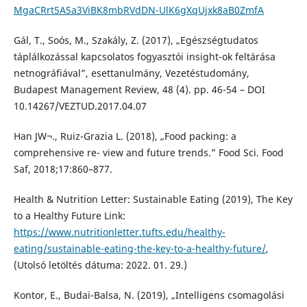
MgaCRrt5A5a3ViBK8mbRVdDN-UlK6gXqUjxk8aB0ZmfA
Gál, T., Soós, M., Szakály, Z. (2017), „Egészségtudatos
táplálkozással kapcsolatos fogyasztói insight-ok feltárása
netnográfiával”, esettanulmány, Vezetéstudomány,
Budapest Management Review, 48 (4). pp. 46-54 – DOI
10.14267/VEZTUD.2017.04.07
Han JW¬., Ruiz-Grazia L. (2018), „Food packing: a
comprehensive re- view and future trends.” Food Sci. Food
Saf, 2018;17:860–877.
Health & Nutrition Letter: Sustainable Eating (2019), The Key
to a Healthy Future Link:
https://www.nutritionletter.tufts.edu/healthy-
eating/sustainable-eating-the-key-to-a-healthy-future/
,
(Utolsó letöltés dátuma: 2022. 01. 29.)
Kontor, E., Budai-Balsa, N. (2019), „Intelligens csomagolási