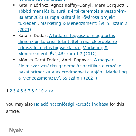
Katalin Lőrincz, Ágnes Raffay–Danyi , Mara Cerquetti ,
Többdimenziós kulturális értékteremtés a Veszprém-
Balaton2023 Európa Kulturális Fővárosa projekt
tükrében
,
Marketing & Menedzsment: Évf. 55 szám 2
(2021)
Katalin Dudás,
A tudatos fogyasztói magatartás
dimenziói, különös tekintettel a mások érdekeire
fókuszáló felelős fogyasztásra
,
Marketing &
Menedzsment: Évf. 46 szám 1-2 (2012)
Mónika Garai-Fodor , Anett Popovics,
A magyar
élelmiszer-vásárlás generáció-specifikus elemzése
hazai primer kutatás eredményei alapján
,
Marketing
& Menedzsment: Évf. 55 szám 1 (2021)
1
2
3
4
5
6
7
8
9
10
>
>>
You may also
Haladó hasonlósági keresés indítása
for this
article.
Nyelv