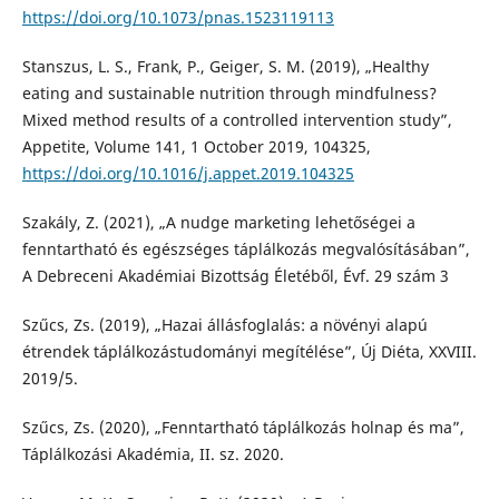
https://doi.org/10.1073/pnas.1523119113
Stanszus, L. S., Frank, P., Geiger, S. M. (2019), „Healthy
eating and sustainable nutrition through mindfulness?
Mixed method results of a controlled intervention study”,
Appetite, Volume 141, 1 October 2019, 104325,
https://doi.org/10.1016/j.appet.2019.104325
Szakály, Z. (2021), „A nudge marketing lehetőségei a
fenntartható és egészséges táplálkozás megvalósításában”,
A Debreceni Akadémiai Bizottság Életéből, Évf. 29 szám 3
Szűcs, Zs. (2019), „Hazai állásfoglalás: a növényi alapú
étrendek táplálkozástudományi megítélése”, Új Diéta, XXVIII.
2019/5.
Szűcs, Zs. (2020), „Fenntartható táplálkozás holnap és ma”,
Táplálkozási Akadémia, II. sz. 2020.