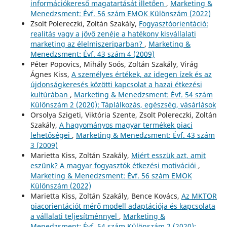
információkereső magatartását illetően
,
Marketing &
Menedzsment: Évf. 56 szám EMOK Különszám (2022)
Zsolt Polereczki, Zoltán Szakály,
Fogyasztóorientáció:
realitás vagy a jövő zenéje a hatékony kisvállalati
marketing az élelmiszeriparban?
,
Marketing &
Menedzsment: Évf. 43 szám 4 (2009)
Péter Popovics, Mihály Soós, Zoltán Szakály, Virág
Ágnes Kiss,
A személyes értékek, az idegen ízek és az
újdonságkeresés közötti kapcsolat a hazai étkezési
kultúrában
,
Marketing & Menedzsment: Évf. 54 szám
Különszám 2 (2020): Táplálkozás, egészség, vásárlások
Orsolya Szigeti, Viktória Szente, Zsolt Polereczki, Zoltán
Szakály,
A hagyományos magyar termékek piaci
lehetőségei
,
Marketing & Menedzsment: Évf. 43 szám
3 (2009)
Marietta Kiss, Zoltán Szakály,
Miért esszük azt, amit
eszünk? A magyar fogyasztók étkezési motivációi
,
Marketing & Menedzsment: Évf. 56 szám EMOK
Különszám (2022)
Marietta Kiss, Zoltán Szakály, Bence Kovács,
Az MKTOR
piacorientációt mérő modell adaptációja és kapcsolata
a vállalati teljesítménnyel
,
Marketing &
Menedzsment: Évf. 54 szám Különszám 2 (2020):