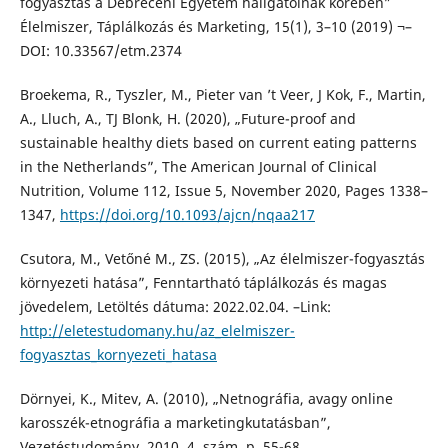
fogyasztás a Debreceni Egyetem hallgatóinak körében”
Élelmiszer, Táplálkozás és Marketing, 15(1), 3–10 (2019) ¬–
DOI: 10.33567/etm.2374
Broekema, R., Tyszler, M., Pieter van ’t Veer, J Kok, F., Martin,
A., Lluch, A., TJ Blonk, H. (2020), „Future-proof and
sustainable healthy diets based on current eating patterns
in the Netherlands”, The American Journal of Clinical
Nutrition, Volume 112, Issue 5, November 2020, Pages 1338–
1347,
https://doi.org/10.1093/ajcn/nqaa217
Csutora, M., Vetőné M., ZS. (2015), „Az élelmiszer-fogyasztás
környezeti hatása”, Fenntartható táplálkozás és magas
jövedelem, Letöltés dátuma: 2022.02.04. –Link:
http://eletestudomany.hu/az_elelmiszer-
fogyasztas_kornyezeti_hatasa
Dörnyei, K., Mitev, A. (2010), „Netnográfia, avagy online
karosszék-etnográfia a marketingkutatásban”,
Vezetéstudomány, 2010. 4. szám, p. 55-68.