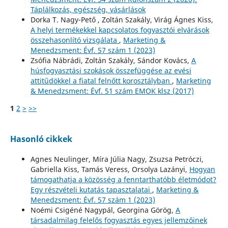
Táplálkozás, egészség, vásárlások
Dorka T. Nagy-Pető , Zoltán Szakály, Virág Ágnes Kiss,
A helyi termékekkel kapcsolatos fogyasztói elvárások
összehasonlító vizsgálata
,
Marketing &
Menedzsment: Évf. 57 szám 1 (2023)
Zsófia Nábrádi, Zoltán Szakály, Sándor Kovács,
A
húsfogyasztási szokások összefüggése az evési
attitűdökkel a fiatal felnőtt korosztályban
,
Marketing
& Menedzsment: Évf. 51 szám EMOK klsz (2017)
1
2
>
>>
Hasonló cikkek
Agnes Neulinger, Míra Júlia Nagy, Zsuzsa Petróczi,
Gabriella Kiss, Tamás Veress, Orsolya Lazányi,
Hogyan
támogathatja a közösség a fenntarthatóbb életmódot?
Egy részvételi kutatás tapasztalatai
,
Marketing &
Menedzsment: Évf. 57 szám 1 (2023)
Noémi Csigéné Nagypál, Georgina Görög,
A
társadalmilag felelős fogyasztás egyes jellemzőinek