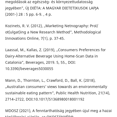
megoldások az egészség- és környezettudatosság
jegyében”, ÚJ DIÉTA: A MAGYAR DIETETIKUSOK LAPJA
(2001-) 28 : 5 pp. 6-9. , 4 p.
Kozinets, R. V. (2012), „Marketing Netnography: Prol/
ot(ulgat)ing a New Research Method”, Methodological
Innovations Online, 7(1), p. 37-45.
Laassal, M., Kallas, Z. (2019), „Consumers Preferences for
Dairy-Alternative Beverage Using Home-Scan Data in
Catalonia”, Beverages, 2019. 5, 55., DOI:
10.3390/beverages5030055
Mann, D., Thornton, L., Crawford, D., Ball, K. (2018),
„Australian consumers’ views towards an environmentally
sustainable eating pattern”, Public Health Nutrition, 21(14),
2714–2722, DOI:10.1017/S1368980018001192
MDOSZ (2021), A fenntarthatóság jegyében újul meg a hazai
táplálkozási ajánlás, az OKOSTÁNYÉR®