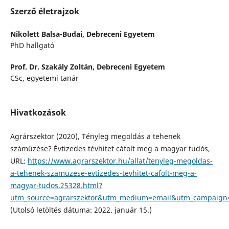
Szerző életrajzok
Nikolett Balsa-Budai,
Debreceni Egyetem
PhD hallgató
Prof. Dr. Szakály Zoltán,
Debreceni Egyetem
CSc, egyetemi tanár
Hivatkozások
Agrárszektor (2020), Tényleg megoldás a tehenek
száműzése? Évtizedes tévhitet cáfolt meg a magyar tudós,
URL:
https://www.agrarszektor.hu/allat/tenyleg-megoldas-
a-tehenek-szamuzese-evtizedes-tevhitet-cafolt-meg-a-
magyar-tudos.25328.html?
utm_source=agrarszektor&utm_medium=email&utm_campaign=
(Utolsó letöltés dátuma: 2022. január 15.)