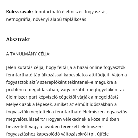
Kulcsszavak:
fenntartható élelmiszer-fogyasztás,
netnográfia, növényi alapú táplálkozás
Absztrakt
A TANULMÁNY CÉLJA:
Jelen kutatás célja, hogy feltárja a hazai online fogyasztók
fenntartható táplálkozással kapcsolatos attitűdjeit. Vajon a
fogyasztók aktív szereplőként tekintenek-e magukra a
probléma megoldásában, vagy inkább megfigyelőként az
élelmiszeripart képviselő cégektől várják a megoldást?
Melyek azok a lépések, amiket az elmúlt időszakban a
fogyasztók megtettek a fenntartható élelmiszer-fogyasztás
megvalósulásáért? Hogyan vélekednek a közelmúltban
bevezetett vagy a jövőben tervezett élelmiszer-
fogyasztáshoz kapcsolódó változásokról (pl. újféle