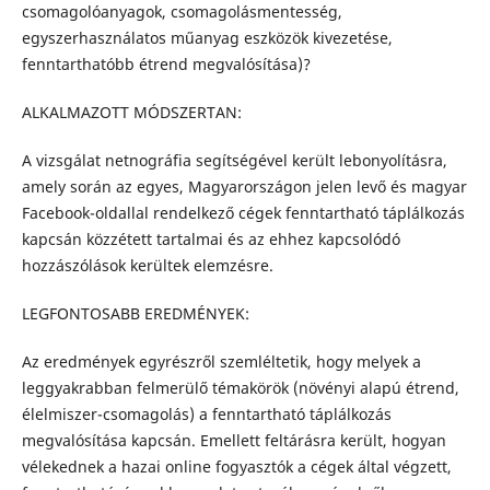
csomagolóanyagok, csomagolásmentesség,
egyszerhasználatos műanyag eszközök kivezetése,
fenntarthatóbb étrend megvalósítása)?
ALKALMAZOTT MÓDSZERTAN:
A vizsgálat netnográfia segítségével került lebonyolításra,
amely során az egyes, Magyarországon jelen levő és magyar
Facebook-oldallal rendelkező cégek fenntartható táplálkozás
kapcsán közzétett tartalmai és az ehhez kapcsolódó
hozzászólások kerültek elemzésre.
LEGFONTOSABB EREDMÉNYEK:
Az eredmények egyrészről szemléltetik, hogy melyek a
leggyakrabban felmerülő témakörök (növényi alapú étrend,
élelmiszer-csomagolás) a fenntartható táplálkozás
megvalósítása kapcsán. Emellett feltárásra került, hogyan
vélekednek a hazai online fogyasztók a cégek által végzett,