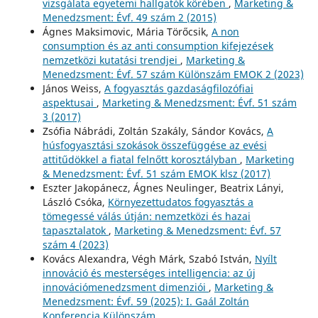
vizsgálata egyetemi hallgatók körében
,
Marketing &
Menedzsment: Évf. 49 szám 2 (2015)
Ágnes Maksimovic, Mária Törőcsik,
A non
consumption és az anti consumption kifejezések
nemzetközi kutatási trendjei
,
Marketing &
Menedzsment: Évf. 57 szám Különszám EMOK 2 (2023)
János Weiss,
A fogyasztás gazdaságfilozófiai
aspektusai
,
Marketing & Menedzsment: Évf. 51 szám
3 (2017)
Zsófia Nábrádi, Zoltán Szakály, Sándor Kovács,
A
húsfogyasztási szokások összefüggése az evési
attitűdökkel a fiatal felnőtt korosztályban
,
Marketing
& Menedzsment: Évf. 51 szám EMOK klsz (2017)
Eszter Jakopánecz, Ágnes Neulinger, Beatrix Lányi,
László Csóka,
Környezettudatos fogyasztás a
tömegessé válás útján: nemzetközi és hazai
tapasztalatok
,
Marketing & Menedzsment: Évf. 57
szám 4 (2023)
Kovács Alexandra, Végh Márk, Szabó István,
Nyílt
innováció és mesterséges intelligencia: az új
innovációmenedzsment dimenziói
,
Marketing &
Menedzsment: Évf. 59 (2025): I. Gaál Zoltán
Konferencia Különszám