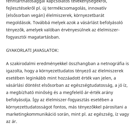
fenntarthatósággal kapcsolatos tevékenységekről,
fejlesztésekről pl. új termékcsomagolás, innovatív
(elsősorban vegán) élelmiszerek, környezetbarát
megoldások. Továbbá melyek azok a vásárlást befolyásoló
tényezők, amelyek valóban érvényesülnek az élelmiszer-
fogyasztói magatartásban.
GYAKORLATI JAVASLATOK:
A szakirodalmi eredményekkel összhangban a netnográfia is
igazolta, hogy a környezettudatos tényező az élelmiszerek
esetében leginkább mint hozzáadott érték van jelen, a
vásárlási döntést elsősorban az egészségtudatosság, a jó íz,
a megbízható minőség és a megfelelő ár-érték arány
befolyásolja. Így az élelmiszer-fogyasztás esetében a
környezettudatosságot fontos, más tényezőkkel párosítani a
marketingkommunikáció során, mint pl. az egészség, íz vagy
az ár.