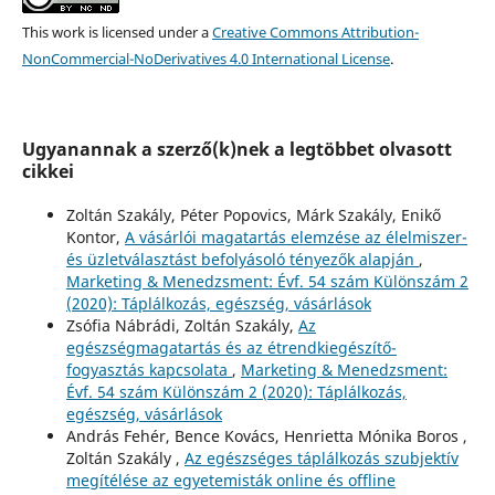
This work is licensed under a
Creative Commons Attribution-
NonCommercial-NoDerivatives 4.0 International License
.
Ugyanannak a szerző(k)nek a legtöbbet olvasott
cikkei
Zoltán Szakály, Péter Popovics, Márk Szakály, Enikő
Kontor,
A vásárlói magatartás elemzése az élelmiszer-
és üzletválasztást befolyásoló tényezők alapján
,
Marketing & Menedzsment: Évf. 54 szám Különszám 2
(2020): Táplálkozás, egészség, vásárlások
Zsófia Nábrádi, Zoltán Szakály,
Az
egészségmagatartás és az étrendkiegészítő-
fogyasztás kapcsolata
,
Marketing & Menedzsment:
Évf. 54 szám Különszám 2 (2020): Táplálkozás,
egészség, vásárlások
András Fehér, Bence Kovács, Henrietta Mónika Boros ,
Zoltán Szakály ,
Az egészséges táplálkozás szubjektív
megítélése az egyetemisták online és offline