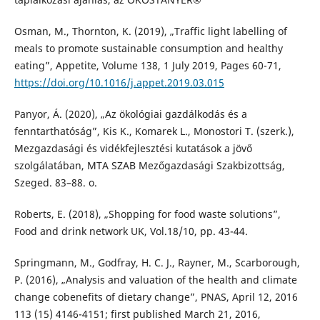
Osman, M., Thornton, K. (2019), „Traffic light labelling of
meals to promote sustainable consumption and healthy
eating”, Appetite, Volume 138, 1 July 2019, Pages 60-71,
https://doi.org/10.1016/j.appet.2019.03.015
Panyor, Á. (2020), „Az ökológiai gazdálkodás és a
fenntarthatóság”, Kis K., Komarek L., Monostori T. (szerk.),
Mezgazdasági és vidékfejlesztési kutatások a jövő
szolgálatában, MTA SZAB Mezőgazdasági Szakbizottság,
Szeged. 83–88. o.
Roberts, E. (2018), „Shopping for food waste solutions”,
Food and drink network UK, Vol.18/10, pp. 43-44.
Springmann, M., Godfray, H. C. J., Rayner, M., Scarborough,
P. (2016), „Analysis and valuation of the health and climate
change cobenefits of dietary change”, PNAS, April 12, 2016
113 (15) 4146-4151; first published March 21, 2016,