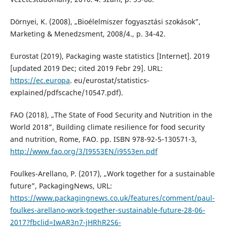
Dörnyei, K. (2008), „Bioélelmiszer fogyasztási szokások”,
Marketing & Menedzsment, 2008/4., p. 34-42.
Eurostat (2019), Packaging waste statistics [Internet]. 2019
[updated 2019 Dec; cited 2019 Febr 29]. URL:
https://ec.europa
. eu/eurostat/statistics-
explained/pdfscache/10547.pdf).
FAO (2018), „The State of Food Security and Nutrition in the
World 2018”, Building climate resilience for food security
and nutrition, Rome, FAO. pp. ISBN 978-92-5-130571-3,
http://www.fao.org/3/I9553EN/i9553en.pdf
Foulkes-Arellano, P. (2017), „Work together for a sustainable
future”, PackagingNews, URL:
https://www.packagingnews.co.uk/features/comment/paul-
foulkes-arellano-work-together-sustainable-future-28-06-
2017?fbclid=IwAR3n7-jHRhR2S6-