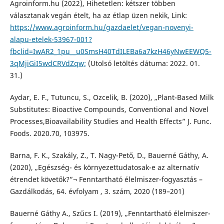
Agroinform.hu (2022), Hihetetlen: kétszer többen
választanak vegán ételt, ha az étlap üzen nekik, Link:
https://www.agroinform.hu/gazdaelet/vegan-novenyi-
alapu-etelek-53967-001?
fbclid=IwAR2_1pu__u0SmsH40TdILEBa6a7kzH46yNwEEWQ5-
3qMjiGiI5wdCRVdZqw;
(Utolsó letöltés dátuma: 2022. 01.
31.)
Aydar, E. F., Tutuncu, S., Ozcelik, B. (2020), „Plant-Based Milk
Substitutes: Bioactive Compounds, Conventional and Novel
Processes,Bioavailability Studies and Health Effects” J. Func.
Foods. 2020.70, 103975.
Barna, F. K., Szakály, Z., T. Nagy-Pető, D., Bauerné Gáthy, A.
(2020), „Egészség- és környezettudatosak-e az alternatív
étrendet követők?”¬ Fenntartható élelmiszer-fogyasztás –
Gazdálkodás, 64. évfolyam , 3. szám, 2020 (189–201)
Bauerné Gáthy A., Szűcs I. (2019), „Fenntartható élelmiszer-