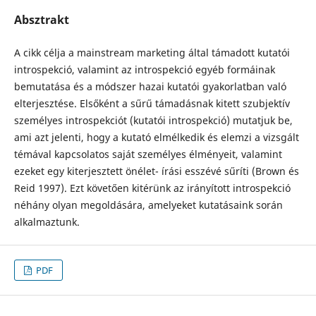
Absztrakt
A cikk célja a mainstream marketing által támadott kutatói
introspekció, valamint az introspekció egyéb formáinak
bemutatása és a módszer hazai kutatói gyakorlatban való
elterjesztése. Elsőként a sűrű támadásnak kitett szubjektív
személyes introspekciót (kutatói introspekció) mutatjuk be,
ami azt jelenti, hogy a kutató elmélkedik és elemzi a vizsgált
témával kapcsolatos saját személyes élményeit, valamint
ezeket egy kiterjesztett önélet- írási esszévé sűríti (Brown és
Reid 1997). Ezt követően kitérünk az irányított introspekció
néhány olyan megoldására, amelyeket kutatásaink során
alkalmaztunk.
PDF