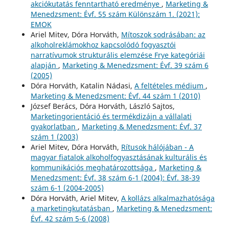
akciókutatás fenntartható eredménye
,
Marketing &
Menedzsment: Évf. 55 szám Különszám 1. (2021):
EMOK
Ariel Mitev, Dóra Horváth,
Mítoszok sodrásában: az
alkoholreklámokhoz kapcsolódó fogyasztói
narratívumok strukturális elemzése Frye kategóriái
alapján
,
Marketing & Menedzsment: Évf. 39 szám 6
(2005)
Dóra Horváth, Katalin Nádasi,
A feltételes médium
,
Marketing & Menedzsment: Évf. 44 szám 1 (2010)
József Berács, Dóra Horváth, László Sajtos,
Marketingorientáció és termékdizájn a vállalati
gyakorlatban
,
Marketing & Menedzsment: Évf. 37
szám 1 (2003)
Ariel Mitev, Dóra Horváth,
Rítusok hálójában - A
magyar fiatalok alkoholfogyasztásának kulturális és
kommunikációs meghatározottsága
,
Marketing &
Menedzsment: Évf. 38 szám 6-1 (2004): Évf. 38-39
szám 6-1 (2004-2005)
Dóra Horváth, Ariel Mitev,
A kollázs alkalmazhatósága
a marketingkutatásban
,
Marketing & Menedzsment:
Évf. 42 szám 5-6 (2008)