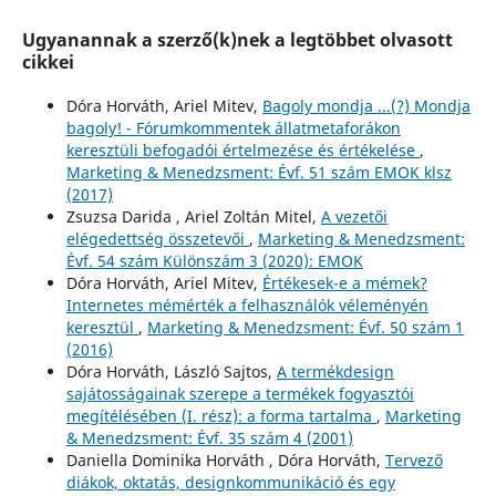
Ugyanannak a szerző(k)nek a legtöbbet olvasott
cikkei
Dóra Horváth, Ariel Mitev,
Bagoly mondja ...(?) Mondja
bagoly! - Fórumkommentek állatmetaforákon
keresztüli befogadói értelmezése és értékelése
,
Marketing & Menedzsment: Évf. 51 szám EMOK klsz
(2017)
Zsuzsa Darida , Ariel Zoltán Mitel,
A vezetői
elégedettség összetevői
,
Marketing & Menedzsment:
Évf. 54 szám Különszám 3 (2020): EMOK
Dóra Horváth, Ariel Mitev,
Értékesek-e a mémek?
Internetes mémérték a felhasználók véleményén
keresztül
,
Marketing & Menedzsment: Évf. 50 szám 1
(2016)
Dóra Horváth, László Sajtos,
A termékdesign
sajátosságainak szerepe a termékek fogyasztói
megítélésében (I. rész): a forma tartalma
,
Marketing
& Menedzsment: Évf. 35 szám 4 (2001)
Daniella Dominika Horváth , Dóra Horváth,
Tervező
diákok, oktatás, designkommunikáció és egy