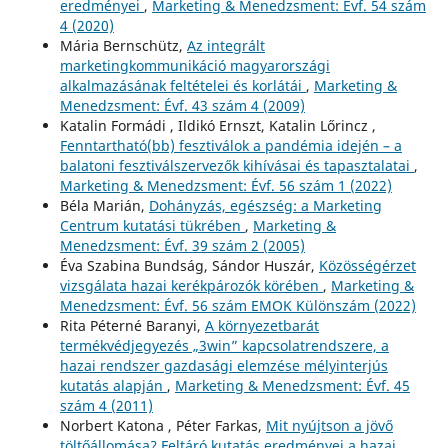
eredményei
,
Marketing & Menedzsment: Évf. 54 szám
4 (2020)
Mária Bernschütz,
Az integrált
marketingkommunikáció magyarországi
alkalmazásának feltételei és korlátái
,
Marketing &
Menedzsment: Évf. 43 szám 4 (2009)
Katalin Formádi , Ildikó Ernszt, Katalin Lőrincz ,
Fenntartható(bb) fesztiválok a pandémia idején – a
balatoni fesztiválszervezők kihívásai és tapasztalatai
,
Marketing & Menedzsment: Évf. 56 szám 1 (2022)
Béla Marián,
Dohányzás, egészség: a Marketing
Centrum kutatási tükrében
,
Marketing &
Menedzsment: Évf. 39 szám 2 (2005)
Éva Szabina Bundság, Sándor Huszár,
Közösségérzet
vizsgálata hazai kerékpározók körében
,
Marketing &
Menedzsment: Évf. 56 szám EMOK Különszám (2022)
Rita Péterné Baranyi,
A környezetbarát
termékvédjegyezés „3win” kapcsolatrendszere, a
hazai rendszer gazdasági elemzése mélyinterjús
kutatás alapján
,
Marketing & Menedzsment: Évf. 45
szám 4 (2011)
Norbert Katona , Péter Farkas,
Mit nyújtson a jövő
töltőállomása? Feltáró kutatás eredményei a hazai