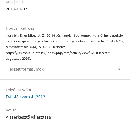
Megjelent
2019-10-02
Hogyan kell idézni
Horváth, D. és Mitev, A. Z. (2019) „Csillagok háborognak: Kutatói introspekció
és az introspekció egyéb formái a tudományos vita kereszttüzében”,
Marketing
& Menedzsment
, 46(4), o. 4–13. Elérhető:
https://journals.lib.pte.hu/index.php/mm/article/view/370 (Elérés: 9
augusztus 2026).
Idézet formátumok
Folyóirat szám
Évf. 46 szám 4 (2012)
Rovat
A szerkesztő választása