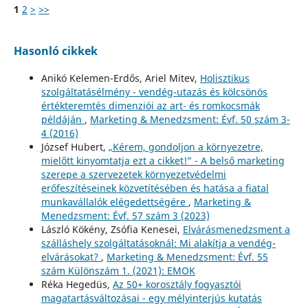
1
2
>
>>
Hasonló cikkek
Anikó Kelemen-Erdős, Ariel Mitev,
Holisztikus
szolgáltatásélmény - vendég-utazás és kölcsönös
értékteremtés dimenziói az art- és romkocsmák
példáján
,
Marketing & Menedzsment: Évf. 50 szám 3-
4 (2016)
József Hubert,
„Kérem, gondoljon a környezetre,
mielőtt kinyomtatja ezt a cikket!” - A belső marketing
szerepe a szervezetek környezetvédelmi
erőfeszítéseinek közvetítésében és hatása a fiatal
munkavállalók elégedettségére
,
Marketing &
Menedzsment: Évf. 57 szám 3 (2023)
László Kökény, Zsófia Kenesei,
Elvárásmenedzsment a
szálláshely szolgáltatásoknál: Mi alakítja a vendég-
elvárásokat?
,
Marketing & Menedzsment: Évf. 55
szám Különszám 1. (2021): EMOK
Réka Hegedüs,
Az 50+ korosztály fogyasztói
magatartásváltozásai - egy mélyinterjús kutatás