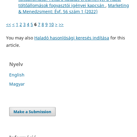
töltőállomások fogyasztói igényei kapcsán
,
Marketing
& Menedzsment: Évf. 56 szám 1 (2022)
<<
<
1
2
3
4
5
6
7
8
9
10
>
>>
You may also
Haladó hasonlósági keresés indítása
for this
article.
Nyelv
English
Magyar
Make a Submission