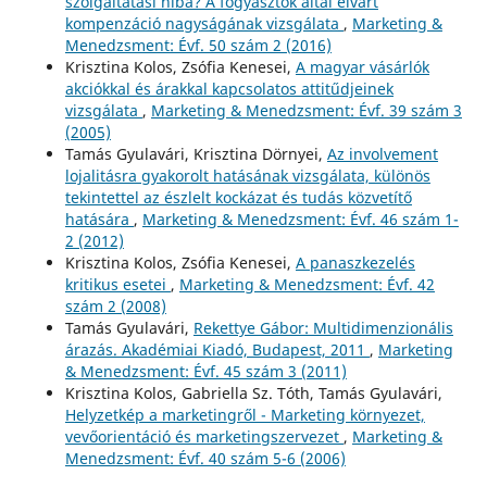
szolgáltatási hiba? A fogyasztók által elvárt
kompenzáció nagyságának vizsgálata
,
Marketing &
Menedzsment: Évf. 50 szám 2 (2016)
Krisztina Kolos, Zsófia Kenesei,
A magyar vásárlók
akciókkal és árakkal kapcsolatos attitűdjeinek
vizsgálata
,
Marketing & Menedzsment: Évf. 39 szám 3
(2005)
Tamás Gyulavári, Krisztina Dörnyei,
Az involvement
lojalitásra gyakorolt hatásának vizsgálata, különös
tekintettel az észlelt kockázat és tudás közvetítő
hatására
,
Marketing & Menedzsment: Évf. 46 szám 1-
2 (2012)
Krisztina Kolos, Zsófia Kenesei,
A panaszkezelés
kritikus esetei
,
Marketing & Menedzsment: Évf. 42
szám 2 (2008)
Tamás Gyulavári,
Rekettye Gábor: Multidimenzionális
árazás. Akadémiai Kiadó, Budapest, 2011
,
Marketing
& Menedzsment: Évf. 45 szám 3 (2011)
Krisztina Kolos, Gabriella Sz. Tóth, Tamás Gyulavári,
Helyzetkép a marketingről - Marketing környezet,
vevőorientáció és marketingszervezet
,
Marketing &
Menedzsment: Évf. 40 szám 5-6 (2006)