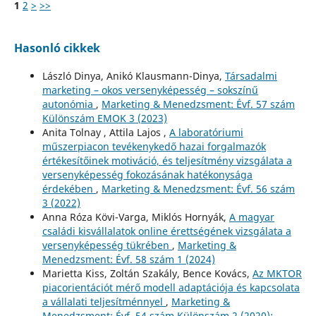
1
2
>
>>
Hasonló cikkek
László Dinya, Anikó Klausmann-Dinya,
Társadalmi
marketing – okos versenyképesség – sokszínű
autonómia
,
Marketing & Menedzsment: Évf. 57 szám
Különszám EMOK 3 (2023)
Anita Tolnay , Attila Lajos ,
A laboratóriumi
műszerpiacon tevékenykedő hazai forgalmazók
értékesítőinek motiváció, és teljesítmény vizsgálata a
versenyképesség fokozásának hatékonysága
érdekében
,
Marketing & Menedzsment: Évf. 56 szám
3 (2022)
Anna Róza Kövi-Varga, Miklós Hornyák,
A magyar
családi kisvállalatok online érettségének vizsgálata a
versenyképesség tükrében
,
Marketing &
Menedzsment: Évf. 58 szám 1 (2024)
Marietta Kiss, Zoltán Szakály, Bence Kovács,
Az MKTOR
piacorientációt mérő modell adaptációja és kapcsolata
a vállalati teljesítménnyel
,
Marketing &
Menedzsment: Évf. 54 szám Különszám 2 (2020):