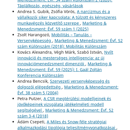
Táplálkozás, egészség, vásárlások
Andrea S. Gubik, Zsófia Vörös,
A narcizmus és a
vállalkozói siker kapcsolata: A túlzott és kényszeres
munkavégzés közvetítő szerepe
,
Marketing &
Menedzsment: Évf. 59 szám 1 (2025)
Zsolt Harangozó,
Mobilitás – Tanulás –
Versenyképesség
,
Marketing & Menedzsment: Évf. 52
szám Különszám (2018): Mobilitás Különszám
Kovács Alexandra, Végh Márk, Szabó István,
Nyílt
innováció és mesterséges intelligencia: az új
innovációmenedzsment dimenziói
,
Marketing &
Menedzsment: Évf. 59 (2025): I. Gaál Zoltán
Konferencia Különszám
Andrea Bencsik,
Szervezeti versenyképesség és
dolgozói elégedettség
,
Marketing & Menedzsment:
Évf. 38 szám 5 (2004)
Petra Putzer,
A CSR megtérülési modelljeinek és
jövőképeinek vizsgálata játékelméleti modell
segítségével
,
Marketing & Menedzsment: Évf. 52
szám 3-4 (2018)
Ádám Csepeti,
A Miles és Snow-féle stratégiai
alkalmazkodási tipológia teljesítményvonatkozásai
,