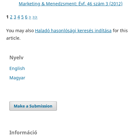
Marketing & Menedzsment: Évf. 46 szám 3 (2012)
1
2
3
4
5
6
>
>>
You may also
Haladó hasonlósági keresés indítása
for this
article.
Nyelv
English
Magyar
Make a Submission
Információ