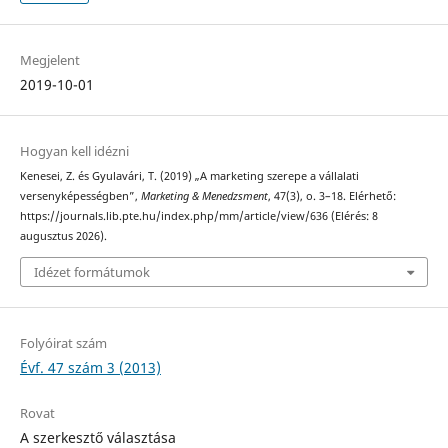
Megjelent
2019-10-01
Hogyan kell idézni
Kenesei, Z. és Gyulavári, T. (2019) „A marketing szerepe a vállalati
versenyképességben”,
Marketing & Menedzsment
, 47(3), o. 3–18. Elérhető:
https://journals.lib.pte.hu/index.php/mm/article/view/636 (Elérés: 8
augusztus 2026).
Idézet formátumok
Folyóirat szám
Évf. 47 szám 3 (2013)
Rovat
A szerkesztő választása