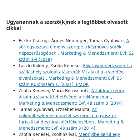
Ugyanannak a szerző(k)nek a legtöbbet olvasott
cikkei
Eszter Csörögi, Ágnes Neulinger, Tamás Gyulavári,
A
sörfogyasztási élmény szerepe a kézműves sörök
népszerűségében
,
Marketing & Menedzsment: Évf. 52
szám 3-4 (2018)
László Kökény, Zsófia Kenesei,
Elvárásmenedzsment a
szálláshely szolgáltatásoknál: Mi alakítja a vendég-
elvárásokat?
,
Marketing & Menedzsment: Évf. 55
szám Különszám 1. (2021): EMOK
Zsófia Kenesei, Mária Bernschütz,
A zöldmarketing
alkalmazásának lehetőségei a reklámokban
,
Marketing & Menedzsment: Évf. 48 szám 3 (2014)
Tamás Gyulavári, Erzsébet Malota,
Az
énképilleszkedés-elmélet szerepe a fogyasztók
turisztikai desztinációértékelésében
,
Marketing &
Menedzsment: Évf. 48 szám 3 (2014)
Zsófia Kenesei, Zsolt Szilvai,
Mennyibe kerül egy