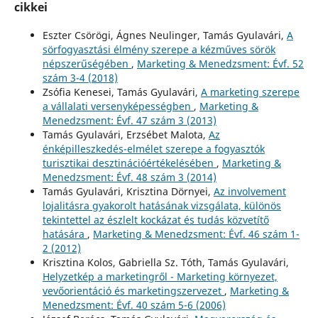
cikkei
Eszter Csörögi, Ágnes Neulinger, Tamás Gyulavári,
A
sörfogyasztási élmény szerepe a kézműves sörök
népszerűségében
,
Marketing & Menedzsment: Évf. 52
szám 3-4 (2018)
Zsófia Kenesei, Tamás Gyulavári,
A marketing szerepe
a vállalati versenyképességben
,
Marketing &
Menedzsment: Évf. 47 szám 3 (2013)
Tamás Gyulavári, Erzsébet Malota,
Az
énképilleszkedés-elmélet szerepe a fogyasztók
turisztikai desztinációértékelésében
,
Marketing &
Menedzsment: Évf. 48 szám 3 (2014)
Tamás Gyulavári, Krisztina Dörnyei,
Az involvement
lojalitásra gyakorolt hatásának vizsgálata, különös
tekintettel az észlelt kockázat és tudás közvetítő
hatására
,
Marketing & Menedzsment: Évf. 46 szám 1-
2 (2012)
Krisztina Kolos, Gabriella Sz. Tóth, Tamás Gyulavári,
Helyzetkép a marketingről - Marketing környezet,
vevőorientáció és marketingszervezet
,
Marketing &
Menedzsment: Évf. 40 szám 5-6 (2006)