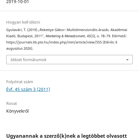
2019-10-01
Hogyan kell idézni
Gyulavári, T. (2019) „Rekettye Gábor: Multidimenzionális árazás. Akadémiai
Kiadó, Budapest, 2011”,
Marketing & Menedzsment
, 45(3), o. 78–79. Elérhető:
https://journals.lib.pte.hu/index.php/mm/article/view/555 (Elérés: 6
augusztus 2026).
Idézet formátumok
Folyóirat szám
Évf. 45 szám 3 (2011)
Rovat
Könyvekről
Ugyanannak a szerző(k)nek a legtöbbet olvasott