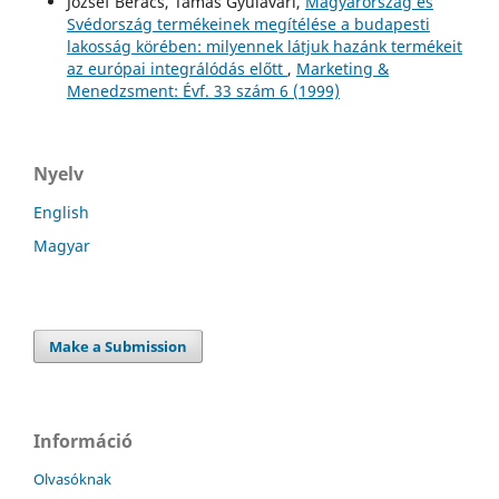
József Berács, Tamás Gyulavári,
Magyarország és
Svédország termékeinek megítélése a budapesti
lakosság körében: milyennek látjuk hazánk termékeit
az európai integrálódás előtt
,
Marketing &
Menedzsment: Évf. 33 szám 6 (1999)
Nyelv
English
Magyar
Make a Submission
Információ
Olvasóknak