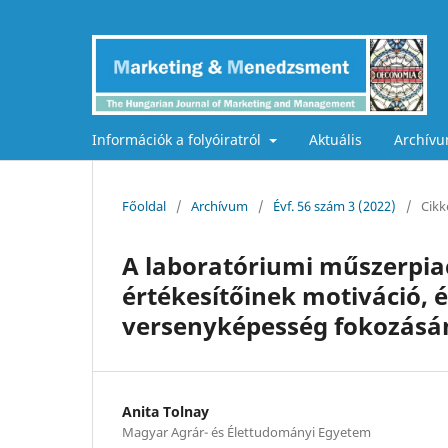
Információk a folyóiratról
Aktuális
Archív
Főoldal
/
Archívum
/
Évf. 56 szám 3 (2022)
/
Cikk
A laboratóriumi műszerpi
értékesítőinek motiváció, é
versenyképesség fokozásá
Anita Tolnay
Magyar Agrár- és Élettudományi Egyetem