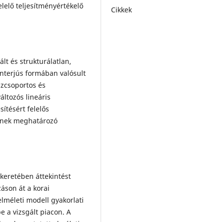
lelő teljesítményértékelő
Cikkek
ált és strukturálatlan,
interjús formában valósult
szcsoportos és
áltozós lineáris
sítésért felelős
yének meghatározó
keretében áttekintést
áson át a korai
lméleti modell gyakorlati
 a vizsgált piacon. A