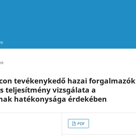
um
ek
acon tevékenykedő hazai forgalmazók
s teljesítmény vizsgálata a
nak hatékonysága érdekében
PDF