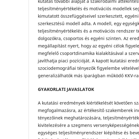
kutatás további alapját a szakirodalmi áttekinté
teljesítményértékelés és motivációs modellek se
kimutatott összefüggéseivel szerkesztett, egyénile
szerkesztésű modell adta. A modell, egy egységk
teljesítményértékelés és a motivációs rendszer 
dolgozókra, csoportos és egyéni szinten. Az er
megállapítást nyert, hogy az egyéni célok figyel
megfelelő csoportdinamika kialakításával a sze
javíthatja piaci pozícióját. A kapott kutatási ere
szociodemográfiai tényezők figyelembe vételével
generalizálhatók más iparágban működő KKV-ra
GYAKORLATI JAVASLATOK
A kutatási eredmények kiértékelését követően sz
megfogalmazásra, az értékesítő szakemberek ind
tényezőinek meghatározására, teljesítményérté
kivitelezésére a szegmens versenyképességének 
egységes teljesítményrendszer kiépítése és bev