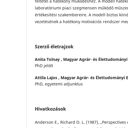
feltétel a hatékony működéshez. A modell haték
laboratóriumi piaci szegmensen működő műsze
értékesítési szakembereire. A modell biztos kiind
vezetésének a hatékony motivációs rendszer me
Szerző életrajzok
Anita Tolnay ,
Magyar Agrár- és Élettudomány
PhD jelölt
Attila Lajos ,
Magyar Agrár- és Élettudományi
PhD, egyetemi adjunktus
Hivatkozások
Anderson E., Richard O. L. (1987), „Perspective