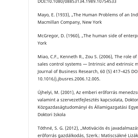
DOI:10.1080/08853134.1989.10754533
Mayo, E. (1933), „The Human Problems of an Indus
Macmillan Company, New York
McGregor, D. (1960), „The human side of enterp
York
Miao, C.F., Kenneth R., Zou S. (2006), The role o
sales control systems — Intrinsic and extrinsic m
Journal of Business Research, 60 (5) 417–425 DO
10.1016/j.jbusres.2006.12.005.
Újhelyi, M. (2001), Az emberi erőforrás menedzs
valamint a szervezetfejlesztés kapcsolata, Doktor
Közgazdaságtudományi és Államigazgatási Egye
Doktori Iskola
Tóthné, S. G. (2012), „Motivációs és javadalmazá
erőforrás gazdálkodás, Szerk.: Matiscsákné Lizá