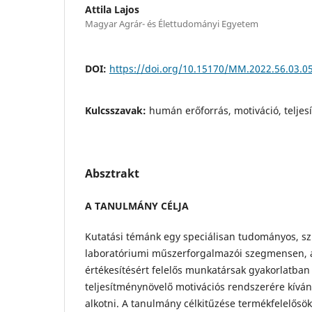
Attila Lajos
Magyar Agrár- és Élettudományi Egyetem
DOI:
https://doi.org/10.15170/MM.2022.56.03.0
Kulcsszavak:
humán erőforrás, motiváció, telje
Absztrakt
A TANULMÁNY CÉLJA
Kutatási témánk egy speciálisan tudományos, sz
laboratóriumi műszerforgalmazói szegmensen, a
értékesítésért felelős munkatársak gyakorlatban
teljesítménynövelő motivációs rendszerére kíván
alkotni. A tanulmány célkitűzése termékfelelősök