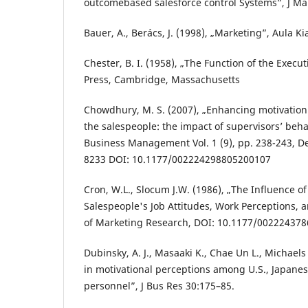
outcomebased salesforce control Systems”, J Ma
Bauer, A., Berács, J. (1998), „Marketing”, Aula K
Chester, B. I. (1958), „The Function of the Execu
Press, Cambridge, Massachusetts
Chowdhury, M. S. (2007), „Enhancing motivatio
the salespeople: the impact of supervisors’ behav
Business Management Vol. 1 (9), pp. 238-243, 
8233 DOI: 10.1177/002224298805200107
Cron, W.L., Slocum J.W. (1986), „The Influence o
Salespeople's Job Attitudes, Work Perceptions, 
of Marketing Research, DOI: 10.1177/00222437
Dubinsky, A. J., Masaaki K., Chae Un L., Michaels 
in motivational perceptions among U.S., Japane
personnel”, J Bus Res 30:175–85.