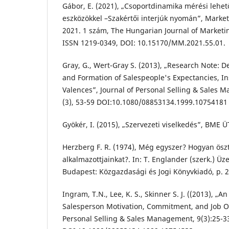
Gábor, E. (2021), „Csoportdinamika mérési lehe
eszközökkel –Szakértői interjúk nyomán”, Mark
2021. 1 szám, The Hungarian Journal of Marke
ISSN 1219-0349, DOI: 10.15170/MM.2021.55.01.
Gray, G., Wert-Gray S. (2013), „Research Note: 
and Formation of Salespeople's Expectancies, In
Valences”, Journal of Personal Selling & Sales
(3), 53-59 DOI:10.1080/08853134.1999.10754181
Gyökér, I. (2015), „Szervezeti viselkedés”, BME 
Herzberg F. R. (1974), Még egyszer? Hogyan ös
alkalmazottjainkat?. In: T. Englander (szerk.) Ü
Budapest: Közgazdasági és Jogi Könyvkiadó, p. 
Ingram, T.N., Lee, K. S., Skinner S. J. ((2013), „
Salesperson Motivation, Commitment, and Job O
Personal Selling & Sales Management, 9(3):25-3