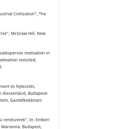
trial Civilization”, The
rise”, McGraw-Hill, New
f salesperson motivation in
otivation revisited,
I:
ment és fejlesztés,
i disszertáció, Budapesti
tem, Gazdálkodástani
si rendszerek”, In: Emberi
k Marianna. Budapest,