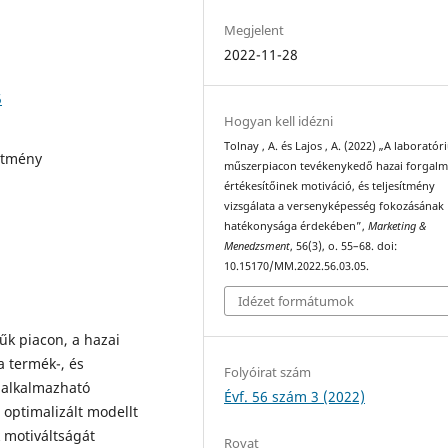
Megjelent
2022-11-28
5
Hogyan kell idézni
Tolnay , A. és Lajos , A. (2022) „A laboratór
sítmény
műszerpiacon tevékenykedő hazai forgal
értékesítőinek motiváció, és teljesítmény
vizsgálata a versenyképesség fokozásának
hatékonysága érdekében”,
Marketing &
Menedzsment
, 56(3), o. 55–68. doi:
10.15170/MM.2022.56.03.05.
Idézet formátumok
űk piacon, a hazai
 termék-, és
Folyóirat szám
 alkalmazható
Évf. 56 szám 3 (2022)
 optimalizált modellt
 motiváltságát
Rovat