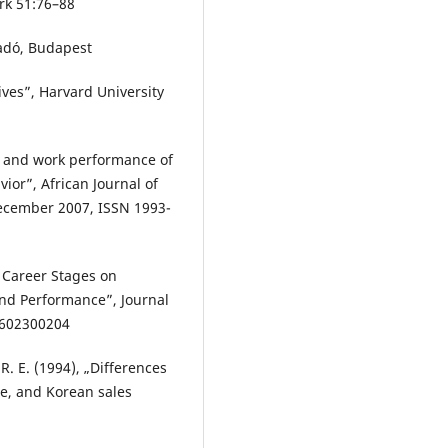
rk 51:76–88
iadó, Budapest
tives”, Harvard University
n and work performance of
ior”, African Journal of
December 2007, ISSN 1993-
f Career Stages on
and Performance”, Journal
8602300204
R. E. (1994), „Differences
se, and Korean sales