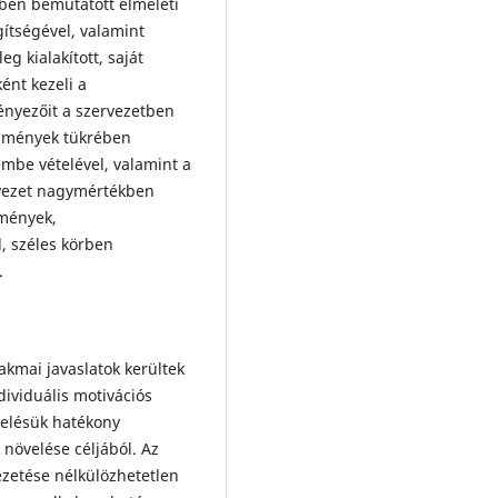
sben bemutatott elméleti
gítségével, valamint
g kialakított, saját
ént kezeli a
tényezőit a szervezetben
edmények tükrében
embe vételével, valamint a
rvezet nagymértékben
dmények,
, széles körben
.
akmai javaslatok kerültek
ividuális motivációs
kelésük hatékony
növelése céljából. Az
ezetése nélkülözhetetlen