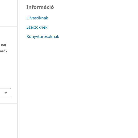
Információ
Olvasóknak
Szerzőknek
Könyvtárosoknak
iumi
mazók