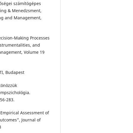
tőségei számítógépes
eting & Menedzsment,
ting and Management,
Decision-Making Processes
strumentalities, and
 Management, Volume 19
ÜTI, Budapest
ztönözzük
zempszichológia.
256-283.
An Empirical Assessment of
utcomes”, Journal of
3