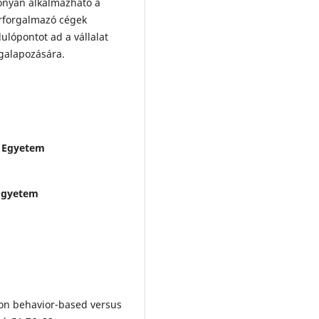
onyan alkalmazható a
rforgalmazó cégek
ulópontot ad a vállalat
galapozására.
i Egyetem
 Egyetem
s on behavior-based versus