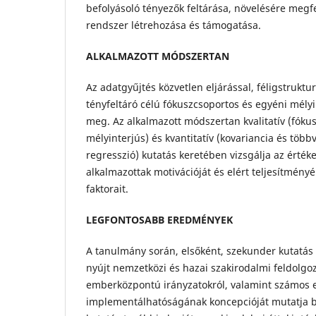
befolyásoló tényezők feltárása, növelésére megfe
rendszer létrehozása és támogatása.
ALKALMAZOTT MÓDSZERTAN
Az adatgyűjtés közvetlen eljárással, féligstruktur
tényfeltáró célú fókuszcsoportos és egyéni mély
meg. Az alkalmazott módszertan kvalitatív (fóku
mélyinterjús) és kvantitatív (kovariancia és többv
regresszió) kutatás keretében vizsgálja az értéke
alkalmazottak motivációját és elért teljesítmén
faktorait.
LEGFONTOSABB EREDMÉNYEK
A tanulmány során, elsőként, szekunder kutatás 
nyújt nemzetközi és hazai szakirodalmi feldolgoz
emberközpontú irányzatokról, valamint számos e
implementálhatóságának koncepcióját mutatja be