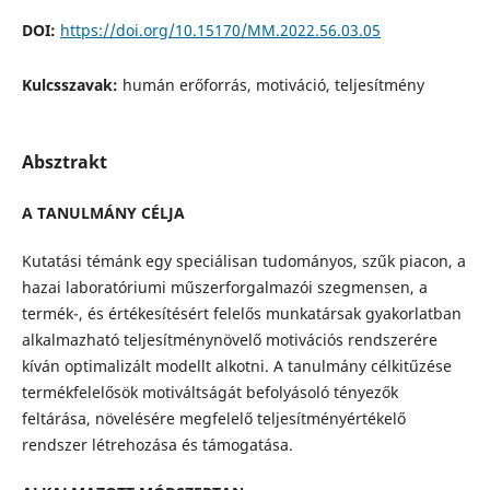
DOI:
https://doi.org/10.15170/MM.2022.56.03.05
Kulcsszavak:
humán erőforrás, motiváció, teljesítmény
Absztrakt
A TANULMÁNY CÉLJA
Kutatási témánk egy speciálisan tudományos, szűk piacon, a
hazai laboratóriumi műszerforgalmazói szegmensen, a
termék-, és értékesítésért felelős munkatársak gyakorlatban
alkalmazható teljesítménynövelő motivációs rendszerére
kíván optimalizált modellt alkotni. A tanulmány célkitűzése
termékfelelősök motiváltságát befolyásoló tényezők
feltárása, növelésére megfelelő teljesítményértékelő
rendszer létrehozása és támogatása.