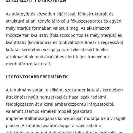
ALKALMAZOTT MÓDSZERTAN
Az adatgyűjtés közvetlen eljárással, féligstrukturált és
strukturálatlan, tényfeltáró célú fókuszcsoportos és egyéni
mélyinterjús formában valósult meg. Az alkalmazott
módszertan kvalitatív (fókuszcsoportos és mélyinterjús) és
kvantitatív (kovariancia és többváltozós lineáris regresszió)
kutatás keretében vizsgálja az értékesítésért felelős
alkalmazottak motivációját és elért teljesítményének
meghatározó faktorait.
LEGFONTOSABB EREDMÉNYEK
A tanulmány során, elsőként, szekunder kutatás keretében
áttekintést nyújt nemzetközi és hazai szakirodalmi
feldolgozáson át a korai emberközpontú irányzatokról,
valamint számos elméleti modell gyakorlati
implementálhatóságának koncepcióját mutatja be a vizsgált
piacon. A kutatás további alapját a szakirodalmi
áttekintésben bemutatott elméleti teljesítményértékelés és