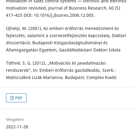
motivation in sales control systems — Intrinsic and extrinsic
motivation revisited, Journal of Business Research, 60 (5)
417–425 DOI: 10.1016/j.jbusres.2006.12.005.
Újhelyi, M. (2001), Az emberi erőforrás menedzsment és
fejlesztés, valamint a szervezetfejlesztés kapcsolata, Doktori
disszertáció, Budapesti Közgazdaságtudományi és
Államigazgatási Egyetem, Gazdálkodástani Doktori Iskola
Tóthné, S. G. (2012), „Motivációs és javadalmazási
rendszerek”, In: Emberi erőforrás gazdálkodás, Szerk.:
Matiscsákné Lizák Marianna. Budapest, Complex Kiadó
PDF
Megjelent
2022-11-28