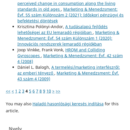
perceived change in consumption along the living
standards in old ages
,
Marketing & Menedzsment:
Évf. 55 szám Különszám 2 (2021): Időskori pénzügyi és
befektetési döntések
Krisztina Polónyi-Andor,
A tudásalapú fejlődés
lehetőségei az EU lemaradó régióiban
,
Marketing &
Menedzsment: Évf. 54 szám Különszám 1 (2020):
Innovációs rendszerek lemaradó régiókban
Joop Vinkke, Frank Vonk,
HRQM and Colliding
Gyroscopes
,
Marketing & Menedzsment: Évf. 42 szám
4 (2008)
Dániel L. Balogh,
A termelési/marketing interfészről:
az emberi tényező
,
Marketing & Menedzsment: Évf.
43 szám 4 (2009)
<<
<
1
2
3
4
5
6
7
8
9
10
>
>>
You may also
Haladó hasonlósági keresés indítása
for this
article.
Nyelv