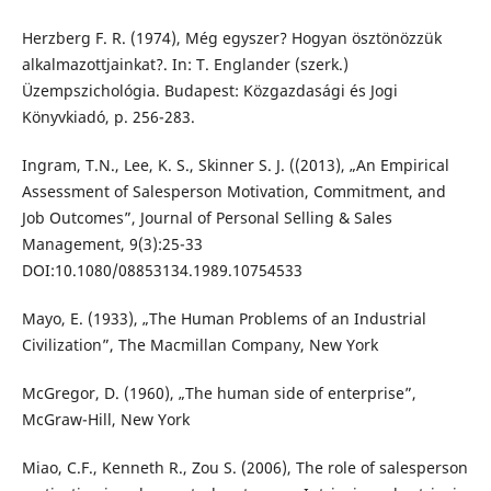
Herzberg F. R. (1974), Még egyszer? Hogyan ösztönözzük
alkalmazottjainkat?. In: T. Englander (szerk.)
Üzempszichológia. Budapest: Közgazdasági és Jogi
Könyvkiadó, p. 256-283.
Ingram, T.N., Lee, K. S., Skinner S. J. ((2013), „An Empirical
Assessment of Salesperson Motivation, Commitment, and
Job Outcomes”, Journal of Personal Selling & Sales
Management, 9(3):25-33
DOI:10.1080/08853134.1989.10754533
Mayo, E. (1933), „The Human Problems of an Industrial
Civilization”, The Macmillan Company, New York
McGregor, D. (1960), „The human side of enterprise”,
McGraw-Hill, New York
Miao, C.F., Kenneth R., Zou S. (2006), The role of salesperson