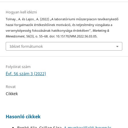
Hogyan kell idézni
Tolnay , A. és Lajos , A. (2022) „A laboratóriumi műszerpiacon tevékenykedő
hazai forgalmazók értékesítőinek motiváció, és teljesítmény vizsgálata a
versenyképesség fokozásának hatékonysága érdekében”,
Marketing &
Menedzsment
, 56(3), o. 55–68. doi: 10.15170/MM.2022.56.03.05.
Idézet formátumok
Folyóirat szám
Évf. 56 szám 3 (2022)
Rovat
Cikkek
Hasonló cikkek
Benkó Aliz, Csillag Sára,
A munkavállalói bevonás