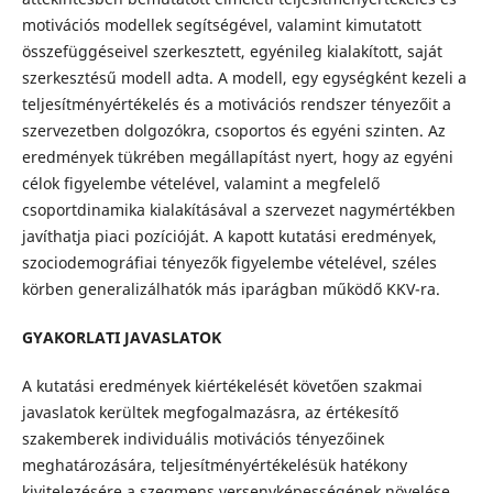
motivációs modellek segítségével, valamint kimutatott
összefüggéseivel szerkesztett, egyénileg kialakított, saját
szerkesztésű modell adta. A modell, egy egységként kezeli a
teljesítményértékelés és a motivációs rendszer tényezőit a
szervezetben dolgozókra, csoportos és egyéni szinten. Az
eredmények tükrében megállapítást nyert, hogy az egyéni
célok figyelembe vételével, valamint a megfelelő
csoportdinamika kialakításával a szervezet nagymértékben
javíthatja piaci pozícióját. A kapott kutatási eredmények,
szociodemográfiai tényezők figyelembe vételével, széles
körben generalizálhatók más iparágban működő KKV-ra.
GYAKORLATI JAVASLATOK
A kutatási eredmények kiértékelését követően szakmai
javaslatok kerültek megfogalmazásra, az értékesítő
szakemberek individuális motivációs tényezőinek
meghatározására, teljesítményértékelésük hatékony
kivitelezésére a szegmens versenyképességének növelése