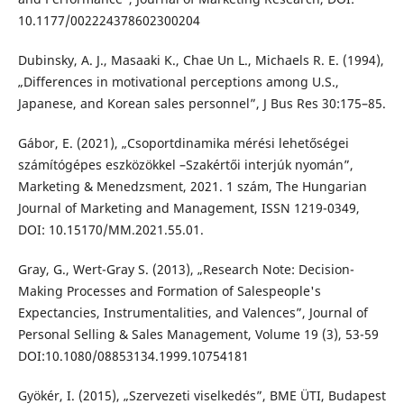
10.1177/002224378602300204
Dubinsky, A. J., Masaaki K., Chae Un L., Michaels R. E. (1994),
„Differences in motivational perceptions among U.S.,
Japanese, and Korean sales personnel”, J Bus Res 30:175–85.
Gábor, E. (2021), „Csoportdinamika mérési lehetőségei
számítógépes eszközökkel –Szakértői interjúk nyomán”,
Marketing & Menedzsment, 2021. 1 szám, The Hungarian
Journal of Marketing and Management, ISSN 1219-0349,
DOI: 10.15170/MM.2021.55.01.
Gray, G., Wert-Gray S. (2013), „Research Note: Decision-
Making Processes and Formation of Salespeople's
Expectancies, Instrumentalities, and Valences”, Journal of
Personal Selling & Sales Management, Volume 19 (3), 53-59
DOI:10.1080/08853134.1999.10754181
Gyökér, I. (2015), „Szervezeti viselkedés”, BME ÜTI, Budapest