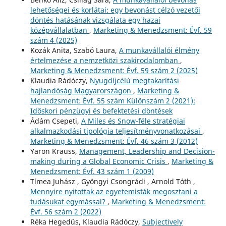
lehetőségei és korlátai: egy bevonást célzó vezetői
döntés hatásának vizsgálata egy hazai
középvállalatban
,
Marketing & Menedzsment: Évf. 59
szám 4 (2025)
Kozák Anita, Szabó Laura,
A munkavállalói élmény
értelmezése a nemzetközi szakirodalomban
,
Marketing & Menedzsment: Évf. 59 szám 2 (2025)
Klaudia Rádóczy,
Nyugdíjcélú megtakarítási
hajlandóság Magyarországon
,
Marketing &
Menedzsment: Évf. 55 szám Különszám 2 (2021):
Időskori pénzügyi és befektetési döntések
Ádám Csepeti,
A Miles és Snow-féle stratégiai
alkalmazkodási tipológia teljesítményvonatkozásai
,
Marketing & Menedzsment: Évf. 46 szám 3 (2012)
Yaron Krauss,
Management, Leadership and Decision-
making during a Global Economic Crisis
,
Marketing &
Menedzsment: Évf. 43 szám 1 (2009)
Tímea Juhász , Gyöngyi Csongrádi , Arnold Tóth ,
Mennyire nyitottak az egyetemisták megosztani a
tudásukat egymással?
,
Marketing & Menedzsment:
Évf. 56 szám 2 (2022)
Réka Hegedüs, Klaudia Rádóczy,
Subjectively