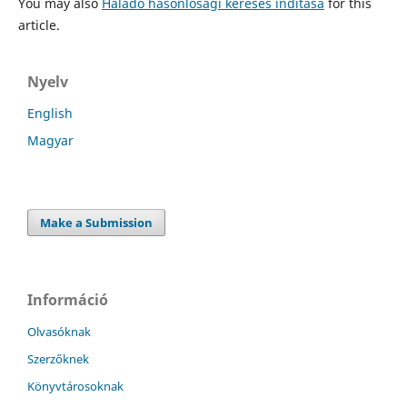
You may also
Haladó hasonlósági keresés indítása
for this
article.
Nyelv
English
Magyar
Make a Submission
Információ
Olvasóknak
Szerzőknek
Könyvtárosoknak