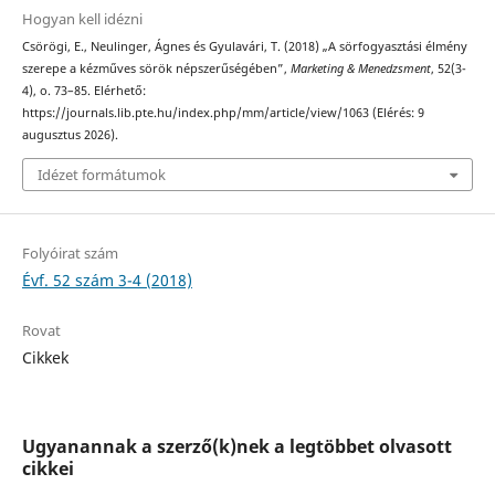
Hogyan kell idézni
Csörögi, E., Neulinger, Ágnes és Gyulavári, T. (2018) „A sörfogyasztási élmény
szerepe a kézműves sörök népszerűségében”,
Marketing & Menedzsment
, 52(3-
4), o. 73–85. Elérhető:
https://journals.lib.pte.hu/index.php/mm/article/view/1063 (Elérés: 9
augusztus 2026).
Idézet formátumok
Folyóirat szám
Évf. 52 szám 3-4 (2018)
Rovat
Cikkek
Ugyanannak a szerző(k)nek a legtöbbet olvasott
cikkei