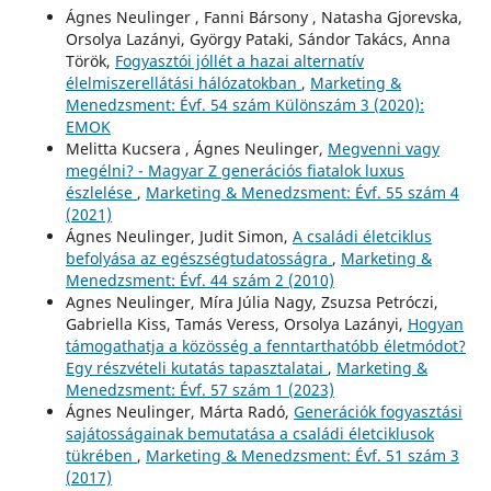
Ágnes Neulinger , Fanni Bársony , Natasha Gjorevska,
Orsolya Lazányi, György Pataki, Sándor Takács, Anna
Török,
Fogyasztói jóllét a hazai alternatív
élelmiszerellátási hálózatokban
,
Marketing &
Menedzsment: Évf. 54 szám Különszám 3 (2020):
EMOK
Melitta Kucsera , Ágnes Neulinger,
Megvenni vagy
megélni? - Magyar Z generációs fiatalok luxus
észlelése
,
Marketing & Menedzsment: Évf. 55 szám 4
(2021)
Ágnes Neulinger, Judit Simon,
A családi életciklus
befolyása az egészségtudatosságra
,
Marketing &
Menedzsment: Évf. 44 szám 2 (2010)
Agnes Neulinger, Míra Júlia Nagy, Zsuzsa Petróczi,
Gabriella Kiss, Tamás Veress, Orsolya Lazányi,
Hogyan
támogathatja a közösség a fenntarthatóbb életmódot?
Egy részvételi kutatás tapasztalatai
,
Marketing &
Menedzsment: Évf. 57 szám 1 (2023)
Ágnes Neulinger, Márta Radó,
Generációk fogyasztási
sajátosságainak bemutatása a családi életciklusok
tükrében
,
Marketing & Menedzsment: Évf. 51 szám 3
(2017)