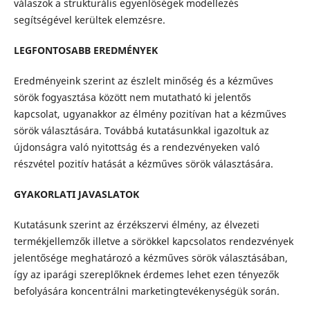
válaszok a strukturális egyenlőségek modellezés
segítségével kerültek elemzésre.
LEGFONTOSABB EREDMÉNYEK
Eredményeink szerint az észlelt minőség és a kézműves
sörök fogyasztása között nem mutatható ki jelentős
kapcsolat, ugyanakkor az élmény pozitívan hat a kézműves
sörök választására. Továbbá kutatásunkkal igazoltuk az
újdonságra való nyitottság és a rendezvényeken való
részvétel pozitív hatását a kézműves sörök választására.
GYAKORLATI JAVASLATOK
Kutatásunk szerint az érzékszervi élmény, az élvezeti
termékjellemzők illetve a sörökkel kapcsolatos rendezvények
jelentősége meghatározó a kézműves sörök választásában,
így az iparági szereplőknek érdemes lehet ezen tényezők
befolyására koncentrálni marketingtevékenységük során.