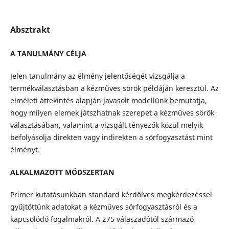
Absztrakt
A TANULMÁNY CÉLJA
Jelen tanulmány az élmény jelentőségét vizsgálja a
termékválasztásban a kézműves sörök példáján keresztül. Az
elméleti áttekintés alapján javasolt modellünk bemutatja,
hogy milyen elemek játszhatnak szerepet a kézműves sörök
választásában, valamint a vizsgált tényezők közül melyik
befolyásolja direkten vagy indirekten a sörfogyasztást mint
élményt.
ALKALMAZOTT MÓDSZERTAN
Primer kutatásunkban standard kérdőíves megkérdezéssel
gyűjtöttünk adatokat a kézműves sörfogyasztásról és a
kapcsolódó fogalmakról. A 275 válaszadótól származó