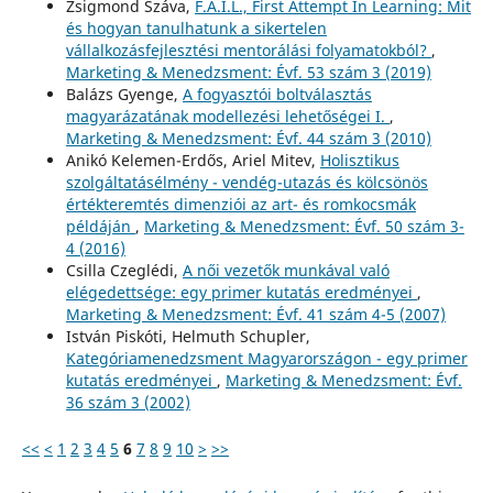
Zsigmond Száva,
F.A.I.L., First Attempt In Learning: Mit
és hogyan tanulhatunk a sikertelen
vállalkozásfejlesztési mentorálási folyamatokból?
,
Marketing & Menedzsment: Évf. 53 szám 3 (2019)
Balázs Gyenge,
A fogyasztói boltválasztás
magyarázatának modellezési lehetőségei I.
,
Marketing & Menedzsment: Évf. 44 szám 3 (2010)
Anikó Kelemen-Erdős, Ariel Mitev,
Holisztikus
szolgáltatásélmény - vendég-utazás és kölcsönös
értékteremtés dimenziói az art- és romkocsmák
példáján
,
Marketing & Menedzsment: Évf. 50 szám 3-
4 (2016)
Csilla Czeglédi,
A női vezetők munkával való
elégedettsége: egy primer kutatás eredményei
,
Marketing & Menedzsment: Évf. 41 szám 4-5 (2007)
István Piskóti, Helmuth Schupler,
Kategóriamenedzsment Magyarországon - egy primer
kutatás eredményei
,
Marketing & Menedzsment: Évf.
36 szám 3 (2002)
<<
<
1
2
3
4
5
6
7
8
9
10
>
>>