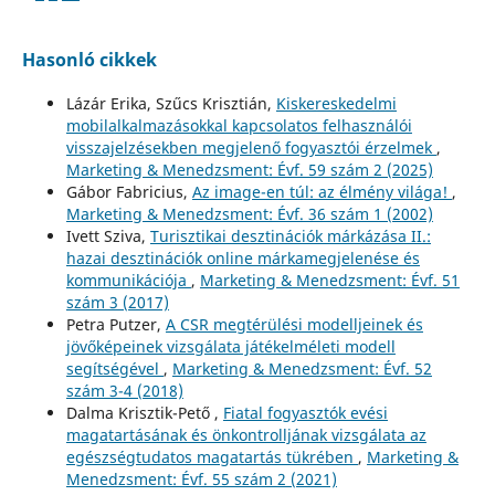
Hasonló cikkek
Lázár Erika, Szűcs Krisztián,
Kiskereskedelmi
mobilalkalmazásokkal kapcsolatos felhasználói
visszajelzésekben megjelenő fogyasztói érzelmek
,
Marketing & Menedzsment: Évf. 59 szám 2 (2025)
Gábor Fabricius,
Az image-en túl: az élmény világa!
,
Marketing & Menedzsment: Évf. 36 szám 1 (2002)
Ivett Sziva,
Turisztikai desztinációk márkázása II.:
hazai desztinációk online márkamegjelenése és
kommunikációja
,
Marketing & Menedzsment: Évf. 51
szám 3 (2017)
Petra Putzer,
A CSR megtérülési modelljeinek és
jövőképeinek vizsgálata játékelméleti modell
segítségével
,
Marketing & Menedzsment: Évf. 52
szám 3-4 (2018)
Dalma Krisztik-Pető ,
Fiatal fogyasztók evési
magatartásának és önkontrolljának vizsgálata az
egészségtudatos magatartás tükrében
,
Marketing &
Menedzsment: Évf. 55 szám 2 (2021)