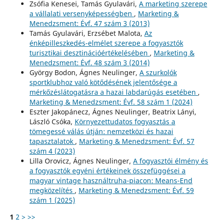
Zsófia Kenesei, Tamás Gyulavári,
A marketing szerepe
a vállalati versenyképességben
,
Marketing &
Menedzsment: Évf. 47 szám 3 (2013)
Tamás Gyulavári, Erzsébet Malota,
Az
énképilleszkedés-elmélet szerepe a fogyasztók
turisztikai desztinációértékelésében
,
Marketing &
Menedzsment: Évf. 48 szám 3 (2014)
György Bodon, Ágnes Neulinger,
A szurkolók
sportklubhoz való kötődésének jelentősége a
mérkőzéslátogatásra a hazai labdarúgás esetében
,
Marketing & Menedzsment: Évf. 58 szám 1 (2024)
Eszter Jakopánecz, Ágnes Neulinger, Beatrix Lányi,
László Csóka,
Környezettudatos fogyasztás a
tömegessé válás útján: nemzetközi és hazai
tapasztalatok
,
Marketing & Menedzsment: Évf. 57
szám 4 (2023)
Lilla Orovicz, Ágnes Neulinger,
A fogyasztói élmény és
a fogyasztók egyéni értékeinek összefüggései a
magyar vintage használtruha-piacon: Means-End
megközelítés
,
Marketing & Menedzsment: Évf. 59
szám 1 (2025)
1
2
>
>>