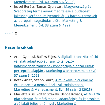
Menedzsment: Évf. 40 szám 5-6 (2006)
József Berács, Tamás Gyulavári,
Magyarország és
Svédország termékeinek megítélése a budapesti
lakosság körében: milyennek látjuk hazánk termékeit
az európai integrálódás előtt
,
Marketing &
Menedzsment: Évf. 33 szám 6 (1999)
<<
<
1
2
Hasonló cikkek
Áron Gyimesi, Balázs Fejes,
A digitális transzformáció
vállalati adaptációját irányító tényezők
hatásmechanizmusának koncepciója a hazai KKV-k
percepciói alapján
,
Marketing & Menedzsment: Évf.
57 szám 3 (2023)
Kozák Anita, Szabó Laura,
A munkavállalói élmény
értelmezése a nemzetközi szakirodalomban
,
Marketing & Menedzsment: Évf. 59 szám 2 (2025)
Marietta Kiss, Zoltán Szakály, Bence Kovács,
Az MKTOR
piacorientációt mérő modell adaptációja és kapcsolata
a vállalati teljesítménnyel
,
Marketing &