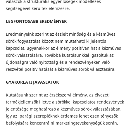
válaszok a strukturális egyenlőségek modellezés
segítségével kerültek elemzésre.
LEGFONTOSABB EREDMÉNYEK
Eredményeink szerint az észlelt minőség és a kézműves
sörök fogyasztása között nem mutatható ki jelentős
kapcsolat, ugyanakkor az élmény pozitívan hat a kézműves
sörök választására. Továbbá kutatásunkkal igazoltuk az
újdonságra való nyitottság és a rendezvényeken való
részvétel pozitív hatását a kézműves sörök választására.
GYAKORLATI JAVASLATOK
Kutatásunk szerint az érzékszervi élmény, az élvezeti
termékjellemzők illetve a sörökkel kapcsolatos rendezvények
jelentősége meghatározó a kézműves sörök választásában,
így az iparági szereplőknek érdemes lehet ezen tényezők
befolyására koncentrálni marketingtevékenységük során.