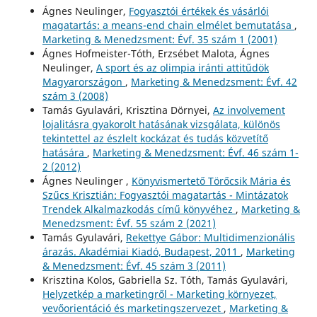
Ágnes Neulinger,
Fogyasztói értékek és vásárlói
magatartás: a means-end chain elmélet bemutatása
,
Marketing & Menedzsment: Évf. 35 szám 1 (2001)
Ágnes Hofmeister-Tóth, Erzsébet Malota, Ágnes
Neulinger,
A sport és az olimpia iránti attitűdök
Magyarországon
,
Marketing & Menedzsment: Évf. 42
szám 3 (2008)
Tamás Gyulavári, Krisztina Dörnyei,
Az involvement
lojalitásra gyakorolt hatásának vizsgálata, különös
tekintettel az észlelt kockázat és tudás közvetítő
hatására
,
Marketing & Menedzsment: Évf. 46 szám 1-
2 (2012)
Ágnes Neulinger ,
Könyvismertető Törőcsik Mária és
Szűcs Krisztián: Fogyasztói magatartás - Mintázatok
Trendek Alkalmazkodás című könyvéhez
,
Marketing &
Menedzsment: Évf. 55 szám 2 (2021)
Tamás Gyulavári,
Rekettye Gábor: Multidimenzionális
árazás. Akadémiai Kiadó, Budapest, 2011
,
Marketing
& Menedzsment: Évf. 45 szám 3 (2011)
Krisztina Kolos, Gabriella Sz. Tóth, Tamás Gyulavári,
Helyzetkép a marketingről - Marketing környezet,
vevőorientáció és marketingszervezet
,
Marketing &