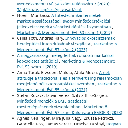
Menedzsment: Évf. 54 szám Különszám 2 (2020):
Táplálkozás, egészség, vásárlások
Noémi Munkácsi,
A fűtéstechnikai termékek
marketingsajátosságai, avagy minőségértékelési
jellegzetességek a vásárlási döntési folyamatban
,
Marketing & Menedzsment: Évf. 53 szám 1 (2019)
Csilla Tóth, András Háry,
Innovációs ökoszisztémák
betelepülési intenzitásának vizsgálata
,
Marketing &
Menedzsment: Évf. 57 szám 2 (2023)
A magyarországi meleg férfiak ruházati márkákkal
kapcsolatos attitűdjei
,
Marketing & Menedzsment:
Évf. 53 szám 1 (2019)
Anna Török, Erzsébet Malota, Attila Mucsi,
A nők
attitűdje a tradicionális és a femvertising reklámokban
megjelenő női sztereotípiákkal szemben
,
Marketing &
Menedzsment: Évf. 55 szám 4 (2021)
Stefan Kovács, István Veres, Szilvia Bíró-Szigeti,
Minőségdimenziók a BME gazdasági
mesterképzésének vizsgálatában
,
Marketing &
Menedzsment: Évf. 57 szám Különszám EMOK 3 (2023)
Agnes Neulinger, Míra Júlia Nagy, Zsuzsa Petróczi,
Gabriella Kiss, Tamás Veress, Orsolya Lazányi,
Hogyan