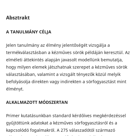
Absztrakt
A TANULMÁNY CÉLJA
Jelen tanulmány az élmény jelentőségét vizsgálja a
termékválasztásban a kézműves sörök példáján keresztül. Az
elméleti áttekintés alapján javasolt modellünk bemutatja,
hogy milyen elemek játszhatnak szerepet a kézműves sörök
választásában, valamint a vizsgált tényezők közül melyik
befolyásolja direkten vagy indirekten a sörfogyasztást mint
élményt.
ALKALMAZOTT MÓDSZERTAN
Primer kutatásunkban standard kérdőíves megkérdezéssel
gyűjtöttünk adatokat a kézműves sörfogyasztásról és a
kapcsolódó fogalmakról. A 275 válaszadótól származó