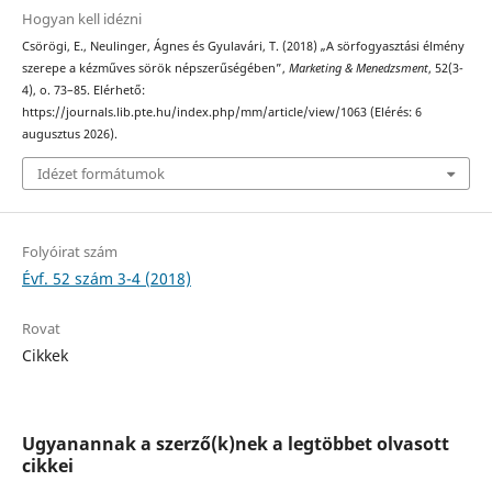
Hogyan kell idézni
Csörögi, E., Neulinger, Ágnes és Gyulavári, T. (2018) „A sörfogyasztási élmény
szerepe a kézműves sörök népszerűségében”,
Marketing & Menedzsment
, 52(3-
4), o. 73–85. Elérhető:
https://journals.lib.pte.hu/index.php/mm/article/view/1063 (Elérés: 6
augusztus 2026).
Idézet formátumok
Folyóirat szám
Évf. 52 szám 3-4 (2018)
Rovat
Cikkek
Ugyanannak a szerző(k)nek a legtöbbet olvasott
cikkei