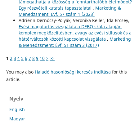
támogathatja a közösség a fenntarthatóbb életmódot?
Egy részvételi kutatás tapasztalatai
,
Marketing &
Menedzsment: Évf. 57 szám 1 (2023)
Adrienn Dernóczy-Polyák, Veronika Keller, Ida Ercsey,
Evési magatartás vizsgálata a DEBQ skála alapján
komplex megközelítésben, avagy az evési stílusok és a
háttérváltozók közötti kapcsolat vizsgálata
,
Marketing
& Menedzsment: Évf. 51 szám 3 (2017)
1
2
3
4
5
6
7
8
9
10
>
>>
You may also
Haladó hasonlósági keresés indítása
for this
article.
Nyelv
English
Magyar