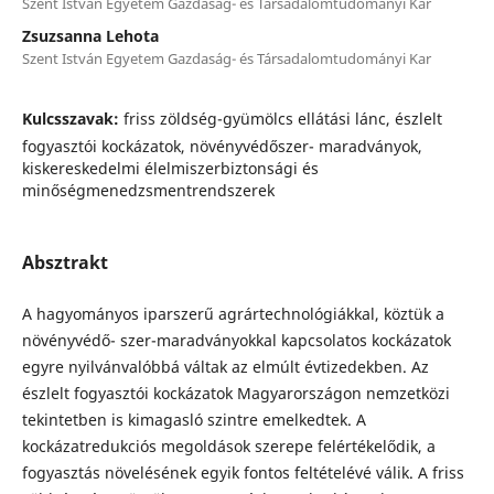
Szent István Egyetem Gazdaság- és Társadalomtudományi Kar
Zsuzsanna Lehota
Szent István Egyetem Gazdaság- és Társadalomtudományi Kar
Kulcsszavak:
friss zöldség-gyümölcs ellátási lánc, észlelt
fogyasztói kockázatok, növényvédőszer- maradványok,
kiskereskedelmi élelmiszerbiztonsági és
minőségmenedzsmentrendszerek
Absztrakt
A hagyományos iparszerű agrártechnológiákkal, köztük a
növényvédő- szer-maradványokkal kapcsolatos kockázatok
egyre nyilvánvalóbbá váltak az elmúlt évtizedekben. Az
észlelt fogyasztói kockázatok Magyarországon nemzetközi
tekintetben is kimagasló szintre emelkedtek. A
kockázatredukciós megoldások szerepe felértékelődik, a
fogyasztás növelésének egyik fontos feltételévé válik. A friss