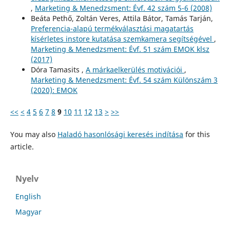
,
Marketing & Menedzsment: Évf. 42 szám 5-6 (2008)
Beáta Pethő, Zoltán Veres, Attila Bátor, Tamás Tarján,
Preferencia-alapú termékválasztási magatartás
kísérletes instore kutatása szemkamera segítségével
,
Marketing & Menedzsment: Évf. 51 szám EMOK klsz
(2017)
Dóra Tamasits ,
A márkaelkerülés motivációi
,
Marketing & Menedzsment: Évf. 54 szám Különszám 3
(2020): EMOK
<<
<
4
5
6
7
8
9
10
11
12
13
>
>>
You may also
Haladó hasonlósági keresés indítása
for this
article.
Nyelv
English
Magyar