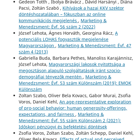
Gedeon Totth , Ibolya Brávácz , Dávid Harsányi , Diána
Pacsi, Zoltán Szabó ,
Kihívások a hazai KKV szektor
döntéshozatalában – fókuszban az online
kommunikációs megjelenés
,
Marketing &
Menedzsment: Évf. 56 szám 2 (2022)
József Lehota, Ágnes Horváth, Georgina Rácz,
A
potenciális LOHAS fogyasztók megjelenése
Magyarországon
,
Marketing & Menedzsment: Évf. 47
szám 4 (2013)
Gabriella Buda, Barbara Pethes, Manoliss Karajánnisz,
József Lehota,
Magyarországi lakosok nyitottsága a
megosztáson alapuló szolgáltatások iránt szocio-
demográfiai tényezők mentén
,
Marketing &
Menedzsment: Évf. 53 szám Különszám (2019): EMOK
Különszám
Zoltan Szabo, Oliver Bela Kovacs, Gabor Murai, Zsofia
Voros, Daniel Kehl,
An age-representative exploration
of pro-social behavior: human generosity-offerings,
expectations, and fairness
,
Marketing &
Menedzsment: Évf. 55 szám Különszám 2 (2021):
Időskori pénzügyi és befektetési döntések
Zsofia Voros, Zoltan Szabo, Zoltán Schepp, Daniel Kehl,
Oliver Bela Kovacs,
Effects of actual and perceived