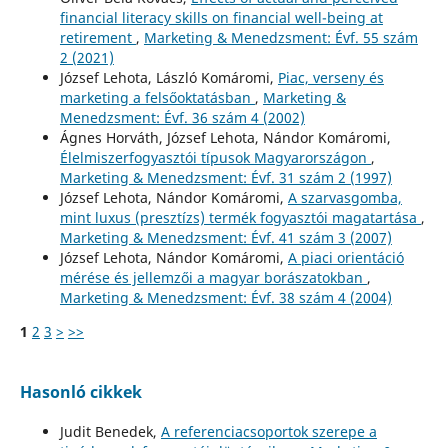
financial literacy skills on financial well-being at
retirement
,
Marketing & Menedzsment: Évf. 55 szám
2 (2021)
József Lehota, László Komáromi,
Piac, verseny és
marketing a felsőoktatásban
,
Marketing &
Menedzsment: Évf. 36 szám 4 (2002)
Ágnes Horváth, József Lehota, Nándor Komáromi,
Élelmiszerfogyasztói típusok Magyarországon
,
Marketing & Menedzsment: Évf. 31 szám 2 (1997)
József Lehota, Nándor Komáromi,
A szarvasgomba,
mint luxus (presztízs) termék fogyasztói magatartása
,
Marketing & Menedzsment: Évf. 41 szám 3 (2007)
József Lehota, Nándor Komáromi,
A piaci orientáció
mérése és jellemzői a magyar borászatokban
,
Marketing & Menedzsment: Évf. 38 szám 4 (2004)
1
2
3
>
>>
Hasonló cikkek
Judit Benedek,
A referenciacsoportok szerepe a