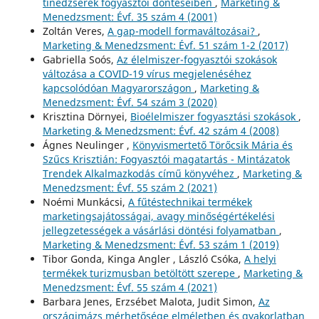
tinédzserek fogyasztói döntéseiben
,
Marketing &
Menedzsment: Évf. 35 szám 4 (2001)
Zoltán Veres,
A gap-modell formaváltozásai?
,
Marketing & Menedzsment: Évf. 51 szám 1-2 (2017)
Gabriella Soós,
Az élelmiszer-fogyasztói szokások
változása a COVID-19 vírus megjelenéséhez
kapcsolódóan Magyarországon
,
Marketing &
Menedzsment: Évf. 54 szám 3 (2020)
Krisztina Dörnyei,
Bioélelmiszer fogyasztási szokások
,
Marketing & Menedzsment: Évf. 42 szám 4 (2008)
Ágnes Neulinger ,
Könyvismertető Törőcsik Mária és
Szűcs Krisztián: Fogyasztói magatartás - Mintázatok
Trendek Alkalmazkodás című könyvéhez
,
Marketing &
Menedzsment: Évf. 55 szám 2 (2021)
Noémi Munkácsi,
A fűtéstechnikai termékek
marketingsajátosságai, avagy minőségértékelési
jellegzetességek a vásárlási döntési folyamatban
,
Marketing & Menedzsment: Évf. 53 szám 1 (2019)
Tibor Gonda, Kinga Angler , László Csóka,
A helyi
termékek turizmusban betöltött szerepe
,
Marketing &
Menedzsment: Évf. 55 szám 4 (2021)
Barbara Jenes, Erzsébet Malota, Judit Simon,
Az
országimázs mérhetősége elméletben és gyakorlatban