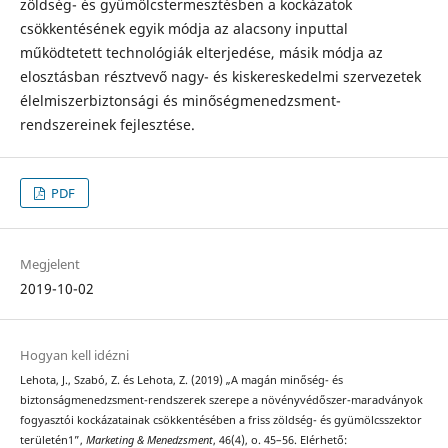
zöldség- és gyümölcstermesztésben a kockázatok
csökkentésének egyik módja az alacsony inputtal
működtetett technológiák elterjedése, másik módja az
elosztásban résztvevő nagy- és kiskereskedelmi szervezetek
élelmiszerbiztonsági és minőségmenedzsment-
rendszereinek fejlesztése.
PDF
Megjelent
2019-10-02
Hogyan kell idézni
Lehota, J., Szabó, Z. és Lehota, Z. (2019) „A magán minőség- és
biztonságmenedzsment-rendszerek szerepe a növényvédőszer-maradványok
fogyasztói kockázatainak csökkentésében a friss zöldség- és gyümölcsszektor
területén1”,
Marketing & Menedzsment
, 46(4), o. 45–56. Elérhető: