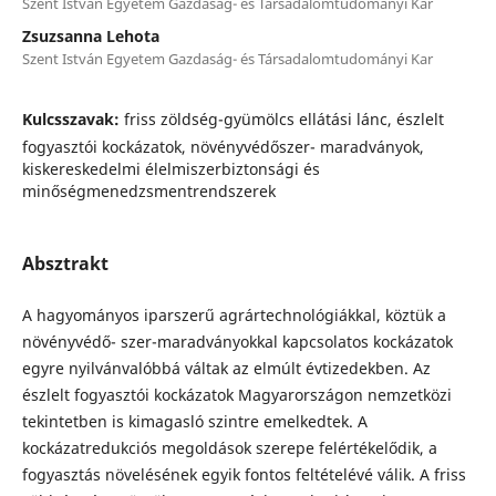
Szent István Egyetem Gazdaság- és Társadalomtudományi Kar
Zsuzsanna Lehota
Szent István Egyetem Gazdaság- és Társadalomtudományi Kar
Kulcsszavak:
friss zöldség-gyümölcs ellátási lánc, észlelt
fogyasztói kockázatok, növényvédőszer- maradványok,
kiskereskedelmi élelmiszerbiztonsági és
minőségmenedzsmentrendszerek
Absztrakt
A hagyományos iparszerű agrártechnológiákkal, köztük a
növényvédő- szer-maradványokkal kapcsolatos kockázatok
egyre nyilvánvalóbbá váltak az elmúlt évtizedekben. Az
észlelt fogyasztói kockázatok Magyarországon nemzetközi
tekintetben is kimagasló szintre emelkedtek. A
kockázatredukciós megoldások szerepe felértékelődik, a
fogyasztás növelésének egyik fontos feltételévé válik. A friss