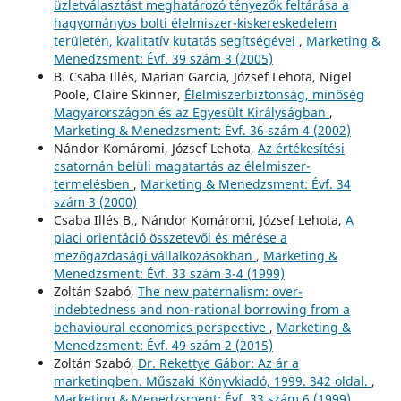
üzletválasztást meghatározó tényezők feltárása a
hagyományos bolti élelmiszer-kiskereskedelem
területén, kvalitatív kutatás segítségével
,
Marketing &
Menedzsment: Évf. 39 szám 3 (2005)
B. Csaba Illés, Marian Garcia, József Lehota, Nigel
Poole, Claire Skinner,
Élelmiszerbiztonság, minőség
Magyarországon és az Egyesült Királyságban
,
Marketing & Menedzsment: Évf. 36 szám 4 (2002)
Nándor Komáromi, József Lehota,
Az értékesítési
csatornán belüli magatartás az élelmiszer-
termelésben
,
Marketing & Menedzsment: Évf. 34
szám 3 (2000)
Csaba Illés B., Nándor Komáromi, József Lehota,
A
piaci orientáció összetevői és mérése a
mezőgazdasági vállalkozásokban
,
Marketing &
Menedzsment: Évf. 33 szám 3-4 (1999)
Zoltán Szabó,
The new paternalism: over-
indebtedness and non-rational borrowing from a
behavioural economics perspective
,
Marketing &
Menedzsment: Évf. 49 szám 2 (2015)
Zoltán Szabó,
Dr. Rekettye Gábor: Az ár a
marketingben. Műszaki Könyvkiadó, 1999. 342 oldal.
,
Marketing & Menedzsment: Évf. 33 szám 6 (1999)