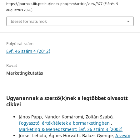
https://journals.lib.pte.hu/index.php/mm/article/view/377 (Elérés: 9
augusztus 2026).
Idézet formátumok
Folyóirat szám
Évf. 46 szám 4 (2012)
Rovat
Marketingkutatás
Ugyanannak a szerző(k)nek a legtöbbet olvasott
cikkei
János Papp, Nándor Komáromi, Zoltán Szabó,
Fogyasztói értékítéletek a bormarketingben
,
Marketing & Menedzsment: Évf. 36 szám 3 (2002)
József Lehota, Ágnes Horváth, Balázs Gyenge,
A vevői