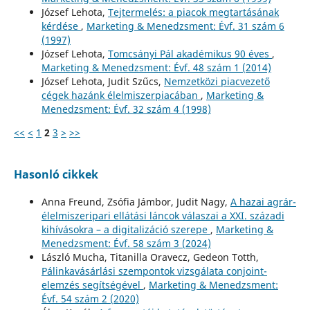
József Lehota,
Tejtermelés: a piacok megtartásának
kérdése
,
Marketing & Menedzsment: Évf. 31 szám 6
(1997)
József Lehota,
Tomcsányi Pál akadémikus 90 éves
,
Marketing & Menedzsment: Évf. 48 szám 1 (2014)
József Lehota, Judit Szűcs,
Nemzetközi piacvezető
cégek hazánk élelmiszerpiacában
,
Marketing &
Menedzsment: Évf. 32 szám 4 (1998)
<<
<
1
2
3
>
>>
Hasonló cikkek
Anna Freund, Zsófia Jámbor, Judit Nagy,
A hazai agrár-
élelmiszeripari ellátási láncok válaszai a XXI. századi
kihívásokra – a digitalizáció szerepe
,
Marketing &
Menedzsment: Évf. 58 szám 3 (2024)
László Mucha, Titanilla Oravecz, Gedeon Totth,
Pálinkavásárlási szempontok vizsgálata conjoint-
elemzés segítségével
,
Marketing & Menedzsment:
Évf. 54 szám 2 (2020)