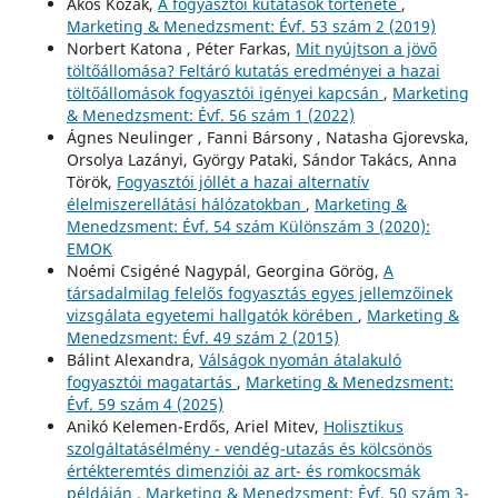
Ákos Kozák,
A fogyasztói kutatások története
,
Marketing & Menedzsment: Évf. 53 szám 2 (2019)
Norbert Katona , Péter Farkas,
Mit nyújtson a jövő
töltőállomása? Feltáró kutatás eredményei a hazai
töltőállomások fogyasztói igényei kapcsán
,
Marketing
& Menedzsment: Évf. 56 szám 1 (2022)
Ágnes Neulinger , Fanni Bársony , Natasha Gjorevska,
Orsolya Lazányi, György Pataki, Sándor Takács, Anna
Török,
Fogyasztói jóllét a hazai alternatív
élelmiszerellátási hálózatokban
,
Marketing &
Menedzsment: Évf. 54 szám Különszám 3 (2020):
EMOK
Noémi Csigéné Nagypál, Georgina Görög,
A
társadalmilag felelős fogyasztás egyes jellemzőinek
vizsgálata egyetemi hallgatók körében
,
Marketing &
Menedzsment: Évf. 49 szám 2 (2015)
Bálint Alexandra,
Válságok nyomán átalakuló
fogyasztói magatartás
,
Marketing & Menedzsment:
Évf. 59 szám 4 (2025)
Anikó Kelemen-Erdős, Ariel Mitev,
Holisztikus
szolgáltatásélmény - vendég-utazás és kölcsönös
értékteremtés dimenziói az art- és romkocsmák
példáján
,
Marketing & Menedzsment: Évf. 50 szám 3-