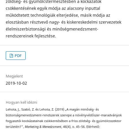
zöldség- és gyümölcstermesztésben a kockázatok
csökkentésének egyik módja az alacsony inputtal
működtetett technológiák elterjedése, másik módja az
elosztásban résztvevő nagy- és kiskereskedelmi szervezetek
élelmiszerbiztonsági és minőségmenedzsment-
rendszereinek fejlesztése.
PDF
Megjelent
2019-10-02
Hogyan kell idézni
Lehota, J., Szabó, Z. és Lehota, Z. (2019) „A magán minőség- és
biztonságmenedzsment-rendszerek szerepe a növényvédőszer-maradványok
fogyasztói kockázatainak csökkentésében a friss zöldség- és gyümölcsszektor
területén1”,
Marketing & Menedzsment
, 46(4), o. 45–56. Elérhető: