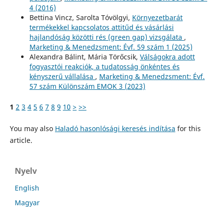
4 (2016)
Bettina Vincz, Sarolta Tóvölgyi,
Környezetbarát
termékekkel kapcsolatos attitűd és vásárlási
hajlandóság közötti rés (green gap) vizsgálata
,
Marketing & Menedzsment: Évf. 59 szám 1 (2025)
Alexandra Bálint, Mária Törőcsik,
Válságokra adott
fogyasztói reakciók, a tudatosság önkéntes és
kényszerű vállalása
,
Marketing & Menedzsment: Évf.
57 szám Különszám EMOK 3 (2023)
1
2
3
4
5
6
7
8
9
10
>
>>
You may also
Haladó hasonlósági keresés indítása
for this
article.
Nyelv
English
Magyar