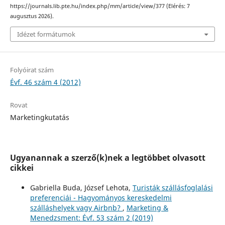
https://journals.lib.pte.hu/index.php/mm/article/view/377 (Elérés: 7
augusztus 2026).
Idézet formátumok
Folyóirat szám
Évf. 46 szám 4 (2012)
Rovat
Marketingkutatás
Ugyanannak a szerző(k)nek a legtöbbet olvasott
cikkei
Gabriella Buda, József Lehota,
Turisták szállásfoglalási
preferenciái - Hagyományos kereskedelmi
szálláshelyek vagy Airbnb?
,
Marketing &
Menedzsment: Évf. 53 szám 2 (2019)