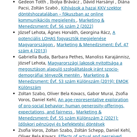
Gedeon Totth , Ibolya Brávácz , Dávid Harsányi , Diána
Pacsi, Zoltán Szabó ,
Kihívások a hazai KKV szektor
döntéshozatalában – fókuszban az online
kommunikációs megjelenés
,
Marketing &
Menedzsment: Évf. 56 szám 2 (2022)
József Lehota, Ágnes Horváth, Georgina Rácz,
A
potenciális LOHAS fogyasztók megjelenése
Magyarországon
,
Marketing & Menedzsment: Évf. 47
szám 4 (2013)
Gabriella Buda, Barbara Pethes, Manoliss Karajánnisz,
József Lehota,
Magyarországi lakosok nyitottsága a
megosztáson alapuló szolgáltatások iránt szocio-
demográfiai tényezők mentén
,
Marketing &
Menedzsment: Évf. 53 szám Különszám (2019): EMOK
Különszám
Zoltan Szabo, Oliver Bela Kovacs, Gabor Murai, Zsofia
Voros, Daniel Kehl,
An age-representative exploration
of pro-social behavior: human generosity-offerings,
expectations, and fairness
,
Marketing &
Menedzsment: Évf. 55 szám Különszám 2 (2021):
Időskori pénzügyi és befektetési döntések
Zsofia Voros, Zoltan Szabo, Zoltán Schepp, Daniel Kehl,
Oliver Bela Kovacs,
Effects of actual and perceived