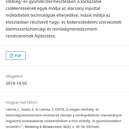
zöldség- és gyümölcstermesztésben a kockázatok
csökkentésének egyik módja az alacsony inputtal
működtetett technológiák elterjedése, másik módja az
elosztásban résztvevő nagy- és kiskereskedelmi szervezetek
élelmiszerbiztonsági és minőségmenedzsment-
rendszereinek fejlesztése.
PDF
Megjelent
2019-10-02
Hogyan kell idézni
Lehota, J., Szabó, Z. és Lehota, Z. (2019) „A magán minőség- és
biztonságmenedzsment-rendszerek szerepe a növényvédőszer-maradványok
fogyasztói kockázatainak csökkentésében a friss zöldség- és gyümölcsszektor
területén1”,
Marketing & Menedzsment
, 46(4), o. 45–56. Elérhető: