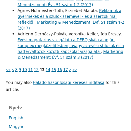
Menedzsment: Évf. 51 szám 1-2 (2017)
Ágnes Hofmeister-Tóth, Erzsébet Malota,
Reklámok a
gyermekek és a szülők szemével - és a szerzők mai
reflexiói
,
Marketing & Menedzsment: Évf. 51 szám 1-2
(2017)
Adrienn Dernóczy-Polyák, Veronika Keller, Ida Ercsey,
Evési magatartás vizsgálata a DEBQ skála alapján
komplex megközelítésben, avagy az evési stílusok és a
háttérváltozók közötti kapcsolat vizsgálata
,
Marketing
& Menedzsment: Évf. 51 szám 3 (2017)
<<
<
8
9
10
11
12
13
14
15
16
17
>
>>
You may also
Haladó hasonlósági keresés indítása
for this
article.
Nyelv
English
Magyar