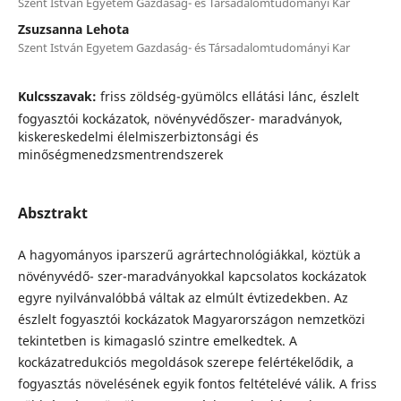
Szent István Egyetem Gazdaság- és Társadalomtudományi Kar
Zsuzsanna Lehota
Szent István Egyetem Gazdaság- és Társadalomtudományi Kar
Kulcsszavak:
friss zöldség-gyümölcs ellátási lánc, észlelt
fogyasztói kockázatok, növényvédőszer- maradványok,
kiskereskedelmi élelmiszerbiztonsági és
minőségmenedzsmentrendszerek
Absztrakt
A hagyományos iparszerű agrártechnológiákkal, köztük a
növényvédő- szer-maradványokkal kapcsolatos kockázatok
egyre nyilvánvalóbbá váltak az elmúlt évtizedekben. Az
észlelt fogyasztói kockázatok Magyarországon nemzetközi
tekintetben is kimagasló szintre emelkedtek. A
kockázatredukciós megoldások szerepe felértékelődik, a
fogyasztás növelésének egyik fontos feltételévé válik. A friss