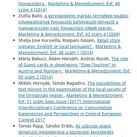
fogyasztásra
,
Marketing & Menedzsment: Évf. 48
szám 4 (2014)
Zsófia Balló,
A kereskedelmi márkás termékek további
növekedésének fogyasztói befolyásoló tényezői a
magyarországi napi fogyasztási cikkek piacán
,
Marketing & Menedzsment: Évf. 43 szám 4 (2009)
Shelja Jose Kuruvilla, Roopam Gosain,
Retail store
signage: English or local language?
,
Marketing &
Menedzsment: Évf. 48 szám 1 (2014)
Márta Bakucz, Ádám Horváth, András Bozóti,
The role
of Guest-cards in developing “Slow Tourism” in
Austria and Hungary
,
Marketing & Menedzsment: Évf.
50 szám 2 (2016)
Miklós Hornyák, Tamás Ragadics,
The possibilities of
text mining in the examination of the local society of
the Ormánság region
,
Marketing & Menedzsment:
Évf. 51 szám Spec.issue (2017): International
Interdisciplinary Conference on Consumption
Experiences and Perspectives in Central European
Context 2017
Tamás Papp, Sándor Erdős,
Az utánzás-alapú
dimenzió megjelenése a közösségi kereskedés