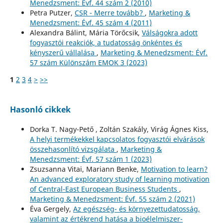
Menedzsment: Évf. 44 szám 2 (2010)
Petra Putzer,
CSR - Merre tovább?
,
Marketing &
Menedzsment: Évf. 45 szám 4 (2011)
Alexandra Bálint, Mária Törőcsik,
Válságokra adott
fogyasztói reakciók, a tudatosság önkéntes és
kényszerű vállalása
,
Marketing & Menedzsment: Évf.
57 szám Különszám EMOK 3 (2023)
1
2
3
4
>
>>
Hasonló cikkek
Dorka T. Nagy-Pető , Zoltán Szakály, Virág Ágnes Kiss,
A helyi termékekkel kapcsolatos fogyasztói elvárások
összehasonlító vizsgálata
,
Marketing &
Menedzsment: Évf. 57 szám 1 (2023)
Zsuzsanna Vitai, Mariann Benke,
Motivation to learn?
An advanced exploratory study of learning motivation
of Central-East European Business Students
,
Marketing & Menedzsment: Évf. 55 szám 2 (2021)
Éva Gergely,
Az egészség- és környezettudatosság,
valamint az értékrend hatása a bioélelmiszer-