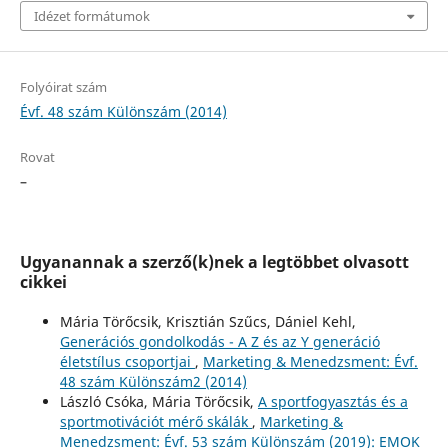
Idézet formátumok
Folyóirat szám
Évf. 48 szám Különszám (2014)
Rovat
–
Ugyanannak a szerző(k)nek a legtöbbet olvasott
cikkei
Mária Törőcsik, Krisztián Szűcs, Dániel Kehl,
Generációs gondolkodás - A Z és az Y generáció
életstílus csoportjai
,
Marketing & Menedzsment: Évf.
48 szám Különszám2 (2014)
László Csóka, Mária Törőcsik,
A sportfogyasztás és a
sportmotivációt mérő skálák
,
Marketing &
Menedzsment: Évf. 53 szám Különszám (2019): EMOK