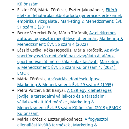
Különszám
Eszter Pál, Mária Törőcsik, Eszter Jakopánecz,
Eltérő
életkori lehatárolásokból adódó generációk értékeinek
empirikus vizsgálata
,
Marketing & Menedzsment: Évf.
51 szám 3 (2017)
Bence Vereckei-Poór, Mária Törőcsik,
Az elektromos
autózás fogyasztói megítélése, dilemmái
,
Marketing &
Menedzsment: Évf. 56 szám 4 (2022)
László Csóka, Réka Hegedüs, Mária Törőcsik,
Az aktív
sportfogyasztás motivációinak vizsgálata általános
sportmotivációt mérő skála kialakításával
,
Marketing
& Menedzsment: Évf. 55 szám Különszám 1. (2021):
EMOK
Mária Törőcsik,
A vásárlási döntések típusai
,
Marketing & Menedzsment: Évf. 29 szám 6 (1995)
Petra Putzer, Edit Bányai,
A CSR egyik lehetséges
jövője, a társadalmi vállalkozó és a társadalmi
vállalkozói attitűd mérése
,
Marketing &
Menedzsment: Évf. 53 szám Különszám (2019): EMOK
Különszám
Mária Törőcsik, Eszter Jakopánecz,
A fogyasztói
ellenállást kiváltó termékek
,
Marketing &