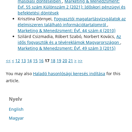
másolási döntéseiben
,
Marketing & Menedzsment:
Évf. 55 szám Különszám 2 (2021): Időskori pénzügyi és
befektetési döntések
Krisztina Dörnyei,
Fogyasztói magatartásvizsgálatok az
élelmiszeren található információtartalomról
,
Marketing & Menedzsment: Évf. 44 szám 4 (2010)
Szilárd Csizmadia, Róbert Szabó, Norbert Kovács,
Az
idős fogyasztók és a tévéreklámok Magyarországon
,
Marketing & Menedzsment: Évf. 49 szám 3 (2015)
<<
<
12
13
14
15
16
17
18
19
20
21
>
>>
You may also
Haladó hasonlósági keresés indítása
for this
article.
Nyelv
English
Magyar