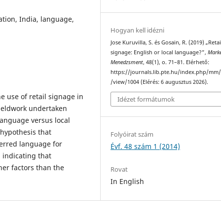
ation, India, language,
Hogyan kell idézni
Jose Kuruvilla, S. és Gosain, R. (2019) „Retai
signage: English or local language?”,
Marke
Menedzsment
, 48(1), o. 71–81. Elérhető:
https://journals.lib.pte.hu/index.php/mm/
/view/1004 (Elérés: 6 augusztus 2026).
he use of retail signage in
Idézet formátumok
fieldwork undertaken
language versus local
 hypothesis that
Folyóirat szám
ferred language for
Évf. 48 szám 1 (2014)
, indicating that
er factors than the
Rovat
In English