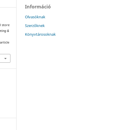
Információ
Olvasóknak
Szerzőknek
l store
ting &
Könyvtárosoknak
article