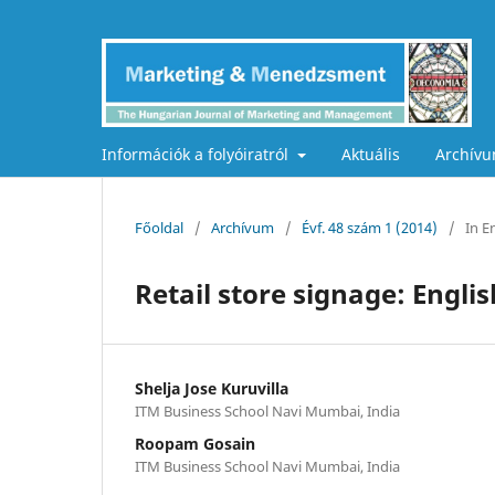
Információk a folyóiratról
Aktuális
Archív
Főoldal
/
Archívum
/
Évf. 48 szám 1 (2014)
/
In E
Retail store signage: Engli
Shelja Jose Kuruvilla
ITM Business School Navi Mumbai, India
Roopam Gosain
ITM Business School Navi Mumbai, India