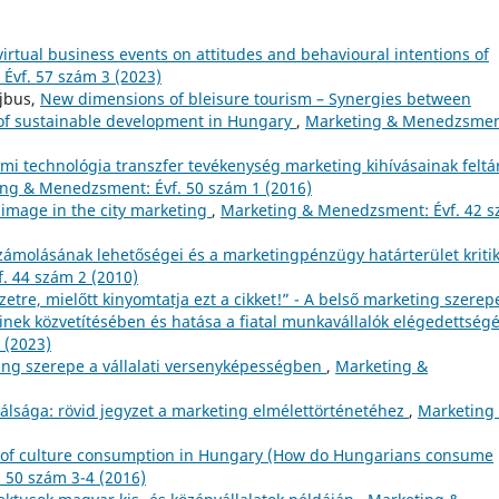
 virtual business events on attitudes and behavioural intentions of
Évf. 57 szám 3 (2023)
ujbus,
New dimensions of bleisure tourism – Synergies between
t of sustainable development in Hungary
,
Marketing & Menedzsmen
mi technológia transzfer tevékenység marketing kihívásainak feltá
ng & Menedzsment: Évf. 50 szám 1 (2016)
 image in the city marketing
,
Marketing & Menedzsment: Évf. 42 
zámolásának lehetőségei és a marketingpénzügy határterület kriti
. 44 szám 2 (2010)
etre, mielőtt kinyomtatja ezt a cikket!” - A belső marketing szerep
inek közvetítésében és hatása a fiatal munkavállalók elégedettség
 (2023)
ing szerepe a vállalati versenyképességben
,
Marketing &
álsága: rövid jegyzet a marketing elmélettörténetéhez
,
Marketing
of culture consumption in Hungary (How do Hungarians consume
 50 szám 3-4 (2016)