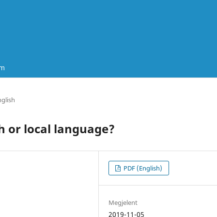
um
nglish
sh or local language?
PDF (English)
Megjelent
2019-11-05