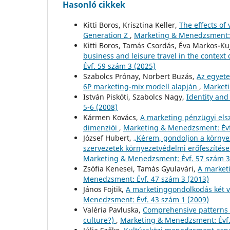
Hasonló cikkek
Kitti Boros, Krisztina Keller,
The effects of
Generation Z
,
Marketing & Menedzsment: 
Kitti Boros, Tamás Csordás, Éva Markos-K
business and leisure travel in the contex
Évf. 59 szám 3 (2025)
Szabolcs Prónay, Norbert Buzás,
Az egyete
6P marketing-mix modell alapján
,
Marketi
István Piskóti, Szabolcs Nagy,
Identity and
5-6 (2008)
Kármen Kovács,
A marketing pénzügyi els
dimenziói
,
Marketing & Menedzsment: Évf
József Hubert,
„Kérem, gondoljon a környez
szervezetek környezetvédelmi erőfeszítése
Marketing & Menedzsment: Évf. 57 szám 3
Zsófia Kenesei, Tamás Gyulavári,
A market
Menedzsment: Évf. 47 szám 3 (2013)
János Fojtik,
A marketinggondolkodás két v
Menedzsment: Évf. 43 szám 1 (2009)
Valéria Pavluska,
Comprehensive patterns 
culture?)
,
Marketing & Menedzsment: Évf.