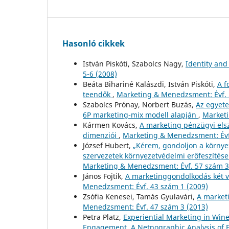
Hasonló cikkek
István Piskóti, Szabolcs Nagy,
Identity and
5-6 (2008)
Beáta Bihariné Kalászdi, István Piskóti,
A f
teendők
,
Marketing & Menedzsment: Évf. 
Szabolcs Prónay, Norbert Buzás,
Az egyete
6P marketing-mix modell alapján
,
Marketi
Kármen Kovács,
A marketing pénzügyi els
dimenziói
,
Marketing & Menedzsment: Évf
József Hubert,
„Kérem, gondoljon a környez
szervezetek környezetvédelmi erőfeszítése
Marketing & Menedzsment: Évf. 57 szám 3
János Fojtik,
A marketinggondolkodás két v
Menedzsment: Évf. 43 szám 1 (2009)
Zsófia Kenesei, Tamás Gyulavári,
A market
Menedzsment: Évf. 47 szám 3 (2013)
Petra Platz,
Experiential Marketing in Win
Engagement. A Netnographic Analysis of 