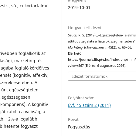
zsír-, só-, cukortartalmú
2019-10-01
Hogyan kell idézni
Szűcs, R. S. (2019) „»Egészségtelen« élelmi
attitűdvizsgálata a fiatalok szegmensében”
Marketing & Menedzsment
, 45(2), o. 60–66.
ívebben foglalkozik az
Elérhető:
https://journals.lib.pte.hu/index.php/mm/
asági, marketing- és
/view/567 (Elérés: 6 augusztus 2026).
 magába foglaló kérdőíves
nsét (kognitív, affektiv,
Idézet formátumok
iszerek esetében. A
z ún. egészségtelen
k egészségesen
Folyóirat szám
iv komponens). A kognitív
Évf. 45 szám 2 (2011)
át cáfolja a valóság, a
kb. 12%-a legalább
Rovat
b hetente fogyaszt
Fogyasztás