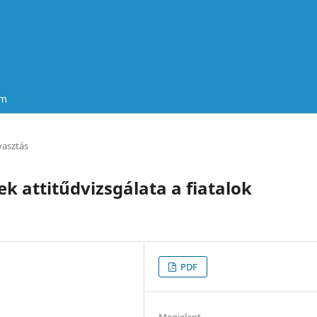
um
asztás
k attitűdvizsgálata a fiatalok
PDF
Megjelent