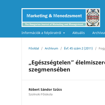
Információk a folyóiratról
Aktuális
Archív
Főoldal
/
Archívum
/
Évf. 45 szám 2 (2011)
/
Fogy
„Egészségtelen” élelmiszere
szegmensében
Róbert Sándor Szűcs
Szolnoki Főiskola