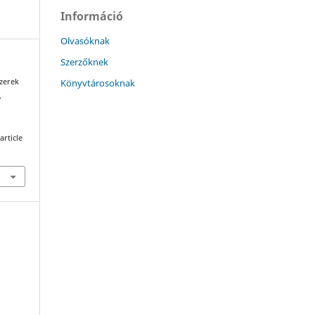
Információ
Olvasóknak
Szerzőknek
Könyvtárosoknak
szerek
,
article