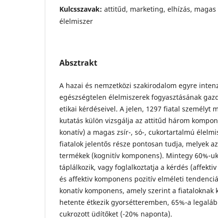
Kulcsszavak:
attitűd, marketing, elhízás, magas 
élelmiszer
Absztrakt
A hazai és nemzetközi szakirodalom egyre intenz
egészségtelen élelmiszerek fogyasztásának gazd
etikai kérdéseivel. A jelen, 1297 fiatal személyt
kutatás külön vizsgálja az attitűd három kompone
konatív) a magas zsír-, só-, cukortartalmú élelm
fiatalok jelentős része pontosan tudja, melyek a
termékek (kognitív komponens). Mintegy 60%-u
táplálkozik, vagy foglalkoztatja a kérdés (affekt
és affektiv komponens pozitív elméleti tendenciáj
konatív komponens, amely szerint a fiataloknak 
hetente étkezik gyorsétteremben, 65%-a legaláb
cukrozott üdítőket (-20% naponta).