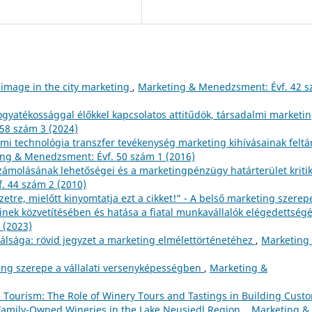
 image in the city marketing
,
Marketing & Menedzsment: Évf. 42 
ogyatékossággal élőkkel kapcsolatos attitűdök, társadalmi marketi
58 szám 3 (2024)
mi technológia transzfer tevékenység marketing kihívásainak feltá
ng & Menedzsment: Évf. 50 szám 1 (2016)
zámolásának lehetőségei és a marketingpénzügy határterület kriti
. 44 szám 2 (2010)
etre, mielőtt kinyomtatja ezt a cikket!” - A belső marketing szerep
inek közvetítésében és hatása a fiatal munkavállalók elégedettség
 (2023)
álsága: rövid jegyzet a marketing elmélettörténetéhez
,
Marketing
ing szerepe a vállalati versenyképességben
,
Marketing &
e Tourism: The Role of Winery Tours and Tastings in Building Cust
Family-Owned Wineries in the Lake Neusiedl Region.
,
Marketing &