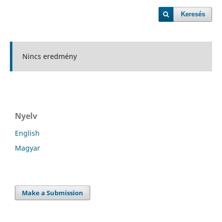
Keresés
Nincs eredmény
Nyelv
English
Magyar
Make a Submission