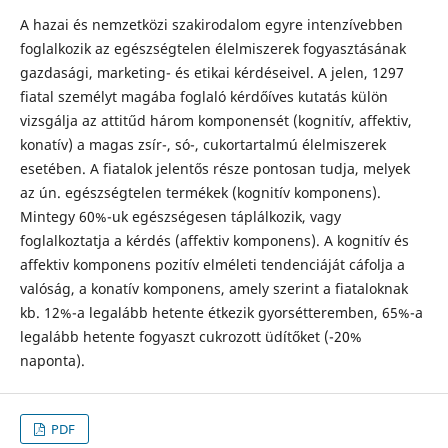
A hazai és nemzetközi szakirodalom egyre intenzívebben
foglalkozik az egészségtelen élelmiszerek fogyasztásának
gazdasági, marketing- és etikai kérdéseivel. A jelen, 1297
fiatal személyt magába foglaló kérdőíves kutatás külön
vizsgálja az attitűd három komponensét (kognitív, affektiv,
konatív) a magas zsír-, só-, cukortartalmú élelmiszerek
esetében. A fiatalok jelentős része pontosan tudja, melyek
az ún. egészségtelen termékek (kognitív komponens).
Mintegy 60%-uk egészségesen táplálkozik, vagy
foglalkoztatja a kérdés (affektiv komponens). A kognitív és
affektiv komponens pozitív elméleti tendenciáját cáfolja a
valóság, a konatív komponens, amely szerint a fiataloknak
kb. 12%-a legalább hetente étkezik gyorsétteremben, 65%-a
legalább hetente fogyaszt cukrozott üdítőket (-20%
naponta).
PDF