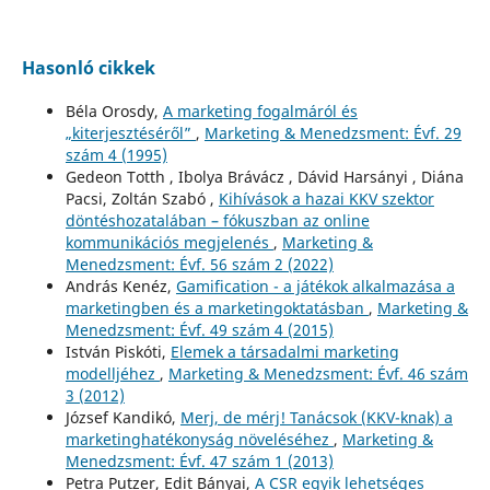
Hasonló cikkek
Béla Orosdy,
A marketing fogalmáról és
„kiterjesztéséről”
,
Marketing & Menedzsment: Évf. 29
szám 4 (1995)
Gedeon Totth , Ibolya Brávácz , Dávid Harsányi , Diána
Pacsi, Zoltán Szabó ,
Kihívások a hazai KKV szektor
döntéshozatalában – fókuszban az online
kommunikációs megjelenés
,
Marketing &
Menedzsment: Évf. 56 szám 2 (2022)
András Kenéz,
Gamification - a játékok alkalmazása a
marketingben és a marketingoktatásban
,
Marketing &
Menedzsment: Évf. 49 szám 4 (2015)
István Piskóti,
Elemek a társadalmi marketing
modelljéhez
,
Marketing & Menedzsment: Évf. 46 szám
3 (2012)
József Kandikó,
Merj, de mérj! Tanácsok (KKV-knak) a
marketinghatékonyság növeléséhez
,
Marketing &
Menedzsment: Évf. 47 szám 1 (2013)
Petra Putzer, Edit Bányai,
A CSR egyik lehetséges