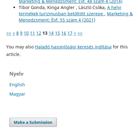
Marketing & Menedzsment: Évf. 48 szám 4 (2014)
Tibor Gonda, Kinga Angler , László Csóka,
A helyi
termékek turizmusban betöltött szerepe
,
Marketing &
Menedzsment: Évf. 55 szám 4 (2021)
<<
<
8
9
10
11
12
13
14
15
16
17
>
>>
You may also
Haladó hasonlósági keresés indítása
for this
article.
Nyelv
English
Magyar
Make a Submission