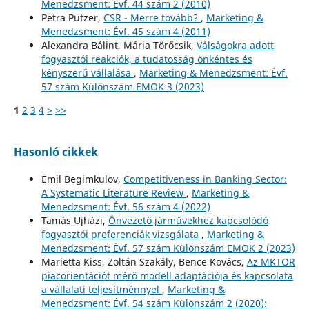
Menedzsment: Évf. 44 szám 2 (2010)
Petra Putzer,
CSR - Merre tovább?
,
Marketing &
Menedzsment: Évf. 45 szám 4 (2011)
Alexandra Bálint, Mária Törőcsik,
Válságokra adott
fogyasztói reakciók, a tudatosság önkéntes és
kényszerű vállalása
,
Marketing & Menedzsment: Évf.
57 szám Különszám EMOK 3 (2023)
1
2
3
4
>
>>
Hasonló cikkek
Emil Begimkulov,
Competitiveness in Banking Sector:
A Systematic Literature Review
,
Marketing &
Menedzsment: Évf. 56 szám 4 (2022)
Tamás Ujházi,
Önvezető járművekhez kapcsolódó
fogyasztói preferenciák vizsgálata
,
Marketing &
Menedzsment: Évf. 57 szám Különszám EMOK 2 (2023)
Marietta Kiss, Zoltán Szakály, Bence Kovács,
Az MKTOR
piacorientációt mérő modell adaptációja és kapcsolata
a vállalati teljesítménnyel
,
Marketing &
Menedzsment: Évf. 54 szám Különszám 2 (2020):