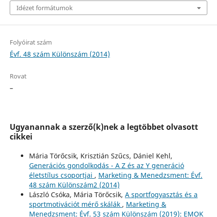
Idézet formátumok
Folyóirat szám
Évf. 48 szám Különszám (2014)
Rovat
–
Ugyanannak a szerző(k)nek a legtöbbet olvasott
cikkei
Mária Törőcsik, Krisztián Szűcs, Dániel Kehl,
Generációs gondolkodás - A Z és az Y generáció
életstílus csoportjai
,
Marketing & Menedzsment: Évf.
48 szám Különszám2 (2014)
László Csóka, Mária Törőcsik,
A sportfogyasztás és a
sportmotivációt mérő skálák
,
Marketing &
Menedzsment: Évf. 53 szám Különszám (2019): EMOK