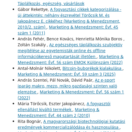
Táplálkozás, egészség, vásárlások
Gábor Rekettye,
A fogyasztási cikkek kategorizálása -
új áttekintés: néhány észrevétel Törőcsik M. és
Jakopánecz E. cikkéhez (Marketing & Menedzsment,
2010/2. szám)
,
Marketing & Menedzsment: Évf. 45
szám 1 (2011)
András Fehér, Bence Kovács, Henrietta Mónika Boros ,
Zoltán Szakály ,
Az egészséges táplálkozás szubjektív
megítélése az egyetemisták online és offline
információkereső magatartását illetően
,
Marketing &
Menedzsment: Évf. 56 szám EMOK Különszám (2022)
Antal-Molnár Nikolett,
Bitcoin-buborékok kialakulása
,
Marketing & Menedzsment: Évf. 59 szám 3 (2025)
András Szentei, Pál Novák, Dávid Paár,
Az e-sport
iparág makro, mezo, mikro gazdasági szinten való
elemzése
,
Marketing & Menedzsment: Évf. 56 szám 1
(2022)
Mária Törőcsik, Eszter Jakopánecz,
A fogyasztói
ellenállást kiváltó termékek
,
Marketing &
Menedzsment: Évf. 44 szám 2 (2010)
Rita Bognár,
A magyarországi biotechnológiai kutatási
eredmények kommercializálódása és hasznosulása
,