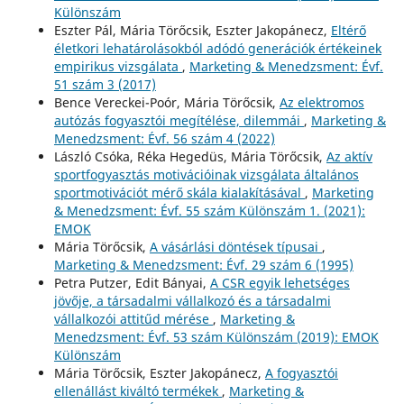
Különszám
Eszter Pál, Mária Törőcsik, Eszter Jakopánecz,
Eltérő
életkori lehatárolásokból adódó generációk értékeinek
empirikus vizsgálata
,
Marketing & Menedzsment: Évf.
51 szám 3 (2017)
Bence Vereckei-Poór, Mária Törőcsik,
Az elektromos
autózás fogyasztói megítélése, dilemmái
,
Marketing &
Menedzsment: Évf. 56 szám 4 (2022)
László Csóka, Réka Hegedüs, Mária Törőcsik,
Az aktív
sportfogyasztás motivációinak vizsgálata általános
sportmotivációt mérő skála kialakításával
,
Marketing
& Menedzsment: Évf. 55 szám Különszám 1. (2021):
EMOK
Mária Törőcsik,
A vásárlási döntések típusai
,
Marketing & Menedzsment: Évf. 29 szám 6 (1995)
Petra Putzer, Edit Bányai,
A CSR egyik lehetséges
jövője, a társadalmi vállalkozó és a társadalmi
vállalkozói attitűd mérése
,
Marketing &
Menedzsment: Évf. 53 szám Különszám (2019): EMOK
Különszám
Mária Törőcsik, Eszter Jakopánecz,
A fogyasztói
ellenállást kiváltó termékek
,
Marketing &