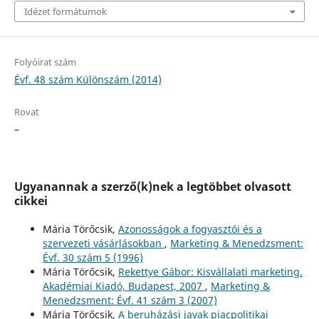
Idézet formátumok
Folyóirat szám
Évf. 48 szám Különszám (2014)
Rovat
–
Ugyanannak a szerző(k)nek a legtöbbet olvasott
cikkei
Mária Törőcsik,
Azonosságok a fogyasztói és a
szervezeti vásárlásokban
,
Marketing & Menedzsment:
Évf. 30 szám 5 (1996)
Mária Törőcsik,
Rekettye Gábor: Kisvállalati marketing.
Akadémiai Kiadó, Budapest, 2007
,
Marketing &
Menedzsment: Évf. 41 szám 3 (2007)
Mária Törőcsik,
A beruházási javak piacpolitikai