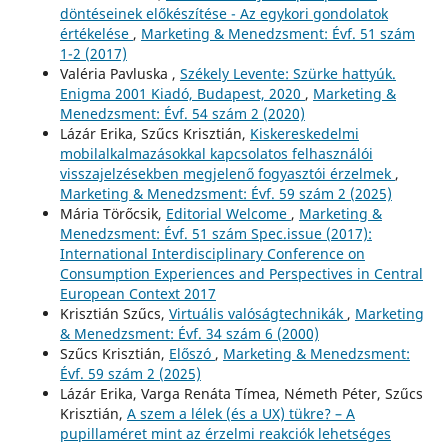
döntéseinek előkészítése - Az egykori gondolatok
értékelése
,
Marketing & Menedzsment: Évf. 51 szám
1-2 (2017)
Valéria Pavluska ,
Székely Levente: Szürke hattyúk.
Enigma 2001 Kiadó, Budapest, 2020
,
Marketing &
Menedzsment: Évf. 54 szám 2 (2020)
Lázár Erika, Szűcs Krisztián,
Kiskereskedelmi
mobilalkalmazásokkal kapcsolatos felhasználói
visszajelzésekben megjelenő fogyasztói érzelmek
,
Marketing & Menedzsment: Évf. 59 szám 2 (2025)
Mária Törőcsik,
Editorial Welcome
,
Marketing &
Menedzsment: Évf. 51 szám Spec.issue (2017):
International Interdisciplinary Conference on
Consumption Experiences and Perspectives in Central
European Context 2017
Krisztián Szűcs,
Virtuális valóságtechnikák
,
Marketing
& Menedzsment: Évf. 34 szám 6 (2000)
Szűcs Krisztián,
Előszó
,
Marketing & Menedzsment:
Évf. 59 szám 2 (2025)
Lázár Erika, Varga Renáta Tímea, Németh Péter, Szűcs
Krisztián,
A szem a lélek (és a UX) tükre? – A
pupillaméret mint az érzelmi reakciók lehetséges