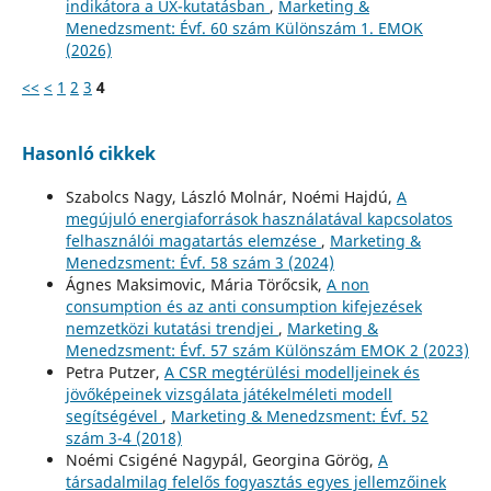
indikátora a UX-kutatásban
,
Marketing &
Menedzsment: Évf. 60 szám Különszám 1. EMOK
(2026)
<<
<
1
2
3
4
Hasonló cikkek
Szabolcs Nagy, László Molnár, Noémi Hajdú,
A
megújuló energiaforrások használatával kapcsolatos
felhasználói magatartás elemzése
,
Marketing &
Menedzsment: Évf. 58 szám 3 (2024)
Ágnes Maksimovic, Mária Törőcsik,
A non
consumption és az anti consumption kifejezések
nemzetközi kutatási trendjei
,
Marketing &
Menedzsment: Évf. 57 szám Különszám EMOK 2 (2023)
Petra Putzer,
A CSR megtérülési modelljeinek és
jövőképeinek vizsgálata játékelméleti modell
segítségével
,
Marketing & Menedzsment: Évf. 52
szám 3-4 (2018)
Noémi Csigéné Nagypál, Georgina Görög,
A
társadalmilag felelős fogyasztás egyes jellemzőinek