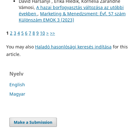
Dávid Harsányi , Erika Hlédik, Kornélia Zarándné
Vámosi,
A hazai borfogyasztás változása az utóbbi
években
,
Marketing & Menedzsment: Évf. 57 szám
Különszám EMOK 3 (2023)
1
2
3
4
5
6
7
8
9
10
>
>>
You may also
Haladó hasonlósági keresés indítása
for this
article.
Nyelv
English
Magyar
Make a Submission