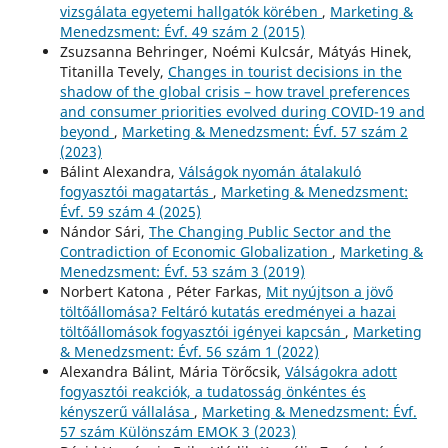
vizsgálata egyetemi hallgatók körében
,
Marketing &
Menedzsment: Évf. 49 szám 2 (2015)
Zsuzsanna Behringer, Noémi Kulcsár, Mátyás Hinek,
Titanilla Tevely,
Changes in tourist decisions in the
shadow of the global crisis – how travel preferences
and consumer priorities evolved during COVID-19 and
beyond
,
Marketing & Menedzsment: Évf. 57 szám 2
(2023)
Bálint Alexandra,
Válságok nyomán átalakuló
fogyasztói magatartás
,
Marketing & Menedzsment:
Évf. 59 szám 4 (2025)
Nándor Sári,
The Changing Public Sector and the
Contradiction of Economic Globalization
,
Marketing &
Menedzsment: Évf. 53 szám 3 (2019)
Norbert Katona , Péter Farkas,
Mit nyújtson a jövő
töltőállomása? Feltáró kutatás eredményei a hazai
töltőállomások fogyasztói igényei kapcsán
,
Marketing
& Menedzsment: Évf. 56 szám 1 (2022)
Alexandra Bálint, Mária Törőcsik,
Válságokra adott
fogyasztói reakciók, a tudatosság önkéntes és
kényszerű vállalása
,
Marketing & Menedzsment: Évf.
57 szám Különszám EMOK 3 (2023)