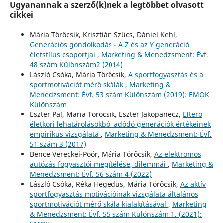
Ugyanannak a szerző(k)nek a legtöbbet olvasott
cikkei
Mária Törőcsik, Krisztián Szűcs, Dániel Kehl,
Generációs gondolkodás - A Z és az Y generáció
életstílus csoportjai
,
Marketing & Menedzsment: Évf.
48 szám Különszám2 (2014)
László Csóka, Mária Törőcsik,
A sportfogyasztás és a
sportmotivációt mérő skálák
,
Marketing &
Menedzsment: Évf. 53 szám Különszám (2019): EMOK
Különszám
Eszter Pál, Mária Törőcsik, Eszter Jakopánecz,
Eltérő
életkori lehatárolásokból adódó generációk értékeinek
empirikus vizsgálata
,
Marketing & Menedzsment: Évf.
51 szám 3 (2017)
Bence Vereckei-Poór, Mária Törőcsik,
Az elektromos
autózás fogyasztói megítélése, dilemmái
,
Marketing &
Menedzsment: Évf. 56 szám 4 (2022)
László Csóka, Réka Hegedüs, Mária Törőcsik,
Az aktív
sportfogyasztás motivációinak vizsgálata általános
sportmotivációt mérő skála kialakításával
,
Marketing
& Menedzsment: Évf. 55 szám Különszám 1. (2021):