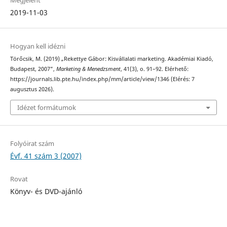
Megjelent
2019-11-03
Hogyan kell idézni
Törőcsik, M. (2019) „Rekettye Gábor: Kisvállalati marketing. Akadémiai Kiadó,
Budapest, 2007”,
Marketing & Menedzsment
, 41(3), o. 91–92. Elérhető:
https://journals.lib.pte.hu/index.php/mm/article/view/1346 (Elérés: 7
augusztus 2026).
Idézet formátumok
Folyóirat szám
Évf. 41 szám 3 (2007)
Rovat
Könyv- és DVD-ajánló