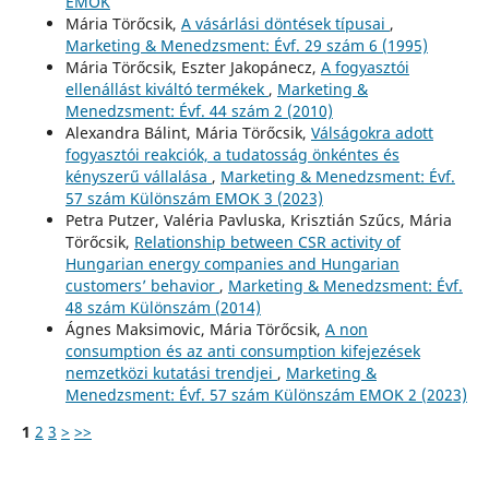
EMOK
Mária Törőcsik,
A vásárlási döntések típusai
,
Marketing & Menedzsment: Évf. 29 szám 6 (1995)
Mária Törőcsik, Eszter Jakopánecz,
A fogyasztói
ellenállást kiváltó termékek
,
Marketing &
Menedzsment: Évf. 44 szám 2 (2010)
Alexandra Bálint, Mária Törőcsik,
Válságokra adott
fogyasztói reakciók, a tudatosság önkéntes és
kényszerű vállalása
,
Marketing & Menedzsment: Évf.
57 szám Különszám EMOK 3 (2023)
Petra Putzer, Valéria Pavluska, Krisztián Szűcs, Mária
Törőcsik,
Relationship between CSR activity of
Hungarian energy companies and Hungarian
customers’ behavior
,
Marketing & Menedzsment: Évf.
48 szám Különszám (2014)
Ágnes Maksimovic, Mária Törőcsik,
A non
consumption és az anti consumption kifejezések
nemzetközi kutatási trendjei
,
Marketing &
Menedzsment: Évf. 57 szám Különszám EMOK 2 (2023)
1
2
3
>
>>