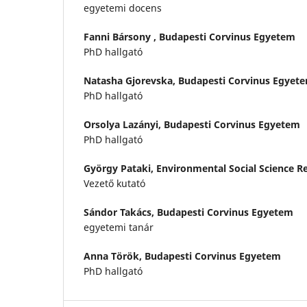
egyetemi docens
Fanni Bársony ,
Budapesti Corvinus Egyetem
PhD hallgató
Natasha Gjorevska,
Budapesti Corvinus Egyet
PhD hallgató
Orsolya Lazányi,
Budapesti Corvinus Egyetem
PhD hallgató
György Pataki,
Environmental Social Science R
Vezető kutató
Sándor Takács,
Budapesti Corvinus Egyetem
egyetemi tanár
Anna Török,
Budapesti Corvinus Egyetem
PhD hallgató