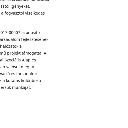
sztói igényeket,
a fogyasztói viselkedés
2017-00007 azonosító
 társadalom fejlesztésének
 hálózatok a
ímű projekt támogatta. A
i Szociális Alap és
an valósul meg. A
ováció és társadalmi
ik a kutatás különböző
szerzők munkáját.