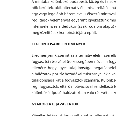
A mintába különböző budapesti, közép és felsőkö
nők kerültek, akik alternatív élelmiszerellátási h
egy vagy legalább három éve. Célszerű mintavál
régi tagok véleményét egyaránt igyekeztünk me
interjúelemzés a deduktív (szakirodalom alapú) 
megközelítések kombinációjára épült.
LEGFONTOSABB EREDMÉNYEK
Eredményeink szerint az alternatív élelmiszerell
fogyasztói részvétel összességében növeli a fogya
ellenére, hogy egyes tulajdonságai negatív befo
a hálózatok pozitív hozadékai túlszárnyalják a k
tulajdonságaikat a fogyasztók számára. Különbs
régi fogyasztók, eltérő motivációval rendelkező 
különböző típusú hálózatokban való részvétel sze
GYAKORLATI JAVASLATOK
Következtetéseink támogathatják az alternatív él