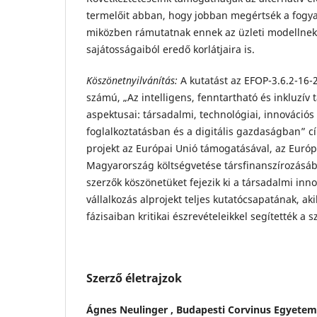
termelőit abban, hogy jobban megértsék a fogya
miközben rámutatnak ennek az üzleti modellnek 
sajátosságaiból eredő korlátjaira is.
Köszönetnyilvánítás:
A kutatást az EFOP-3.6.2-16-
számú, „Az intelligens, fenntartható és inkluzív
aspektusai: társadalmi, technológiai, innovációs
foglalkoztatásban és a digitális gazdaságban” c
projekt az Európai Unió támogatásával, az Európa
Magyarország költségvetése társfinanszírozásáb
szerzők köszönetüket fejezik ki a társadalmi inn
vállalkozás alprojekt teljes kutatócsapatának, ak
fázisaiban kritikai észrevételeikkel segítették a 
Szerző életrajzok
Ágnes Neulinger ,
Budapesti Corvinus Egyetem