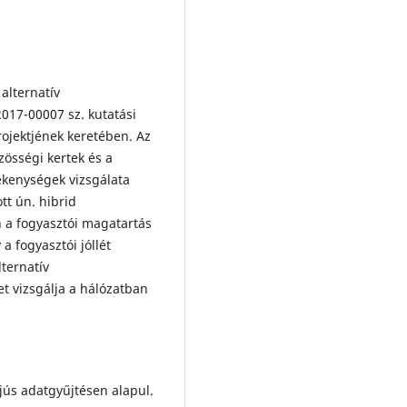
 alternatív
2017-00007 sz. kutatási
rojektjének keretében. Az
zösségi kertek és a
ékenységek vizsgálata
tt ún. hibrid
 a fogyasztói magatartás
 fogyasztói jóllét
ternatív
et vizsgálja a hálózatban
rjús adatgyűjtésen alapul.