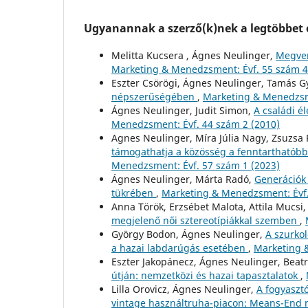
Ugyanannak a szerző(k)nek a legtöbbet o
Melitta Kucsera , Ágnes Neulinger,
Megven
Marketing & Menedzsment: Évf. 55 szám 4
Eszter Csörögi, Ágnes Neulinger, Tamás G
népszerűségében
,
Marketing & Menedzsme
Ágnes Neulinger, Judit Simon,
A családi é
Menedzsment: Évf. 44 szám 2 (2010)
Agnes Neulinger, Míra Júlia Nagy, Zsuzsa P
támogathatja a közösség a fenntarthatóbb 
Menedzsment: Évf. 57 szám 1 (2023)
Ágnes Neulinger, Márta Radó,
Generációk 
tükrében
,
Marketing & Menedzsment: Évf.
Anna Török, Erzsébet Malota, Attila Mucsi
megjelenő női sztereotípiákkal szemben
,
György Bodon, Ágnes Neulinger,
A szurko
a hazai labdarúgás esetében
,
Marketing 
Eszter Jakopánecz, Ágnes Neulinger, Beatr
útján: nemzetközi és hazai tapasztalatok
,
Lilla Orovicz, Ágnes Neulinger,
A fogyaszt
vintage használtruha-piacon: Means-End 