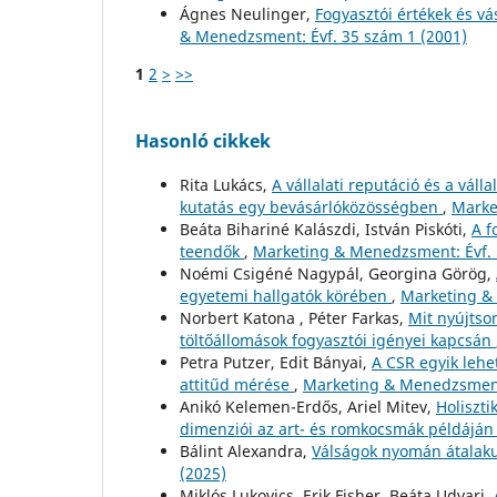
Ágnes Neulinger,
Fogyasztói értékek és v
& Menedzsment: Évf. 35 szám 1 (2001)
1
2
>
>>
Hasonló cikkek
Rita Lukács,
A vállalati reputáció és a váll
kutatás egy bevásárlóközösségben
,
Marke
Beáta Bihariné Kalászdi, István Piskóti,
A f
teendők
,
Marketing & Menedzsment: Évf. 
Noémi Csigéné Nagypál, Georgina Görög,
egyetemi hallgatók körében
,
Marketing & 
Norbert Katona , Péter Farkas,
Mit nyújtso
töltőállomások fogyasztói igényei kapcsán
Petra Putzer, Edit Bányai,
A CSR egyik lehet
attitűd mérése
,
Marketing & Menedzsment
Anikó Kelemen-Erdős, Ariel Mitev,
Holiszt
dimenziói az art- és romkocsmák példájá
Bálint Alexandra,
Válságok nyomán átalaku
(2025)
Miklós Lukovics, Erik Fisher, Beáta Udvari,