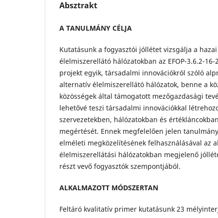
Absztrakt
A TANULMÁNY CÉLJA
Kutatásunk a fogyasztói jóllétet vizsgálja a hazai
élelmiszerellátó hálózatokban az EFOP-3.6.2-16-
projekt egyik, társadalmi innovációkról szóló alp
alternatív élelmiszerellátó hálózatok, benne a kö
közösségek által támogatott mezőgazdasági tev
lehetővé teszi társadalmi innovációkkal létrehozo
szervezetekben, hálózatokban és értékláncokban
megértését. Ennek megfelelően jelen tanulmány a
elméleti megközelítésének felhasználásával az al
élelmiszerellátási hálózatokban megjelenő jóllét
részt vevő fogyasztók szempontjából.
ALKALMAZOTT MÓDSZERTAN
Feltáró kvalitatív primer kutatásunk 23 mélyinte