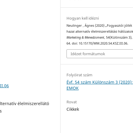
Hogyan kell idézni
Neulinger , Ágnes (2020) „Fogyasztói jóllét
hazai alternatív élelmiszerellátási hálózato
Marketing & Menedzsment
, 54(Különszám 3),
64. doi: 10.15170/MM.2020.54.KSZ.III.06.
Idézet formátumok
Folyóirat szám
Évf. 54 szám Különszám 3 (2020):
II.06
EMOK
Rovat
alternatív élelmiszerellátó
Cikkek
s