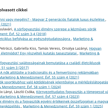
lvasott cikkei
ni vagy megélni? - Magyar Z generációs fiatalok luxus észlelése
,
 (2021)
yulavári,
A sörfogyasztási élmény szerepe a kézműves sörök
nt: Évf. 52 szám 3-4 (2018)
letciklus befolyása az egészségtudatosságra
,
Marketing &
etróczi, Gabriella Kiss, Tamás Veress, Orsolya Lazányi,
Hogyan
életmódot? Egy részvételi kutatás tapasztalatai
,
Marketing &
fogyasztási sajátosságainak bemutatása a családi életciklusok
 51 szám 3 (2017)
,
A nők attitűdje a tradicionális és a femvertising reklámokban
Marketing & Menedzsment: Évf. 55 szám 4 (2021)
lók sportklubhoz való kötődésének jelentősége a mérkőzéslátogatá
& Menedzsment: Évf. 58 szám 1 (2024)
ix Lányi, László Csóka,
Környezettudatos fogyasztás a tömegessé v
Marketing & Menedzsment: Évf. 57 szám 4 (2023)
ói élmény és a fogyasztók egyéni értékeinek összefüggései a magy
megközelítés
,
Marketing & Menedzsment: Évf. 59 szám 1 (2025)