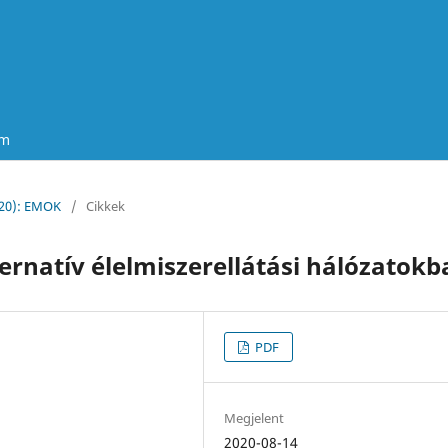
um
020): EMOK
/
Cikkek
lternatív élelmiszerellátási hálózatok
PDF
Megjelent
2020-08-14