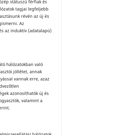
zép státuszú férfiak és
álózatok tagjai legfeljebb
asztásunk révén az új és
gismerni. Az
és az induktív (adatalapú)
átó hálózatokban való
sztói jóllétet, annak
lyással vannak erre, azaz
edvezőtlen
égek azonosíthatók új és
fogyasztók, valamint a
rint.
elmiszerellátási hálózatok