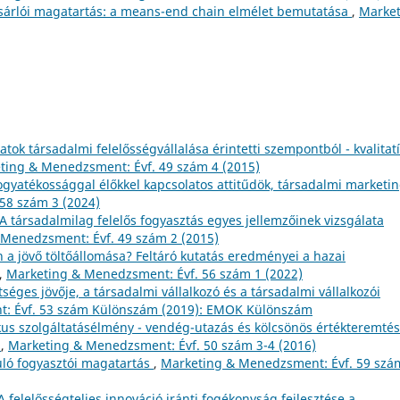
ásárlói magatartás: a means-end chain elmélet bemutatása
,
Market
alatok társadalmi felelősségvállalása érintetti szempontból - kvalitat
ting & Menedzsment: Évf. 49 szám 4 (2015)
ogyatékossággal élőkkel kapcsolatos attitűdök, társadalmi marketi
58 szám 3 (2024)
A társadalmilag felelős fogyasztás egyes jellemzőinek vizsgálata
Menedzsment: Évf. 49 szám 2 (2015)
n a jövő töltőállomása? Feltáró kutatás eredményei a hazai
,
Marketing & Menedzsment: Évf. 56 szám 1 (2022)
séges jövője, a társadalmi vállalkozó és a társadalmi vállalkozói
: Évf. 53 szám Különszám (2019): EMOK Különszám
ikus szolgáltatásélmény - vendég-utazás és kölcsönös értékteremtés
n
,
Marketing & Menedzsment: Évf. 50 szám 3-4 (2016)
ló fogyasztói magatartás
,
Marketing & Menedzsment: Évf. 59 szá
A felelősségteljes innováció iránti fogékonyság fejlesztése a