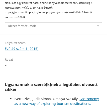
alakulása egy konkrét hazai online könyvesbolt esetében”,
Marketing &
Menedzsment
, 49(1), o. 30–42. Elérhető:
https://journals.lib.pte.hu/index.php/mm/article/view/1016 (Elérés: 9
augusztus 2026).
Idézet formátumok
Folyóirat szám
Évf. 49 szám 1 (2015)
Rovat
–
Ugyanannak a szerző(k)nek a legtöbbet olvasott
cikkei
Ivett Sziva, Judit Simon, Orsolya Szakály,
Gastronomy
as a new way of exploring tourism destinations,