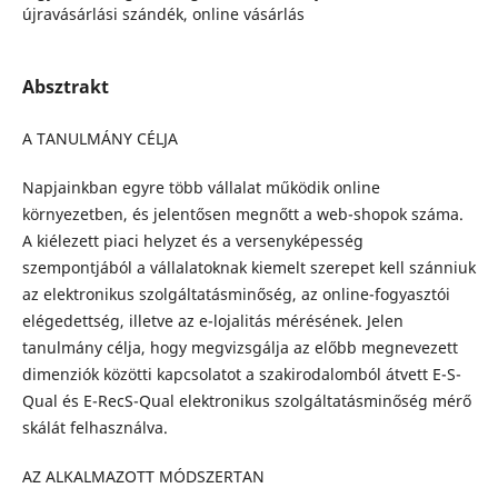
újravásárlási szándék, online vásárlás
Absztrakt
A TANULMÁNY CÉLJA
Napjainkban egyre több vállalat működik online
környezetben, és jelentősen megnőtt a web-shopok száma.
A kiélezett piaci helyzet és a versenyképesség
szempontjából a vállalatoknak kiemelt szerepet kell szánniuk
az elektronikus szolgáltatásminőség, az online-fogyasztói
elégedettség, illetve az e-lojalitás mérésének. Jelen
tanulmány célja, hogy megvizsgálja az előbb megnevezett
dimenziók közötti kapcsolatot a szakirodalomból átvett E-S-
Qual és E-RecS-Qual elektronikus szolgáltatásminőség mérő
skálát felhasználva.
AZ ALKALMAZOTT MÓDSZERTAN