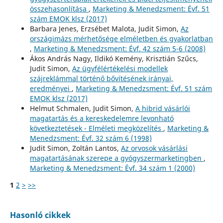
összehasonlítása
,
Marketing & Menedzsment: Évf. 51
szám EMOK klsz (2017)
Barbara Jenes, Erzsébet Malota, Judit Simon,
Az
országimázs mérhetősége elméletben és gyakorlatban
,
Marketing & Menedzsment: Évf. 42 szám 5-6 (2008)
Ákos András Nagy, Ildikó Kemény, Krisztián Szűcs,
Judit Simon,
Az ügyfélértékelési modellek
szájreklámmal történő bővítésének irányai,
eredményei
,
Marketing & Menedzsment: Évf. 51 szám
EMOK klsz (2017)
Helmut Schmalen, Judit Simon,
A hibrid vásárlói
magatartás és a kereskedelemre levonható
következtetések - Elméleti megközelítés
,
Marketing &
Menedzsment: Évf. 32 szám 6 (1998)
Judit Simon, Zoltán Lantos,
Az orvosok vásárlási
magatartásának szerepe a gyógyszermarketingben
,
Marketing & Menedzsment: Évf. 34 szám 1 (2000)
1
2
>
>>
Hasonló cikkek