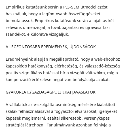
Empirikus kutatásunk során a PLS-SEM útmodellezést
használjuk, hogy a legfontosabb összefüggéseket
bemutatassuk. Empirikus kutatásunk során a lojalitás két
releváns dimenzióját, a továbbajánlási és újravásárlási
szándékot, elkülönítve vizsgáljuk.
A LEGFONTOSABB EREDMÉNYEK, ÚJDONSÁGOK
Eredményeink alapján megállapítható, hogy a web-shophoz
kapcsolódó hatékonyság, elérhetőség, és válaszadó-készség
pozitív szignifikáns hatással bír a vizsgált változókra, míg a
kompenzáció értékelése negatívan befolyásolja azokat.
GYAKORLATI/GAZDASÁGPOLITIKAI JAVASLATOK
A vállalatok az e-szolgáltatásminőség mérésére kialakított
skálák felhasználásával a fogyasztói elvárásokat, igényeket
képesek megismerni, ezáltal sikeresebb, versenyképes
stratégiát létrehozni. Tanulmányunk azonban felhívja a