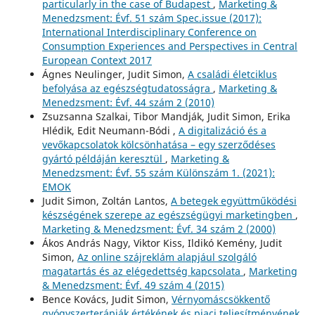
particularly in the case of Budapest
,
Marketing &
Menedzsment: Évf. 51 szám Spec.issue (2017):
International Interdisciplinary Conference on
Consumption Experiences and Perspectives in Central
European Context 2017
Ágnes Neulinger, Judit Simon,
A családi életciklus
befolyása az egészségtudatosságra
,
Marketing &
Menedzsment: Évf. 44 szám 2 (2010)
Zsuzsanna Szalkai, Tibor Mandják, Judit Simon, Erika
Hlédik, Edit Neumann-Bódi ,
A digitalizáció és a
vevőkapcsolatok kölcsönhatása – egy szerződéses
gyártó példáján keresztül
,
Marketing &
Menedzsment: Évf. 55 szám Különszám 1. (2021):
EMOK
Judit Simon, Zoltán Lantos,
A betegek együttműködési
készségének szerepe az egészségügyi marketingben
,
Marketing & Menedzsment: Évf. 34 szám 2 (2000)
Ákos András Nagy, Viktor Kiss, Ildikó Kemény, Judit
Simon,
Az online szájreklám alapjául szolgáló
magatartás és az elégedettség kapcsolata
,
Marketing
& Menedzsment: Évf. 49 szám 4 (2015)
Bence Kovács, Judit Simon,
Vérnyomáscsökkentő
gyógyszerterápiák értékének és piaci teljesítményének