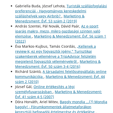
Gabriella Buda, József Lehota,
Turisták szállásfoglalási
preferenciái - Hagyományos kereskedelmi
szálláshelyek vagy Airbnb?
,
Marketing &
Menedzsment: Évf. 53 szám 2 (2019)
András Szentei, Pál Novák, Dávid Paár,
Az e-sport
iparág makro, mezo, mikro gazdasági szinten való
elemzése
,
Marketing & Menedzsment: Évf. 56 szám 1
(2022)
Éva Markos-Kujbus, Tamás Csordás,
„Kellenek a
review-k; ez egy fogyasztói igény.” Turisztikai
szakemberek véleménye a TripAdvisor felületén
megjelenő fogyasztói véleményekről
,
Marketing &
Menedzsment: Évf. 50 szám 3-4 (2016)
Richárd Szántó,
A társadalmi felelősségvállalás online
kommunikációja
,
Marketing & Menedzsment: Évf. 44
szám 2 (2010)
József Gál,
Online értékesítés a légi
személyfuvarozásban
,
Marketing & Menedzsment:
Évf. 41 szám 4-5 (2007)
Dóra Horváth, Ariel Mitev,
Bagoly mondja ...(?) Mondja
bagoly! - Fórumkommentek állatmetaforákon
keresztüli befogadói értelmezése és értékelése
,