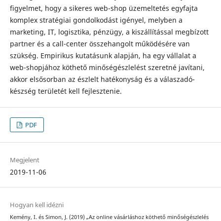
figyelmet, hogy a sikeres web-shop üzemeltetés egyfajta
komplex stratégiai gondolkodást igényel, melyben a
marketing, IT, logisztika, pénzügy, a kiszállítással megbí­zott
partner és a call-center összehangolt működésére van
szükség. Empirikus kutatásunk alapján, ha egy vállalat a
web-shopjához köthető minőségészlelést szeretné javítani,
akkor elsősorban az észlelt hatékonyság és a válaszadó-
készség területét kell fejlesztenie.
PDF
Megjelent
2019-11-06
Hogyan kell idézni
Kemény, I. és Simon, J. (2019) „Az online vásárláshoz köthető minőségészlelés