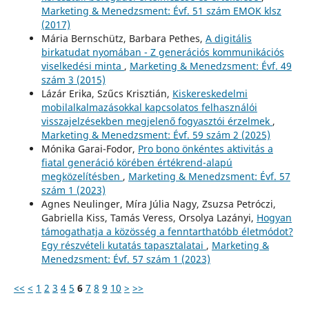
Marketing & Menedzsment: Évf. 51 szám EMOK klsz
(2017)
Mária Bernschütz, Barbara Pethes,
A digitális
birkatudat nyomában - Z generációs kommunikációs
viselkedési minta
,
Marketing & Menedzsment: Évf. 49
szám 3 (2015)
Lázár Erika, Szűcs Krisztián,
Kiskereskedelmi
mobilalkalmazásokkal kapcsolatos felhasználói
visszajelzésekben megjelenő fogyasztói érzelmek
,
Marketing & Menedzsment: Évf. 59 szám 2 (2025)
Mónika Garai-Fodor,
Pro bono önkéntes aktivitás a
fiatal generáció körében értékrend-alapú
megközelítésben
,
Marketing & Menedzsment: Évf. 57
szám 1 (2023)
Agnes Neulinger, Míra Júlia Nagy, Zsuzsa Petróczi,
Gabriella Kiss, Tamás Veress, Orsolya Lazányi,
Hogyan
támogathatja a közösség a fenntarthatóbb életmódot?
Egy részvételi kutatás tapasztalatai
,
Marketing &
Menedzsment: Évf. 57 szám 1 (2023)
<<
<
1
2
3
4
5
6
7
8
9
10
>
>>