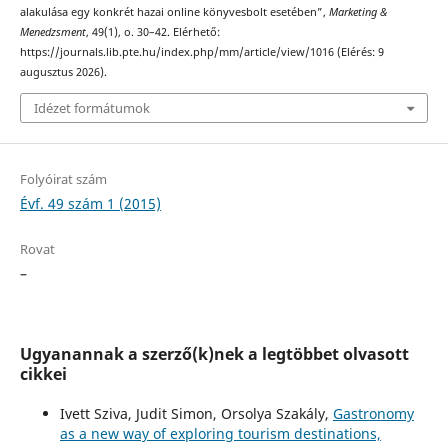
alakulása egy konkrét hazai online könyvesbolt esetében”,
Marketing &
Menedzsment
, 49(1), o. 30–42. Elérhető:
https://journals.lib.pte.hu/index.php/mm/article/view/1016 (Elérés: 9
augusztus 2026).
Idézet formátumok
Folyóirat szám
Évf. 49 szám 1 (2015)
Rovat
–
Ugyanannak a szerző(k)nek a legtöbbet olvasott
cikkei
Ivett Sziva, Judit Simon, Orsolya Szakály,
Gastronomy
as a new way of exploring tourism destinations,