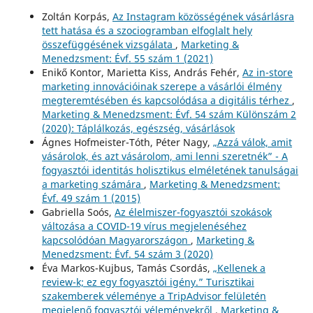
Zoltán Korpás,
Az Instagram közösségének vásárlásra
tett hatása és a szociogramban elfoglalt hely
összefüggésének vizsgálata
,
Marketing &
Menedzsment: Évf. 55 szám 1 (2021)
Enikő Kontor, Marietta Kiss, András Fehér,
Az in-store
marketing innovációinak szerepe a vásárlói élmény
megteremtésében és kapcsolódása a digitális térhez
,
Marketing & Menedzsment: Évf. 54 szám Különszám 2
(2020): Táplálkozás, egészség, vásárlások
Ágnes Hofmeister-Tóth, Péter Nagy,
„Azzá válok, amit
vásárolok, és azt vásárolom, ami lenni szeretnék” - A
fogyasztói identitás holisztikus elméletének tanulságai
a marketing számára
,
Marketing & Menedzsment:
Évf. 49 szám 1 (2015)
Gabriella Soós,
Az élelmiszer-fogyasztói szokások
változása a COVID-19 vírus megjelenéséhez
kapcsolódóan Magyarországon
,
Marketing &
Menedzsment: Évf. 54 szám 3 (2020)
Éva Markos-Kujbus, Tamás Csordás,
„Kellenek a
review-k; ez egy fogyasztói igény.” Turisztikai
szakemberek véleménye a TripAdvisor felületén
megjelenő fogyasztói véleményekről
,
Marketing &