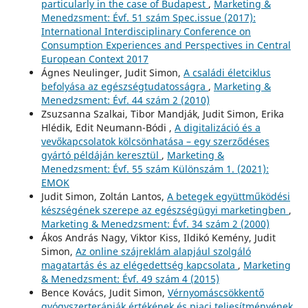
particularly in the case of Budapest
,
Marketing &
Menedzsment: Évf. 51 szám Spec.issue (2017):
International Interdisciplinary Conference on
Consumption Experiences and Perspectives in Central
European Context 2017
Ágnes Neulinger, Judit Simon,
A családi életciklus
befolyása az egészségtudatosságra
,
Marketing &
Menedzsment: Évf. 44 szám 2 (2010)
Zsuzsanna Szalkai, Tibor Mandják, Judit Simon, Erika
Hlédik, Edit Neumann-Bódi ,
A digitalizáció és a
vevőkapcsolatok kölcsönhatása – egy szerződéses
gyártó példáján keresztül
,
Marketing &
Menedzsment: Évf. 55 szám Különszám 1. (2021):
EMOK
Judit Simon, Zoltán Lantos,
A betegek együttműködési
készségének szerepe az egészségügyi marketingben
,
Marketing & Menedzsment: Évf. 34 szám 2 (2000)
Ákos András Nagy, Viktor Kiss, Ildikó Kemény, Judit
Simon,
Az online szájreklám alapjául szolgáló
magatartás és az elégedettség kapcsolata
,
Marketing
& Menedzsment: Évf. 49 szám 4 (2015)
Bence Kovács, Judit Simon,
Vérnyomáscsökkentő
gyógyszerterápiák értékének és piaci teljesítményének