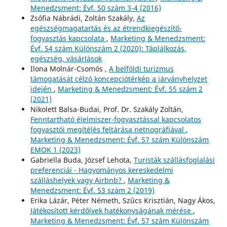
Menedzsment: Évf. 50 szám 3-4 (2016)
Zsófia Nábrádi, Zoltán Szakály,
Az
egészségmagatartás és az étrendkiegészítő-
fogyasztás kapcsolata
,
Marketing & Menedzsment:
Évf. 54 szám Különszám 2 (2020): Táplálkozás,
egészség, vásárlások
Ilona Molnár-Csomós ,
A belföldi turizmus
támogatását célzó koncepciótérkép a járványhelyzet
idején
,
Marketing & Menedzsment: Évf. 55 szám 2
(2021)
Nikolett Balsa-Budai, Prof. Dr. Szakály Zoltán,
Fenntartható élelmiszer-fogyasztással kapcsolatos
fogyasztói megítélés feltárása netnográfiával
,
Marketing & Menedzsment: Évf. 57 szám Különszám
EMOK 1 (2023)
Gabriella Buda, József Lehota,
Turisták szállásfoglalási
preferenciái - Hagyományos kereskedelmi
szálláshelyek vagy Airbnb?
,
Marketing &
Menedzsment: Évf. 53 szám 2 (2019)
Erika Lázár, Péter Németh, Szűcs Krisztián, Nagy Ákos,
Játékosított kérdőívek hatékonyságának mérése
,
Marketing & Menedzsment: Évf. 57 szám Különszám