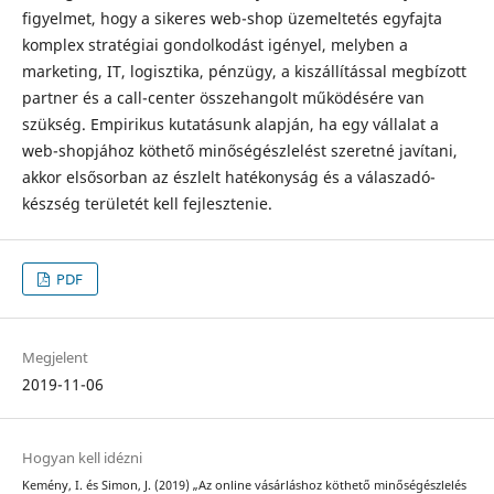
figyelmet, hogy a sikeres web-shop üzemeltetés egyfajta
komplex stratégiai gondolkodást igényel, melyben a
marketing, IT, logisztika, pénzügy, a kiszállítással megbí­zott
partner és a call-center összehangolt működésére van
szükség. Empirikus kutatásunk alapján, ha egy vállalat a
web-shopjához köthető minőségészlelést szeretné javítani,
akkor elsősorban az észlelt hatékonyság és a válaszadó-
készség területét kell fejlesztenie.
PDF
Megjelent
2019-11-06
Hogyan kell idézni
Kemény, I. és Simon, J. (2019) „Az online vásárláshoz köthető minőségészlelés