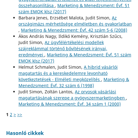
összehasonlítása
,
Marketing & Menedzsment: Évf. 51
szám EMOK klsz (2017)
Barbara Jenes, Erzsébet Malota, Judit Simon,
Az
országimázs mérhetősége elméletben és gyakorlatban
,
Marketing & Menedzsment: Évf. 42 szám 5-6 (2008)
Ákos András Nagy, Ildikó Kemény, Krisztián Szűcs,
Judit Simon,
Az ügyfélértékelési modellek
szájreklámmal történő bővítésének irányai,
eredményei
,
Marketing & Menedzsment: Évf. 51 szám
EMOK klsz (2017)
Helmut Schmalen, Judit Simon,
A hibrid vásárlói
magatartás és a kereskedelemre levonható
következtetések - Elméleti megközelítés
,
Marketing &
Menedzsment: Évf. 32 szám 6 (1998)
Judit Simon, Zoltán Lantos,
Az orvosok vásárlási
magatartásának szerepe a gyógyszermarketingben
,
Marketing & Menedzsment: Évf. 34 szám 1 (2000)
1
2
>
>>
Hasonló cikkek