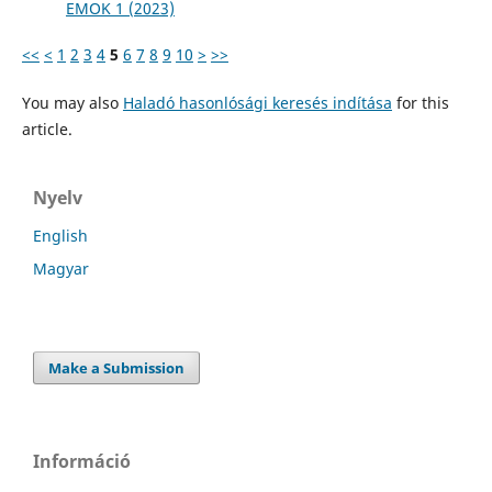
EMOK 1 (2023)
<<
<
1
2
3
4
5
6
7
8
9
10
>
>>
You may also
Haladó hasonlósági keresés indítása
for this
article.
Nyelv
English
Magyar
Make a Submission
Információ