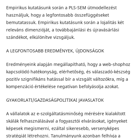
Empirikus kutatásunk során a PLS-SEM útmodellezést
használjuk, hogy a legfontosabb összefüggéseket
bemutatassuk. Empirikus kutatásunk során a lojalitás két
releváns dimenzióját, a továbbajánlási és újravásárlási
szándékot, elkülönítve vizsgáljuk.
A LEGFONTOSABB EREDMÉNYEK, ÚJDONSÁGOK
Eredményeink alapján megállapítható, hogy a web-shophoz
kapcsolódó hatékonyság, elérhetőség, és válaszadó-készség
pozitív szignifikáns hatással bír a vizsgált változókra, míg a
kompenzáció értékelése negatívan befolyásolja azokat.
GYAKORLATI/GAZDASÁGPOLITIKAI JAVASLATOK
A vállalatok az e-szolgáltatásminőség mérésére kialakított
skálák felhasználásával a fogyasztói elvárásokat, igényeket
képesek megismerni, ezáltal sikeresebb, versenyképes
stratégiát létrehozni. Tanulmányunk azonban felhívja a