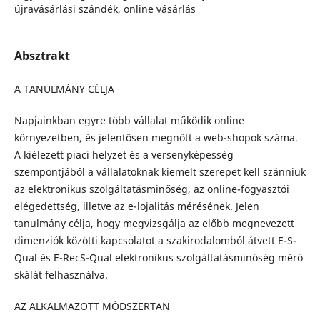
újravásárlási szándék, online vásárlás
Absztrakt
A TANULMÁNY CÉLJA
Napjainkban egyre több vállalat működik online
környezetben, és jelentősen megnőtt a web-shopok száma.
A kiélezett piaci helyzet és a versenyképesség
szempontjából a vállalatoknak kiemelt szerepet kell szánniuk
az elektronikus szolgáltatásminőség, az online-fogyasztói
elégedettség, illetve az e-lojalitás mérésének. Jelen
tanulmány célja, hogy megvizsgálja az előbb megnevezett
dimenziók közötti kapcsolatot a szakirodalomból átvett E-S-
Qual és E-RecS-Qual elektronikus szolgáltatásminőség mérő
skálát felhasználva.
AZ ALKALMAZOTT MÓDSZERTAN