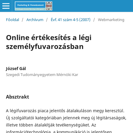
Főoldal
/
Archívum
/
Évf. 41 szám 4-5 (2007)
/
Webmarketing
Online értékesítés a légi
személyfuvarozásban
József Gál
Szegedi Tudományegyetem Mérnöki Kar
Absztrakt
A légifuvarozás piaca jelentős átalakuláson megy keresztül.
Új szolgáltatói kategóriában jelennek meg új légitársaságok,
illetve többen átalakítják tevékenységüket. Az
információtechnológia, a kommunikáció is jelentősen