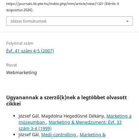
https://journals.lib.pte.hu/index.php/mm/article/view/1321 (Elérés: 6
augusztus 2026).
Idézet formátumok
Folyóirat szám
Évf. 41 szám 4-5 (2007)
Rovat
Webmarketing
Ugyanannak a szerző(k)nek a legtöbbet olvasott
cikkei
József Gál, Magdolna Hegedűsné Dékány,
Marketing a
múzeumban
,
Marketing & Menedzsment: Évf. 33
szám 3-4 (1999)
József Gál,
Medi-controlling
,
Marketing &