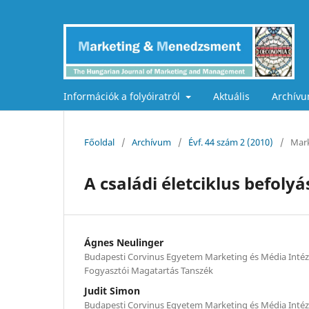
Információk a folyóiratról
Aktuális
Archív
Főoldal
/
Archívum
/
Évf. 44 szám 2 (2010)
/
Mark
A családi életciklus befol
Ágnes Neulinger
Budapesti Corvinus Egyetem Marketing és Média Intéz
Fogyasztói Magatartás Tanszék
Judit Simon
Budapesti Corvinus Egyetem Marketing és Média Intéz