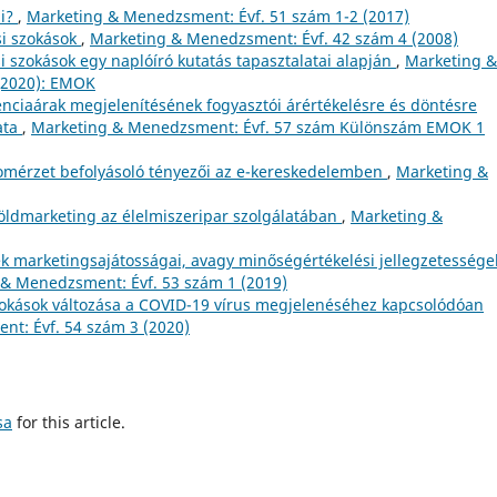
ai?
,
Marketing & Menedzsment: Évf. 51 szám 1-2 (2017)
si szokások
,
Marketing & Menedzsment: Évf. 42 szám 4 (2008)
i szokások egy naplóíró kutatás tapasztalatai alapján
,
Marketing &
(2020): EMOK
enciaárak megjelenítésének fogyasztói árértékelésre és döntésre
ata
,
Marketing & Menedzsment: Évf. 57 szám Különszám EMOK 1
lomérzet befolyásoló tényezői az e-kereskedelemben
,
Marketing &
öldmarketing az élelmiszeripar szolgálatában
,
Marketing &
ek marketingsajátosságai, avagy minőségértékelési jellegzetessége
& Menedzsment: Évf. 53 szám 1 (2019)
szokások változása a COVID-19 vírus megjelenéséhez kapcsolódóan
t: Évf. 54 szám 3 (2020)
sa
for this article.