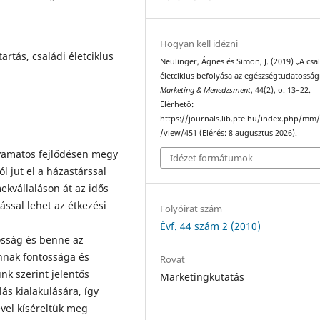
Hogyan kell idézni
artás, családi életciklus
Neulinger, Ágnes és Simon, J. (2019) „A csa
életciklus befolyása az egészségtudatosság
Marketing & Menedzsment
, 44(2), o. 13–22.
Elérhető:
https://journals.lib.pte.hu/index.php/mm/
/view/451 (Elérés: 8 augusztus 2026).
olyamatos fejlődésen megy
Idézet formátumok
ól jut el a házastárssal
ekvállaláson át az idős
ással lehet az étkezési
Folyóirat szám
Évf. 44 szám 2 (2010)
osság és benne az
nnak fontossága és
Rovat
ünk szerint jelentős
Marketingkutatás
ás kialakulására, így
vel kíséreltük meg