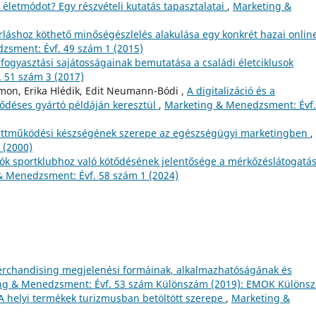
életmódot? Egy részvételi kutatás tapasztalatai
,
Marketing &
rláshoz köthető minőségészlelés alakulása egy konkrét hazai onlin
zsment: Évf. 49 szám 1 (2015)
fogyasztási sajátosságainak bemutatása a családi életciklusok
 51 szám 3 (2017)
imon, Erika Hlédik, Edit Neumann-Bódi ,
A digitalizáció és a
ződéses gyártó példáján keresztül
,
Marketing & Menedzsment: Évf.
üttműködési készségének szerepe az egészségügyi marketingben
,
 (2000)
lók sportklubhoz való kötődésének jelentősége a mérkőzéslátogatá
& Menedzsment: Évf. 58 szám 1 (2024)
erchandising megjelenési formáinak, alkalmazhatóságának és
ng & Menedzsment: Évf. 53 szám Különszám (2019): EMOK Különs
A helyi termékek turizmusban betöltött szerepe
,
Marketing &