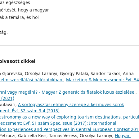
 az egészséges
gértését, hogy a magyar
ak a témára, és hol
zág.
lvasott cikkei
 Gjorevska, Orsolya Lazányi, György Pataki, Sándor Takács, Anna
 élelmiszerellátási hálózatokban
,
Marketing & Menedzsment: Évf. 54
ni vagy megélni? - Magyar Z generációs fiatalok luxus észlelése
,
 (2021)
yulavári,
A sörfogyasztási élmény szerepe a kézműves sörök
nt: Évf. 52 szám 3-4 (2018)
astronomy as a new way of exploring tourism destinations, particul
dzsment: Évf. 51 szám Spec.issue (2017): International
ion Experiences and Perspectives in Central European Context 201
etróczi, Gabriella Kiss, Tamás Veress, Orsolya Lazányi,
Hogyan