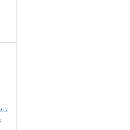
arly
7