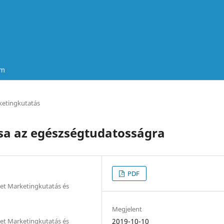
um
etingkutatás
yása az egészségtudatosságra
PDF
et Marketingkutatás és
Megjelent
et Marketingkutatás és
2019-10-10