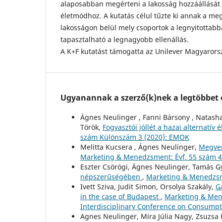
alaposabban megérteni a lakosság hozzáállását
életmódhoz. A kutatás célul tűzte ki annak a me
lakosságon belül mely csoportok a legnyitottabb
tapasztalható a legnagyobb ellenállás.
A K+F kutatást támogatta az Unilever Magyarors
Ugyanannak a szerző(k)nek a legtöbbet o
Ágnes Neulinger , Fanni Bársony , Natasha
Török,
Fogyasztói jóllét a hazai alternatív
szám Különszám 3 (2020): EMOK
Melitta Kucsera , Ágnes Neulinger,
Megven
Marketing & Menedzsment: Évf. 55 szám 4
Eszter Csörögi, Ágnes Neulinger, Tamás G
népszerűségében
,
Marketing & Menedzsme
Ivett Sziva, Judit Simon, Orsolya Szakály,
G
in the case of Budapest
,
Marketing & Mene
Interdisciplinary Conference on Consumpt
Agnes Neulinger, Míra Júlia Nagy, Zsuzsa P