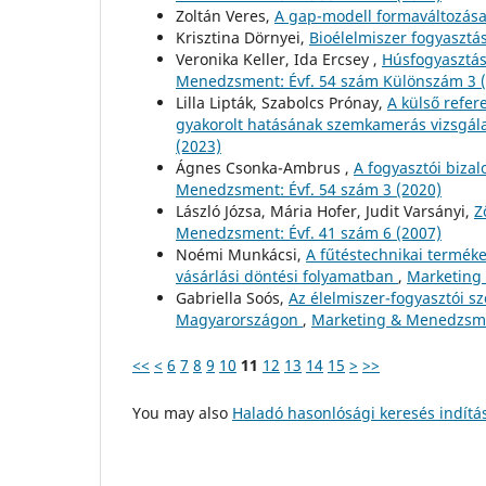
Zoltán Veres,
A gap-modell formaváltozás
Krisztina Dörnyei,
Bioélelmiszer fogyasztá
Veronika Keller, Ida Ercsey ,
Húsfogyasztás
Menedzsment: Évf. 54 szám Különszám 3 
Lilla Lipták, Szabolcs Prónay,
A külső refer
gyakorolt hatásának szemkamerás vizsgál
(2023)
Ágnes Csonka-Ambrus ,
A fogyasztói biza
Menedzsment: Évf. 54 szám 3 (2020)
László Józsa, Mária Hofer, Judit Varsányi,
Z
Menedzsment: Évf. 41 szám 6 (2007)
Noémi Munkácsi,
A fűtéstechnikai termék
vásárlási döntési folyamatban
,
Marketing 
Gabriella Soós,
Az élelmiszer-fogyasztói 
Magyarországon
,
Marketing & Menedzsmen
<<
<
6
7
8
9
10
11
12
13
14
15
>
>>
You may also
Haladó hasonlósági keresés indítá