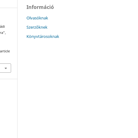
Információ
Olvasóknak
Szerzőknek
ládi
ra”,
Könyvtárosoknak
article