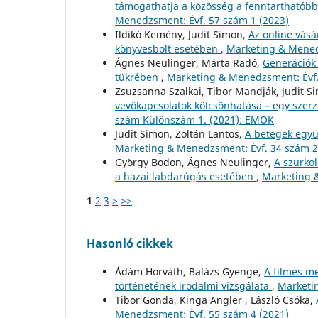
támogathatja a közösség a fenntarthatóbb 
Menedzsment: Évf. 57 szám 1 (2023)
Ildikó Kemény, Judit Simon,
Az online vásá
könyvesbolt esetében
,
Marketing & Mened
Ágnes Neulinger, Márta Radó,
Generációk 
tükrében
,
Marketing & Menedzsment: Évf.
Zsuzsanna Szalkai, Tibor Mandják, Judit S
vevőkapcsolatok kölcsönhatása – egy szer
szám Különszám 1. (2021): EMOK
Judit Simon, Zoltán Lantos,
A betegek egy
Marketing & Menedzsment: Évf. 34 szám 2
György Bodon, Ágnes Neulinger,
A szurko
a hazai labdarúgás esetében
,
Marketing 
1
2
3
>
>>
Hasonló cikkek
Ádám Horváth, Balázs Gyenge,
A filmes m
történetének irodalmi vizsgálata
,
Marketi
Tibor Gonda, Kinga Angler , László Csóka,
Menedzsment: Évf. 55 szám 4 (2021)