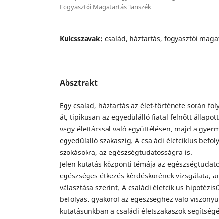
Fogyasztói Magatartás Tanszék
Kulcsszavak:
család, háztartás, fogyasztói magat
Absztrakt
Egy család, háztartás az élet-története során f
át, tipikusan az egyedülálló fiatal felnőtt állapott
vagy élettárssal való együttélésen, majd a gyerm
egyedülálló szakaszig. A családi életciklus befoly
szokásokra, az egészségtudatosságra is.
Jelen kutatás központi témája az egészségtudat
egészséges étkezés kérdéskörének vizsgálata, a
választása szerint. A családi életciklus hipotézis
befolyást gyakorol az egészséghez való viszonyul
kutatásunkban a családi életszakaszok segítségé