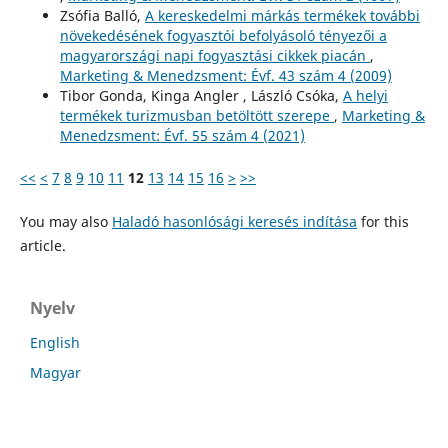
Zsófia Balló,
A kereskedelmi márkás termékek további
növekedésének fogyasztói befolyásoló tényezői a
magyarországi napi fogyasztási cikkek piacán
,
Marketing & Menedzsment: Évf. 43 szám 4 (2009)
Tibor Gonda, Kinga Angler , László Csóka,
A helyi
termékek turizmusban betöltött szerepe
,
Marketing &
Menedzsment: Évf. 55 szám 4 (2021)
<<
<
7
8
9
10
11
12
13
14
15
16
>
>>
You may also
Haladó hasonlósági keresés indítása
for this
article.
Nyelv
English
Magyar