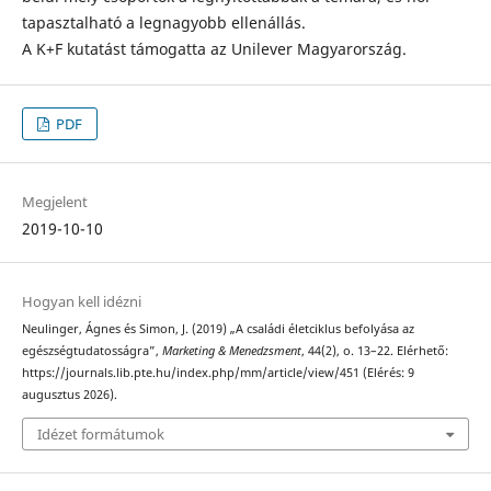
tapasztalható a legnagyobb ellenállás.
A K+F kutatást támogatta az Unilever Magyarország.
PDF
Megjelent
2019-10-10
Hogyan kell idézni
Neulinger, Ágnes és Simon, J. (2019) „A családi életciklus befolyása az
egészségtudatosságra”,
Marketing & Menedzsment
, 44(2), o. 13–22. Elérhető:
https://journals.lib.pte.hu/index.php/mm/article/view/451 (Elérés: 9
augusztus 2026).
Idézet formátumok