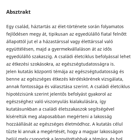
Absztrakt
Egy család, háztartás az élet-története során folyamatos
fejlődésen megy át, tipikusan az egyedülálló fiatal felnőtt
állapottól jut el a házastárssal vagy élettárssal való
együttélésen, majd a gyermekvállaláson át az idős
egyedülálló szakaszig. A családi életciklus befolyással lehet
az étkezési szokásokra, az egészségtudatosságra is.
Jelen kutatás központi témája az egészségtudatosság és
benne az egészséges étkezés kérdéskörének vizsgálata,
annak fontossága és választása szerint. A családi életciklus
hipotézisünk szerint jelentős befolyást gyakorol az
egészséghez való viszonyulás kialakulására, így
kutatásunkban a családi életszakaszok segítségével
kíséreltük meg alaposabban megérteni a lakosság
hozzáállását az egészséges életmódhoz. A kutatás célul
tűzte ki annak a megértését, hogy a magyar lakosságon
belül mely csoportok a legnyitottabbak a témára, és hol