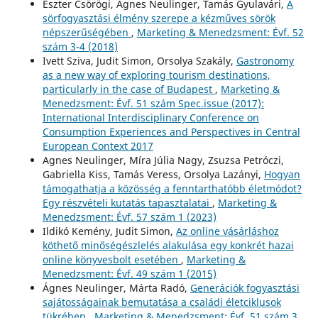
Eszter Csörögi, Ágnes Neulinger, Tamás Gyulavári,
A
sörfogyasztási élmény szerepe a kézműves sörök
népszerűségében
,
Marketing & Menedzsment: Évf. 52
szám 3-4 (2018)
Ivett Sziva, Judit Simon, Orsolya Szakály,
Gastronomy
as a new way of exploring tourism destinations,
particularly in the case of Budapest
,
Marketing &
Menedzsment: Évf. 51 szám Spec.issue (2017):
International Interdisciplinary Conference on
Consumption Experiences and Perspectives in Central
European Context 2017
Agnes Neulinger, Míra Júlia Nagy, Zsuzsa Petróczi,
Gabriella Kiss, Tamás Veress, Orsolya Lazányi,
Hogyan
támogathatja a közösség a fenntarthatóbb életmódot?
Egy részvételi kutatás tapasztalatai
,
Marketing &
Menedzsment: Évf. 57 szám 1 (2023)
Ildikó Kemény, Judit Simon,
Az online vásárláshoz
köthető minőségészlelés alakulása egy konkrét hazai
online könyvesbolt esetében
,
Marketing &
Menedzsment: Évf. 49 szám 1 (2015)
Ágnes Neulinger, Márta Radó,
Generációk fogyasztási
sajátosságainak bemutatása a családi életciklusok
tükrében
,
Marketing & Menedzsment: Évf. 51 szám 3