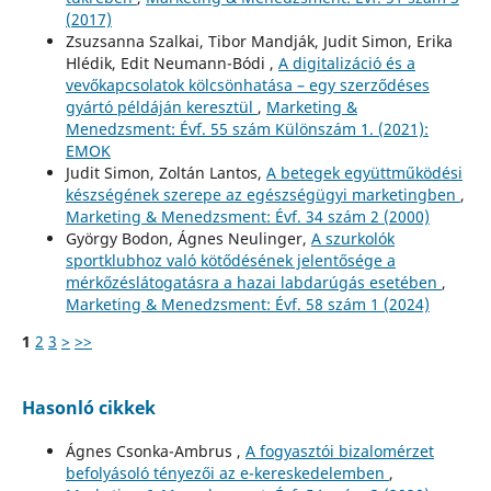
(2017)
Zsuzsanna Szalkai, Tibor Mandják, Judit Simon, Erika
Hlédik, Edit Neumann-Bódi ,
A digitalizáció és a
vevőkapcsolatok kölcsönhatása – egy szerződéses
gyártó példáján keresztül
,
Marketing &
Menedzsment: Évf. 55 szám Különszám 1. (2021):
EMOK
Judit Simon, Zoltán Lantos,
A betegek együttműködési
készségének szerepe az egészségügyi marketingben
,
Marketing & Menedzsment: Évf. 34 szám 2 (2000)
György Bodon, Ágnes Neulinger,
A szurkolók
sportklubhoz való kötődésének jelentősége a
mérkőzéslátogatásra a hazai labdarúgás esetében
,
Marketing & Menedzsment: Évf. 58 szám 1 (2024)
1
2
3
>
>>
Hasonló cikkek
Ágnes Csonka-Ambrus ,
A fogyasztói bizalomérzet
befolyásoló tényezői az e-kereskedelemben
,