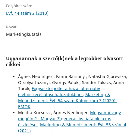
Folyóirat szám
Évf. 44 szám 2 (2010)
Rovat
Marketingkutatás
Ugyanannak a szerző(k)nek a legtöbbet olvasott
cikkei
Ágnes Neulinger , Fanni Bársony , Natasha Gjorevska,
Orsolya Lazányi, György Pataki, Sándor Takács, Anna
Török,
Fogyasztói jóllét a hazai alternatív
élelmiszerellátási hálózatokban
,
Marketing &
Menedzsment: Évf. 54 szám Különszám 3 (2020):
EMOK
Melitta Kucsera , Ágnes Neulinger,
Megvenni vagy
megélni? - Magyar Z generációs fiatalok luxus
észlelése
,
Marketing & Menedzsment: Évf. 55 szám 4
(2021)