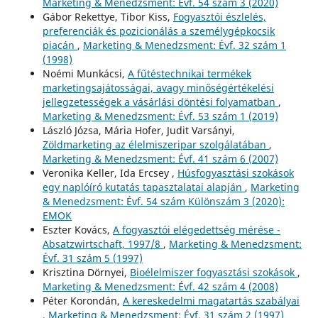
Marketing & Menedzsment: Évf. 54 szám 3 (2020)
Gábor Rekettye, Tibor Kiss,
Fogyasztói észlelés,
preferenciák és pozicionálás a személygépkocsik
piacán
,
Marketing & Menedzsment: Évf. 32 szám 1
(1998)
Noémi Munkácsi,
A fűtéstechnikai termékek
marketingsajátosságai, avagy minőségértékelési
jellegzetességek a vásárlási döntési folyamatban
,
Marketing & Menedzsment: Évf. 53 szám 1 (2019)
László Józsa, Mária Hofer, Judit Varsányi,
Zöldmarketing az élelmiszeripar szolgálatában
,
Marketing & Menedzsment: Évf. 41 szám 6 (2007)
Veronika Keller, Ida Ercsey ,
Húsfogyasztási szokások
egy naplóíró kutatás tapasztalatai alapján
,
Marketing
& Menedzsment: Évf. 54 szám Különszám 3 (2020):
EMOK
Eszter Kovács,
A fogyasztói elégedettség mérése -
Absatzwirtschaft, 1997/8
,
Marketing & Menedzsment:
Évf. 31 szám 5 (1997)
Krisztina Dörnyei,
Bioélelmiszer fogyasztási szokások
,
Marketing & Menedzsment: Évf. 42 szám 4 (2008)
Péter Korondán,
A kereskedelmi magatartás szabályai
,
Marketing & Menedzsment: Évf. 31 szám 2 (1997)