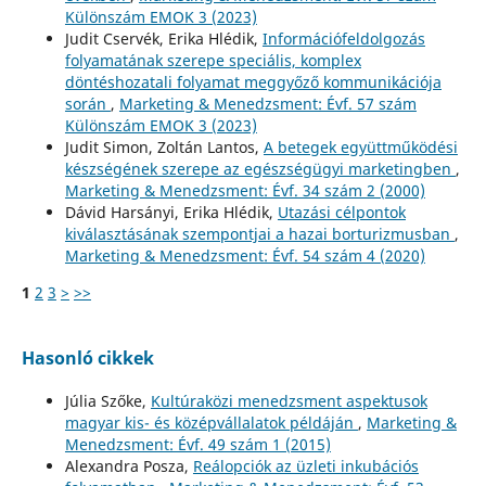
Különszám EMOK 3 (2023)
Judit Cservék, Erika Hlédik,
Információfeldolgozás
folyamatának szerepe speciális, komplex
döntéshozatali folyamat meggyőző kommunikációja
során
,
Marketing & Menedzsment: Évf. 57 szám
Különszám EMOK 3 (2023)
Judit Simon, Zoltán Lantos,
A betegek együttműködési
készségének szerepe az egészségügyi marketingben
,
Marketing & Menedzsment: Évf. 34 szám 2 (2000)
Dávid Harsányi, Erika Hlédik,
Utazási célpontok
kiválasztásának szempontjai a hazai borturizmusban
,
Marketing & Menedzsment: Évf. 54 szám 4 (2020)
1
2
3
>
>>
Hasonló cikkek
Júlia Szőke,
Kultúraközi menedzsment aspektusok
magyar kis- és középvállalatok példáján
,
Marketing &
Menedzsment: Évf. 49 szám 1 (2015)
Alexandra Posza,
Reálopciók az üzleti inkubációs