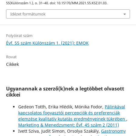
55(Különszám 1.), o. 31–40. doi: 10.15170/MM.2021.55.KSZ.01.03.
Idézet formátumok
Folyóirat szám
Évf. 55 szám Különszám 1. (2021): EMOK
Rovat
Cikkek
Ugyanannak a szerző(k)nek a legtöbbet olvasott
cikkei
Gedeon Totth, Erika Hlédik, Mónika Fodor,
Pálinkával
kapcsolatos fogyasztói percepciók és preferenciák
elemzése kvalitatív kutatás eredményeinek tükrében
,
Marketing & Menedzsment: Évf. 45 szám 2 (2011)
Ivett Sziva, Judit Simon, Orsolya Szakály,
Gastronomy