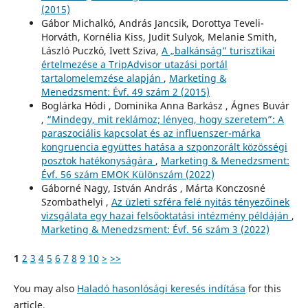
(2015)
Gábor Michalkó, András Jancsik, Dorottya Teveli-
Horváth, Kornélia Kiss, Judit Sulyok, Melanie Smith,
László Puczkó, Ivett Sziva,
A „balkánság” turisztikai
értelmezése a TripAdvisor utazási portál
tartalomelemzése alapján
,
Marketing &
Menedzsment: Évf. 49 szám 2 (2015)
Boglárka Hódi , Dominika Anna Barkász , Ágnes Buvár
,
“Mindegy, mit reklámoz; lényeg, hogy szeretem”: A
paraszociális kapcsolat és az influenszer-márka
kongruencia együttes hatása a szponzorált közösségi
posztok hatékonyságára
,
Marketing & Menedzsment:
Évf. 56 szám EMOK Különszám (2022)
Gáborné Nagy, István András , Márta Konczosné
Szombathelyi ,
Az üzleti szféra felé nyitás tényezőinek
vizsgálata egy hazai felsőoktatási intézmény példáján
,
Marketing & Menedzsment: Évf. 56 szám 3 (2022)
1
2
3
4
5
6
7
8
9
10
>
>>
You may also
Haladó hasonlósági keresés indítása
for this
article.