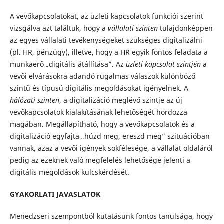
A vevőkapcsolatokat, az üzleti kapcsolatok funkciói szerint
vizsgálva azt találtuk, hogy a
vállalati szinten
tulajdonképpen
az egyes vállalati tevékenységeket szükséges digitalizálni
(pl. HR, pénzügy), illetve, hogy a HR egyik fontos feladata a
munkaerő „digitális átállítása”. Az
üzleti kapcsolat szintjén
a
vevői elvárásokra adandó rugalmas válaszok különböző
szintű és típusú digitális megoldásokat igényelnek. A
hálózati szinten
, a digitalizáció meglévő szintje az új
vevőkapcsolatok kialakításának lehetőségét hordozza
magában. Megállapítható, hogy a vevőkapcsolatok és a
digitalizáció egyfajta „húzd meg, ereszd meg” szituációban
vannak, azaz a vevői igények sokfélesége, a vállalat oldaláról
pedig az ezeknek való megfelelés lehetősége jelenti a
digitális megoldások kulcskérdését.
GYAKORLATI JAVASLATOK
Menedzseri szempontból kutatásunk fontos tanulsága, hogy