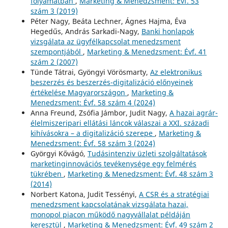
folyamatban
,
Marketing & Menedzsment: Évf. 53
szám 3 (2019)
Péter Nagy, Beáta Lechner, Ágnes Hajma, Éva
Hegedűs, András Sarkadi-Nagy,
Banki honlapok
vizsgálata az ügyfélkapcsolat menedzsment
szempontjából
,
Marketing & Menedzsment: Évf. 41
szám 2 (2007)
Tünde Tátrai, Gyöngyi Vörösmarty,
Az elektronikus
beszerzés és beszerzés-digitalizáció előnyeinek
értékelése Magyarországon
,
Marketing &
Menedzsment: Évf. 58 szám 4 (2024)
Anna Freund, Zsófia Jámbor, Judit Nagy,
A hazai agrár-
élelmiszeripari ellátási láncok válaszai a XXI. századi
kihívásokra – a digitalizáció szerepe
,
Marketing &
Menedzsment: Évf. 58 szám 3 (2024)
Györgyi Kővágó,
Tudásintenziv üzleti szolgáltatások
marketinginnovációs tevékenysége egy felmérés
tükrében
,
Marketing & Menedzsment: Évf. 48 szám 3
(2014)
Norbert Katona, Judit Tessényi,
A CSR és a stratégiai
menedzsment kapcsolatának vizsgálata hazai,
monopol piacon működő nagyvállalat példáján
keresztül
,
Marketing & Menedzsment: Évf. 49 szám 2