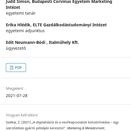
Judit Simon,
Budapesti Corvinus Egyetem Marketing
Intézet
egyetemi tanár
Erika Hlédik,
ELTE Gazdálkodástudományi Intézet
egyetemi adjunktus
Edit Neumann-Bódi ,
Italműhely Kft.
ügyvezető
PDF
Megjelent
2021-07-28
Hogyan kell idézni
Szalkai, Z. (2021) „A digitalizáció és a vevőkapcsolatok kölcsönhatása – egy
szerződéses gyártó példáján keresztül”,
Marketing & Menedzsment
,