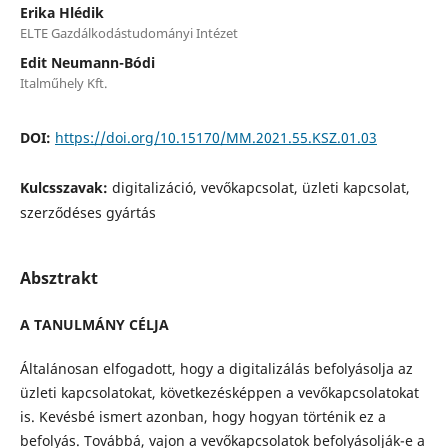
Erika Hlédik
ELTE Gazdálkodástudományi Intézet
Edit Neumann-Bódi
Italműhely Kft.
DOI:
https://doi.org/10.15170/MM.2021.55.KSZ.01.03
Kulcsszavak:
digitalizáció, vevőkapcsolat, üzleti kapcsolat,
szerződéses gyártás
Absztrakt
A TANULMÁNY CÉLJA
Általánosan elfogadott, hogy a digitalizálás befolyásolja az
üzleti kapcsolatokat, következésképpen a vevőkapcsolatokat
is. Kevésbé ismert azonban, hogy hogyan történik ez a
befolyás. Továbbá, vajon a vevőkapcsolatok befolyásolják-e a