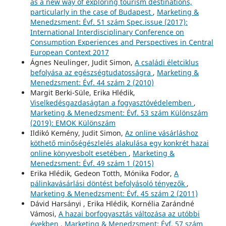
as a new way of exploring tourism destinations,
particularly in the case of Budapest
,
Marketing &
Menedzsment: Évf. 51 szám Spec.issue (2017):
International Interdisciplinary Conference on
Consumption Experiences and Perspectives in Central
European Context 2017
Ágnes Neulinger, Judit Simon,
A családi életciklus
befolyása az egészségtudatosságra
,
Marketing &
Menedzsment: Évf. 44 szám 2 (2010)
Margit Berki-Süle, Erika Hlédik,
Viselkedésgazdaságtan a fogyasztóvédelemben
,
Marketing & Menedzsment: Évf. 53 szám Különszám
(2019): EMOK Különszám
Ildikó Kemény, Judit Simon,
Az online vásárláshoz
köthető minőségészlelés alakulása egy konkrét hazai
online könyvesbolt esetében
,
Marketing &
Menedzsment: Évf. 49 szám 1 (2015)
Erika Hlédik, Gedeon Totth, Mónika Fodor,
A
pálinkavásárlási döntést befolyásoló tényezők
,
Marketing & Menedzsment: Évf. 45 szám 2 (2011)
Dávid Harsányi , Erika Hlédik, Kornélia Zarándné
Vámosi,
A hazai borfogyasztás változása az utóbbi
években
,
Marketing & Menedzsment: Évf. 57 szám