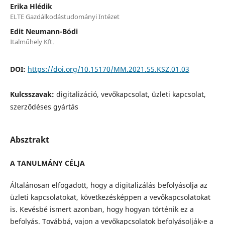
Erika Hlédik
ELTE Gazdálkodástudományi Intézet
Edit Neumann-Bódi
Italműhely Kft.
DOI:
https://doi.org/10.15170/MM.2021.55.KSZ.01.03
Kulcsszavak:
digitalizáció, vevőkapcsolat, üzleti kapcsolat,
szerződéses gyártás
Absztrakt
A TANULMÁNY CÉLJA
Általánosan elfogadott, hogy a digitalizálás befolyásolja az
üzleti kapcsolatokat, következésképpen a vevőkapcsolatokat
is. Kevésbé ismert azonban, hogy hogyan történik ez a
befolyás. Továbbá, vajon a vevőkapcsolatok befolyásolják-e a