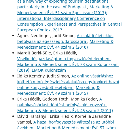
as a new way of exploring tourism destinations,
particularly in the case of Budapest
,
Marketing &
Menedzsment: Évf. 51 szám Spec.issue (2017):
International Interdisciplinary Conference on
Consumption Experiences and Perspectives in Central
European Context 2017
Ágnes Neulinger, Judit Simon,
A családi életciklus
befolyása az egészségtudatosságra
,
Marketing &
Menedzsment: Évf. 44 szám 2 (2010)
Margit Berki-Süle, Erika Hlédik,
Viselkedésgazdaságtan a fogyasztóvédelemben
,
Marketing & Menedzsment: Évf. 53 szám Különszám
(2019): EMOK Különszám
Ildikó Kemény, Judit Simon,
Az online vásárláshoz
köthető minőségészlelés alakulása egy konkrét hazai
online könyvesbolt esetében
,
Marketing &
Menedzsment: Évf. 49 szám 1 (2015)
Erika Hlédik, Gedeon Totth, Mónika Fodor,
A
pálinkavásárlási döntést befolyásoló tényezők
,
Marketing & Menedzsment: Évf. 45 szám 2 (2011)
Dávid Harsányi , Erika Hlédik, Kornélia Zarándné
Vámosi,
A hazai borfogyasztás változása az utóbbi
években
,
Marketing & Menedzsment: Évf. 57 szám