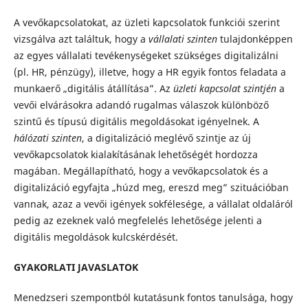
A vevőkapcsolatokat, az üzleti kapcsolatok funkciói szerint
vizsgálva azt találtuk, hogy a
vállalati szinten
tulajdonképpen
az egyes vállalati tevékenységeket szükséges digitalizálni
(pl. HR, pénzügy), illetve, hogy a HR egyik fontos feladata a
munkaerő „digitális átállítása”. Az
üzleti kapcsolat szintjén
a
vevői elvárásokra adandó rugalmas válaszok különböző
szintű és típusú digitális megoldásokat igényelnek. A
hálózati szinten
, a digitalizáció meglévő szintje az új
vevőkapcsolatok kialakításának lehetőségét hordozza
magában. Megállapítható, hogy a vevőkapcsolatok és a
digitalizáció egyfajta „húzd meg, ereszd meg” szituációban
vannak, azaz a vevői igények sokfélesége, a vállalat oldaláról
pedig az ezeknek való megfelelés lehetősége jelenti a
digitális megoldások kulcskérdését.
GYAKORLATI JAVASLATOK
Menedzseri szempontból kutatásunk fontos tanulsága, hogy