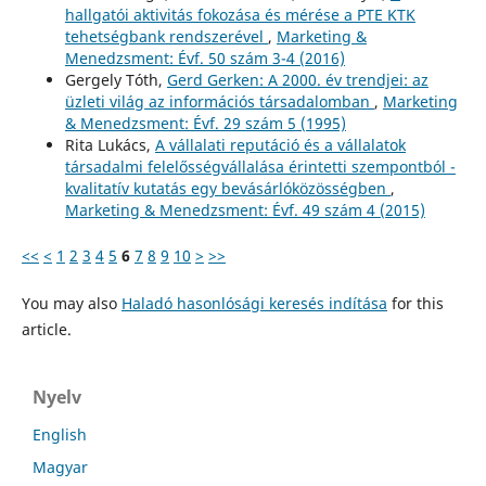
hallgatói aktivitás fokozása és mérése a PTE KTK
tehetségbank rendszerével
,
Marketing &
Menedzsment: Évf. 50 szám 3-4 (2016)
Gergely Tóth,
Gerd Gerken: A 2000. év trendjei: az
üzleti világ az információs társadalomban
,
Marketing
& Menedzsment: Évf. 29 szám 5 (1995)
Rita Lukács,
A vállalati reputáció és a vállalatok
társadalmi felelősségvállalása érintetti szempontból -
kvalitatív kutatás egy bevásárlóközösségben
,
Marketing & Menedzsment: Évf. 49 szám 4 (2015)
<<
<
1
2
3
4
5
6
7
8
9
10
>
>>
You may also
Haladó hasonlósági keresés indítása
for this
article.
Nyelv
English
Magyar