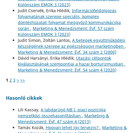
Különszám EMOK 3 (2023)
Judit Cservék, Erika Hlédik,
Információfeldolgozás
folyamatának szerepe speciális, komplex
döntéshozatali folyamat meggyőző kommunikációja
során
,
Marketing & Menedzsment: Évf. 57 szám
Különszám EMOK 3 (2023)
Judit Simon, Zoltán Lantos,
A betegek együttműködési
készségének szerepe az egészségügyi marketingben
,
Marketing & Menedzsment: Évf. 34 szám 2 (2000)
Dávid Harsányi, Erika Hlédik,
Utazási célpontok
kiválasztásának szempontjai a hazai borturizmusban
,
Marketing & Menedzsment: Évf. 54 szám 4 (2020)
1
2
3
>
>>
Hasonló cikkek
Lili Kassay,
A labdarúgó NB I. piaci pozíciója
nemzetközi összehasonlításban
,
Marketing &
Menedzsment: Évf. 47 szám 4 (2013)
Tamás Kozák,
Hogyan lehet így tervezni?
,
Marketing &