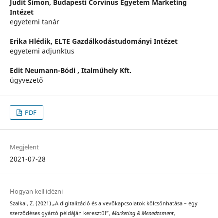
Judit Simon,
Budapesti Corvinus Egyetem Marketing
Intézet
egyetemi tanár
Erika Hlédik,
ELTE Gazdálkodástudományi Intézet
egyetemi adjunktus
Edit Neumann-Bódi ,
Italműhely Kft.
ügyvezető
PDF
Megjelent
2021-07-28
Hogyan kell idézni
Szalkai, Z. (2021) „A digitalizáció és a vevőkapcsolatok kölcsönhatása – egy
szerződéses gyártó példáján keresztül”,
Marketing & Menedzsment
,