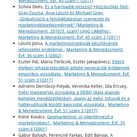
Menedzsment: Évf. 45 szám 1 (2011)
Szilvia Deés,
És a harmadik misszió? Hozzászólás Deli-
Gray Zsuzsa, Árva László és Michael Gray:
„Globalizáció a felsőoktatásban szervezeti és
marketingkövetkezmények” (Marketing &
Menedzsment, 2010/3. szám) című cikkéhez
,
Marketing & Menedzsment: Évf. 45 szám 2 (2011)
László Józsa,
A marketingstratégiák készítésének
jellegzetes problémái
,
Marketing & Menedzsment:
Évf. 36 szám 3 (2002)
Eszter Pál, Mária Törőcsik, Eszter Jakopánecz,
Eltérő
életkori lehatárolásokból adódó generációk értékeinek
empirikus vizsgálata
,
Marketing & Menedzsment: Évf.
51 szám 3 (2017)
Adrienn Dernóczy-Polyák, Veronika Keller, Ida Ercsey,
Evési magatartás vizsgálata a DEBQ skála alapján
komplex megközelítésben, avagy az evési stílusok és a
háttérváltozók közötti kapcsolat vizsgálata
,
Marketing
& Menedzsment: Évf. 51 szám 3 (2017)
Kolos Kovács,
Geomarketing: új sikertényező a
marketingben?
,
Marketing & Menedzsment: Évf. 35
szám 4 (2001)
Gábor Balogh, Ferencné Farkas, Edit Bányai,
A