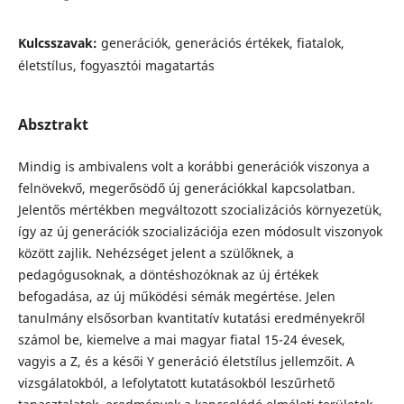
Kulcsszavak:
generációk, generációs értékek, fiatalok,
életstílus, fogyasztói magatartás
Absztrakt
Mindig is ambivalens volt a korábbi generációk viszonya a
felnövekvő, megerősödő új generációkkal kapcsolatban.
Jelentős mértékben megváltozott szocializációs környezetük,
így az új generációk szocializációja ezen módosult viszonyok
között zajlik. Nehézséget jelent a szülőknek, a
pedagógusoknak, a döntéshozóknak az új értékek
befogadása, az új működési sémák megértése. Jelen
tanulmány elsősorban kvantitatív kutatási eredményekről
számol be, kiemelve a mai magyar fiatal 15-24 évesek,
vagyis a Z, és a késői Y generáció életstílus jellemzőit. A
vizsgálatokból, a lefolytatott kutatásokból leszűrhető