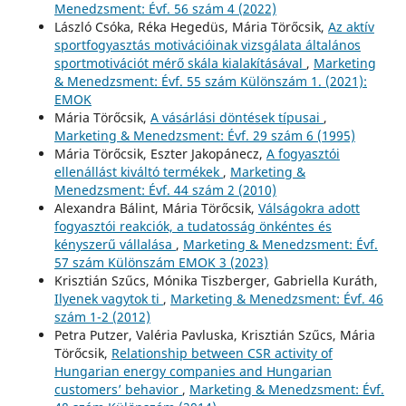
Menedzsment: Évf. 56 szám 4 (2022)
László Csóka, Réka Hegedüs, Mária Törőcsik,
Az aktív
sportfogyasztás motivációinak vizsgálata általános
sportmotivációt mérő skála kialakításával
,
Marketing
& Menedzsment: Évf. 55 szám Különszám 1. (2021):
EMOK
Mária Törőcsik,
A vásárlási döntések típusai
,
Marketing & Menedzsment: Évf. 29 szám 6 (1995)
Mária Törőcsik, Eszter Jakopánecz,
A fogyasztói
ellenállást kiváltó termékek
,
Marketing &
Menedzsment: Évf. 44 szám 2 (2010)
Alexandra Bálint, Mária Törőcsik,
Válságokra adott
fogyasztói reakciók, a tudatosság önkéntes és
kényszerű vállalása
,
Marketing & Menedzsment: Évf.
57 szám Különszám EMOK 3 (2023)
Krisztián Szűcs, Mónika Tiszberger, Gabriella Kuráth,
Ilyenek vagytok ti
,
Marketing & Menedzsment: Évf. 46
szám 1-2 (2012)
Petra Putzer, Valéria Pavluska, Krisztián Szűcs, Mária
Törőcsik,
Relationship between CSR activity of
Hungarian energy companies and Hungarian
customers’ behavior
,
Marketing & Menedzsment: Évf.