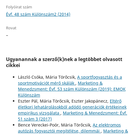
Folyóirat szám
Évf. 48 szám Különszám2 (2014)
Rovat
–
Ugyanannak a szerző(k)nek a legtöbbet olvasott
cikkei
László Csóka, Mária Törőcsik,
A sportfogyasztás és a
sportmotivációt mérő skálák
,
Marketing &
Menedzsment: Évf. 53 szám Különszám (2019): EMOK
Különszám
Eszter Pál, Mária Törőcsik, Eszter Jakopánecz,
Eltérő
életkori lehatárolásokból adódó generációk értékeinek
empirikus vizsgálata
,
Marketing & Menedzsment: Évf.
51 szám 3 (2017)
Bence Vereckei-Poór, Mária Törőcsik,
Az elektromos
autózás fogyasztói megítélése, dilemmái
,
Marketing &