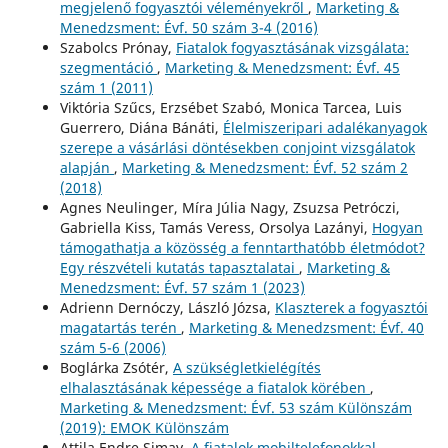
megjelenő fogyasztói véleményekről
,
Marketing &
Menedzsment: Évf. 50 szám 3-4 (2016)
Szabolcs Prónay,
Fiatalok fogyasztásának vizsgálata:
szegmentáció
,
Marketing & Menedzsment: Évf. 45
szám 1 (2011)
Viktória Szűcs, Erzsébet Szabó, Monica Tarcea, Luis
Guerrero, Diána Bánáti,
Élelmiszeripari adalékanyagok
szerepe a vásárlási döntésekben conjoint vizsgálatok
alapján
,
Marketing & Menedzsment: Évf. 52 szám 2
(2018)
Agnes Neulinger, Míra Júlia Nagy, Zsuzsa Petróczi,
Gabriella Kiss, Tamás Veress, Orsolya Lazányi,
Hogyan
támogathatja a közösség a fenntarthatóbb életmódot?
Egy részvételi kutatás tapasztalatai
,
Marketing &
Menedzsment: Évf. 57 szám 1 (2023)
Adrienn Dernóczy, László Józsa,
Klaszterek a fogyasztói
magatartás terén
,
Marketing & Menedzsment: Évf. 40
szám 5-6 (2006)
Boglárka Zsótér,
A szükségletkielégítés
elhalasztásának képessége a fiatalok körében
,
Marketing & Menedzsment: Évf. 53 szám Különszám
(2019): EMOK Különszám
Attila Endre Simay,
A fiatalok mobiltelefonokkal