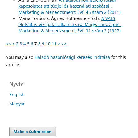
kapcsolatos attitűdjei és használati szokásai
,
Marketing & Menedzsment: Évf. 45 szám 2 (2011)
Mária Törőcsik, Ágnes Hofmeister-Tóth,
A VALS
életstílus-vizsgálat alkalmazása Magyarországon
,
Marketing & Menedzsment: Évf. 31 szám 2 (1997)
<<
<
2
3
4
5
6
7
8
9
10
11
>
>>
You may also
Haladó hasonlósági keresés indítása
for this
article.
Nyelv
English
Magyar
Make a Submission