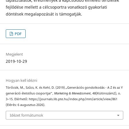
tapasztalatok, eredmények a kapcsolódó elméleti területek
fejlődése mellett a célcsoportra vonatkozó gyakorlati
döntések megalapozását is támogatják.
PDF
Megjelent
2019-10-29
Hogyan kell idézni
Törőcsik, M., Szűcs, K. és Kehl, D. (2019) „Generációs gondolkodás - A Z és az Y
generáció életstílus csoportjai”,
Marketing & Menedzsment
, 48(Különszám2), o.
3–15. Elérhető: https://journals.lib.pte.hu/index.php/mm/article/view/861
(Elérés: 6 augusztus 2026).
Idézet formátumok