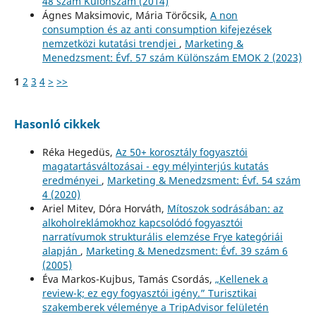
48 szám Különszám (2014)
Ágnes Maksimovic, Mária Törőcsik,
A non
consumption és az anti consumption kifejezések
nemzetközi kutatási trendjei
,
Marketing &
Menedzsment: Évf. 57 szám Különszám EMOK 2 (2023)
1
2
3
4
>
>>
Hasonló cikkek
Réka Hegedüs,
Az 50+ korosztály fogyasztói
magatartásváltozásai - egy mélyinterjús kutatás
eredményei
,
Marketing & Menedzsment: Évf. 54 szám
4 (2020)
Ariel Mitev, Dóra Horváth,
Mítoszok sodrásában: az
alkoholreklámokhoz kapcsolódó fogyasztói
narratívumok strukturális elemzése Frye kategóriái
alapján
,
Marketing & Menedzsment: Évf. 39 szám 6
(2005)
Éva Markos-Kujbus, Tamás Csordás,
„Kellenek a
review-k; ez egy fogyasztói igény.” Turisztikai
szakemberek véleménye a TripAdvisor felületén