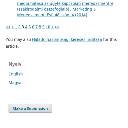
média hatása az ügyfélkapcsolati menedzsmentre
(szakirodalmi összefoglaló)
,
Marketing &
Menedzsment: Évf. 48 szám 4 (2014)
<<
<
1
2
3
4
5
6
7
8
9
10
>
>>
You may also
Haladó hasonlósági keresés indítása
for this
article.
Nyelv
English
Magyar
Make a Submission