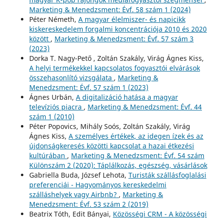
Marketing & Menedzsment: Évf. 58 szám 1 (2024)
Péter Németh,
A magyar élelmiszer- és napicikk
kiskereskedelem forgalmi koncentrációja 2010 és 2020
között
,
Marketing & Menedzsment: Évf. 57 szám 3
(2023)
Dorka T. Nagy-Pető , Zoltán Szakály, Virág Ágnes Kiss,
A helyi termékekkel kapcsolatos fogyasztói elvárások
összehasonlító vizsgálata
,
Marketing &
Menedzsment: Évf. 57 szám 1 (2023)
Ágnes Urbán,
A digitalizáció hatása a magyar
televíziós piacra
,
Marketing & Menedzsment: Évf. 44
szám 1 (2010)
Péter Popovics, Mihály Soós, Zoltán Szakály, Virág
Ágnes Kiss,
A személyes értékek, az idegen ízek és az
újdonságkeresés közötti kapcsolat a hazai étkezési
kultúrában
,
Marketing & Menedzsment: Évf. 54 szám
Különszám 2 (2020): Táplálkozás, egészség, vásárlások
Gabriella Buda, József Lehota,
Turisták szállásfoglalási
preferenciái - Hagyományos kereskedelmi
szálláshelyek vagy Airbnb?
,
Marketing &
Menedzsment: Évf. 53 szám 2 (2019)
Beatrix Tóth, Edit Bányai,
Közösségi CRM - A közösségi