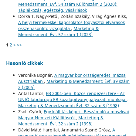
Menedzsment: Évf. 54 szám Különszám 2 (2020):
Táplálkozás, egészség, vásárlások
Dorka T. Nagy-Pető , Zoltán Szakály, Virág Ágnes Kiss,
A helyi termékekkel kapcsolatos fogyasztói elvárások
összehasonlító vizsgálata
,
Marketing &
Menedzsment: Évf. 57 szám 1 (2023)
1
2
>
>>
Hasonló cikkek
Veronika Bognár,
A magyar bor országeredet imázsa
Ausztriában
,
Marketing & Menedzsment: Évf. 39 szám
2 (2005)
Antal Lantos,
EB 2004-ben: Közös rendezési terv - Az
UNIÓ labdarúgó EB közalapítvány pályázati munkája
,
Marketing & Menedzsment: Évf. 32 szám 3 (1998)
Zsolt Győrfi,
Egy kiállítás képei - Beszámoló a moszkvai
Magyar Nemzeti Kiállításról
,
Marketing &
Menedzsment: Évf. 32 szám 2 (1998)
Dávid Máté Hargitai, Annamária Sasné Grósz,
A
magyar K-pop rajongók médiafogyasztói szegmensei
,