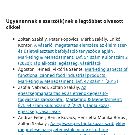
Ugyanannak a szerző(k)nek a legtöbbet olvasott
cikkei
Zoltán Szakály, Péter Popovics, Márk Szakály, Enikő
Kontor,
A vásárlói magatartás elemzése az élelmiszer-
és üzletválasztást befolyásoló tényezők alapján
,
Marketing & Menedzsment: Évf. 54 szám Különszám 2
(2020): Táplálkozás, egészség, vásárlások
Ágoston Temesi, Viktória Szente,
Marketing aspects of
functional canned food industrial products
,
Marketing & Menedzsment: Évf. 47 szám 1 (2013)
Zsófia Nábrádi, Zoltán Szakály,
Az
egészségmagatartás és az étrendkiegészítő-
fogyasztás kapcsolata
,
Marketing & Menedzsment:
Évf. 54 szám Különszám 2 (2020): Táplálkozás,
egészség, vásárlások
András Fehér, Bence Kovács, Henrietta Mónika Boros ,
Zoltán Szakály ,
Az egészséges táplálkozás szubjektív
megítélése az egyetemisták online és offline