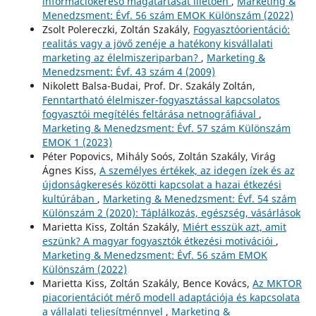
információkereső magatartását illetően
,
Marketing &
Menedzsment: Évf. 56 szám EMOK Különszám (2022)
Zsolt Polereczki, Zoltán Szakály,
Fogyasztóorientáció:
realitás vagy a jövő zenéje a hatékony kisvállalati
marketing az élelmiszeriparban?
,
Marketing &
Menedzsment: Évf. 43 szám 4 (2009)
Nikolett Balsa-Budai, Prof. Dr. Szakály Zoltán,
Fenntartható élelmiszer-fogyasztással kapcsolatos
fogyasztói megítélés feltárása netnográfiával
,
Marketing & Menedzsment: Évf. 57 szám Különszám
EMOK 1 (2023)
Péter Popovics, Mihály Soós, Zoltán Szakály, Virág
Ágnes Kiss,
A személyes értékek, az idegen ízek és az
újdonságkeresés közötti kapcsolat a hazai étkezési
kultúrában
,
Marketing & Menedzsment: Évf. 54 szám
Különszám 2 (2020): Táplálkozás, egészség, vásárlások
Marietta Kiss, Zoltán Szakály,
Miért esszük azt, amit
eszünk? A magyar fogyasztók étkezési motivációi
,
Marketing & Menedzsment: Évf. 56 szám EMOK
Különszám (2022)
Marietta Kiss, Zoltán Szakály, Bence Kovács,
Az MKTOR
piacorientációt mérő modell adaptációja és kapcsolata
a vállalati teljesítménnyel
,
Marketing &