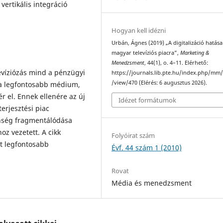
 vertikális integráció
Hogyan kell idézni
Urbán, Ágnes (2019) „A digitalizáció hatása
magyar televíziós piacra”,
Marketing &
Menedzsment
, 44(1), o. 4–11. Elérhető:
evíziózás mind a pénzügyi
https://journals.lib.pte.hu/index.php/mm/
/view/470 (Elérés: 6 augusztus 2026).
 a legfontosabb médium,
 el. Ennek ellenére az új
Idézet formátumok
terjesztési piac
önség fragmentálódása
z vezetett. A cikk
Folyóirat szám
t legfontosabb
Évf. 44 szám 1 (2010)
Rovat
Média és menedzsment