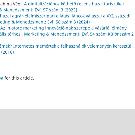
zabina Végi,
A digitalizációhoz köthető recens hazai turisztikai
& Menedzsment: Évf. 57 szám 3 (2023)
hazai agrár-élelmiszeripari ellátási láncok válaszai a XXI. századi
eting & Menedzsment: Évf. 58 szám 3 (2024)
,
Az in-store marketing innovációinak szerepe a vásárlói élmény
ális térhez
,
Marketing & Menedzsment: Évf. 54 szám Különszám 2
émek? Internetes mémérték a felhasználók véleményén keresztül
,
 (2016)
sa
for this article.