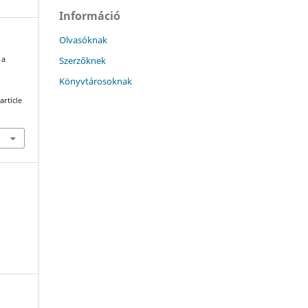
Információ
Olvasóknak
Szerzőknek
 a
Könyvtárosoknak
article