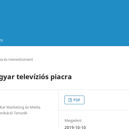
um
ia és menedzsment
gyar televíziós piacra
PDF
Kar Marketing és Média
nikáció Tanszék
Megjelent
2019-10-10