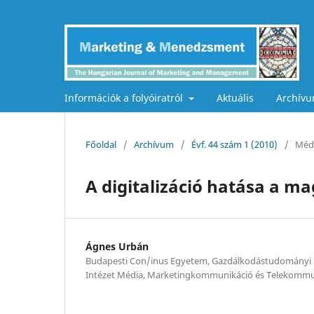
Információk a folyóiratról
Aktuális
Archív
Főoldal
/
Archívum
/
Évf. 44 szám 1 (2010)
/
Méd
A digitalizáció hatása a ma
Ágnes Urbán
Budapesti Con/inus Egyetem, Gazdálkodástudományi 
Intézet Média, Marketingkommunikáció és Telekommu