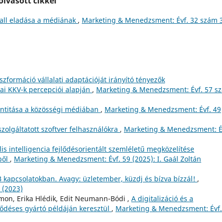
lvasott cikkei
ball eladása a médiának
,
Marketing & Menedzsment: Évf. 32 szám 
nszformáció vállalati adaptációját irányító tényezők
i KKV-k percepciói alapján
,
Marketing & Menedzsment: Évf. 57 s
dentitása a közösségi médiában
,
Marketing & Menedzsment: Évf. 49
szolgáltatott szoftver felhasználókra
,
Marketing & Menedzsment: É
lis intelligencia fejlődésorientált szemléletű megközelítése
ből
,
Marketing & Menedzsment: Évf. 59 (2025): I. Gaál Zoltán
B kapcsolatokban. Avagy: üzletember, küzdj és bízva bízzál!
,
 (2023)
imon, Erika Hlédik, Edit Neumann-Bódi ,
A digitalizáció és a
ződéses gyártó példáján keresztül
,
Marketing & Menedzsment: Évf.