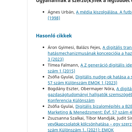
Ugyanannak a szerző(k)nek a legtöbbet o
Ágnes Urbán,
A média kiszolgálása. A fut
(1998)
Hasonló cikkek
Áron Gyimesi, Balázs Fejes,
A digitális tra
hatásmechanizmusának koncepciója a haza
3 (2023)
Tímea Falmann,
A Z generáció digitális i
szám 1 (2015)
Zsófia Gyulai,
Digitális nudge-ok hatása a 
57 szám Különszám EMOK 1 (2023)
Bogdány Eszter, Obermayer Nóra,
A digitá
gazdaságtudományi hallgatók szemszögé
Konferencia Különszám
Zsófia Gyulai,
Digitális bizalomépítés a B2
Marketing & Menedzsment: Évf. 57 szám 4
Zsuzsanna Szalkai, Tibor Mandják, Judit S
vevőkapcsolatok kölcsönhatása – egy szer
szám Különszám 1. (2021): EMOK