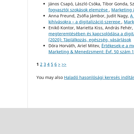
János Csapó, László Csóka, Tibor Gonda, S
fogyasztói szokások elemzése
,
Marketing 
Anna Freund, Zsófia Jámbor, Judit Nagy,
A 
kihívásokra – a digitalizáció szerepe
,
Mark
Enikő Kontor, Marietta Kiss, András Fehér
megteremtésében és kapcsolódása a digit
(2020): Táplálkozás, egészség, vásárlások
Dóra Horváth, Ariel Mitev,
Értékesek-e a m
Marketing & Menedzsment: Évf. 50 szám 1
1
2
3
4
5
6
>
>>
You may also
Haladó hasonlósági keresés indítá