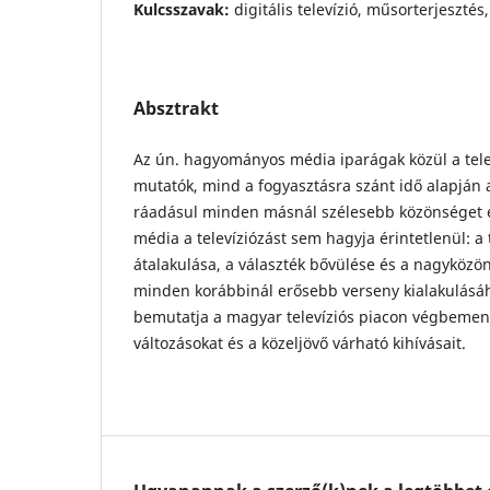
Kulcsszavak:
digitális televízió, műsorterjesztés,
Absztrakt
Az ún. hagyományos média iparágak közül a tel
mutatók, mind a fogyasztásra szánt idő alapján
ráadásul minden másnál szélesebb közönséget ér
média a televíziózást sem hagyja érintetlenül: a 
átalakulása, a választék bővülése és a nagyköz
minden korábbinál erősebb verseny kialakulásáho
bemutatja a magyar televíziós piacon végbemen
változásokat és a közeljövő várható kihívásait.