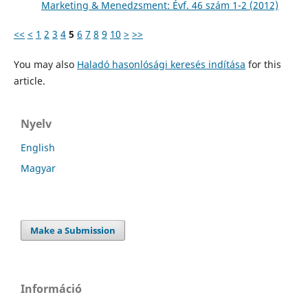
Marketing & Menedzsment: Évf. 46 szám 1-2 (2012)
<<
<
1
2
3
4
5
6
7
8
9
10
>
>>
You may also
Haladó hasonlósági keresés indítása
for this
article.
Nyelv
English
Magyar
Make a Submission
Információ