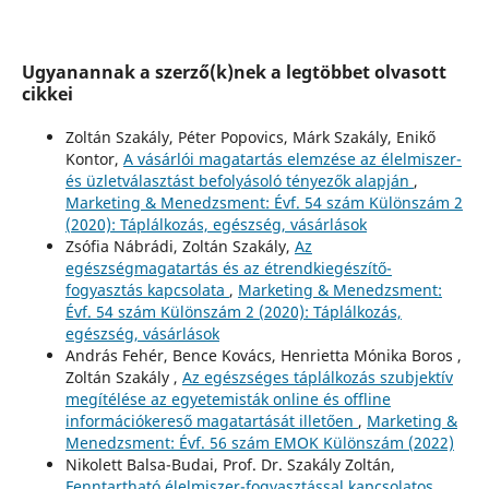
Ugyanannak a szerző(k)nek a legtöbbet olvasott
cikkei
Zoltán Szakály, Péter Popovics, Márk Szakály, Enikő
Kontor,
A vásárlói magatartás elemzése az élelmiszer-
és üzletválasztást befolyásoló tényezők alapján
,
Marketing & Menedzsment: Évf. 54 szám Különszám 2
(2020): Táplálkozás, egészség, vásárlások
Zsófia Nábrádi, Zoltán Szakály,
Az
egészségmagatartás és az étrendkiegészítő-
fogyasztás kapcsolata
,
Marketing & Menedzsment:
Évf. 54 szám Különszám 2 (2020): Táplálkozás,
egészség, vásárlások
András Fehér, Bence Kovács, Henrietta Mónika Boros ,
Zoltán Szakály ,
Az egészséges táplálkozás szubjektív
megítélése az egyetemisták online és offline
információkereső magatartását illetően
,
Marketing &
Menedzsment: Évf. 56 szám EMOK Különszám (2022)
Nikolett Balsa-Budai, Prof. Dr. Szakály Zoltán,
Fenntartható élelmiszer-fogyasztással kapcsolatos