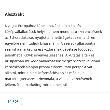
Absztrakt
Nyugat-Európához képest hazánkban a kis- és
középvállalkozások helyzete nem mondható szerencsésnek
az EU-csatlakozás nyújtotta lehetőségeket ezen a téren
egyelőre nem tudjuk kihasználni. A szerzők álláspontja
szerint a marketing eszköztárának bevetése fogódzót
jelenthet a KKV-k érvényesüléséhez. A kutatás a tej- és
húsiparban működő vállalkozások megkérdezésével olyan
kérdéskörök alapján próbál előremutató perspektívát
alkotni, mint a piaci információszerzés módjai, a
marketingtervezés színvonala, a vállalat vezetésének
jellemzői, a marketing-mix elemek, stb.
PDF