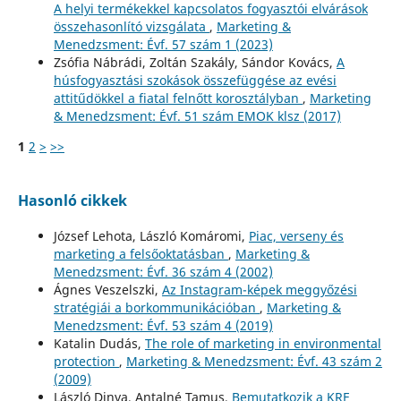
A helyi termékekkel kapcsolatos fogyasztói elvárások
összehasonlító vizsgálata
,
Marketing &
Menedzsment: Évf. 57 szám 1 (2023)
Zsófia Nábrádi, Zoltán Szakály, Sándor Kovács,
A
húsfogyasztási szokások összefüggése az evési
attitűdökkel a fiatal felnőtt korosztályban
,
Marketing
& Menedzsment: Évf. 51 szám EMOK klsz (2017)
1
2
>
>>
Hasonló cikkek
József Lehota, László Komáromi,
Piac, verseny és
marketing a felsőoktatásban
,
Marketing &
Menedzsment: Évf. 36 szám 4 (2002)
Ágnes Veszelszki,
Az Instagram-képek meggyőzési
stratégiái a borkommunikációban
,
Marketing &
Menedzsment: Évf. 53 szám 4 (2019)
Katalin Dudás,
The role of marketing in environmental
protection
,
Marketing & Menedzsment: Évf. 43 szám 2
(2009)
László Dinya, Antalné Tamus,
Bemutatkozik a KRF