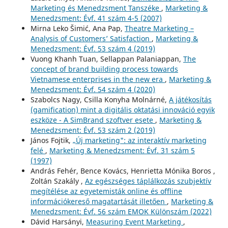
Marketing és Menedzsment Tanszéke
,
Marketing &
Menedzsment: Évf. 41 szám 4-5 (2007)
Mirna Leko Šimić, Ana Pap,
Theatre Marketing –
Analysis of Customers’ Satisfaction
,
Marketing &
Menedzsment: Évf. 53 szám 4 (2019)
Vuong Khanh Tuan, Sellappan Palaniappan,
The
concept of brand building process towards
Vietnamese enterprises in the new era
,
Marketing &
Menedzsment: Évf. 54 szám 4 (2020)
Szabolcs Nagy, Csilla Konyha Molnárné,
A játékosítás
(gamification) mint a digitális oktatási innováció egyik
eszköze - A SimBrand szoftver esete
,
Marketing &
Menedzsment: Évf. 53 szám 2 (2019)
János Fojtik,
„Új marketing": az interaktív marketing
felé
,
Marketing & Menedzsment: Évf. 31 szám 5
(1997)
András Fehér, Bence Kovács, Henrietta Mónika Boros ,
Zoltán Szakály ,
Az egészséges táplálkozás szubjektív
megítélése az egyetemisták online és offline
információkereső magatartását illetően
,
Marketing &
Menedzsment: Évf. 56 szám EMOK Különszám (2022)
Dávid Harsányi,
Measuring Event Marketing
,