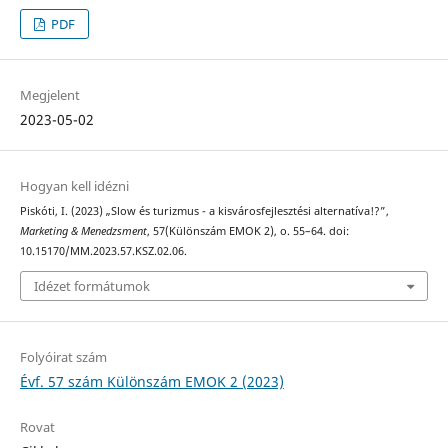
PDF
Megjelent
2023-05-02
Hogyan kell idézni
Piskóti, I. (2023) „Slow és turizmus - a kisvárosfejlesztési alternatíva!?”,
Marketing & Menedzsment
, 57(Különszám EMOK 2), o. 55–64. doi:
10.15170/MM.2023.57.KSZ.02.06.
Idézet formátumok
Folyóirat szám
Évf. 57 szám Különszám EMOK 2 (2023)
Rovat