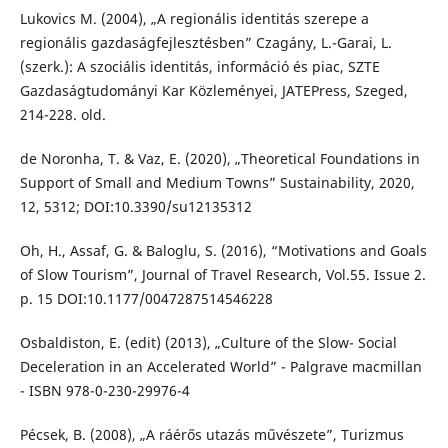
Lukovics M. (2004), „A regionális identitás szerepe a
regionális gazdaságfejlesztésben” Czagány, L.-Garai, L.
(szerk.): A szociális identitás, információ és piac, SZTE
Gazdaságtudományi Kar Közleményei, JATEPress, Szeged,
214-228. old.
de Noronha, T. & Vaz, E. (2020), „Theoretical Foundations in
Support of Small and Medium Towns” Sustainability, 2020,
12, 5312; DOI:10.3390/su12135312
Oh, H., Assaf, G. & Baloglu, S. (2016), “Motivations and Goals
of Slow Tourism”, Journal of Travel Research, Vol.55. Issue 2.
p. 15 DOI:10.1177/0047287514546228
Osbaldiston, E. (edit) (2013), „Culture of the Slow- Social
Deceleration in an Accelerated World” - Palgrave macmillan
- ISBN 978-0-230-29976-4
Pécsek, B. (2008), „A ráérős utazás művészete”, Turizmus