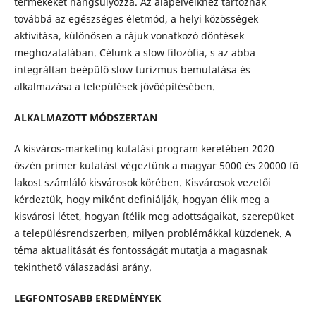
termékeket hangsúlyozza. Az alapelveikhez tartoznak
továbbá az egészséges életmód, a helyi közösségek
aktivitása, különösen a rájuk vonatkozó döntések
meghozatalában. Célunk a slow filozófia, s az abba
integráltan beépülő slow turizmus bemutatása és
alkalmazása a települések jövőépítésében.
ALKALMAZOTT MÓDSZERTAN
A kisváros-marketing kutatási program keretében 2020
őszén primer kutatást végeztünk a magyar 5000 és 20000 fő
lakost számláló kisvárosok körében. Kisvárosok vezetői
kérdeztük, hogy miként definiálják, hogyan élik meg a
kisvárosi létet, hogyan ítélik meg adottságaikat, szerepüket
a településrendszerben, milyen problémákkal küzdenek. A
téma aktualitását és fontosságát mutatja a magasnak
tekinthető válaszadási arány.
LEGFONTOSABB EREDMÉNYEK