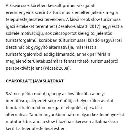
A kisvárosok körében készült primer vizsgálati
eredményeink szerint a turizmus kiemelten jelenik meg a
településfejlesztési tervekben. A kisvárosok slow turizmusa
igazi értékeket teremthet (Desalvo-Calzatti 2017), egyrészt a
sokféle motivációjú, sok célcsoportot kielégítő, jelentős
turistaforgalmú, korábban túlturizmussal küzdő nagyvárosi
desztinációk gyógyító alternatívája, másrészt a
turistaforgalomból eddig kimaradó, annak perifériáin
megjelenő területek számára fenntartható, turizmusépítő
perspektívát jelent (Pécsek 2008).
GYAKORLATI JAVASLATOKAT
Számos példa mutatja, hogy a slow filozófia a helyi
identitásra, elégedettségre épülő, a helyi erőforrásokat
fenntartható módon mozgató településfejlesztési
alternatíva. Tanulmányunkban három olyan kezdeményezést
mutatunk be, ahol a slow filozófia sikeresen alkalmazásra
került a településfejlesztésben.