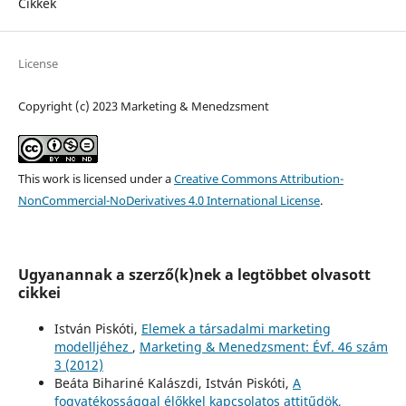
Cikkek
License
Copyright (c) 2023 Marketing & Menedzsment
This work is licensed under a
Creative Commons Attribution-
NonCommercial-NoDerivatives 4.0 International License
.
Ugyanannak a szerző(k)nek a legtöbbet olvasott
cikkei
István Piskóti,
Elemek a társadalmi marketing
modelljéhez
,
Marketing & Menedzsment: Évf. 46 szám
3 (2012)
Beáta Bihariné Kalászdi, István Piskóti,
A
fogyatékossággal élőkkel kapcsolatos attitűdök,