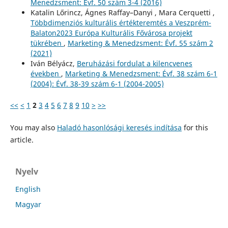
Menedzsment: Évf. 50 szám 3-4 (2016)
Katalin Lőrincz, Ágnes Raffay–Danyi , Mara Cerquetti ,
Többdimenziós kulturális értékteremtés a Veszprém-
Balaton2023 Európa Kulturális Fővárosa projekt
tükrében
,
Marketing & Menedzsment: Évf. 55 szám 2
(2021)
Iván Bélyácz,
Beruházási fordulat a kilencvenes
években
,
Marketing & Menedzsment: Évf. 38 szám 6-1
(2004): Évf. 38-39 szám 6-1 (2004-2005)
<<
<
1
2
3
4
5
6
7
8
9
10
>
>>
You may also
Haladó hasonlósági keresés indítása
for this
article.
Nyelv
English
Magyar