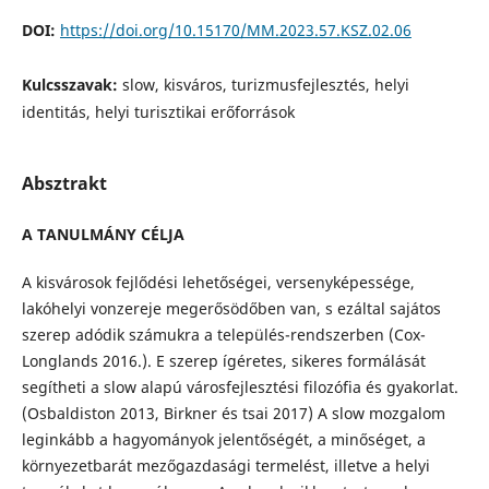
DOI:
https://doi.org/10.15170/MM.2023.57.KSZ.02.06
Kulcsszavak:
slow, kisváros, turizmusfejlesztés, helyi
identitás, helyi turisztikai erőforrások
Absztrakt
A TANULMÁNY CÉLJA
A kisvárosok fejlődési lehetőségei, versenyképessége,
lakóhelyi vonzereje megerősödőben van, s ezáltal sajátos
szerep adódik számukra a település-rendszerben (Cox-
Longlands 2016.). E szerep ígéretes, sikeres formálását
segítheti a slow alapú városfejlesztési filozófia és gyakorlat.
(Osbaldiston 2013, Birkner és tsai 2017) A slow mozgalom
leginkább a hagyományok jelentőségét, a minőséget, a
környezetbarát mezőgazdasági termelést, illetve a helyi