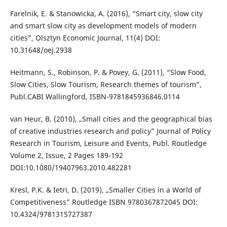
Farelnik, E. & Stanowicka, A. (2016), “Smart city, slow city
and smart slow city as development models of modern
cities”, Olsztyn Economic Journal, 11(4) DOI:
10.31648/oej.2938
Heitmann, S., Robinson, P. & Povey, G. (2011), “Slow Food,
Slow Cities, Slow Tourism, Research themes of tourism”,
Publ.CABI Wallingford, ISBN-9781845936846.0114
van Heur, B. (2010), „Small cities and the geographical bias
of creative industries research and policy” Journal of Policy
Research in Tourism, Leisure and Events, Publ. Routledge
Volume 2, Issue, 2 Pages 189-192
DOI:10.1080/19407963.2010.482281
Kresl, P.K. & Ietri, D. (2019), „Smaller Cities in a World of
Competitiveness” Routledge ISBN 9780367872045 DOI:
10.4324/9781315727387