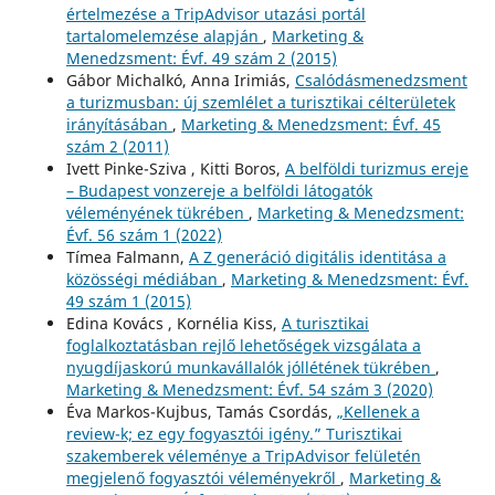
értelmezése a TripAdvisor utazási portál
tartalomelemzése alapján
,
Marketing &
Menedzsment: Évf. 49 szám 2 (2015)
Gábor Michalkó, Anna Irimiás,
Csalódásmenedzsment
a turizmusban: új szemlélet a turisztikai célterületek
irányításában
,
Marketing & Menedzsment: Évf. 45
szám 2 (2011)
Ivett Pinke-Sziva , Kitti Boros,
A belföldi turizmus ereje
– Budapest vonzereje a belföldi látogatók
véleményének tükrében
,
Marketing & Menedzsment:
Évf. 56 szám 1 (2022)
Tímea Falmann,
A Z generáció digitális identitása a
közösségi médiában
,
Marketing & Menedzsment: Évf.
49 szám 1 (2015)
Edina Kovács , Kornélia Kiss,
A turisztikai
foglalkoztatásban rejlő lehetőségek vizsgálata a
nyugdíjaskorú munkavállalók jóllétének tükrében
,
Marketing & Menedzsment: Évf. 54 szám 3 (2020)
Éva Markos-Kujbus, Tamás Csordás,
„Kellenek a
review-k; ez egy fogyasztói igény.” Turisztikai
szakemberek véleménye a TripAdvisor felületén
megjelenő fogyasztói véleményekről
,
Marketing &