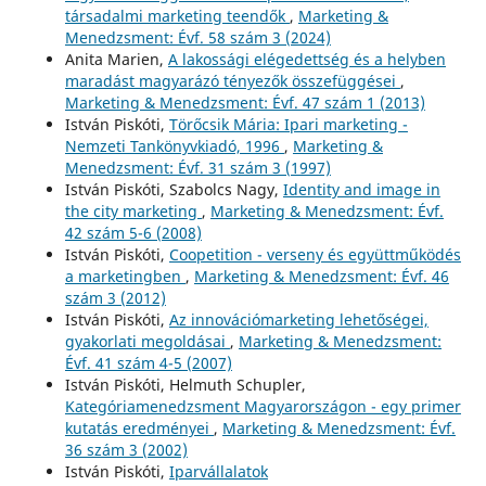
társadalmi marketing teendők
,
Marketing &
Menedzsment: Évf. 58 szám 3 (2024)
Anita Marien,
A lakossági elégedettség és a helyben
maradást magyarázó tényezők összefüggései
,
Marketing & Menedzsment: Évf. 47 szám 1 (2013)
István Piskóti,
Törőcsik Mária: Ipari marketing -
Nemzeti Tankönyvkiadó, 1996
,
Marketing &
Menedzsment: Évf. 31 szám 3 (1997)
István Piskóti, Szabolcs Nagy,
Identity and image in
the city marketing
,
Marketing & Menedzsment: Évf.
42 szám 5-6 (2008)
István Piskóti,
Coopetition - verseny és együttműködés
a marketingben
,
Marketing & Menedzsment: Évf. 46
szám 3 (2012)
István Piskóti,
Az innovációmarketing lehetőségei,
gyakorlati megoldásai
,
Marketing & Menedzsment:
Évf. 41 szám 4-5 (2007)
István Piskóti, Helmuth Schupler,
Kategóriamenedzsment Magyarországon - egy primer
kutatás eredményei
,
Marketing & Menedzsment: Évf.
36 szám 3 (2002)
István Piskóti,
Iparvállalatok