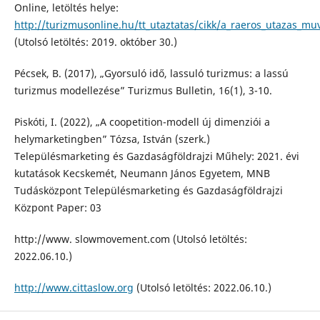
Online, letöltés helye:
http://turizmusonline.hu/tt_utaztatas/cikk/a_raeros_utazas_mu
(Utolsó letöltés: 2019. október 30.)
Pécsek, B. (2017), „Gyorsuló idő, lassuló turizmus: a lassú
turizmus modellezése” Turizmus Bulletin, 16(1), 3-10.
Piskóti, I. (2022), „A coopetition-modell új dimenziói a
helymarketingben” Tózsa, István (szerk.)
Településmarketing és Gazdaságföldrajzi Műhely: 2021. évi
kutatások Kecskemét, Neumann János Egyetem, MNB
Tudásközpont Településmarketing és Gazdaságföldrajzi
Központ Paper: 03
http://www. slowmovement.com (Utolsó letöltés:
2022.06.10.)
http://www.cittaslow.org
(Utolsó letöltés: 2022.06.10.)