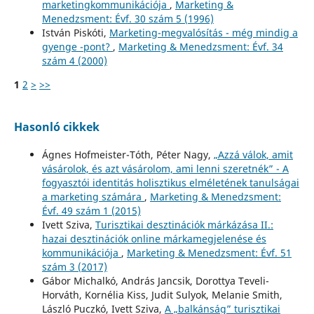
marketingkommunikációja
,
Marketing &
Menedzsment: Évf. 30 szám 5 (1996)
István Piskóti,
Marketing-megvalósítás - még mindig a
gyenge -pont?
,
Marketing & Menedzsment: Évf. 34
szám 4 (2000)
1
2
>
>>
Hasonló cikkek
Ágnes Hofmeister-Tóth, Péter Nagy,
„Azzá válok, amit
vásárolok, és azt vásárolom, ami lenni szeretnék” - A
fogyasztói identitás holisztikus elméletének tanulságai
a marketing számára
,
Marketing & Menedzsment:
Évf. 49 szám 1 (2015)
Ivett Sziva,
Turisztikai desztinációk márkázása II.:
hazai desztinációk online márkamegjelenése és
kommunikációja
,
Marketing & Menedzsment: Évf. 51
szám 3 (2017)
Gábor Michalkó, András Jancsik, Dorottya Teveli-
Horváth, Kornélia Kiss, Judit Sulyok, Melanie Smith,
László Puczkó, Ivett Sziva,
A „balkánság” turisztikai