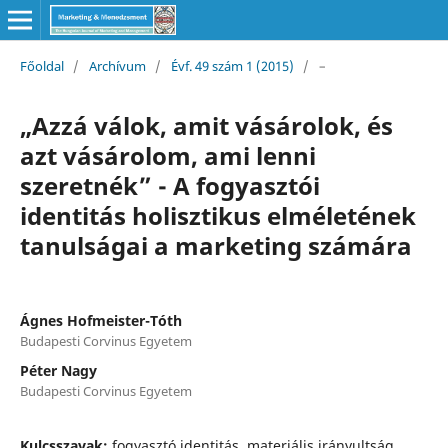
Főoldal
/
Archívum
/
Évf. 49 szám 1 (2015)
/
–
„Azzá válok, amit vásárolok, és
azt vásárolom, ami lenni
szeretnék” - A fogyasztói
identitás holisztikus elméletének
tanulságai a marketing számára
Ágnes Hofmeister-Tóth
Budapesti Corvinus Egyetem
Péter Nagy
Budapesti Corvinus Egyetem
Kulcsszavak:
fogyasztó identitás, materiális irányultság,