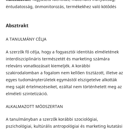
éntudatosság, önmonitorozás, termékekhez való kötődés
Absztrakt
A TANULMÁNY CÉLJA
A szerzők fő célja, hogy a fogyasztói identitás elméletének
interdiszciplináris természetét és marketing számára
releváns vonatkozásait kiemeljék. A korábbi
szakirodalomban a fogalom nem kellően tisztá­zott, illetve az
egyes tudományterületek egymástól elszigetelve alkották
meg saját értelmezéseiket, ezáltal nem történhetett meg az
elméleti szintetizáció.
ALKALMAZOTT MÓDSZERTAN
A tanulmányban a szerzők korábbi szociológiai,
pszichológiai, kultúrális antropológiai és marketing kutatási