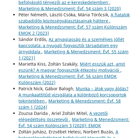
befolyásoló tényezői az e-kereskedelemben
,
Marketing & Menedzsment: Évf. 54 szám 3 (2020)
Péter Németh, László Csóka, Mária Törőcsik,
A fiatalok
szabadidős közösségválasztásainak háttere
,
Marketing & Menedzsment: Évf. 57 szám Különszám
EMOK 2 (2023)
Sándor Erdős,
Az anyagiasság és a személyes jóllét
kapcsolata: a nyugati fogyasztói társadalom egy
árnyoldala
,
Marketing & Menedzsment: Évf. 55 szám
1 (2021)
Marietta Kiss, Zoltán Szakály,
Miért esszük azt, amit
eszünk? A magyar fogyasztók étkezési motivációi
,
Marketing & Menedzsment: Évf. 56 szám EMOK
Különszám (2022)
Patrick Nick, Gábor Balogh,
Munka – átok vagy áldás?
A munkaattitűd vizsgálata a különböző korcsoportok
tekintetében
,
Marketing & Menedzsment: Évf. 58
szám 1 (2024)
Zsuzsa Darida , Ariel Zoltán Mitel,
A vezetői
elégedettség összetevői
,
Marketing & Menedzsment:
Évf. 54 szám Különszám 3 (2020): EMOK
Zoltán Juhász, Erzsébet Hetesi, Norbert Buzás,
A
betegelégedettséget befolyásoló tényezők és a