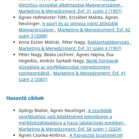
életstílus-vizsgálat alkalmazása Magyarországon
,
Marketing & Menedzsment: Évf. 31 szám 2 (1997)
Ágnes Hofmeister-Tóth, Erzsébet Malota, Ágnes
Neulinger,
A sport és az olimpia iránti attitűdök
Magyarországon
,
Marketing & Menedzsment: Évf. 42
szám 3 (2008)
Anna Eszter Molnár, Péter Nagy,
Reklámhatékonyság
,
Marketing & Menedzsment: Évf. 31 szám 4 (1997)
Péter Nagy, Beáta Lechner, Ágnes Hajma, Éva
Hegedűs, András Sarkadi-Nagy,
Banki honlapok
vizsgálata az ügyfélkapcsolat menedzsment
szempontjából
,
Marketing & Menedzsment: Évf. 41
szám 2 (2007)
Hasonló cikkek
György Bodon, Ágnes Neulinger,
A szurkolók
sportklubhoz való kötődésének jelentősége a
mérkőzéslátogatásra a hazai labdarúgás esetében
,
Marketing & Menedzsment: Évf. 58 szám 1 (2024)
Ágnes Csonka-Ambrus ,
A fogyasztói bizalomérzet