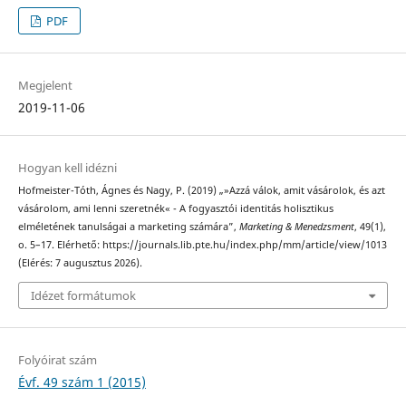
PDF
Megjelent
2019-11-06
Hogyan kell idézni
Hofmeister-Tóth, Ágnes és Nagy, P. (2019) „»Azzá válok, amit vásárolok, és azt
vásárolom, ami lenni szeretnék« - A fogyasztói identitás holisztikus
elméletének tanulságai a marketing számára”,
Marketing & Menedzsment
, 49(1),
o. 5–17. Elérhető: https://journals.lib.pte.hu/index.php/mm/article/view/1013
(Elérés: 7 augusztus 2026).
Idézet formátumok
Folyóirat szám
Évf. 49 szám 1 (2015)