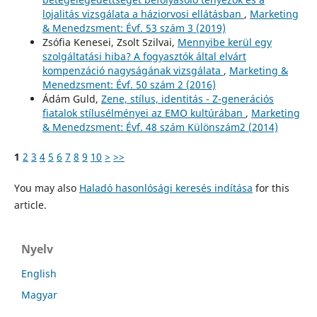
lojalitás vizsgálata a háziorvosi ellátásban
,
Marketing
& Menedzsment: Évf. 53 szám 3 (2019)
Zsófia Kenesei, Zsolt Szilvai,
Mennyibe kerül egy
szolgáltatási hiba? A fogyasztók által elvárt
kompenzáció nagyságának vizsgálata
,
Marketing &
Menedzsment: Évf. 50 szám 2 (2016)
Ádám Guld,
Zene, stílus, identitás - Z-generációs
fiatalok stílusélményei az EMO kultúrában
,
Marketing
& Menedzsment: Évf. 48 szám Különszám2 (2014)
1
2
3
4
5
6
7
8
9
10
>
>>
You may also
Haladó hasonlósági keresés indítása
for this
article.
Nyelv
English
Magyar