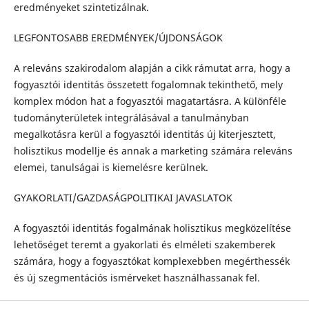
eredményeket szintetizálnak.
LEGFONTOSABB EREDMÉNYEK/ÚJDONSÁGOK
A releváns szakirodalom alapján a cikk rámutat arra, hogy a
fogyasztói identitás összetett fogalomnak tekinthető, mely
komplex módon hat a fogyasztói magatartásra. A különféle
tudományterületek integrálásával a tanulmányban
megalkotásra kerül a fogyasztói identitás új kiterjesztett,
holisztikus modellje és annak a marketing számára releváns
elemei, tanulságai is kiemelésre kerülnek.
GYAKORLATI/GAZDASÁGPOLITIKAI JAVASLATOK
A fogyasztói identitás fogalmának holisztikus megközelítése
lehetőséget teremt a gyakorlati és elméleti szakemberek
számára, hogy a fogyasztókat komplexebben megérthessék
és új szegmentációs ismérveket használhassanak fel.