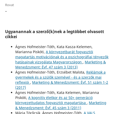
Rovat
–
Ugyanannak a szerző(k)nek a legtöbbet olvasott
cikkei
Ágnes Hofmeister-Tóth, Kata Kasza-Kelemen,
Marianna Piskóti,
A környezetbarát fogyasztói
magatartás motivációinak és a pszichográfiai tényezők
hatásainak vizsgálata Magyarországon
,
Marketing &
Menedzsment: Évf. 47 szám 3 (2013)
Ágnes Hofmeister-Tóth, Erzsébet Malota,
Reklámok a
gyermekek és a szülők szemével - és a szerzők mai
reflexiói
,
Marketing & Menedzsment: Évf. 51 szám 1-2
(2017)
Ágnes Hofmeister-Tóth, Kata Kelemen, Marianna
Piskóti,
A kognitív életkor és az 50+ generáció
környezettudatos fogyasztói magatartása
,
Marketing
& Menedzsment: Évf. 45 szám 3 (2011)
Mária Törőcsik, Ágnes Hofmeister-Tóth,
A VALS