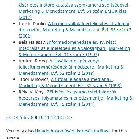
kísérletes instore kutatása szemkamera segítségével
,
Marketing & Menedzsment: Évf. 51 szám EMOK klsz
(2017)
László Dankó,
A termelővállalati értékesítés stratégiai
dimenziói
,
Marketing & Menedzsment: Évf. 36 szám 3
(2002)
Béla Halassy,
Információmenedzselés, IV. rész:
integrálás az elméletben és a valóságban
,
Marketing
& Menedzsment: Évf. 31 szám 5 (1997)
András Rideg,
A kisvállalatok pénzügyi
teljesítménymérésének új módszere
,
Marketing &
Menedzsment: Évf. 52 szám 2 (2018)
Tibor Misovicz,
A futball eladása a médiának
,
Marketing & Menedzsment: Évf. 32 szám 5 (1998)
Réka Villányi,
Zöldség- és gyümölcsfeldolgozók
beszerzési folyamata és menedzsmentje
,
Marketing &
Menedzsment: Évf. 45 szám 4 (2011)
<<
<
4
5
6
7
8
9
10
11
12
13
>
>>
You may also
Haladó hasonlósági keresés indítása
for this
article.