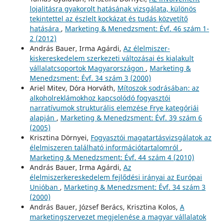
lojalitásra gyakorolt hatásának vizsgálata, különös
tekintettel az észlelt kockázat és tudás közvetítő
hatására
,
Marketing & Menedzsment: Évf. 46 szám 1-
2 (2012)
András Bauer, Irma Agárdi,
Az élelmiszer-
kiskereskedelem szerkezeti változásai és kialakult
vállalatcsoportok Magyarországon
,
Marketing &
Menedzsment: Évf. 34 szám 3 (2000)
Ariel Mitev, Dóra Horváth,
Mítoszok sodrásában: az
alkoholreklámokhoz kapcsolódó fogyasztói
narratívumok strukturális elemzése Frye kategóriái
alapján
,
Marketing & Menedzsment: Évf. 39 szám 6
(2005)
Krisztina Dörnyei,
Fogyasztói magatartásvizsgálatok az
élelmiszeren található információtartalomról
,
Marketing & Menedzsment: Évf. 44 szám 4 (2010)
András Bauer, Irma Agárdi,
Az
élelmiszerkereskedelem fejlődési irányai az Európai
Unióban
,
Marketing & Menedzsment: Évf. 34 szám 3
(2000)
András Bauer, József Berács, Krisztina Kolos,
A
marketingszervezet megjelenése a magyar vállalatok