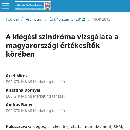
Főoldal
/
Archívum
/
Évf. 46 szám 3 (2012)
/
MOK 2012
A kiégési szindróma vizsgálata a
magyarországi értékesítők
körében
Ariel Mitev
BCE GTK M&MI Marketing tanszék
Krisztina Dörnyei
BCE GTK M&MI Marketing tanszék
András Bauer
BCE GTK M&MI Marketing tanszék
Kulcsszavak:
kiégés, értékesítők, eladásmenedzsment, SEM,