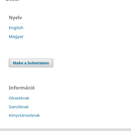
Nyelv
English
Magyar
Make a Submission
Információ
Olvasóknak
Szerzőknek
Könyvtárosoknak