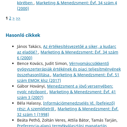
körében
,
Marketing & Menedzsment: Évf. 34 szám 4
(2000)
1
2
>
>>
Hasonló cikkek
János Takács,
Az értékesítésvezetőé a siker, a kudarc
az eladóé?
,
Marketing & Menedzsment: Évf. 34 szám
6 (2000)
Bence Kovács, Judit Simon,
Vérnyomáscsökkentő
gyógyszerterápiák értékének és piaci teljesítményének
összehasonlítása
,
Marketing & Menedzsment: Évf. 51
szám EMOK klsz (2017)
Gábor Hoványi,
Menedzsment a jövő versenyében:
nyolc nézőpont
,
Marketing & Menedzsment: Évf. 41
szám 3 (2007)
Béla Halassy,
Információmenedzselés VI. (befejező)
rész: A szemléletről
,
Marketing & Menedzsment: Évf.
32 szám 1 (1998)
Beáta Pethő, Zoltán Veres, Attila Bátor, Tamás Tarján,
Preferencia-alapú termékválasztási magatartás