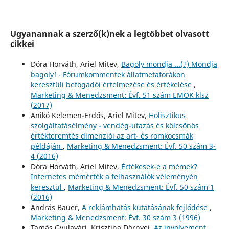
Ugyanannak a szerző(k)nek a legtöbbet olvasott
cikkei
Dóra Horváth, Ariel Mitev,
Bagoly mondja ...(?) Mondja
bagoly! - Fórumkommentek állatmetaforákon
keresztüli befogadói értelmezése és értékelése
,
Marketing & Menedzsment: Évf. 51 szám EMOK klsz
(2017)
Anikó Kelemen-Erdős, Ariel Mitev,
Holisztikus
szolgáltatásélmény - vendég-utazás és kölcsönös
értékteremtés dimenziói az art- és romkocsmák
példáján
,
Marketing & Menedzsment: Évf. 50 szám 3-
4 (2016)
Dóra Horváth, Ariel Mitev,
Értékesek-e a mémek?
Internetes mémérték a felhasználók véleményén
keresztül
,
Marketing & Menedzsment: Évf. 50 szám 1
(2016)
András Bauer,
A reklámhatás kutatásának fejlődése
,
Marketing & Menedzsment: Évf. 30 szám 3 (1996)
Tamás Gyulavári, Krisztina Dörnyei,
Az involvement