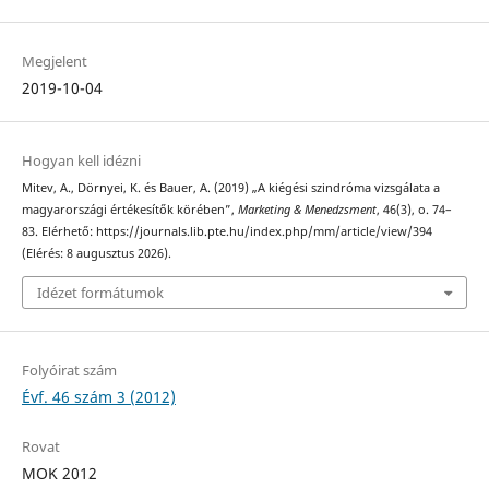
Megjelent
2019-10-04
Hogyan kell idézni
Mitev, A., Dörnyei, K. és Bauer, A. (2019) „A kiégési szindróma vizsgálata a
magyarországi értékesítők körében”,
Marketing & Menedzsment
, 46(3), o. 74–
83. Elérhető: https://journals.lib.pte.hu/index.php/mm/article/view/394
(Elérés: 8 augusztus 2026).
Idézet formátumok
Folyóirat szám
Évf. 46 szám 3 (2012)
Rovat
MOK 2012