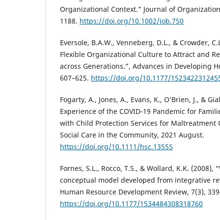
Organizational Context.” Journal of Organization
1188.
https://doi.org/10.1002/job.750
Eversole, B.A.W., Venneberg, D.L., & Crowder, C.L
Flexible Organizational Culture to Attract and R
across Generations.”, Advances in Developing H
607–625.
https://doi.org/10.1177/152342231245
Fogarty, A., Jones, A., Evans, K., O’Brien, J., & Gia
Experience of the COVID-19 Pandemic for Familie
with Child Protection Services for Maltreatment
Social Care in the Community, 2021 August.
https://doi.org/10.1111/hsc.13555
Fornes, S.L., Rocco, T.S., & Wollard, K.K. (2008
conceptual model developed from integrative re
Human Resource Development Review, 7(3), 339
https://doi.org/10.1177/1534484308318760