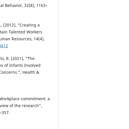
al Behavior, 32(8), 1163–
. (2012), “Creating a
etain Talented Workers
uman Resources, 14(4),
5612
llo, R. (2021), “The
s of Infants Involved
 Concerns.”, Health &
), “Workplace commitment: a
view of the research”,
–357.