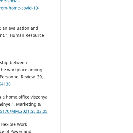
ge-social-
from-home-covid-19-
: an evaluation and
ent.”, Human Resource
onship between
n the workplace among
 Personnel Review, 39,
64136
és a home office viszonya
ményei”, Marketing &
.15170/MM.2021.55.03.05
 Flexible Work
ce of Power and