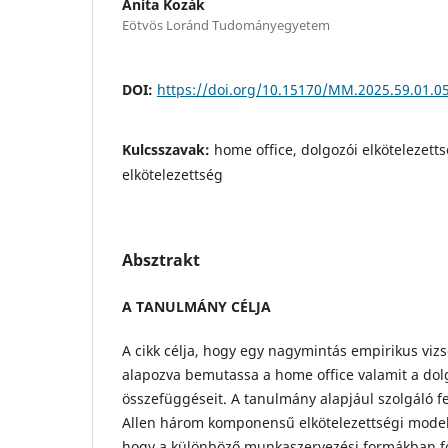
Anita Kozák
Eötvös Loránd Tudományegyetem
DOI:
https://doi.org/10.15170/MM.2025.59.01.0
Kulcsszavak:
home office, dolgozói elkötelezetts
elkötelezettség
Absztrakt
A TANULMÁNY CÉLJA
A cikk célja, hogy egy nagymintás empirikus viz
alapozva bemutassa a home office valamit a dolg
összefüggéseit. A tanulmány alapjául szolgáló 
Allen három komponensű elkötelezettségi model
hogy a különböző munkaszervezési formákban fo