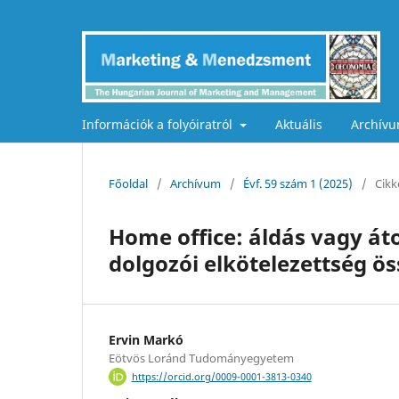
Információk a folyóiratról
Aktuális
Archív
Főoldal
/
Archívum
/
Évf. 59 szám 1 (2025)
/
Cikk
Home office: áldás vagy á
dolgozói elkötelezettség ö
Ervin Markó
Eötvös Loránd Tudományegyetem
https://orcid.org/0009-0001-3813-0340