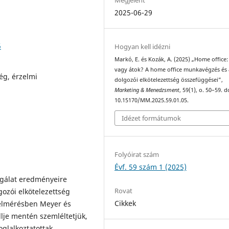
2025-06-29
5
Hogyan kell idézni
Markó, E. és Kozák, A. (2025) „Home office:
vagy átok? A home office munkavégzés és 
ég, érzelmi
dolgozói elkötelezettség összefüggései”,
Marketing & Menedzsment
, 59(1), o. 50–59. d
10.15170/MM.2025.59.01.05.
Idézet formátumok
Folyóirat szám
Évf. 59 szám 1 (2025)
sgálat eredményeire
Rovat
ozói elkötelezettség
Cikkek
felmérésben Meyer és
lje mentén szemléltetjük,
glalkoztatottak