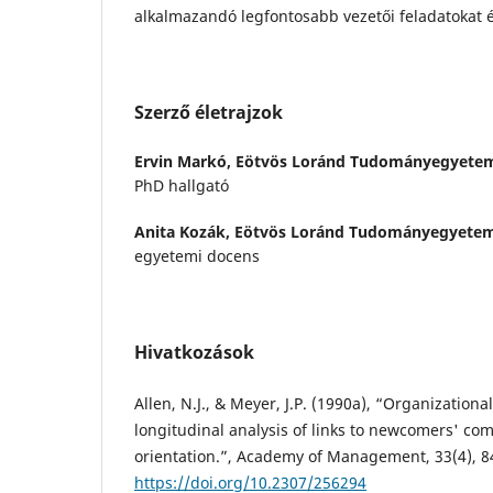
alkalmazandó legfontosabb vezetői feladatokat é
Szerző életrajzok
Ervin Markó,
Eötvös Loránd Tudományegyete
PhD hallgató
Anita Kozák,
Eötvös Loránd Tudományegyete
egyetemi docens
Hivatkozások
Allen, N.J., & Meyer, J.P. (1990a), “Organizational 
longitudinal analysis of links to newcomers' c
orientation.”, Academy of Management, 33(4), 8
https://doi.org/10.2307/256294