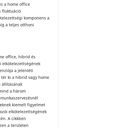
és a home office
 fluktuáció
ötelezettségi komponens a
g a teljes otthoni
 office, hibrid és
ti elkötelezettségének
nziója a jelenléti
tér ki a hibrid vagy home
 állításának
y mind a három
i munkaszervezésnél
teknek kiemelt figyelmet
ozói elkötelezettségének
tén. A cikkben
zen a területen