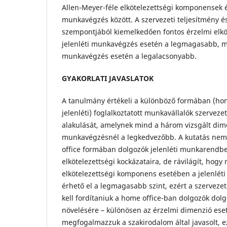
Allen-Meyer-féle elkötelezettségi komponensek 
munkavégzés között. A szervezeti teljesítmény és
szempontjából kiemelkedően fontos érzelmi elk
jelenléti munkavégzés esetén a legmagasabb, mí
munkavégzés esetén a legalacsonyabb.
GYAKORLATI JAVASLATOK
A tanulmány értékeli a különböző formában (home
jelenléti) foglalkoztatott munkavállalók szerveze
alakulását, amelynek mind a három vizsgált dime
munkavégzésnél a legkedvezőbb. A kutatás nem 
office formában dolgozók jelenléti munkarendbe
elkötelezettségi kockázataira, de rávilágít, hog
elkötelezettségi komponens esetében a jelenlét
érhető el a legmagasabb szint, ezért a szerveze
kell fordítaniuk a home office-ban dolgozók dolg
növelésére – különösen az érzelmi dimenzió ese
megfogalmazzuk a szakirodalom által javasolt, e