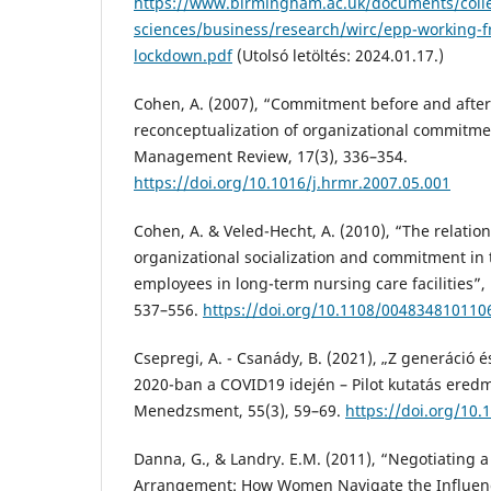
https://www.birmingham.ac.uk/documents/colle
sciences/business/research/wirc/epp-working-
lockdown.pdf
(Utolsó letöltés: 2024.01.17.)
Cohen, A. (2007), “Commitment before and after
reconceptualization of organizational commitm
Management Review, 17(3), 336–354.
https://doi.org/10.1016/j.hrmr.2007.05.001
Cohen, A. & Veled-Hecht, A. (2010), “The relati
organizational socialization and commitment i
employees in long-term nursing care facilities”,
537–556.
https://doi.org/10.1108/004834810110
Csepregi, A. - Csanády, B. (2021), „Z generáció 
2020-ban a COVID19 idején – Pilot kutatás ered
Menedzsment, 55(3), 59–69.
https://doi.org/10
Danna, G., & Landry. E.M. (2011), “Negotiating a
Arrangement: How Women Navigate the Influen