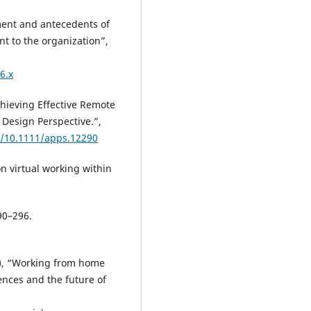
ement and antecedents of
t to the organization”,
6.x
“Achieving Effective Remote
Design Perspective.”,
g/10.1111/apps.12290
on virtual working within
90–296.
20), “Working from home
nces and the future of