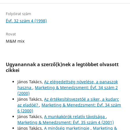
Folyóirat szám
Évf. 32 szám 4 (1998)
Rovat
M&M mix
Ugyanannak a szerző(k)nek a legtöbbet olvasott
cikkei
János Takács,
Az elégedettség növelése, a panaszok
haszna
,
Marketing & Menedzsment: Évf. 34 szám 2
(2000)
János Takács,
Az értékesítésvezetőé a siker, a kudarc
az eladóé?
,
Marketing & Menedzsment: Évf. 34 szám
6 (2000)
János Takács,
A munkakörök relatív távolsága
,
Marketing & Menedzsment: Évf. 35 szám 4 (2001)
János Takács,
A minőség marketingje
,
Marketing &