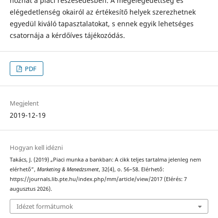
hozhat a piaci részesedésben. A megelégedettség és
elégedetlenség okairól az értékesítő helyek szerezhetnek
egyedül kiváló tapasztalatokat, s ennek egyik lehetséges
csatornája a kérdőíves tájékozódás.
PDF
Megjelent
2019-12-19
Hogyan kell idézni
Takács, J. (2019) „Piaci munka a bankban: A cikk teljes tartalma jelenleg nem
elérhető”,
Marketing & Menedzsment
, 32(4), o. 56–58. Elérhető:
https://journals.lib.pte.hu/index.php/mm/article/view/2017 (Elérés: 7
augusztus 2026).
Idézet formátumok