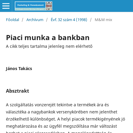
Főoldal
/
Archívum
/
Évf. 32 szám 4 (1998)
/
M&M mix
Piaci munka a bankban
A cikk teljes tartalma jelenleg nem elérhető
János Takács
Absztrakt
A szolgáltatás vonzerejét tekintve a termékek ára és
választéka a nagybankok versenykörében nem jelenthet
érzékelhető különbséget. A helyi piacok termékigényének jó
meghatározása és az ügyfél megszólítása már változást